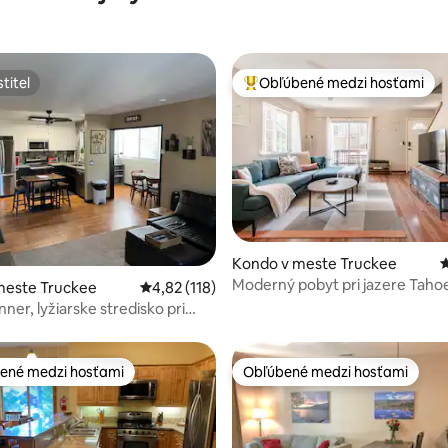
titeľ
Obľúbené medzi hosťami
titeľ
Najobľúbenejšie medzi hosťami
Kondo v meste Truckee
P
Moderný pobyt pri jazere Taho
4,81 z 5, počet hodnotení: 233
meste Truckee
Priemerné ohodnotenie 4,82 z 5, počet hodn
4,82 (118)
Truckee (vhodné pre domáce zv
ner, lyžiarske stredisko pri
ené medzi hosťami
Obľúbené medzi hosťami
enejšie medzi hosťami
Obľúbené medzi hosťami