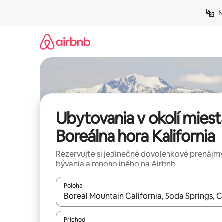
Preskočiť
N
na
obsah.
Ubytovania v okolí miest
Boreálna hora Kalifornia
Rezervujte si jedinečné dovolenkové prenájmy
bývania a mnoho iného na Airbnb
Poloha
Keď budú výsledky k dispozícii, môžete si ich p
Príchod