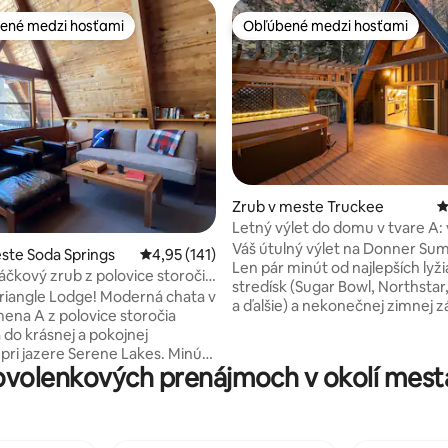
ené medzi hosťami
Obľúbené medzi hosťami
enejšie medzi hosťami
Obľúbené medzi hosťami
Zrub v meste Truckee
P
Letný výlet do domu v tvare A: v
4,88 z 5, počet hodnotení: 139
terasa, turistické trasy, jazero
Váš útulný výlet na Donner Sum
ste Soda Springs
Priemerné ohodnotenie 4,95 z 5, počet hodn
4,95 (141)
Len pár minút od najlepších lyž
čkový zrub z polovice storočia
stredísk (Sugar Bowl, Northstar,
 Triangle Lodge! Moderná chata v
a ďalšie) a nekonečnej zimnej z
mena A z polovice storočia
lyžovanie, snowboarding, sneh
 do krásnej a pokojnej
sánkovanie priamo pred dverami
pri jazere Serene Lakes. Minúty
Namočte sa do vírivky pod hvie
volenkových prenájmoch v okolí mesta 
kých lyžiarskych stredísk
Varte v plne vybavenej kuchyni +
ugar Bowl, Boreal, Soda Springs
filmové večery na projektore •
jších mesiacov
spite v dvoch manželských post
 vydať na turistiku, jazdu na
dvojlôžka v podkroví. • modern