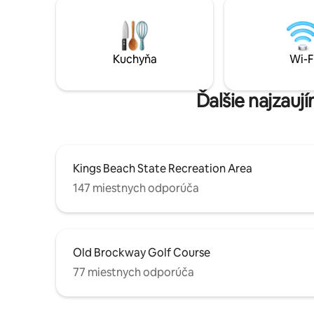
horskom b
pracovnú stanicu. K dispozícii sú dve
na kajaku.
písmená a dva čierne odkladacie stolíky,
ideálnym 
ktoré môžu slúžiť ako ďalšie miesta,
spoznávan
takže 4 osoby môžu sedieť pri stole.
útulný zru
Kuchyňa
Wi-F
(dokonca a
Ďalšie najzauj
Kings Beach State Recreation Area
147 miestnych odporúča
Old Brockway Golf Course
77 miestnych odporúča