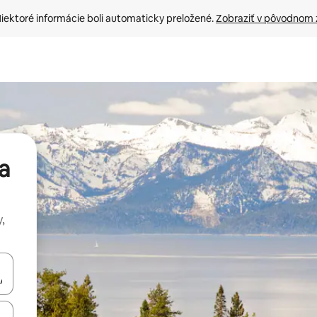
iektoré informácie boli automaticky preložené. 
Zobraziť v pôvodnom 
a
,
rechádzať pomocou klávesov so šípkami nahor a nadol alebo ich pres