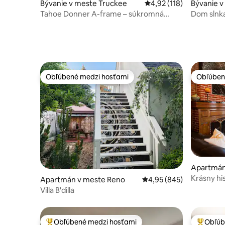
Bývanie v meste Truckee
Priemerné ohodnotenie 
4,92 (118)
Bývanie v
Tahoe Donner A-frame – súkromná
Dom slnk
vírivka a ohnisko
Obľúbené medzi hosťami
Obľúben
Obľúbené medzi hosťami
Obľúben
Apartmán
Krásny hi
Apartmán v meste Reno
Priemerné ohodnotenie 
4,95 (845)
Truckee
Villa B'dilla
Obľúbené medzi hosťami
Obľúb