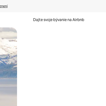
znení
Dajte svoje bývanie na Airbnb
kúmať pomocou dotykových gest či potiahnutia prstom.