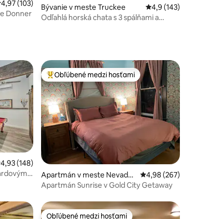
otení: 158
riemerné ohodnotenie 4,97 z 5, počet hodnotení: 103
4,97 (103)
Bývanie v meste Truckee
Priemerné ohodnoteni
4,9 (143)
hoe Donner
Odľahlá horská chata s 3 spálňami a
výhľadom na les
Obľúbené medzi hosťami
Najobľúbenejšie medzi hosťami
otení: 117
riemerné ohodnotenie 4,93 z 5, počet hodnotení: 148
4,93 (148)
liardovým
Apartmán v meste Nevada
Priemerné ohodnotenie 
4,98 (267)
City
Apartmán Sunrise v Gold City Getaway
Obľúbené medzi hosťami