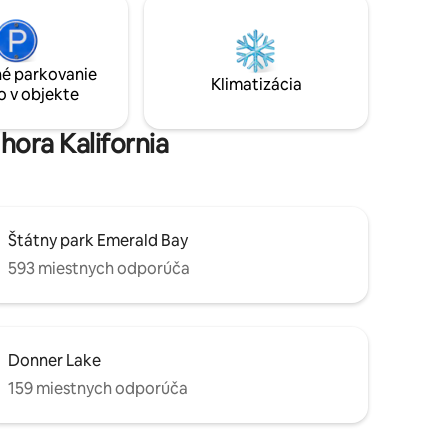
né
Gorge vzdialeným len pár blokov a
piatimi lyžiarskymi strediskami v krátkej
dojazdovej vzdialenosti vás CMR pripraví
na dobrodružný výlet do Sierra!
é parkovanie
Klimatizácia
o v objekte
hora Kalifornia
Štátny park Emerald Bay
593 miestnych odporúča
Donner Lake
159 miestnych odporúča