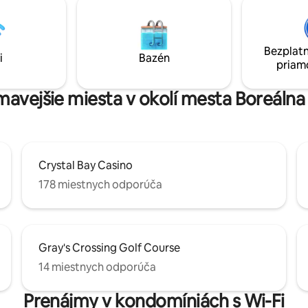
icykli, na paddleboarde alebo
rýchle Wi-Fi, práčovňa a základ
 Trojuholníková chata je
vybavenie, Váš dokonalý zimný výlet je
miestom na oddych po dni
tu. Pozrite si ponuku!
ia tejto úžasnej oblasti. Tento
Bezplatn
b je ideálny pre rodiny a páry
i
Bazén
priam
j vaši chlpatí priatelia!)
ímavejšie miesta v okolí mesta Boreálna 
Crystal Bay Casino
178 miestnych odporúča
Gray's Crossing Golf Course
14 miestnych odporúča
Prenájmy v kondomíniách s Wi-Fi