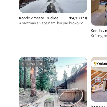
Kondo v meste Truckee
Priemerné ohodnotenie 
4,91 (123)
Apartmán s 2 spálňami len pár krokov od
výťahov!
Kondo v 
Krásny, 
Superhostiteľ
Obľúb
Superhostiteľ
Najobľúb
Bývanie v