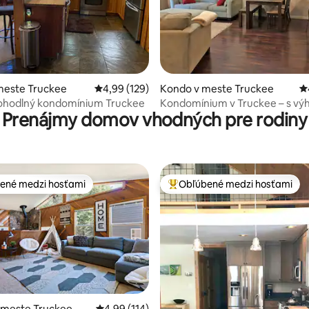
4,91 z 5, počet hodnotení: 123
meste Truckee
Priemerné ohodnotenie 4,99 z 5, počet hodno
4,99 (129)
Kondo v meste Truckee
P
pohodlný kondomínium Truckee
Kondomínium v Truckee – s výh
Prenájmy domov vhodných pre rodiny
ené medzi hosťami
Obľúbené medzi hosťami
enejšie medzi hosťami
Najobľúbenejšie medzi hosťami
 meste Truckee
Priemerné ohodnotenie 4,99 z 5, počet hodn
4,99 (114)