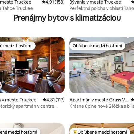
4,92 z 5, počet hodnotení: 118
 meste Truckee
Priemerné ohodnotenie 4,91 z 5, počet hodn
4,91 (158)
Bývanie v meste Truckee
P
a Tahoe Truckee
Perfektná poloha v oblasti Ta
Prenájmy bytov s klimatizáciou
é medzi hosťami
Obľúbené medzi hosťami
é medzi hosťami
Obľúbené medzi hosťami
 v meste Truckee
Priemerné ohodnotenie 4,81 z 5, počet hodn
4,81 (117)
Apartmán v meste Grass Val
P
ley
storický apartmán v centre
Krásne úplne nové 2 lôžka s bi
4,95 z 5, počet hodnotení: 845
stolom a krbom
ené medzi hosťami
Obľúbené medzi hosťami