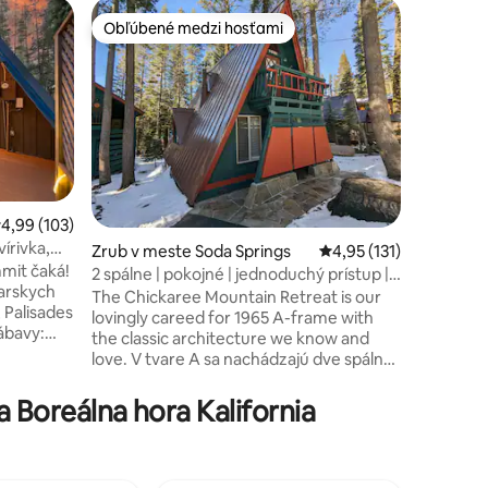
Zrub v m
Obľúbené medzi hosťami
Obľúben
Obľúbené medzi hosťami
Obľúben
Novo zre
veľké okn
Táto útul
nachádza
Tahoe Don
ročné ob
do pokoj
dvere ved
grilovani
hviezd v 
riemerné ohodnotenie 4,99 z 5, počet hodnotení: 103
4,99 (103)
(za popl
írivka,
Zrub v meste Soda Springs
Priemerné ohodnotenie
4,95 (131)
Tahoe Don
mit čaká!
sáun, pos
2 spálne | pokojné | jednoduchý prístup |
otení: 141
iarskych
nachádza
vhodné pre psov
The Chickaree Mountain Retreat is our
 Palisades
Truckee a
lovingly careed for 1965 A-frame with
ábavy:
Northstar
the classic architecture we know and
ule alebo
love. V tvare A sa nachádzajú dve spálne
. •
na poschodí, milovanú kuchyňu a
zdami, •
pohodlnú obývaciu izbu ohrievanú
Boreálna hora Kalifornia
 užite si
príjemným plynovým krbom. Vytvorte si
 Pokojne
trvalé spomienky počas akejkoľvek
eľiach +
sezóny so svojou rodinou alebo priateľmi.
á kúpeľňa,
Vďaka chodníkom Serene Lakes a Royal