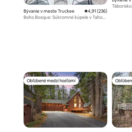
Táborisko
Bývanie v meste Truckee
Priemerné ohodnotenie 
4,91 (236)
Tahoe
Boho Bosque: Súkromné kúpele v Tahoe
Donner čakajú!
Obľúbené medzi hosťami
Obľúben
Obľúbené medzi hosťami
Obľúben