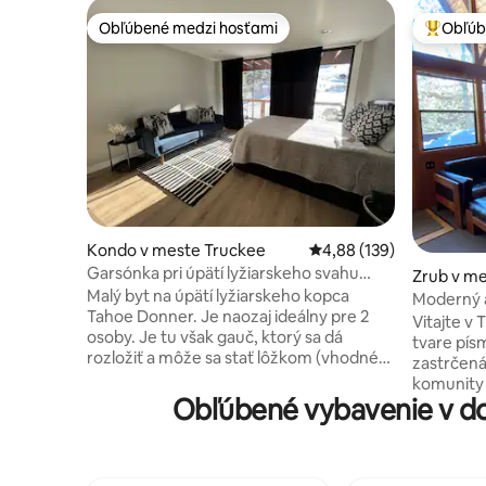
Obľúbené medzi hosťami
Obľúb
Obľúbené medzi hosťami
Najobľúb
Kondo v meste Truckee
Priemerné ohodnotenie 
4,88 (139)
Garsónka pri úpätí lyžiarskeho svahu
Zrub v me
Tahoe Donner
Malý byt na úpätí lyžiarskeho kopca
Moderný á
Tahoe Donner. Je naozaj ideálny pre 2
pri jazere
Vitajte v
osoby. Je tu však gauč, ktorý sa dá
tvare pís
rozložiť a môže sa stať lôžkom (vhodné
zastrčená
pre osoby nižšie ako 5,8). Z terasy je
komunity 
výhľad na lyžiarsky kopec a je to úžasný
Obľúbené vybavenie v do
od niekoľ
výhľad. K dispozícii je veľká chladnička,
vrátane S
kávovar, mikrovlnná rúra, rúra s
a Royal Gorge. Počas teple
hriankovačom a indukčná varná doska.
sa môžete
Kúpeľňa s toaletou. Jednotka má stôl /