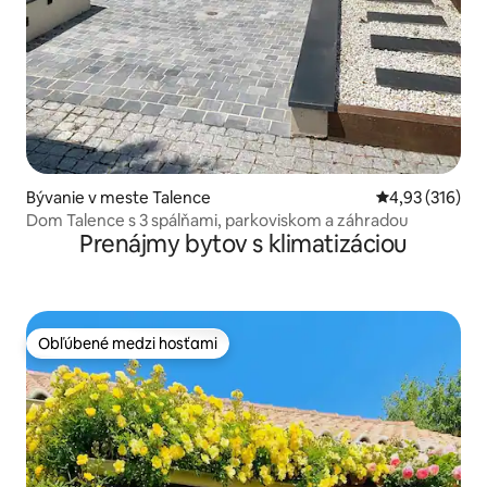
Bývanie v meste Talence
Priemerné ohod
4,93 (316)
Dom Talence s 3 spálňami, parkoviskom a záhradou
Prenájmy bytov s klimatizáciou
Obľúbené medzi hosťami
Obľúbené medzi hosťami