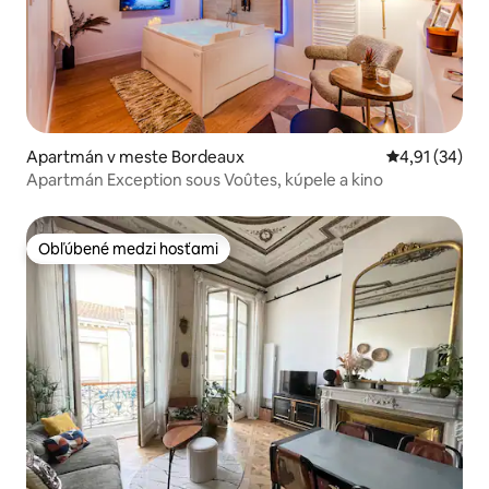
Apartmán v meste Bordeaux
Priemerné oho
4,91 (34)
Apartmán Exception sous Voûtes, kúpele a kino
Obľúbené medzi hosťami
Obľúbené medzi hosťami