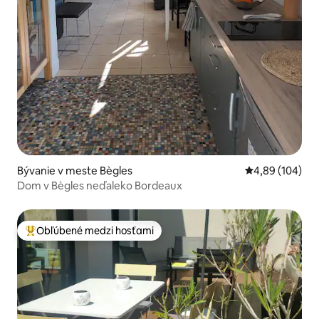
Bývanie v meste Bègles
Priemerné ohod
4,89 (104)
Dom v Bègles neďaleko Bordeaux
Obľúbené medzi hosťami
Najobľúbenejšie medzi hosťami