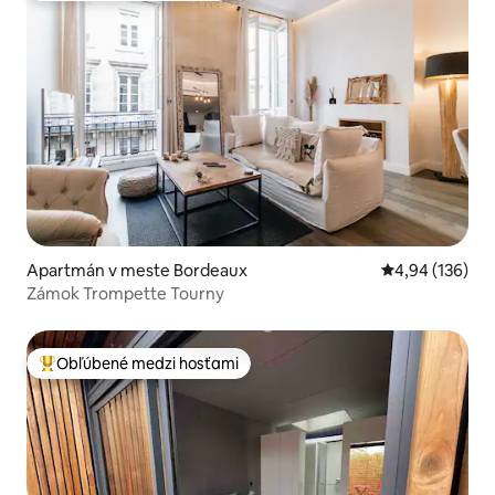
Apartmán v meste Bordeaux
Priemerné ohod
4,94 (136)
Zámok Trompette Tourny
Obľúbené medzi hosťami
Najobľúbenejšie medzi hosťami