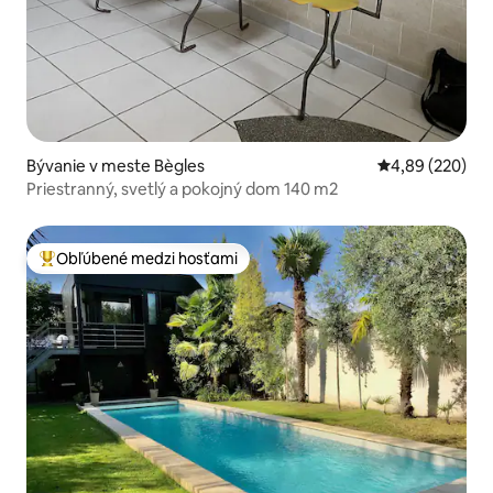
Bývanie v meste Bègles
Priemerné ohod
4,89 (220)
Priestranný, svetlý a pokojný dom 140 m2
Obľúbené medzi hosťami
Najobľúbenejšie medzi hosťami