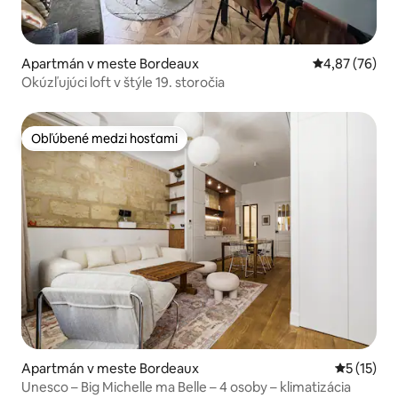
Apartmán v meste Bordeaux
Priemerné oho
4,87 (76)
Okúzľujúci loft v štýle 19. storočia
Obľúbené medzi hosťami
Obľúbené medzi hosťami
Apartmán v meste Bordeaux
Priemerné
5 (15)
Unesco – Big Michelle ma Belle – 4 osoby – klimatizácia