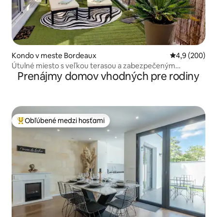
Kondo v meste Bordeaux
Priemerné oho
4,9 (200)
Útulné miesto s veľkou terasou a zabezpečeným
Prenájmy domov vhodných pre rodiny
parkoviskom
Obľúbené medzi hosťami
Najobľúbenejšie medzi hosťami