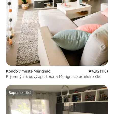
Kondo v meste Mérignac
Priemerné oho
4,92 (118)
Príjemný 2-izbový apartmán v Merignacu pri električke
Superhostiteľ
Superhostiteľ