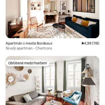
Apartmán v meste Bordeaux
Priemerné ohod
4,99 (118)
Skvelý apartmán - Chartrons
Obľúbené medzi hosťami
Obľúbené medzi hosťami