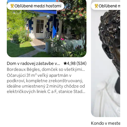
Obľúbené medzi hosťami
Obľúbené medz
Najobľúbenejšie medzi hosťami
Najobľúbenejšie 
Dom v radovej zástavbe v
Priemerné ohodnotenie 4,98 z 5
4,98 (534)
meste Bègles
Bordeaux Bégles, domček so všetkými
vymoženosťami
Očarujúci 31 m² veľký apartmán v
podkroví, kompletne zrekonštruovaný,
ideálne umiestnený 2 minúty chôdze od
električkových liniek C a F, stanice Stade
Musard, 30 minút od štadiónu Stade
Matmut, 5 minút od železničnej stanice,
15 minút od centra Bordeaux a 35 minút
od letiska. ARENA je vzdialená 15 minút
chôdze. Toto ubytovanie oceníte pre
Kondo v meste B
jeho pohodlie, pokoj, nenápadnosť,