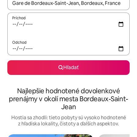
Keď budú výsledky k dispozícii, môžete si ich prechádzať pom
Príchod
Odchod
Hľadať
Najlepšie hodnotené dovolenkové
prenájmy v okolí mesta Bordeaux-Saint-
Jean
Hostia sa zhodli: tieto pobyty sú vysoko hodnotené
z hľadiska lokality, čistoty a ďalších aspektov.