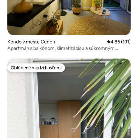
Kondo v meste Cenon
Priemerné ohod
4,86 (191)
Apartmán s balkónom, klimatizáciou a súkromným
parkoviskom
Obľúbené medzi hosťami
Obľúbené medzi hosťami