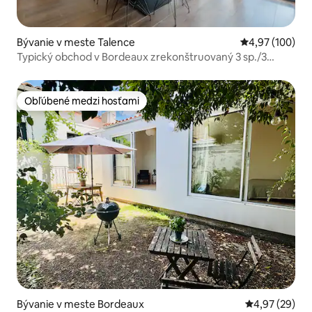
Bývanie v meste Talence
Priemerné ohod
4,97 (100)
Typický obchod v Bordeaux zrekonštruovaný 3 sp./3
kúpeľne
Obľúbené medzi hosťami
Obľúbené medzi hosťami
Bývanie v meste Bordeaux
Priemerné oho
4,97 (29)