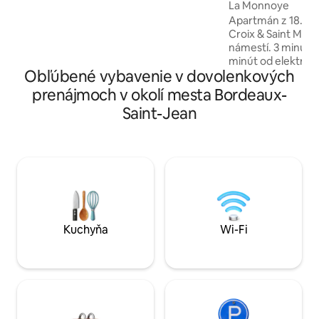
La Monnoye
polohu, terasu a kvetinovú záhradu 🌸
Tento dom je vybavený Wi-Fi a je ideálny
Apartmán z 18. sto
pre páry, jednotlivcov alebo obchodných
Croix & Saint Mic
cestujúcich.
námestí. 3 minúty 
minút od električk
Obľúbené vybavenie v dovolenkových
& D. Výhľad na Hôt
vežu Saint Michel. 70 m ² nedávno
prenájmoch v okolí mesta Bordeaux-
zrekonštruované s
Saint-Jean
moderný autentick
Plne vybavená kuc
izba a jedáleň, kva
priestranná kúpeľ
sprchovacím kúto
pripojenie Wi-Fi, t
espresso a platen
Kuchyňa
Wi-Fi