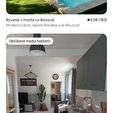
Bývanie v meste Le Bouscat
Priemerné ohod
4,98 (183)
Moderný dom, bazén Bordeaux le Bouscat
Obľúbené medzi hosťami
Obľúbené medzi hosťami