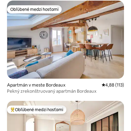
Obľúbené medzi hosťami
Obľúbené medzi hosťami
Apartmán v meste Bordeaux
Priemerné oho
4,88 (113)
Pekný zrekonštruovaný apartmán Bordeaux
Obľúbené medzi hosťami
Najobľúbenejšie medzi hosťami