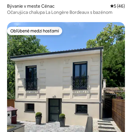
Bývanie v meste Cénac
Priemerné 
5 (46)
Očarujúca chalupa La Longère Bordeaux s bazénom
Obľúbené medzi hosťami
Obľúbené medzi hosťami