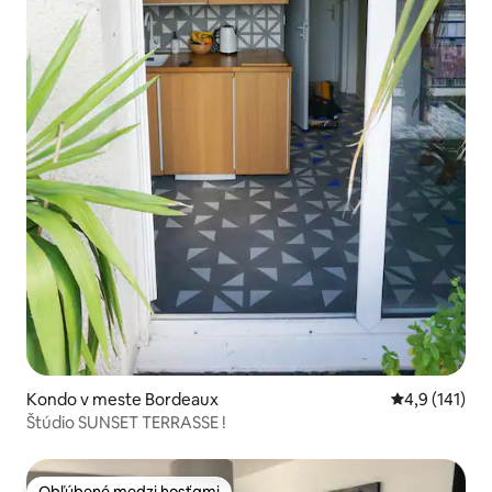
Kondo v meste Bordeaux
Priemerné oh
4,9 (141)
Štúdio SUNSET TERRASSE !