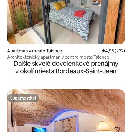
Apartmán v meste Talence
Priemerné ohod
4,95 (232)
Architektonický apartmán v centre mesta Talence
Ďalšie skvelé dovolenkové prenájmy
v okolí miesta Bordeaux-Saint-Jean
Superhostiteľ
Superhostiteľ