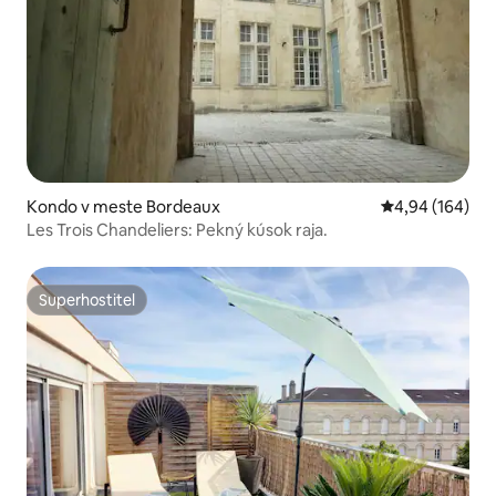
Kondo v meste Bordeaux
Priemerné ohod
4,94 (164)
Les Trois Chandeliers: Pekný kúsok raja.
Superhostiteľ
Superhostiteľ