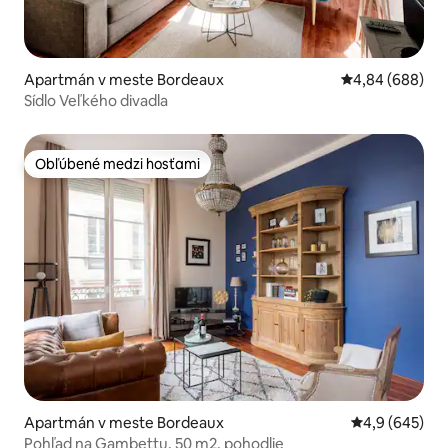
Apartmán v meste Bordeaux
Priemerné ohod
4,84 (688)
Sídlo Veľkého divadla
Obľúbené medzi hosťami
Obľúbené medzi hosťami
Apartmán v meste Bordeaux
Priemerné oho
4,9 (645)
Pohľad na Gambettu. 50 m2, pohodlie