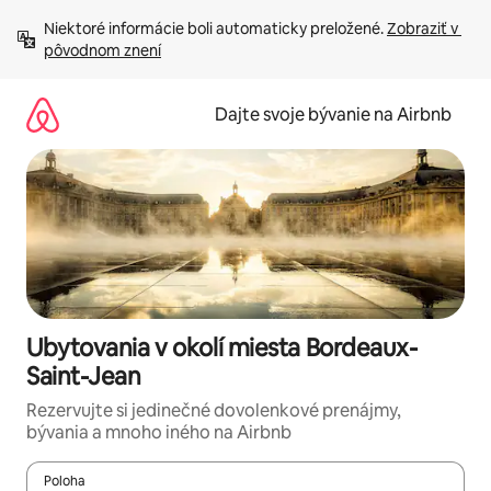
Preskočiť
Niektoré informácie boli automaticky preložené. 
Zobraziť v 
na
pôvodnom znení
obsah.
Dajte svoje bývanie na Airbnb
Ubytovania v okolí miesta Bordeaux-
Saint-Jean
Rezervujte si jedinečné dovolenkové prenájmy,
bývania a mnoho iného na Airbnb
Poloha