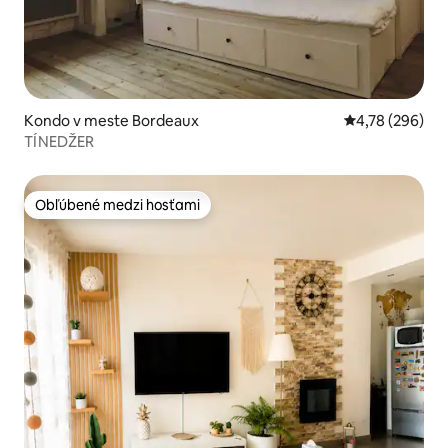
Kondo v meste Bordeaux
Priemerné ohod
4,78 (296)
TÍNEDŽER
Obľúbené medzi hosťami
Obľúbené medzi hosťami