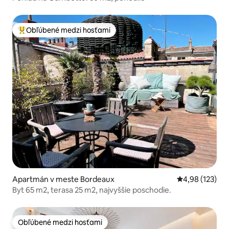
Obľúbené medzi hosťami
Najobľúbenejšie medzi hosťami
Apartmán v meste Bordeaux
Priemerné ohod
4,98 (123)
Byt 65 m2, terasa 25 m2, najvyššie poschodie.
Obľúbené medzi hosťami
Obľúbené medzi hosťami