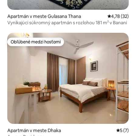
Apartmán v meste Gulasana Thana
Priemerné oho
4,78 (32)
Vynikajúci súkromný apartmán s rozlohou 181 m² v Banani
Obľúbené medzi hosťami
Obľúbené medzi hosťami
Apartmán v meste Dhaka
Priemerné
5 (7)