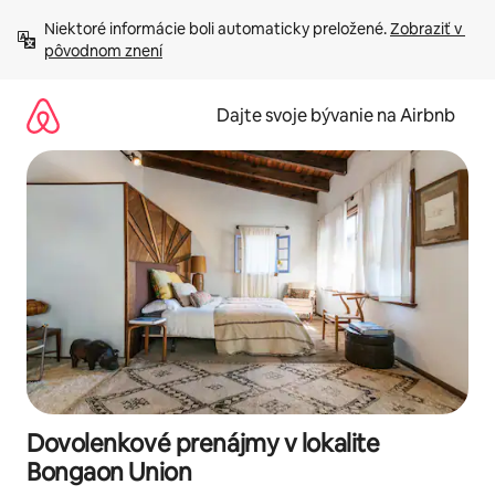
Preskočiť
Niektoré informácie boli automaticky preložené. 
Zobraziť v 
na
pôvodnom znení
obsah.
Dajte svoje bývanie na Airbnb
Dovolenkové prenájmy v lokalite
Bongaon Union