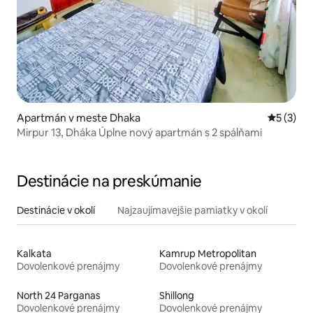
Apartmán v meste Dhaka
Priemerné
5 (3)
Mirpur 13, Dháka Úplne nový apartmán s 2 spálňami
Destinácie na preskúmanie
Destinácie v okolí
Najzaujímavejšie pamiatky v okolí
Kalkata
Kamrup Metropolitan
Dovolenkové prenájmy
Dovolenkové prenájmy
North 24 Parganas
Shillong
Dovolenkové prenájmy
Dovolenkové prenájmy