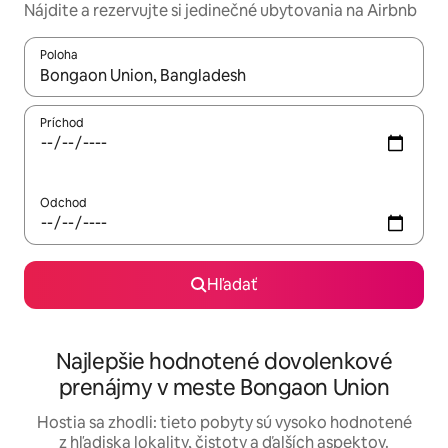
Nájdite a rezervujte si jedinečné ubytovania na Airbnb
Poloha
Keď budú výsledky k dispozícii, môžete si ich prechádzať pom
Príchod
Odchod
Hľadať
Najlepšie hodnotené dovolenkové
prenájmy v meste Bongaon Union
Hostia sa zhodli: tieto pobyty sú vysoko hodnotené
z hľadiska lokality, čistoty a ďalších aspektov.