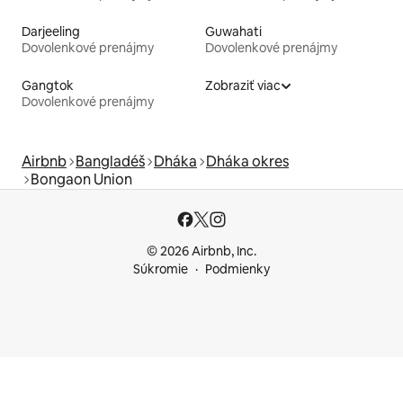
Darjeeling
Guwahati
Dovolenkové prenájmy
Dovolenkové prenájmy
Gangtok
Zobraziť viac
Dovolenkové prenájmy
Airbnb
Bangladéš
Dháka
Dháka okres
Bongaon Union
© 2026 Airbnb, Inc.
Súkromie
Podmienky