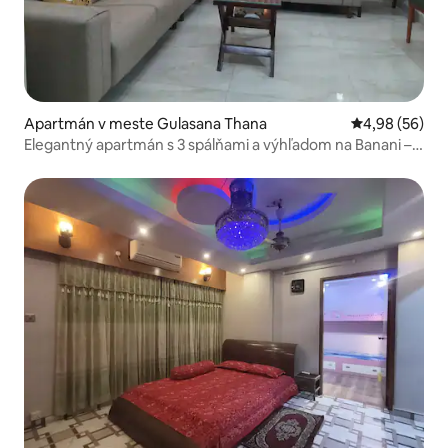
Apartmán v meste Gulasana Thana
Priemerné oho
4,98 (56)
Elegantný apartmán s 3 spálňami a výhľadom na Banani –
skvelá poloha