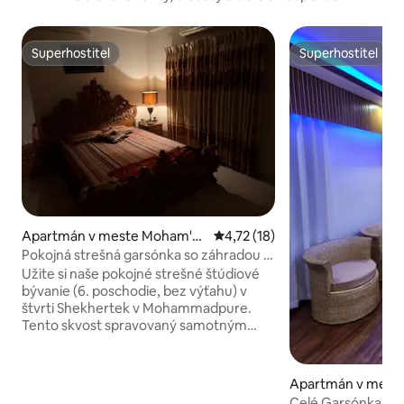
Superhostiteľ
Superhostiteľ
Superhostiteľ
Superhostiteľ
Apartmán v meste Moham'm
Priemerné ohodnotenie 4,72 z 
4,72 (18)
adapura Thana
Pokojná strešná garsónka so záhradou |
Bezpečná a tichá
Užite si naše pokojné strešné štúdiové
bývanie (6. poschodie, bez výťahu) v
štvrti Shekhertek v Mohammadpure.
Tento skvost spravovaný samotným
majiteľom ponúka exkluzívny prístup na
krásnu, bujnú strešnú záhradu – ideálnu
na rannú kávu alebo výhľad na mesto. • V
Apartmán v mest
cene je zahrnuté: vysokorýchlostné Wi-
Celé Garsónka Ga