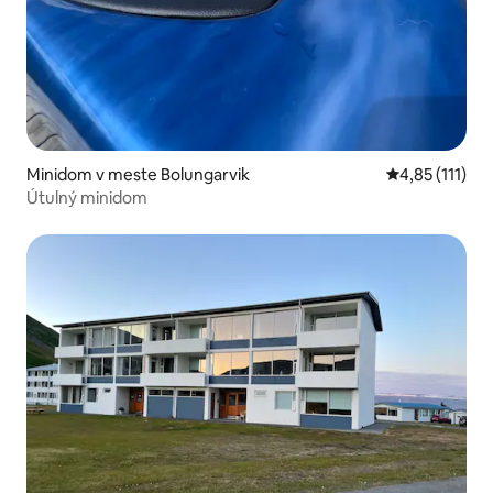
Minidom v meste Bolungarvik
Priemerné oho
4,85 (111)
Útulný minidom