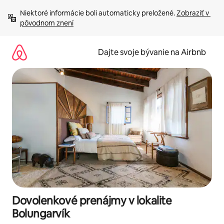
Preskočiť
Niektoré informácie boli automaticky preložené. 
Zobraziť v 
na
pôvodnom znení
obsah.
Dajte svoje bývanie na Airbnb
Dovolenkové prenájmy v lokalite
Bolungarvík