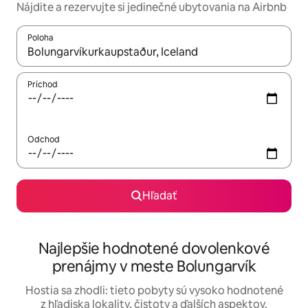
Nájdite a rezervujte si jedinečné ubytovania na Airbnb
Poloha
Keď budú výsledky k dispozícii, môžete si ich prechádzať pom
Príchod
Odchod
Hľadať
Najlepšie hodnotené dovolenkové
prenájmy v meste Bolungarvík
Hostia sa zhodli: tieto pobyty sú vysoko hodnotené
z hľadiska lokality, čistoty a ďalších aspektov.