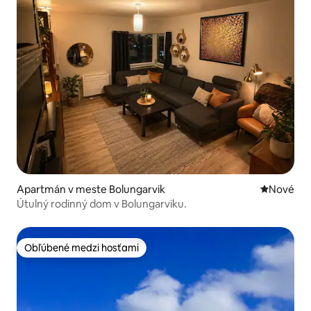
Apartmán v meste Bolungarvik
Nové ubyt
Nové
Útulný rodinný dom v Bolungarviku.
Obľúbené medzi hosťami
Obľúbené medzi hosťami