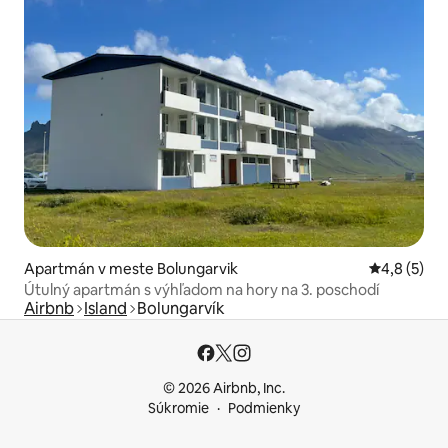
Apartmán v meste Bolungarvik
Priemerné 
4,8 (5)
Útulný apartmán s výhľadom na hory na 3. poschodí
Airbnb
Island
Bolungarvík
© 2026 Airbnb, Inc.
Súkromie
Podmienky