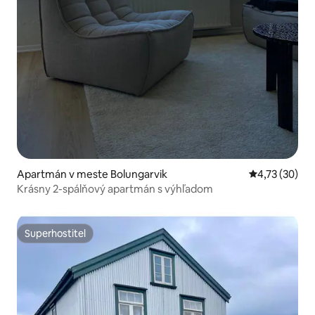
Apartmán v meste Bolungarvik
Priemerné oho
4,73 (30)
Krásny 2-spálňový apartmán s výhľadom
Superhostiteľ
Superhostiteľ