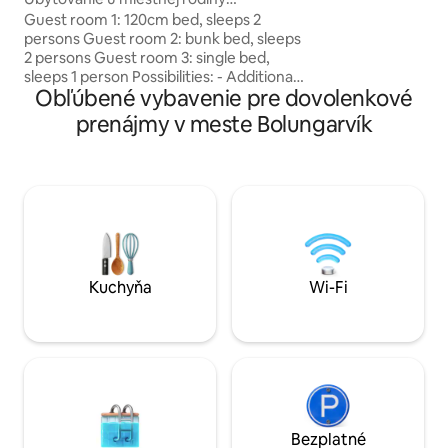
tungusófi og hægindastóla
v Západnom Fjorde
Guest room 1: 120cm bed, sleeps 2
vel búið. Rúmgott 
persons Guest room 2: bunk bed, sleeps
tvöföldum svefnsó
2 persons Guest room 3: single bed,
Baðherbergi, sturt
sleeps 1 person Possibilities: - Additional
sólpallur, grill og 
Obľúbené vybavenie pre dovolenkové
floor mattresses in each room - Baby
crib - Baby bassinet - Camping in our
prenájmy v meste Bolungarvík
garden Facilities : - Kitchen - Living room
- Baby playing area - 2x toilets - Shower -
Washing machine and dryer Me, my
husband and our baby will be there
going on with our daily lives and we
would love to share our home and this
extraordinary experience with you.
Kuchyňa
Wi-Fi
Bezplatné