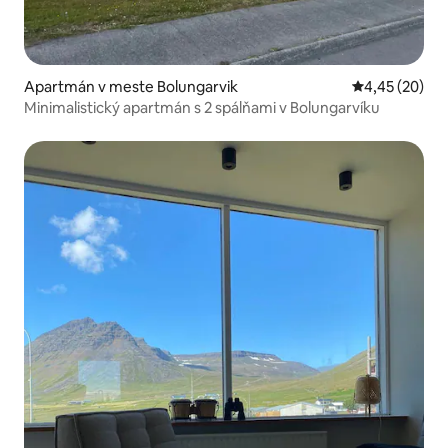
Apartmán v meste Bolungarvik
Priemerné oho
4,45 (20)
Minimalistický apartmán s 2 spálňami v Bolungarvíku