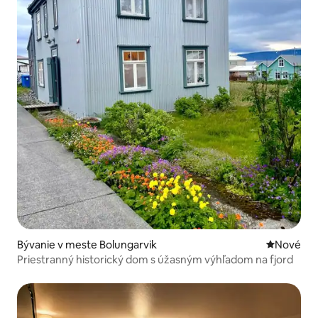
Bývanie v meste Bolungarvik
Nové ubyt
Nové
Priestranný historický dom s úžasným výhľadom na fjord