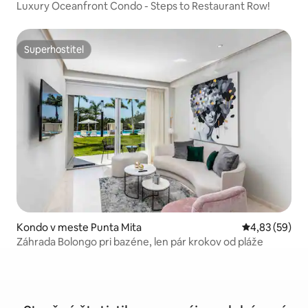
Luxury Oceanfront Condo - Steps to Restaurant Row!
Superhostiteľ
Superhostiteľ
Kondo v meste Punta Mita
Priemerné oho
4,83 (59)
Záhrada Bolongo pri bazéne, len pár krokov od pláže