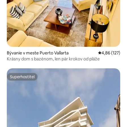
Bývanie v meste Puerto Vallarta
Priemerné ohod
4,86 (127)
Krásny dom s bazénom, len pár krokov od pláže
Superhostiteľ
Superhostiteľ