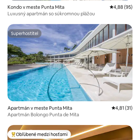
Kondo v meste Punta Mita
Priemerné oho
4,88 (95)
Luxusný apartmán so súkromnou plážou
Superhostiteľ
Superhostiteľ
Apartmán v meste Punta Mita
Priemerné oh
4,81 (31)
Apartmán Bolongo Punta de Mita
Obľúbené medzi hosťami
Najobľúbenejšie medzi hosťami