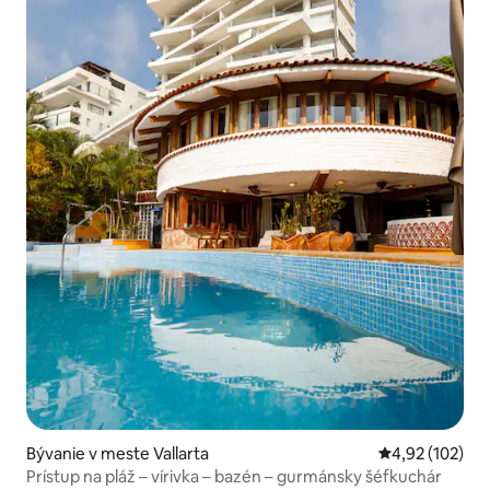
Bývanie v meste Vallarta
Priemerné ohod
4,92 (102)
Prístup na pláž – vírivka – bazén – gurmánsky šéfkuchár