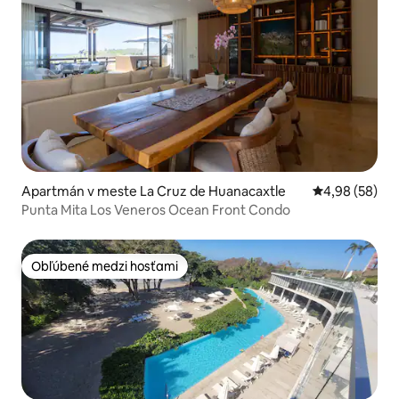
Apartmán v meste La Cruz de Huanacaxtle
Priemerné oho
4,98 (58)
Punta Mita Los Veneros Ocean Front Condo
Obľúbené medzi hosťami
Obľúbené medzi hosťami