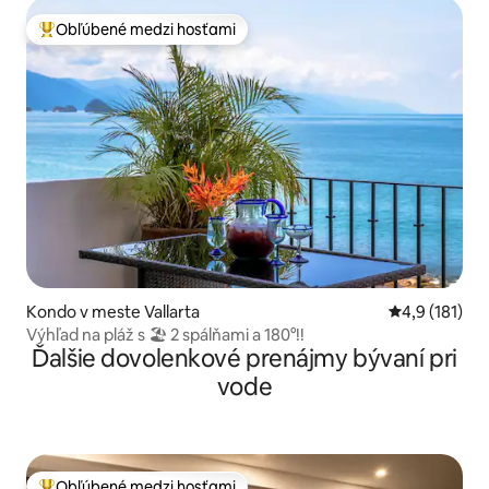
Obľúbené medzi hosťami
Najobľúbenejšie medzi hosťami
Kondo v meste Vallarta
Priemerné oh
4,9 (181)
Výhľad na pláž s 🏖 2 spálňami a 180°!!
Ďalšie dovolenkové prenájmy bývaní pri
vode
Obľúbené medzi hosťami