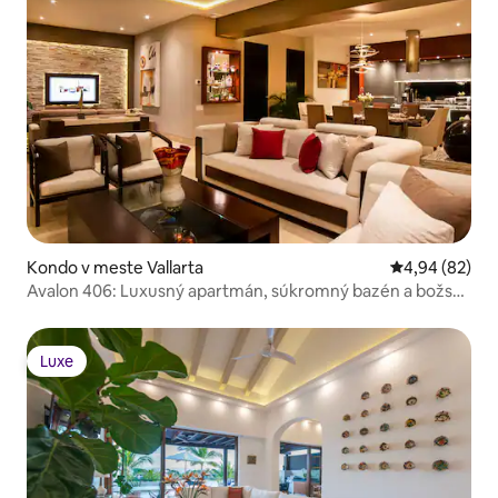
Kondo v meste Vallarta
Priemerné oho
4,94 (82)
Avalon 406: Luxusný apartmán, súkromný bazén a božský
výhľad
Luxe
Luxe