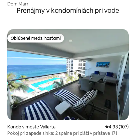
Dom Marr
Prenájmy v kondomíniách pri vode
Obľúbené medzi hosťami
Obľúbené medzi hosťami
Kondo v meste Vallarta
Priemerné ohod
4,93 (107)
Pokoj pri západe slnka: 2 spálne pri pláži v prístave 171