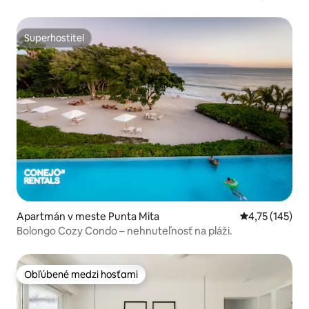
Superhostiteľ
Superhostiteľ
Apartmán v meste Punta Mita
Priemerné oho
4,75 (145)
Bolongo Cozy Condo – nehnuteľnosť na pláži.
Obľúbené medzi hosťami
Obľúbené medzi hosťami