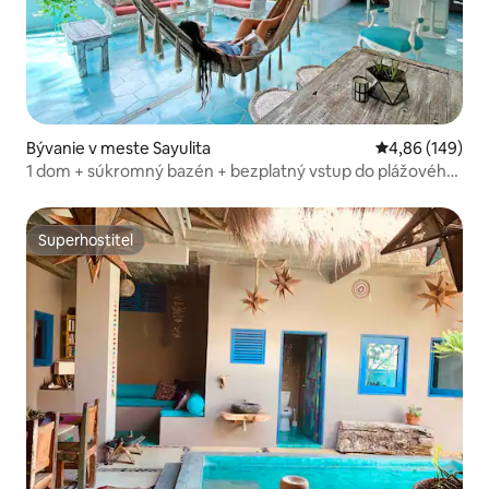
Bývanie v meste Sayulita
Priemerné ohod
4,86 (149)
1 dom + súkromný bazén + bezplatný vstup do plážového
klubu
Superhostiteľ
Superhostiteľ