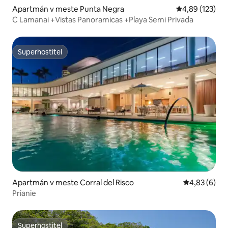
Apartmán v meste Punta Negra
Priemerné ohod
4,89 (123)
C Lamanai +Vistas Panoramicas +Playa Semi Privada
Superhostiteľ
Superhostiteľ
Apartmán v meste Corral del Risco
Priemerné oh
4,83 (6)
Prianie
Superhostiteľ