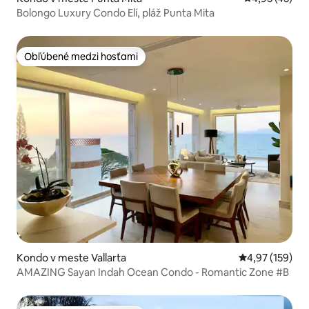
Bolongo Luxury Condo Elí, pláž Punta Mita
Obľúbené medzi hosťami
Obľúbené medzi hosťami
Kondo v meste Vallarta
Priemerné ohod
4,97 (159)
AMAZING Sayan Indah Ocean Condo - Romantic Zone #B