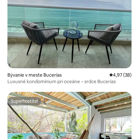
Bývanie v meste Bucerías
Priemerné oho
4,97 (38)
Luxusné kondomínium pri oceáne – srdce Bucerías
Superhostiteľ
Superhostiteľ