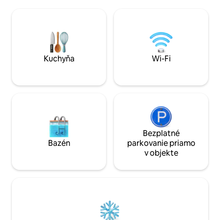
priestor. Nachádza sa v Concha
kuchyňa, prémiová posteľná bielizeň a
Priamy prístup na pláž, pešia vz
všetko, čo potrebujete, aby ste nikdy
od centra mesta P
nechceli odísť + vynikajúca poloha: len 2
Personalizovaný vrátnik , vyzdvihnutie
bloky od pláže Camarones a promenády
na letisku, nákupy 
Malecon a len pár krokov od najlepších
masáže v kondomí
reštaurácií a umeleckých galérií
šéfkuchár a mnoho
Kuchyňa
Wi-Fi
Bezplatné
Bazén
parkovanie priamo
v objekte