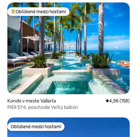
Obľúbené medzi hosťami
Najobľúbenejšie medzi hosťami
Kondo v meste Vallarta
Priemerné ohod
4,96 (158)
PIER 57 6. poschodie Veľký balkón
Obľúbené medzi hosťami
Obľúbené medzi hosťami