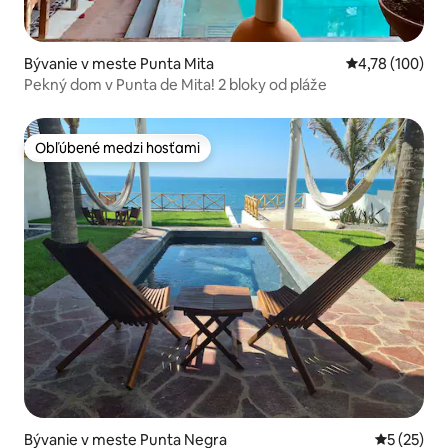
Bývanie v meste Punta Mita
Priemerné ohod
4,78 (100)
Pekný dom v Punta de Mita! 2 bloky od pláže
Obľúbené medzi hosťami
Obľúbené medzi hosťami
Bývanie v meste Punta Negra
Priemerné 
5 (25)