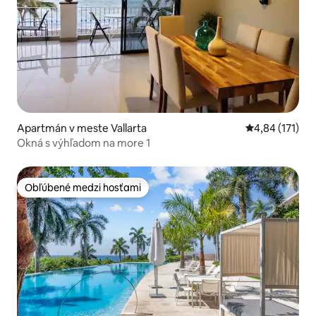
Apartmán v meste Vallarta
Priemerné oho
4,84 (171)
Okná s výhľadom na more 1
Obľúbené medzi hosťami
Obľúbené medzi hosťami