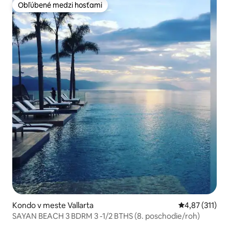
Obľúbené medzi hosťami
Obľúbené medzi hosťami
Kondo v meste Vallarta
Priemerné oho
4,87 (311)
SAYAN BEACH 3 BDRM 3 -1/2 BTHS (8. poschodie/roh)