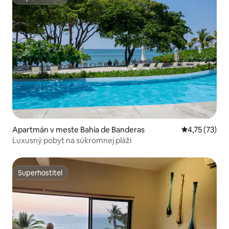
Superhostiteľ
Apartmán v meste Bahía de Banderas
Priemerné oh
4,75 (73)
Luxusný pobyt na súkromnej pláži
Superhostiteľ
Superhostiteľ