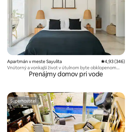
Apartmán v meste Sayulita
Priemerné ohod
4,93 (346)
Vnútorný a vonkajší život v útulnom byte obklopenom
Prenájmy domov pri vode
zeleňou
Superhostiteľ
Superhostiteľ