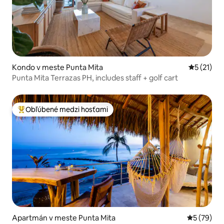
Kondo v meste Punta Mita
Priemerné
5 (21)
Punta Mita Terrazas PH, includes staff + golf cart
Obľúbené medzi hosťami
Najobľúbenejšie medzi hosťami
Apartmán v meste Punta Mita
Priemerné 
5 (79)