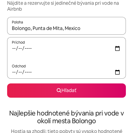
Nájdite a rezervujte si jedinečné bývania pri vode na
Airbnb
Poloha
Keď budú výsledky k dispozícii, môžete si ich prechádzať pom
Príchod
Odchod
Hľadať
Najlepšie hodnotené bývania pri vode v
okolí mesta Bolongo
Hostia sa zhodli: tieto pobyty sú vysoko hodnotené