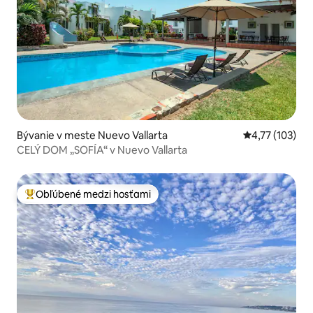
Bývanie v meste Nuevo Vallarta
Priemerné oho
4,77 (103)
CELÝ DOM „SOFÍA“ v Nuevo Vallarta
Obľúbené medzi hosťami
Najobľúbenejšie medzi hosťami