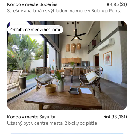
Kondo v meste Bucerías
Priemerné oh
4,95 (21)
Strešný apartmán s výhľadom na more v Bolongo Punta
de Mita
Obľúbené medzi hosťami
Obľúbené medzi hosťami
Kondo v meste Sayulita
Priemerné oho
4,93 (161)
Úžasný byt v centre mesta, 2 bloky od pláže