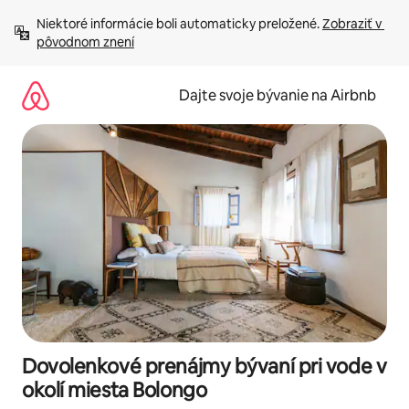
Preskočiť
Niektoré informácie boli automaticky preložené. 
Zobraziť v 
na
pôvodnom znení
obsah.
Dajte svoje bývanie na Airbnb
Dovolenkové prenájmy bývaní pri vode v
okolí miesta Bolongo