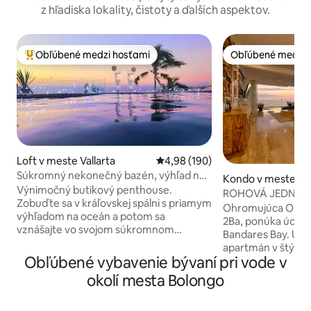
z hľadiska lokality, čistoty a ďalších aspektov.
Obľúbené medzi hosťami
Obľúbené medzi 
Najobľúbenejšie medzi hosťami
Obľúbené medzi 
Loft v meste Vallarta
Priemerné ohodnotenie 4,98 z 5
4,98 (190)
Súkromný nekonečný bazén, výhľad na
Kondo v meste Val
oceán, penthouse, pláž
Výnimočný butikový penthouse.
ROHOVÁ JEDNOTK
Zobuďte sa v kráľovskej spálni s priamym
LUXUSNÁ PRED 
Ohromujúca Orchid
výhľadom na oceán a potom sa
2Ba, ponúka úchvatný výhľad na záliv
vznášajte vo svojom súkromnom
Bandares Bay. Úpl
nekonečnom bazéne, zatiaľ čo sa Tichý
apartmán v štýle r
oceán rozprestiera až k obzoru. Ideálne
Obľúbené vybavenie bývaní pri vode v
bazénmi, posilňov
na romantický únik. V obývacom
reštauráciou a ba
okolí mesta Bolongo
priestore je otočný inteligentný
hodinovou bezpeč
televízor, ktorý vás sleduje, nech ste v
Skladacie okná, kt
apartmáne kdekoľvek. Plne vybavená