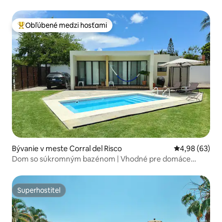
Obľúbené medzi hosťami
Najobľúbenejšie medzi hosťami
Bývanie v meste Corral del Risco
Priemerné oho
4,98 (63)
Dom so súkromným bazénom | Vhodné pre domáce
zvieratá
Superhostiteľ
Superhostiteľ