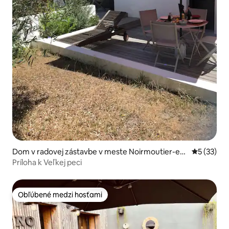
Dom v radovej zástavbe v meste Noirmoutier-en-
Priemerné 
5 (33)
l'Île
Príloha k Veľkej peci
Obľúbené medzi hosťami
Obľúbené medzi hosťami