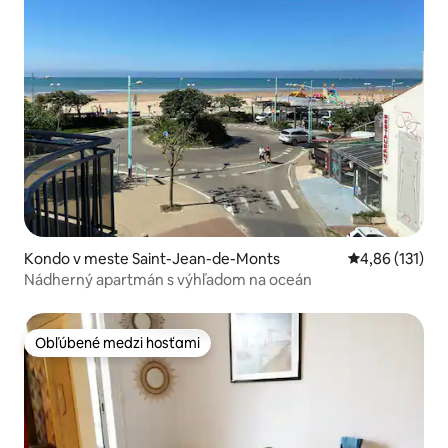
Kondo v meste Saint-Jean-de-Monts
Priemerné oho
4,86 (131)
Nádherný apartmán s výhľadom na oceán
Obľúbené medzi hosťami
Obľúbené medzi hosťami