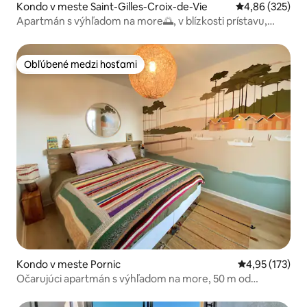
Kondo v meste Saint-Gilles-Croix-de-Vie
Priemerné ohod
4,86 (325)
Apartmán s výhľadom na more🌅, v blízkosti prístavu,
súkromné⛵️⚓️ parkovanie🅿️ + Wi-Fi
Obľúbené medzi hosťami
Obľúbené medzi hosťami
Kondo v meste Pornic
Priemerné ohod
4,95 (173)
Očarujúci apartmán s výhľadom na more, 50 m od
Thalasso!