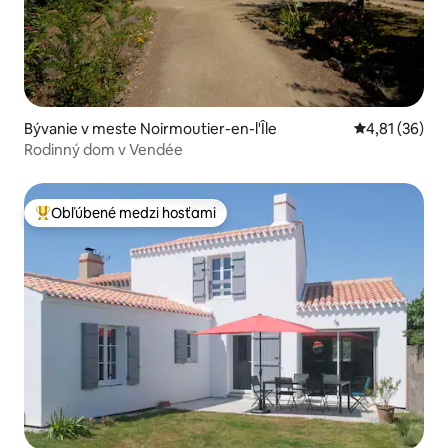
Bývanie v meste Noirmoutier-en-l'Île
Priemerné oho
4,81 (36)
Rodinný dom v Vendée
Obľúbené medzi hosťami
Najobľúbenejšie medzi hosťami