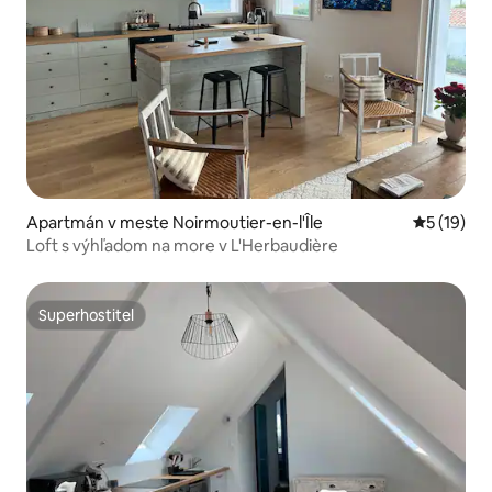
Apartmán v meste Noirmoutier-en-l'Île
Priemerné 
5 (19)
Loft s výhľadom na more v L'Herbaudière
Superhostiteľ
Superhostiteľ