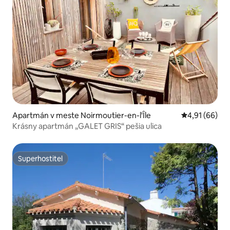
Apartmán v meste Noirmoutier-en-l'Île
Priemerné oho
4,91 (66)
Krásny apartmán „GALET GRIS“ pešia ulica
Superhostiteľ
Superhostiteľ