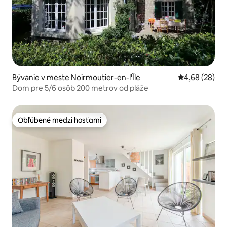
Bývanie v meste Noirmoutier-en-l'Île
Priemerné oho
4,68 (28)
Dom pre 5/6 osôb 200 metrov od pláže
Obľúbené medzi hosťami
Obľúbené medzi hosťami