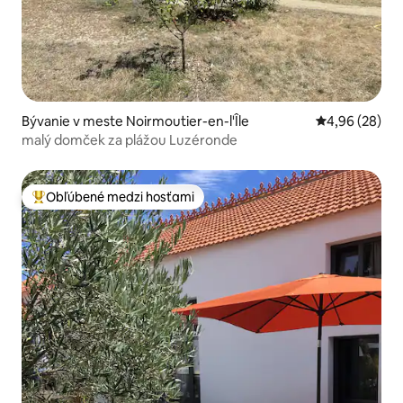
Bývanie v meste Noirmoutier-en-l'Île
Priemerné oho
4,96 (28)
malý domček za plážou Luzéronde
Obľúbené medzi hosťami
Najobľúbenejšie medzi hosťami