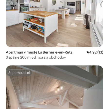
Apartmán v meste La Bernerie-en-Retz
Priemerné oh
4,92 (13)
3 spálne 200 m od mora a obchodov
Superhostiteľ
Superhostiteľ