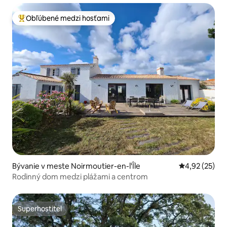
Obľúbené medzi hosťami
Najobľúbenejšie medzi hosťami
Bývanie v meste Noirmoutier-en-l'Île
Priemerné oho
4,92 (25)
Rodinný dom medzi plážami a centrom
Superhostiteľ
Superhostiteľ