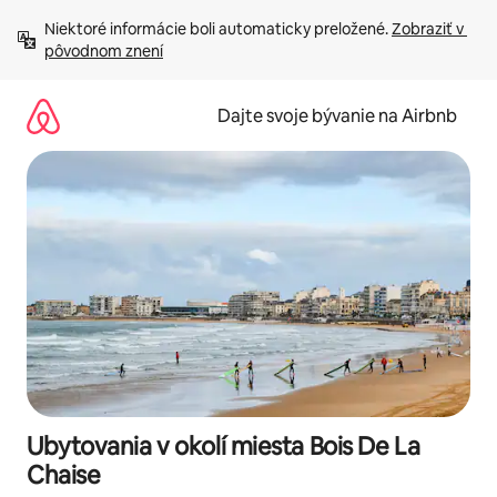
Preskočiť
Niektoré informácie boli automaticky preložené. 
Zobraziť v 
na
pôvodnom znení
obsah.
Dajte svoje bývanie na Airbnb
Ubytovania v okolí miesta Bois De La
Chaise