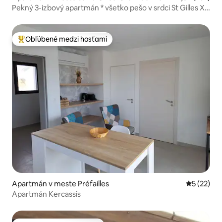
Pekný 3-izbový apartmán * všetko pešo v srdci St Gilles X
Vie 63 m2
Obľúbené medzi hosťami
Najobľúbenejšie medzi hosťami
Apartmán v meste Préfailles
Priemerné 
5 (22)
Apartmán Kercassis