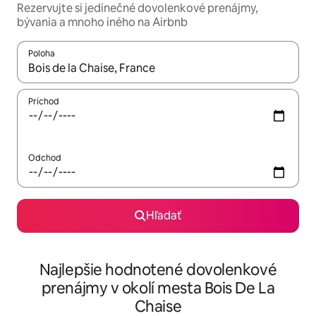
Rezervujte si jedinečné dovolenkové prenájmy,
bývania a mnoho iného na Airbnb
Poloha
Keď budú výsledky k dispozícii, môžete si ich prechádzať pom
Príchod
Odchod
Hľadať
Najlepšie hodnotené dovolenkové
prenájmy v okolí mesta Bois De La
Chaise