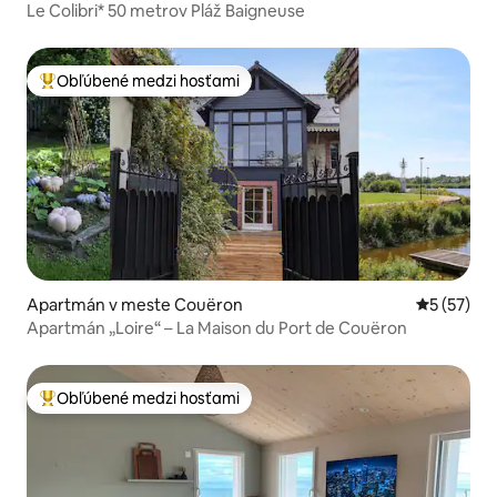
Le Colibri* 50 metrov Pláž Baigneuse
Obľúbené medzi hosťami
Najobľúbenejšie medzi hosťami
Apartmán v meste Couëron
Priemerné 
5 (57)
Apartmán „Loire“ – La Maison du Port de Couëron
Obľúbené medzi hosťami
Najobľúbenejšie medzi hosťami