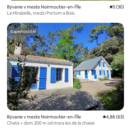
Bývanie v meste Noirmoutier-en-l'Île
Priemerné 
5 (30)
La Mirabelle, medzi Portom a Bois.
Superhostiteľ
Superhostiteľ
Bývanie v meste Noirmoutier-en-l'Île
Priemerné oho
4,86 (63)
Chata + dom 200 m od mora les de la chaise