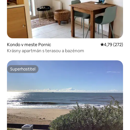
Kondo v meste Pornic
Priemerné ohod
4,79 (272)
Krásny apartmán s terasou a bazénom
Superhostiteľ
Superhostiteľ