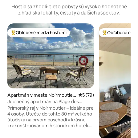
Hostia sa zhodli: tieto pobyty sú vysoko hodnotené
z hľadiska lokality, čistoty a ďalších aspektov.
Obľúbené medzi hosťami
Obľúbené medz
Najobľúbenejšie medzi hosťami
Najobľúbenejšie 
Apartmán v meste Noirmoutier
Priemerné ohodnotenie 5 z 
5 (79)
-en-l'Île
Jedinečný apartmán na Plage des
Dames
Prímorský raj v Noirmoutier – ideálne pre
4 osoby. Utečte do tohto 80 m² veľkého
útočiska na prvom poschodí v krásne
zrekonštruovanom historickom hoteli.
Užite si dvojitú terasu s rozlohou 140 m²
a výhľadom na oceán a les Bois de la