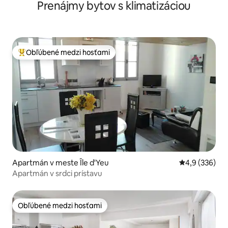
Prenájmy bytov s klimatizáciou
Obľúbené medzi hosťami
Najobľúbenejšie medzi hosťami
Apartmán v meste Île d'Yeu
Priemerné oho
4,9 (336)
Apartmán v srdci prístavu
Obľúbené medzi hosťami
Obľúbené medzi hosťami