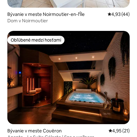
Bývanie v meste Noirmoutier-en-l'Île
Priemerné oho
4,93 (44)
Dom v Noirmoutier
Obľúbené medzi hosťami
Obľúbené medzi hosťami
Bývanie v meste Couëron
Priemerné oh
4,95 (21)