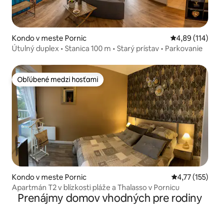
Kondo v meste Pornic
Priemerné ohod
4,89 (114)
Útulný duplex • Stanica 100 m • Starý prístav • Parkovanie
Obľúbené medzi hosťami
Obľúbené medzi hosťami
Kondo v meste Pornic
Priemerné oho
4,77 (155)
Apartmán T2 v blízkosti pláže a Thalasso v Pornicu
Prenájmy domov vhodných pre rodiny