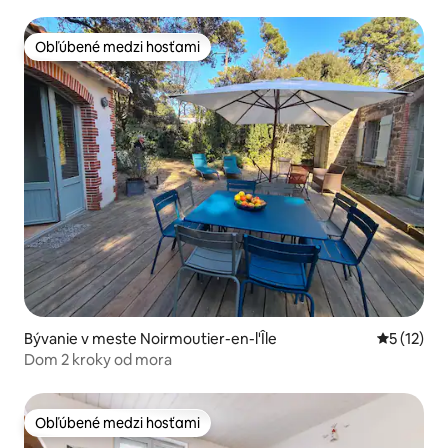
Obľúbené medzi hosťami
Obľúbené medzi hosťami
Bývanie v meste Noirmoutier-en-l'Île
Priemerné
5 (12)
Dom 2 kroky od mora
Obľúbené medzi hosťami
Obľúbené medzi hosťami