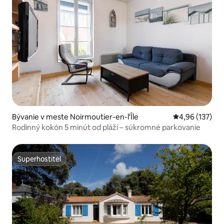
Bývanie v meste Noirmoutier-en-l'Île
Priemerné ohod
4,96 (137)
Rodinný kokón 5 minút od pláží – súkromné parkovanie
Superhostiteľ
Superhostiteľ