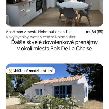
Apartmán v meste Noirmoutier-en-l'Île
Priemerné oho
4,84 (55)
Nový byt plný svetla v centre Noirmoutier
Ďalšie skvelé dovolenkové prenájmy
v okolí miesta Bois De La Chaise
Obľúbené medzi hosťami
Najobľúbenejšie medzi hosťami