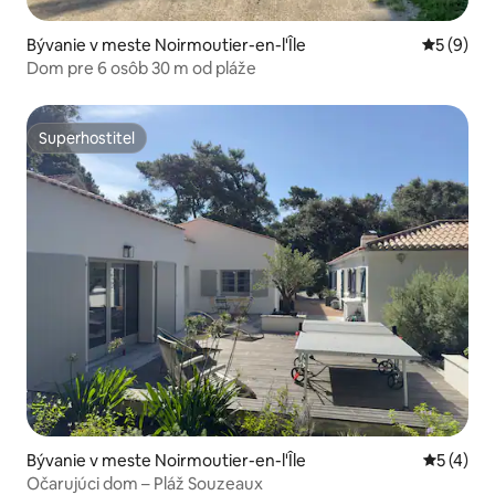
Bývanie v meste Noirmoutier-en-l'Île
Priemerné
5 (9)
Dom pre 6 osôb 30 m od pláže
Superhostiteľ
Superhostiteľ
Bývanie v meste Noirmoutier-en-l'Île
Priemerné
5 (4)
Očarujúci dom – Pláž Souzeaux