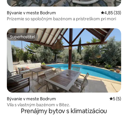
Bývanie v meste Bodrum
Priemerné oho
4,85 (33)
Prízemie so spoločným bazénom a prístreškom pri mori
Superhostiteľ
Superhostiteľ
Bývanie v meste Bodrum
Priemerné
5 (5)
Vila s vlastným bazénom v Bitez.
Prenájmy bytov s klimatizáciou