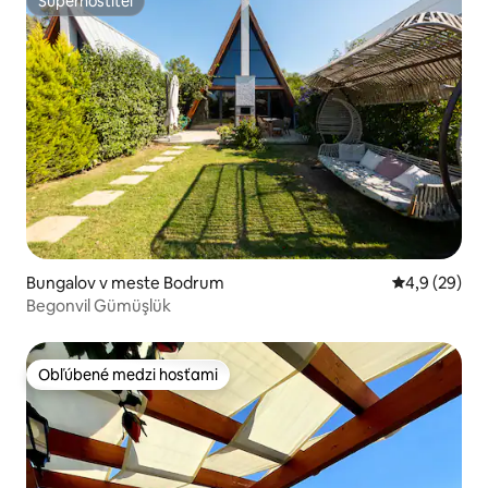
Superhostiteľ
Superhostiteľ
Bungalov v meste Bodrum
Priemerné oh
4,9 (29)
Begonvil Gümüşlük
Obľúbené medzi hosťami
Obľúbené medzi hosťami