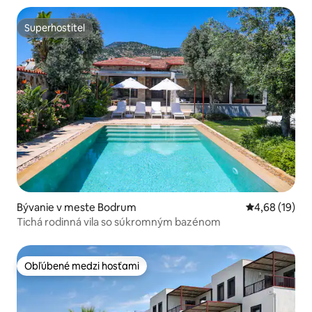
Superhostiteľ
Superhostiteľ
Bývanie v meste Bodrum
Priemerné oho
4,68 (19)
Tichá rodinná vila so súkromným bazénom
Obľúbené medzi hosťami
Obľúbené medzi hosťami