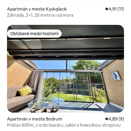
Apartmán v meste Kıyıkışlacık
Priemerné oh
4,91 (11)
Záhrada, 2+1, 20 metrov od mora
Obľúbené medzi hosťami
Obľúbené medzi hosťami
Apartmán v meste Bodrum
Priemerné oh
4,89 (9)
Prístav 600m, v srdci bazáru, salón s hviezdnou stropnou