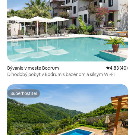
Bývanie v meste Bodrum
Priemerné oho
4,83 (40)
Dlhodobý pobyt v Bodrum s bazénom a silným Wi-Fi
Superhostiteľ
Superhostiteľ