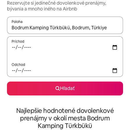
Rezervujte si jedinečné dovolenkové prenájmy,
bývania a mnoho iného na Airbnb
Poloha
Keď budú výsledky k dispozícii, môžete si ich prechádzať pom
Príchod
Odchod
Hľadať
Najlepšie hodnotené dovolenkové
prenájmy v okolí mesta Bodrum
Kamping Türkbükü