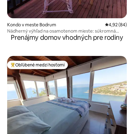
Kondo v meste Bodrum
Priemerné oho
4,92 (84)
Nádherný výhľad na osamotenom mieste: súkromná
Prenájmy domov vhodných pre rodiny
terasa
Obľúbené medzi hosťami
Najobľúbenejšie medzi hosťami