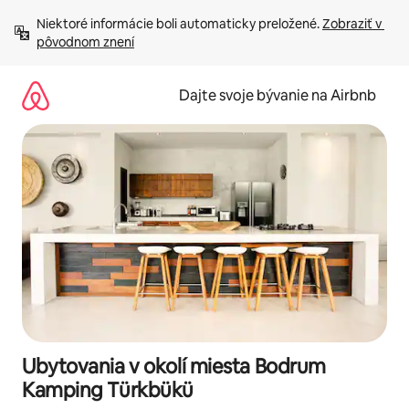
Preskočiť
Niektoré informácie boli automaticky preložené. 
Zobraziť v 
na
pôvodnom znení
obsah.
Dajte svoje bývanie na Airbnb
Ubytovania v okolí miesta Bodrum
Kamping Türkbükü