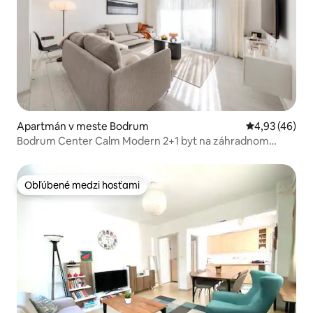
Apartmán v meste Bodrum
Priemerné oho
4,93 (46)
Bodrum Center Calm Modern 2+1 byt na záhradnom
poschodí
Obľúbené medzi hosťami
Obľúbené medzi hosťami