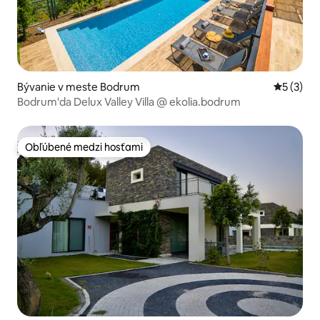
Bývanie v meste Bodrum
Priemerné
5 (3)
Bodrum'da Delux Valley Villa @ ekolia.bodrum
Obľúbené medzi hosťami
Obľúbené medzi hosťami