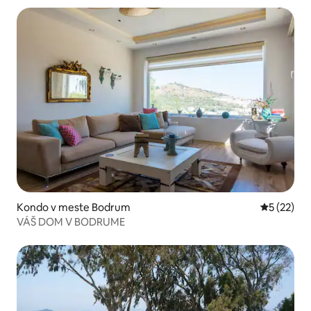
Kondo v meste Bodrum
Priemerné 
5 (22)
VÁŠ DOM V BODRUME