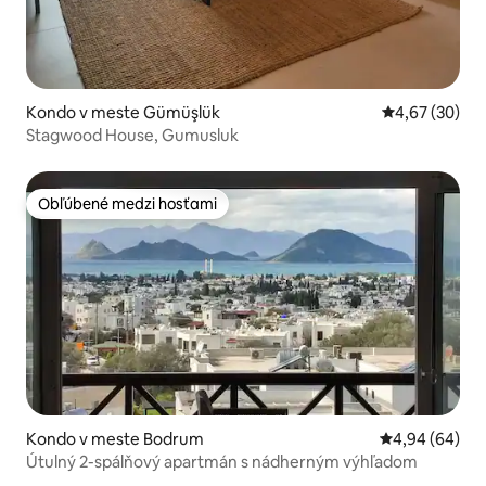
Kondo v meste Gümüşlük
Priemerné oho
4,67 (30)
Stagwood House, Gumusluk
Obľúbené medzi hosťami
Obľúbené medzi hosťami
Kondo v meste Bodrum
Priemerné oho
4,94 (64)
Útulný 2-spálňový apartmán s nádherným výhľadom