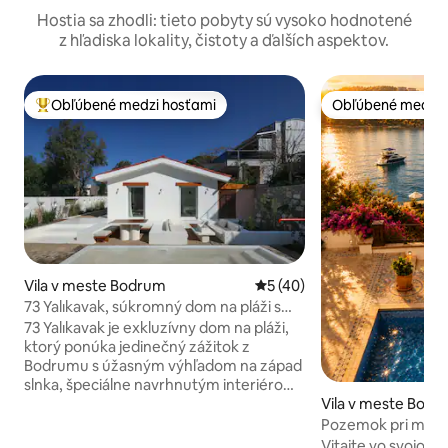
Hostia sa zhodli: tieto pobyty sú vysoko hodnotené
z hľadiska lokality, čistoty a ďalších aspektov.
Obľúbené medzi hosťami
Obľúbené medzi 
Najobľúbenejšie medzi hosťami
Obľúbené medzi 
Vila v meste Bodrum
Priemerné ohodnotenie 5 z 
5 (40)
73 Yalıkavak, súkromný dom na pláži s
výhľadom na západ slnka
73 Yalıkavak je exkluzívny dom na pláži,
ktorý ponúka jedinečný zážitok z
Bodrumu s úžasným výhľadom na západ
slnka, špeciálne navrhnutým interiérom,
Vila v meste Bod
otvorenou kuchyňou so záhradou a
malým relaxačným bazénom. Dom sa
Pozemok pri mori
nachádza pri pobrežnej ceste v pešej
mólom, bazénom
Vitajte vo svojo