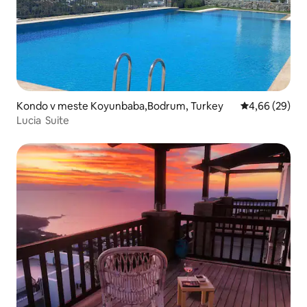
Kondo v meste Koyunbaba,Bodrum, Turkey
Priemerné oho
4,66 (29)
Lucia ‌ Suite