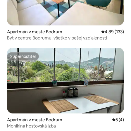
Apartmán v meste Bodrum
Priemerné ohod
4,89 (133)
Byt v centre Bodrumu, všetko v pešej vzdialenosti
Superhostiteľ
Superhostiteľ
Apartmán v meste Bodrum
Priemerné
5 (4)
Monikina hosťovská izba