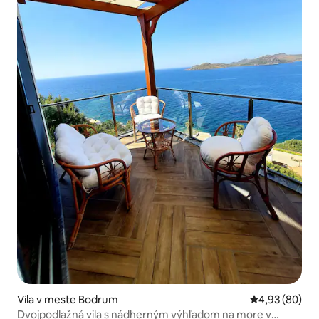
Vila v meste Bodrum
Priemerné oho
4,93 (80)
Dvojpodlažná vila s nádherným výhľadom na more v