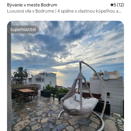
Bývanie v meste Bodrum
Priemerné
5 (12)
Luxusná vila v Bodrume | 4 spálne s vlastnou kúpeľňou a
bazén
Superhostiteľ
Superhostiteľ