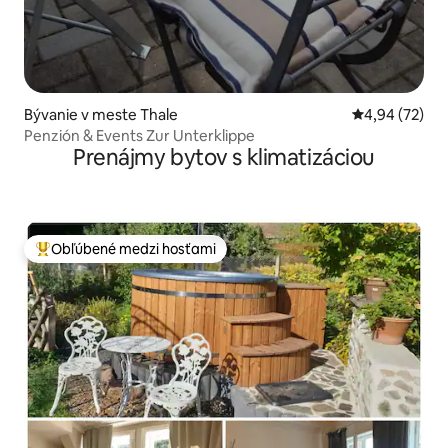
Bývanie v meste Thale
Priemerné oho
4,94 (72)
Penzión & Events Zur Unterklippe
Prenájmy bytov s klimatizáciou
Obľúbené medzi hosťami
Najobľúbenejšie medzi hosťami