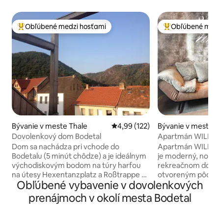
Obľúbené medzi hosťami
Obľúbené medz
Najobľúbenejšie medzi hosťami
Najobľúbenejšie 
Bývanie v meste Thale
Priemerné ohodnotenie 4,99 z 5
4,99 (122)
Bývanie v meste 
(Harz)
Dovolenkový dom Bodetal
Apartmán WILD&
kuchyňou a teras
Dom sa nachádza pri vchode do
Apartmán WILD&C
Bodetalu (5 minút chôdze) a je ideálnym
je moderný, nový 
východiskovým bodom na túry harfou
rekreačnom dom
na útesy Hexentanzplatz a Roßtrappe s
otvoreným pôdory
Obľúbené vybavenie v dovolenkových
lanovkou, sedačkovou lanovkou a
nábytkom v tichej 
relaxáciou v termálnych kúpeľoch. 100-
príjemná atmosfér
prenájmoch v okolí mesta Bodetal
ročný dom bol láskyplne
veľkou láskou k detailom.
zrekonštruovaný. 200 metrov
prvkom je súkrom