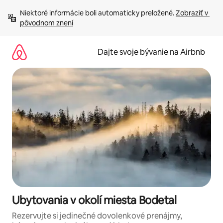
Preskočiť
Niektoré informácie boli automaticky preložené. 
Zobraziť v 
na
pôvodnom znení
obsah.
Dajte svoje bývanie na Airbnb
Ubytovania v okolí miesta Bodetal
Rezervujte si jedinečné dovolenkové prenájmy,