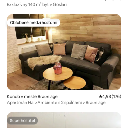
Exkluzívny 140 m² byt v Goslari
Obľúbené medzi hosťami
Obľúbené medzi hosťami
Kondo v meste Braunlage
Priemerné ohod
4,93 (176)
Apartmán HarzAmbiente s 2 spálňami v Braunlage
Superhostiteľ
Superhostiteľ