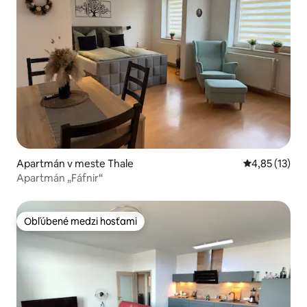
Apartmán v meste Thale
Priemerné oh
4,85 (13)
Apartmán „Fáfnir“
Obľúbené medzi hosťami
Obľúbené medzi hosťami