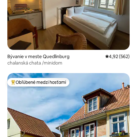
Bývanie v meste Quedlinburg
Priemerné ohod
4,92 (562)
chalanská chata /minidom
Obľúbené medzi hosťami
Najobľúbenejšie medzi hosťami