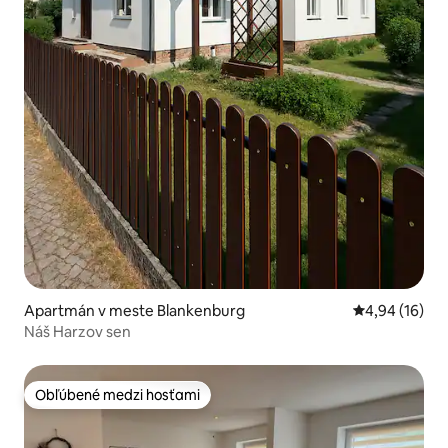
Apartmán v meste Blankenburg
Priemerné oho
4,94 (16)
Náš Harzov sen
Obľúbené medzi hosťami
Obľúbené medzi hosťami