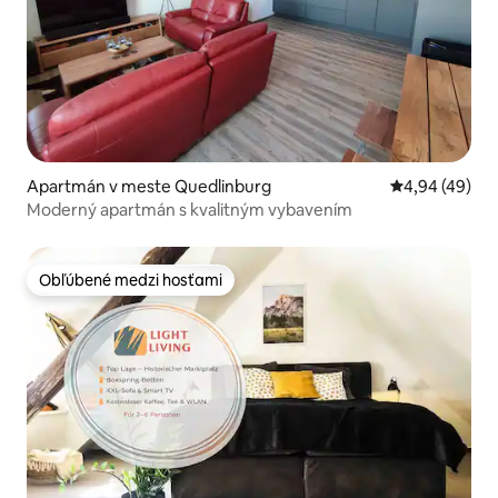
Apartmán v meste Quedlinburg
Priemerné oho
4,94 (49)
Moderný apartmán s kvalitným vybavením
Obľúbené medzi hosťami
Obľúbené medzi hosťami