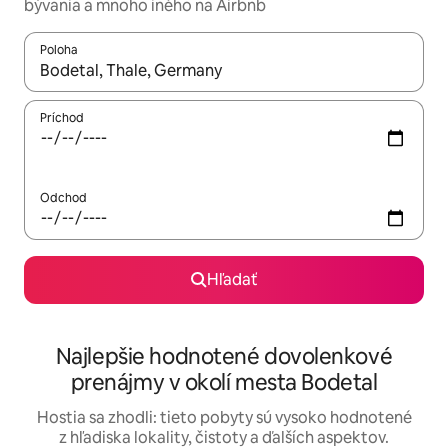
bývania a mnoho iného na Airbnb
Poloha
Keď budú výsledky k dispozícii, môžete si ich prechádzať pom
Príchod
Odchod
Hľadať
Najlepšie hodnotené dovolenkové
prenájmy v okolí mesta Bodetal
Hostia sa zhodli: tieto pobyty sú vysoko hodnotené
z hľadiska lokality, čistoty a ďalších aspektov.