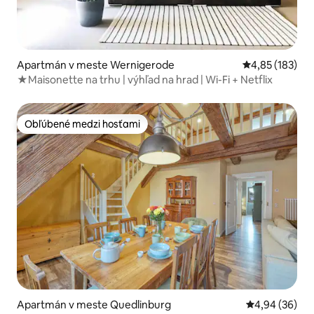
Apartmán v meste Wernigerode
Priemerné ohod
4,85 (183)
★Maisonette na trhu | výhľad na hrad | Wi-Fi + Netflix
Obľúbené medzi hosťami
Obľúbené medzi hosťami
Apartmán v meste Quedlinburg
Priemerné oho
4,94 (36)