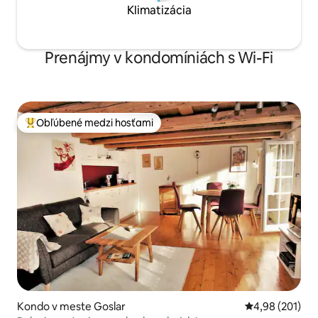
Klimatizácia
Prenájmy v kondomíniách s Wi-Fi
Obľúbené medzi hosťami
Najobľúbenejšie medzi hosťami
Kondo v meste Goslar
Priemerné ohod
4,98 (201)