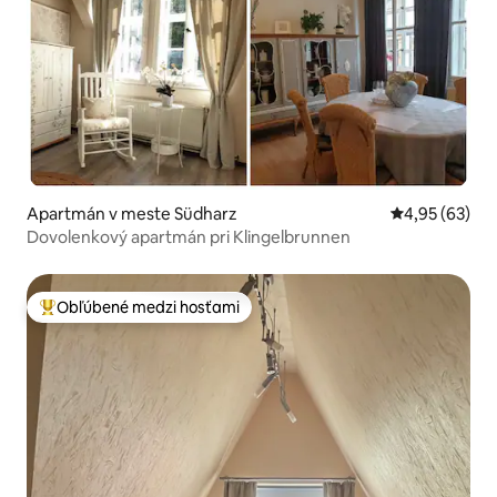
Apartmán v meste Südharz
Priemerné oho
4,95 (63)
Dovolenkový apartmán pri Klingelbrunnen
Obľúbené medzi hosťami
Najobľúbenejšie medzi hosťami