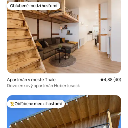
Obľúbené medzi hosťami
Obľúbené medzi hosťami
Apartmán v meste Thale
Priemerné oho
4,88 (40)
Dovolenkový apartmán Hubertuseck
Obľúbené medzi hosťami
Najobľúbenejšie medzi hosťami