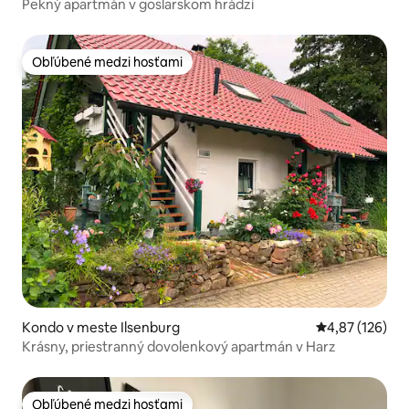
Pekný apartmán v goslarskom hrádzi
Obľúbené medzi hosťami
Obľúbené medzi hosťami
Kondo v meste Ilsenburg
Priemerné ohod
4,87 (126)
Krásny, priestranný dovolenkový apartmán v Harz
Obľúbené medzi hosťami