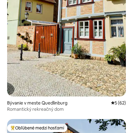
Bývanie v meste Quedlinburg
Priemerné 
5 (62)
Romantický rekreačný dom
Obľúbené medzi hosťami
Najobľúbenejšie medzi hosťami