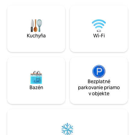
štvorcových na 3 podlažiach ponúka
pred vlastným vc
dostatok priestoru a útočisko pre 8
súkromná terasa. Blankenburg (Harz) sa
osôb, veľké okná a otvorený obývací
nachádza medzi m
priestor s naolejovanými drevenými
Wernigerode, a p
podlahovými doskami dodávajú izbám
nespočetné množst
svetlo a atmosféru. Dom je vhodný pre
spoločné výlety al
páry a rodiny s deťmi.
Kuchyňa
Wi-Fi
Bezplatné
Bazén
parkovanie priamo
v objekte