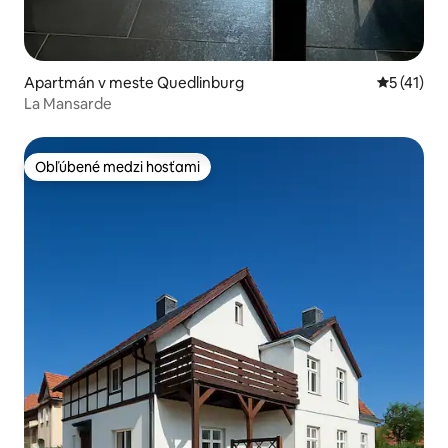
Apartmán v meste Quedlinburg
Priemerné
5 (41)
La Mansarde
Obľúbené medzi hosťami
Obľúbené medzi hosťami