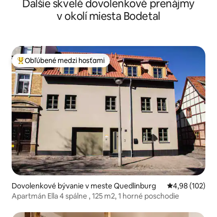
Ďalšie skvelé dovolenkové prenájmy
Smart TV
v okolí miesta Bodetal
Obľúbené medzi hosťami
Najobľúbenejšie medzi hosťami
Dovolenkové bývanie v meste Quedlinburg
Priemerné ohod
4,98 (102)
Apartmán Ella 4 spálne , 125 m2, 1 horné poschodie