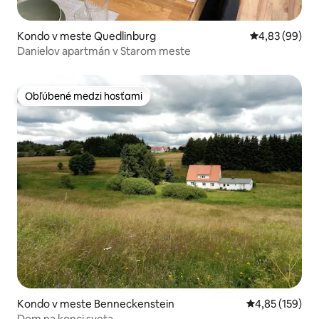
Kondo v meste Quedlinburg
Priemerné oho
4,83 (99)
Danielov apartmán v Starom meste
Obľúbené medzi hosťami
Obľúbené medzi hosťami
Kondo v meste Benneckenstein
Priemerné ohod
4,85 (159)
Dom na konci sveta.