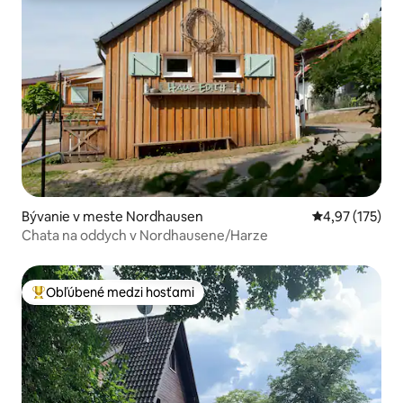
Bývanie v meste Nordhausen
Priemerné ohod
4,97 (175)
Chata na oddych v Nordhausene/Harze
Obľúbené medzi hosťami
Najobľúbenejšie medzi hosťami