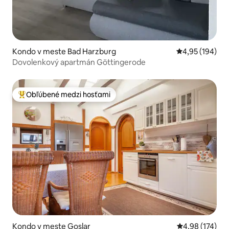
Kondo v meste Bad Harzburg
Priemerné ohod
4,95 (194)
Dovolenkový apartmán Göttingerode
Obľúbené medzi hosťami
Najobľúbenejšie medzi hosťami
Kondo v meste Goslar
Priemerné ohod
4,98 (174)