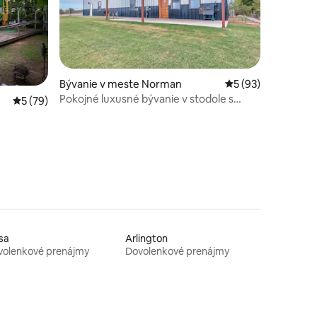
notení: 22
Bývanie v meste Norman
Priemerné ohodnot
5 (93)
Pokojné luxusné bývanie v stodole s
Priemerné ohodnotenie 5 z 5, počet hodnotení: 79
5 (79)
úžasným výhľadom
sa
Arlington
volenkové prenájmy
Dovolenkové prenájmy