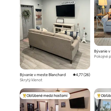
Bývanie v
Pokojné 
Bývanie v meste Blanchard
Priemerné ohodnotenie
4,77 (26)
Skrytý klenot
Obľúbené medzi hosťami
Obľúb
Najobľúbenejšie medzi hosťami
Najobľúb