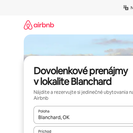
Preskočiť
N
na
obsah.
Dovolenkové prenájmy
v lokalite Blanchard
Nájdite a rezervujte si jedinečné ubytovania n
Airbnb
Poloha
Keď budú výsledky k dispozícii, môžete si ich p
Príchod