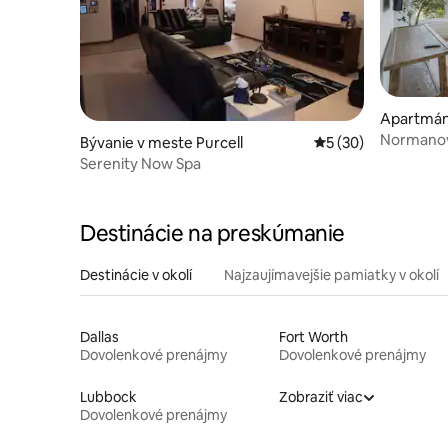
Apartmán
Normanova
Bývanie v meste Purcell
Priemerné ohodnote
5 (30)
Serenity Now Spa
Destinácie na preskúmanie
Destinácie v okolí
Najzaujímavejšie pamiatky v okolí
Dallas
Fort Worth
Dovolenkové prenájmy
Dovolenkové prenájmy
Lubbock
Zobraziť viac
Dovolenkové prenájmy