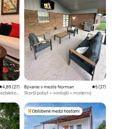
dnotení: 7
Priemerné ohodnotenie 4,89 z 5, počet hodnotení: 27
4,89 (27)
Bývanie v meste Norman
Priemerné ohodnot
5 (27)
neďaleko
Skorší pobyt + vonkajší + moderný
Obľúbené medzi hosťami
Najobľúbenejšie medzi hosťami