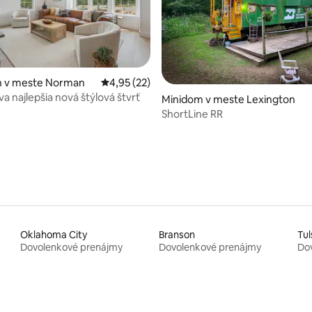
 v meste Norman
Priemerné ohodnotenie 4,95 z 5, počet hod
4,95 (22)
 najlepšia nová štýlová štvrť
nie 5 z 5, počet hodnotení: 30
Minidom v meste Lexington
ShortLine RR
Oklahoma City
Branson
Tul
Dovolenkové prenájmy
Dovolenkové prenájmy
Do