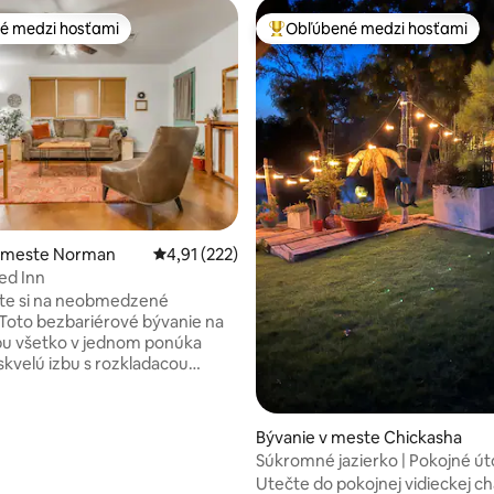
é medzi hosťami
Obľúbené medzi hosťami
é medzi hosťami
Najobľúbenejšie medzi hosťami
nie 5 z 5, počet hodnotení: 21
v meste Norman
Priemerné ohodnotenie 4,91 z 5, počet hodn
4,91 (222)
ed Inn
te si na neobmedzené
 Toto bezbariérové bývanie na
pu všetko v jednom ponúka
skvelú izbu s rozkladacou
 s manželskou posteľou a
 plne vybavenou kuchyňou. K
i sú dve bezbariérové kúpeľne,
Bývanie v meste Chickasha
tranné spálne, jedna s
Súkromné jazierko | Pokojné úto
u posteľou veľkosti King a
Vhodné pre psov
Utečte do pokojnej vidieckej ch
anželskou posteľou. Na