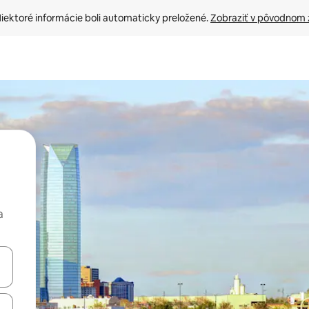
iektoré informácie boli automaticky preložené. 
Zobraziť v pôvodnom 
a
rechádzať pomocou klávesov so šípkami nahor a nadol alebo ich pres