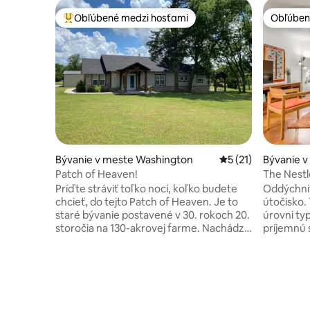
Obľúbené medzi hosťami
Obľúben
Najobľúbenejšie medzi hosťami
Obľúben
Bývanie v meste Washington
Priemerné ohodnote
5 (21)
Bývanie 
Patch of Heaven!
The Nestl
Príďte stráviť toľko nocí, koľko budete
Oddýchni
chcieť, do tejto Patch of Heaven. Je to
útočisko.
staré bývanie postavené v 30. rokoch 20.
úrovni ty
storočia na 130-akrovej farme. Nachádza
príjemnú 
sa na akroch, o ktoré sa delia krásne
pohovkou
voľne žijúce zvieratá. Usadlosť s plnou
otvorenou
klimatizáciou a kúrením má 3 útulné
dispozíci
spálne, do ktorých sa pohodlne ubytuje 7
dve pries
osôb. Pohovka sa vysúva na rozkladaciu
manželsko
pohovku veľkosti queen size. Plne
druhá s m