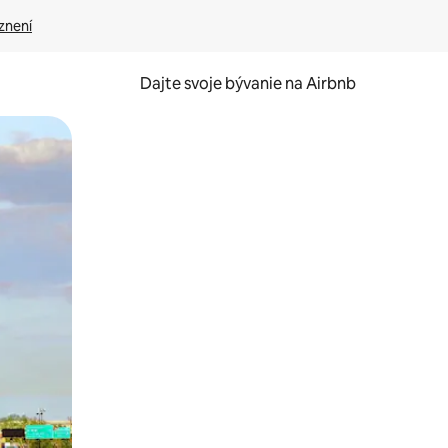
znení
Dajte svoje bývanie na Airbnb
kúmať pomocou dotykových gest či potiahnutia prstom.