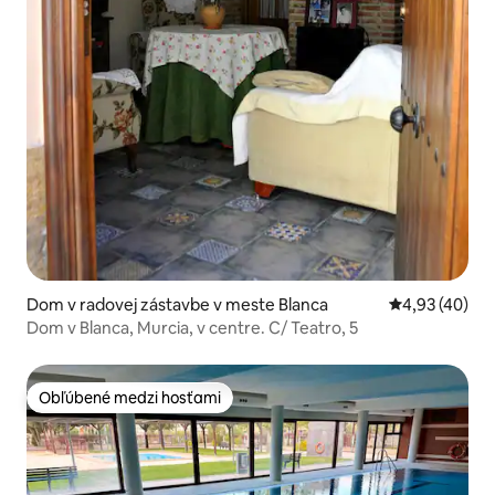
Dom v radovej zástavbe v meste Blanca
Priemerné oho
4,93 (40)
Dom v Blanca, Murcia, v centre. C/ Teatro, 5
Obľúbené medzi hosťami
Obľúbené medzi hosťami