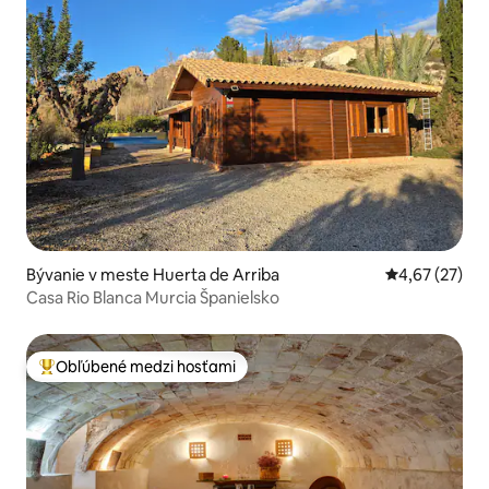
Bývanie v meste Huerta de Arriba
Priemerné oho
4,67 (27)
Casa Rio Blanca Murcia Španielsko
Obľúbené medzi hosťami
Najobľúbenejšie medzi hosťami