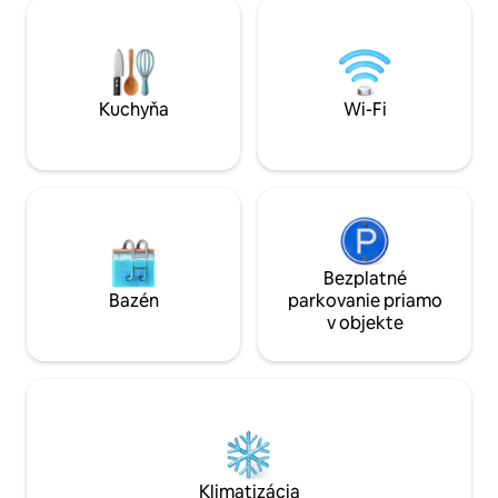
spálne. Ideálne miesto na odpočinok a
chôdze. Niekoľko obľúbených golfových
vychutnávanie si o
ihrísk do 5 minút. Pláže La Zenia a Playa
a jej krásneho údol
Flamenca sú vzdialené asi 5 km. La Zenia
nespočetnými akti
Boulevard 4,5 km.
v tejto oblasti zažiť
Kuchyňa
Wi-Fi
Bezplatné
Bazén
parkovanie priamo
v objekte
Klimatizácia