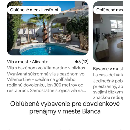
Obľúbené medzi hosťami
Obľúbené medzi 
Obľúbené medzi hosťami
Obľúbené medzi 
Vila v meste Alicante
Priemerné ohodnotenie 5 z 
5 (12)
Vila s bazénom vo Villamartíne v blízkosti
Bývanie v meste B
golfových ihrísk a La Zenie
Vysnívaná súkromná vila s bazénom vo
La casa del Valle
Villamartíne – ideálna na golf alebo
Jedinečný pobyt v 
rodinnú dovolenku, len 300 metrov od
priestranný, aby st
reštaurácií. Samostatne stojaca vila na
svojimi blízkymi. 
pokojnej ulici. Vďaka 4 spálňam a 2
značkou reds @ la
kúpeľniam je dom ideálny pre páry,
Obľúbené vybavenie pre dovolenkové
Nachádzame sa v s
rodiny alebo golfové výlety s priateľmi.
vedľa hlavnej ulic
prenájmy v meste Blanca
Užívajte si vlastný bazén a sviežu
námestia. Pozostáv
záhradu – pričom máte reštaurácie, bary
kompletných kúpe
a nákupné centrum Centro Comercial
výhľad a slnečné 
La Fuente vzdialené len 4 minúty