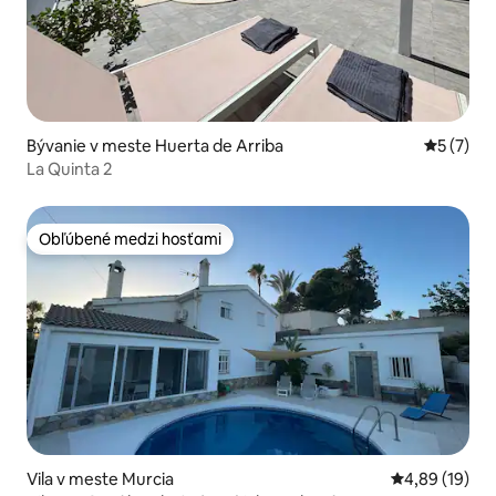
Bývanie v meste Huerta de Arriba
Priemerné
5 (7)
La Quinta 2
Obľúbené medzi hosťami
Obľúbené medzi hosťami
Vila v meste Murcia
Priemerné oho
4,89 (19)