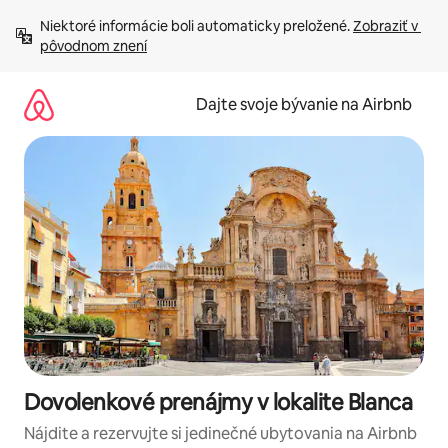
Preskočiť
Niektoré informácie boli automaticky preložené. 
Zobraziť v 
na
pôvodnom znení
obsah.
Dajte svoje bývanie na Airbnb
Dovolenkové prenájmy v lokalite Blanca
Nájdite a rezervujte si jedinečné ubytovania na Airbnb