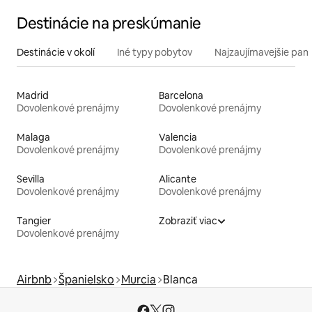
Destinácie na preskúmanie
Destinácie v okolí
Iné typy pobytov
Najzaujímavejšie pami
Madrid
Barcelona
Dovolenkové prenájmy
Dovolenkové prenájmy
Malaga
Valencia
Dovolenkové prenájmy
Dovolenkové prenájmy
Sevilla
Alicante
Dovolenkové prenájmy
Dovolenkové prenájmy
Tangier
Zobraziť viac
Dovolenkové prenájmy
Airbnb
Španielsko
Murcia
Blanca