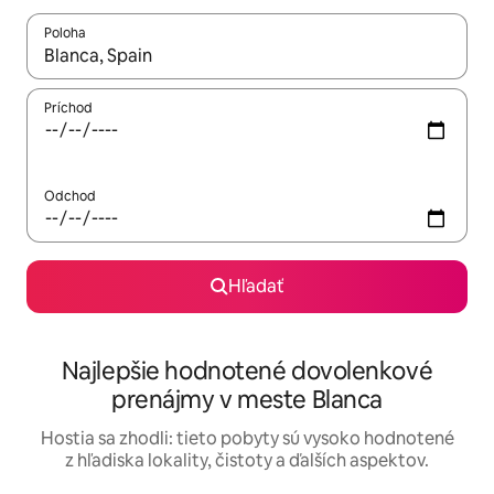
Poloha
Keď budú výsledky k dispozícii, môžete si ich prechádzať pom
Príchod
Odchod
Hľadať
Najlepšie hodnotené dovolenkové
prenájmy v meste Blanca
Hostia sa zhodli: tieto pobyty sú vysoko hodnotené
z hľadiska lokality, čistoty a ďalších aspektov.