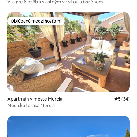
Vila pre 6 osôb s vlastným vírivkou a bazénom
Obľúbené medzi hosťami
Obľúbené medzi hosťami
Apartmán v meste Murcia
Priemerné 
5 (34)
Mestská terasa Murcia