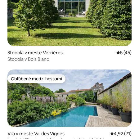
Stodola v meste Verrières
Priemerné 
5 (45)
Stodola v Bois Blanc
Obľúbené medzi hosťami
Obľúbené medzi hosťami
Vila v meste Val des Vignes
Priemerné oh
4,92 (71)