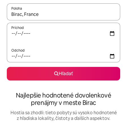
Poloha
Keď budú výsledky k dispozícii, môžete si ich prechádzať pom
Príchod
Odchod
Hľadať
Najlepšie hodnotené dovolenkové
prenájmy v meste Birac
Hostia sa zhodli: tieto pobyty sú vysoko hodnotené
z hľadiska lokality, čistoty a ďalších aspektov.