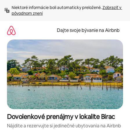
Preskočiť
Niektoré informácie boli automaticky preložené. 
Zobraziť v 
na
pôvodnom znení
obsah.
Dajte svoje bývanie na Airbnb
Dovolenkové prenájmy v lokalite Birac
Nájdite a rezervujte si jedinečné ubytovania na Airbnb