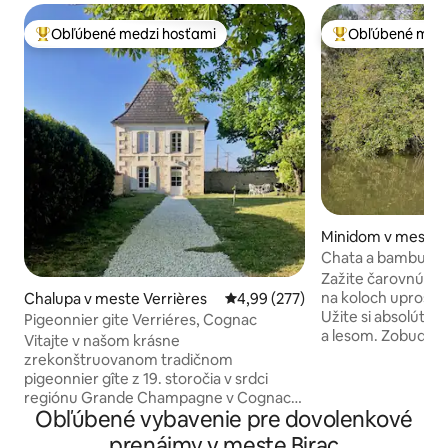
Obľúbené medzi hosťami
Obľúbené medz
Najobľúbenejšie medzi hosťami
Najobľúbenejšie 
Minidom v meste 
Chata a bambus: lo
dreva
Zažite čarovnú do
na koloch uprostr
Chalupa v meste Verrières
Priemerné ohodnotenie 4,99 z 5
4,99 (277)
Užite si absolútn
Pigeonnier gite Verriéres, Cognac
a lesom. Zobuďte 
Vitajte v našom krásne
vodu, utečte na loď
zrekonštruovanom tradičnom
kachli na drevo. 
pigeonnier gîte z 19. storočia v srdci
medziposchodie s
regiónu Grande Champagne v Cognacu.
terasa. Zoznámte 
Obľúbené vybavenie pre dovolenkové
Starostlivo zrekonštruované tak, aby
Maxou a Bobom a 
ponúka priestranné otvorené
prenájmy v meste Birac