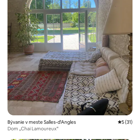
Bývanie v meste Salles-d'Angles
Priemerné
5 (31)
Dom „Chai Lamoureux“