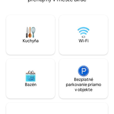
divokú prírodu. Z
usporiadanie s klimatizáciou a horákom
so súkromnou spr
na pelety, vhodné na všetky ročné
m. Posteľná bieliz
obdobia. Navrhnuté pre vaše maximálne
privítanie sú zahr
pohodlie, každý detail bol vytvorený tak,
minút od Angoul
aby zabezpečil nezabudnuteľný pobyt,
od moderného vybavenia až po tie
očarujúce rustikálne prvky. Ideálne na
špeciálne oslavy alebo omladzujúci výlet.
Dokonalý odpočinok pre rok 2026.
Kuchyňa
Wi-Fi
Bezplatné
Bazén
parkovanie priamo
v objekte