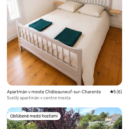
Apartmán v meste Châteauneuf-sur-Charente
Priemerné
5 (6)
Svetlý apartmán v centre mesta
Obľúbené medzi hosťami
Obľúbené medzi hosťami