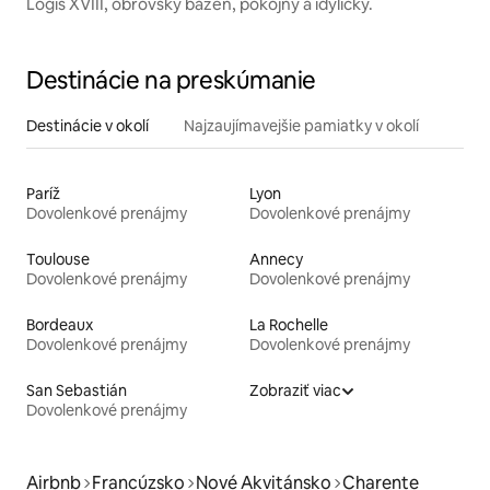
Logis XVIII, obrovský bazén, pokojný a idylický.
Destinácie na preskúmanie
Destinácie v okolí
Najzaujímavejšie pamiatky v okolí
Paríž
Lyon
Dovolenkové prenájmy
Dovolenkové prenájmy
Toulouse
Annecy
Dovolenkové prenájmy
Dovolenkové prenájmy
Bordeaux
La Rochelle
Dovolenkové prenájmy
Dovolenkové prenájmy
San Sebastián
Zobraziť viac
Dovolenkové prenájmy
Airbnb
Francúzsko
Nové Akvitánsko
Charente