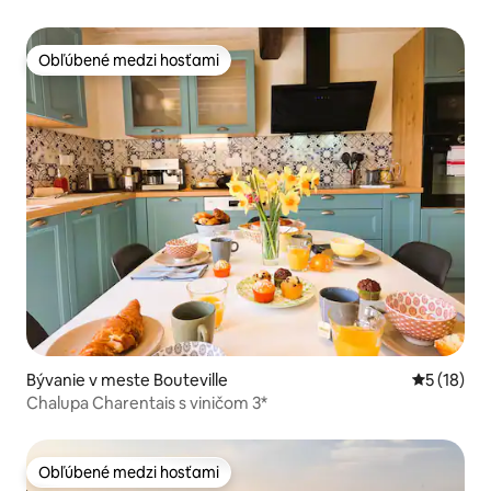
Obľúbené medzi hosťami
Obľúbené medzi hosťami
Bývanie v meste Bouteville
Priemerné 
5 (18)
Chalupa Charentais s viničom 3*
Obľúbené medzi hosťami
Obľúbené medzi hosťami