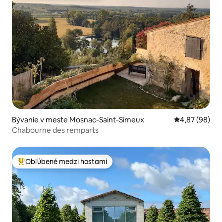
Bývanie v meste Mosnac-Saint-Simeux
Priemerné oho
4,87 (98)
Chabourne des remparts
Obľúbené medzi hosťami
Najobľúbenejšie medzi hosťami