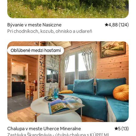
Bývanie v meste Nasiczne
Priemerné ohod
4,88 (124)
Pri chodníkoch, kozub, ohnisko a udiareň
Obľúbené medzi hosťami
Obľúbené medzi hosťami
Chalupa v meste Uherce Mineralne
Priemerné
5 (13)
Zastávka Škandinávia - útulná chalupa s KÚPEĽMI