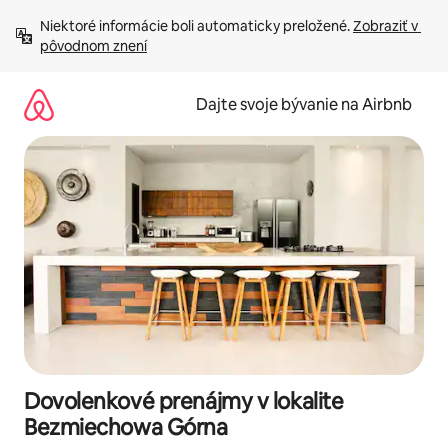
Preskočiť
Niektoré informácie boli automaticky preložené. 
Zobraziť v 
na
pôvodnom znení
obsah.
Dajte svoje bývanie na Airbnb
Dovolenkové prenájmy v lokalite
Bezmiechowa Górna