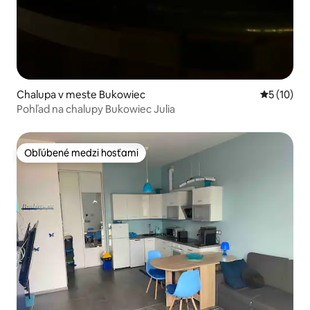
Chalupa v meste Bukowiec
Priemerné 
5 (10)
Pohľad na chalupy Bukowiec Julia
Obľúbené medzi hosťami
Obľúbené medzi hosťami