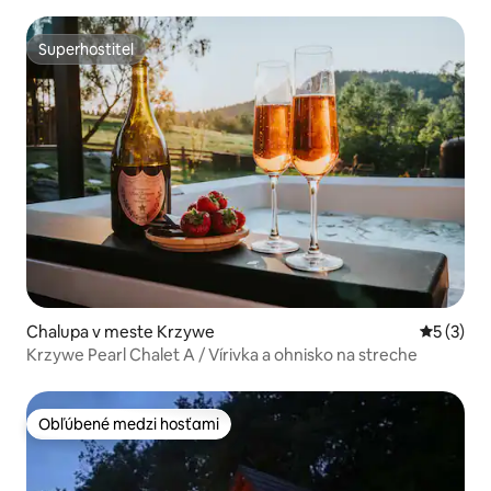
Superhostiteľ
Superhostiteľ
Chalupa v meste Krzywe
Priemerné
5 (3)
Krzywe Pearl Chalet A / Vírivka a ohnisko na streche
Obľúbené medzi hosťami
Obľúbené medzi hosťami