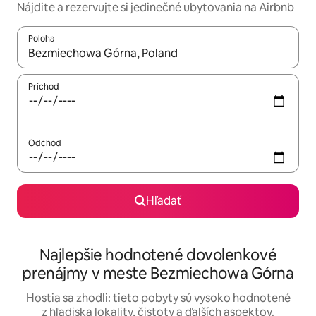
Nájdite a rezervujte si jedinečné ubytovania na Airbnb
Poloha
Keď budú výsledky k dispozícii, môžete si ich prechádzať pom
Príchod
Odchod
Hľadať
Najlepšie hodnotené dovolenkové
prenájmy v meste Bezmiechowa Górna
Hostia sa zhodli: tieto pobyty sú vysoko hodnotené
z hľadiska lokality, čistoty a ďalších aspektov.