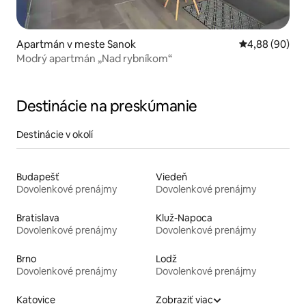
Apartmán v meste Sanok
Priemerné oho
4,88 (90)
Modrý apartmán „Nad rybníkom“
Destinácie na preskúmanie
Destinácie v okolí
Budapešť
Viedeň
Dovolenkové prenájmy
Dovolenkové prenájmy
Bratislava
Kluž-Napoca
Dovolenkové prenájmy
Dovolenkové prenájmy
Brno
Lodž
Dovolenkové prenájmy
Dovolenkové prenájmy
Katovice
Zobraziť viac