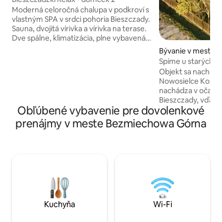
Moderná celoročná chalupa v podkroví s
vlastným SPA v srdci pohoria Bieszczady.
Sauna, dvojitá vírivka a vírivka na terase.
Dve spálne, klimatizácia, plne vybavená
kuchyňa, obývacia izba s pohovkou a
Bývanie v meste N
televízorom, kúpeľňa s práčkou. Vonku
ckie
Spíme u starých r
je miesto na táborák, terasa a ležadlá.
Objekt sa nachádz
Vrátane posteľnej bielizne, uterákov,
Nowosielce Kozicki
županov a kávových kapsúl. Parkovanie
nachádza v očaru
a nezabudnuteľná atmosféra v balíku!
Bieszczady, vďaka
Urobte si pohodlie a oddýchnite si. Ak
Obľúbené vybavenie pre dovolenkové
miestom na oddyc
používate vaňu, účtuje sa dodatočný
mesta. Štvrť ponúk
prenájmy v meste Bezmiechowa Górna
poplatok 150 PLN/pobyt.
pre prírodu, aktív
Priestory ideálne 
pokojný oddych, pi
Zároveň je to skve
chodníky, jazero a
pochopené hľadani
a menej divokých 
Bieszczady.
Kuchyňa
Wi-Fi