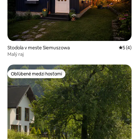
Stodola v meste Siemuszowa
Priemerné
5 (4)
Malý raj
Obľúbené medzi hosťami
Obľúbené medzi hosťami