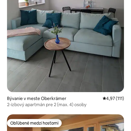
Bývanie v meste Oberkrämer
Priemerné oho
4,97 (111)
2-izbový apartmán pre 2 (max. 4) osoby
Obľúbené medzi hosťami
Obľúbené medzi hosťami