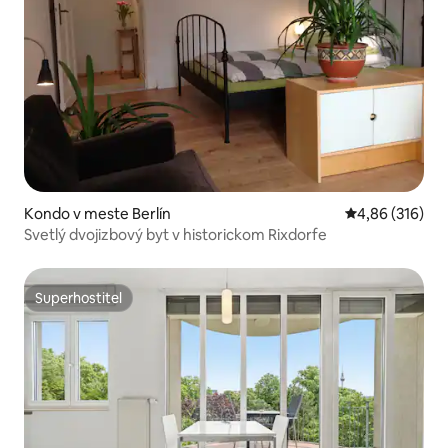
Kondo v meste Berlín
Priemerné ohod
4,86 (316)
Svetlý dvojizbový byt v historickom Rixdorfe
Superhostiteľ
Superhostiteľ