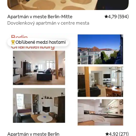
Apartmán v meste Berlin-Mitte
Priemerné ohod
4,79 (594)
Dovolenkový apartmán v centre mesta
Obľúbené medzi hosťami
Najobľúbenejšie medzi hosťami
Apartmán v meste Berlín
Priemerné ohod
4,92 (271)