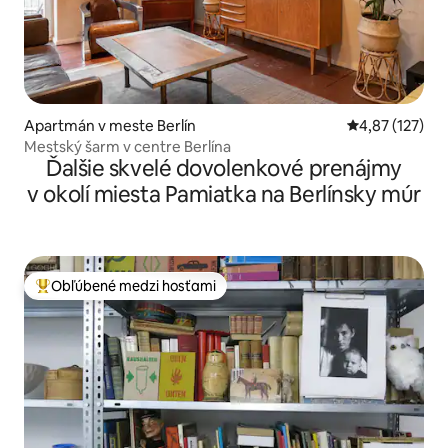
Apartmán v meste Berlín
Priemerné ohod
4,87 (127)
Mestský šarm v centre Berlína
Ďalšie skvelé dovolenkové prenájmy
v okolí miesta Pamiatka na Berlínsky múr
Obľúbené medzi hosťami
Najobľúbenejšie medzi hosťami