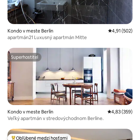
Kondo v meste Berlín
Priemerné ohod
4,91 (502)
apartmán21 Luxusný apartmán Mitte
Superhostiteľ
Superhostiteľ
Kondo v meste Berlín
Priemerné ohod
4,83 (359)
Veľký apartmán v stredovýchodnom Berlíne.
Obľúbené medzi hosťami