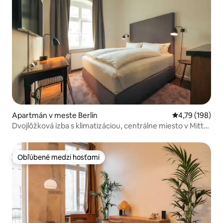
Apartmán v meste Berlín
Priemerné ohod
4,79 (198)
Dvojlôžková izba s klimatizáciou, centrálne miesto v Mitte,
Berlín
Obľúbené medzi hosťami
Obľúbené medzi hosťami