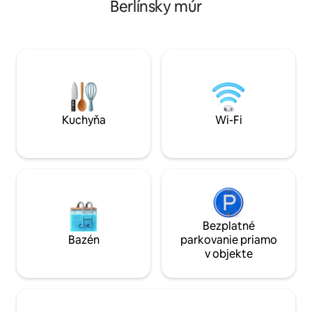
Berlínsky múr
m. Za zatemňovacími závesmi na vás
10 minút chôdze 
čaká 75 m² absolútneho súkromia s
Rosenthaler Platz.
ambientným osvetlením, chladivým
minút chôdze od b
tieňom a chladenými nápojmi, ktoré vám
Mauerparkt. Nede
ponúknu osviežujúci päťhviezdičkový
Hackescher Markt.
zážitok. Tento dizajnový kokon má tiež
minút chôdze od K
dažďovú sprchu, relaxačný salónik,
kultúrne centrum. 
kuchynský kút a luxusnú manželskú
25 minút chôdze od múzejného ost
posteľ veľkosti King. Čítajte ďalej:
30 minút chôdze o
Kuchyňa
Wi-Fi
Bezplatné
Bazén
parkovanie priamo
v objekte