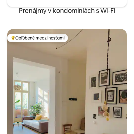
Prenájmy v kondomíniách s Wi-Fi
Obľúbené medzi hosťami
Najobľúbenejšie medzi hosťami