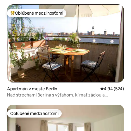
Obľúbené medzi hosťami
Najobľúbenejšie medzi hosťami
Apartmán v meste Berlín
Priemerné ohod
4,94 (524)
Nad strechami Berlína s výťahom, klimatizáciou a
Netflixom
Obľúbené medzi hosťami
Obľúbené medzi hosťami