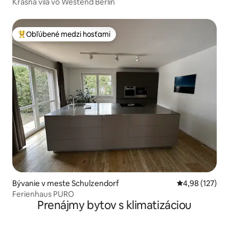
Krásna vila vo Westend Berlin
Obľúbené medzi hosťami
Najobľúbenejšie medzi hosťami
Bývanie v meste Schulzendorf
Priemerné ohod
4,98 (127)
Ferienhaus PURO
Prenájmy bytov s klimatizáciou