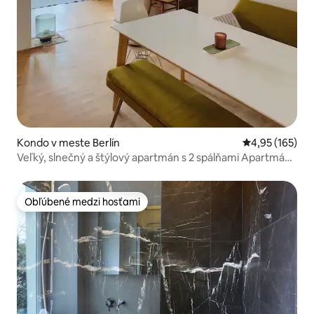
Kondo v meste Berlín
Priemerné ohod
4,95 (165)
Veľký, slnečný a štýlový apartmán s 2 spálňami Apartmán
v srdci Berlína
Obľúbené medzi hosťami
Obľúbené medzi hosťami