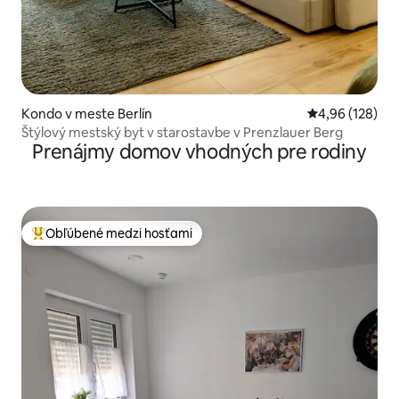
Kondo v meste Berlín
Priemerné ohod
4,96 (128)
Štýlový mestský byt v starostavbe v Prenzlauer Berg
Prenájmy domov vhodných pre rodiny
Obľúbené medzi hosťami
Najobľúbenejšie medzi hosťami