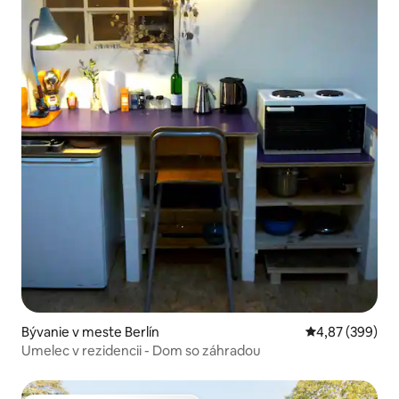
Bývanie v meste Berlín
Priemerné ohod
4,87 (399)
Umelec v rezidencii - Dom so záhradou