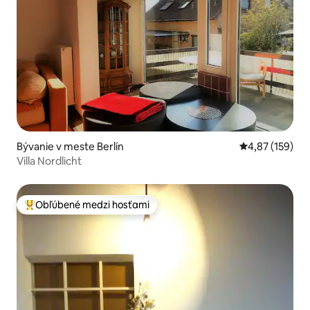
Bývanie v meste Berlín
Priemerné ohod
4,87 (159)
Villa Nordlicht
Obľúbené medzi hosťami
Najobľúbenejšie medzi hosťami