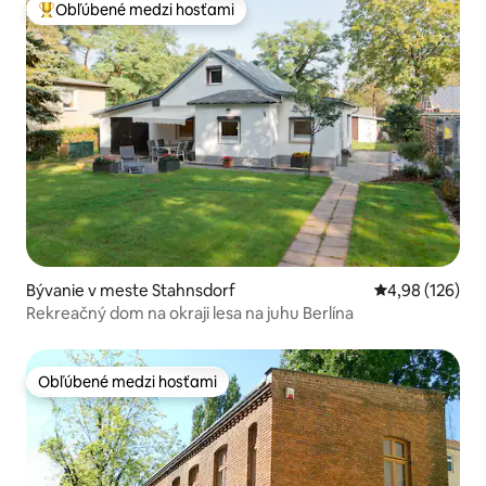
Obľúbené medzi hosťami
Najobľúbenejšie medzi hosťami
Bývanie v meste Stahnsdorf
Priemerné ohod
4,98 (126)
Rekreačný dom na okraji lesa na juhu Berlína
Obľúbené medzi hosťami
Obľúbené medzi hosťami