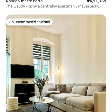
Kondo v meste Berlín
Priemerné ohod
4,91 (372)
The Gaudy – tichý a centrálny apartmán v Mauerparku
Obľúbené medzi hosťami
Obľúbené medzi hosťami