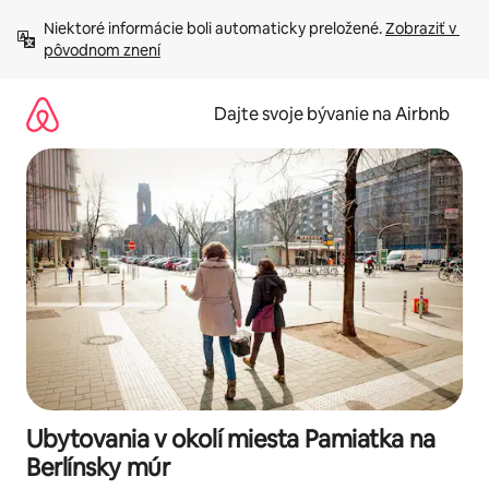
Preskočiť
Niektoré informácie boli automaticky preložené. 
Zobraziť v 
na
pôvodnom znení
obsah.
Dajte svoje bývanie na Airbnb
Ubytovania v okolí miesta Pamiatka na
Berlínsky múr