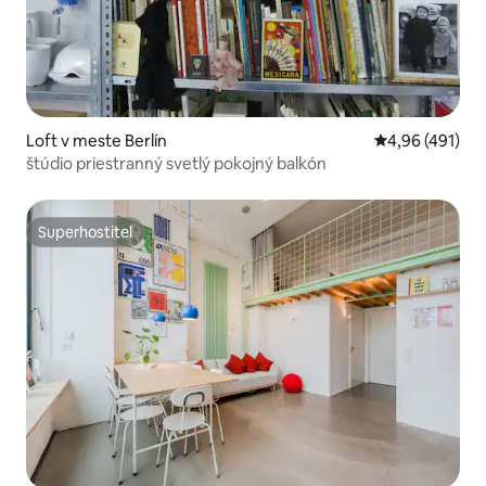
Loft v meste Berlín
Priemerné ohod
4,96 (491)
štúdio priestranný svetlý pokojný balkón
Superhostiteľ
Superhostiteľ