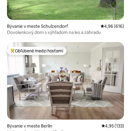
Bývanie v meste Schulzendorf
Priemerné ohod
4,96 (616)
Dovolenkový dom s výhľadom na les a záhradu
Obľúbené medzi hosťami
Najobľúbenejšie medzi hosťami
Bývanie v meste Berlín
Priemerné ohod
4,95 (133)