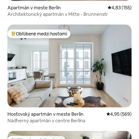
Apartmán v meste Berlín
Priemerné ohod
4,83 (155)
Architektonický apartmán v Mitte - Brunnenstr
Obľúbené medzi hosťami
Najobľúbenejšie medzi hosťami
Hosťovský apartmán v meste Berlín
Priemerné ohod
4,95 (569)
Nádherný apartmán v centre Berlína