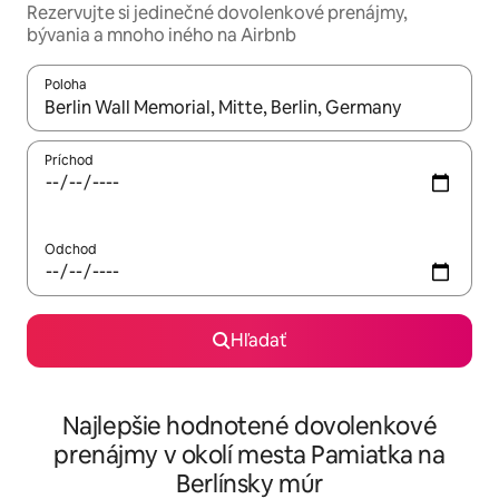
Rezervujte si jedinečné dovolenkové prenájmy,
bývania a mnoho iného na Airbnb
Poloha
Keď budú výsledky k dispozícii, môžete si ich prechádzať pom
Príchod
Odchod
Hľadať
Najlepšie hodnotené dovolenkové
prenájmy v okolí mesta Pamiatka na
Berlínsky múr