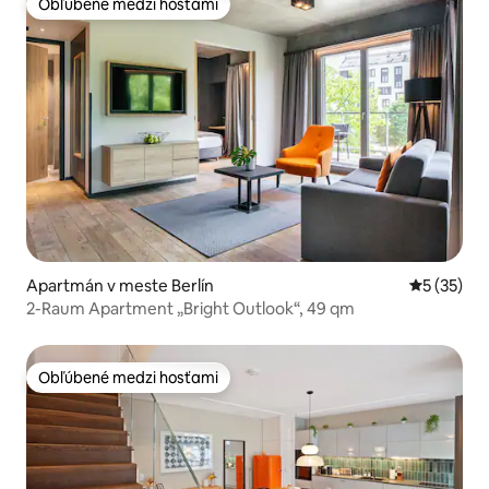
Obľúbené medzi hosťami
Obľúbené medzi hosťami
Apartmán v meste Berlín
Priemerné 
5 (35)
2-Raum Apartment „Bright Outlook“, 49 qm
Obľúbené medzi hosťami
Obľúbené medzi hosťami