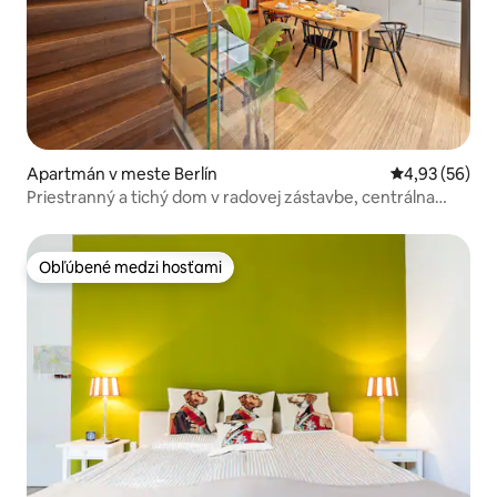
Apartmán v meste Berlín
Priemerné oho
4,93 (56)
Priestranný a tichý dom v radovej zástavbe, centrálna
poloha, 2 kúpeľne, posilňovňa
Obľúbené medzi hosťami
Obľúbené medzi hosťami