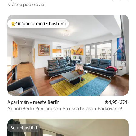
Krásne podkrovie
Obľúbené medzi hosťami
Najobľúbenejšie medzi hosťami
Apartmán v meste Berlín
Priemerné ohod
4,95 (374)
Airbnb Berlín Penthouse + Strešná terasa + Parkovanie!
Superhostiteľ
Superhostiteľ