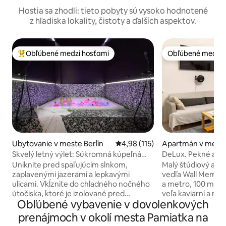
Hostia sa zhodli: tieto pobyty sú vysoko hodnotené
z hľadiska lokality, čistoty a ďalších aspektov.
Obľúbené medzi hosťami
Obľúbené medzi 
Najobľúbenejšie medzi hosťami
Obľúbené medzi 
Ubytovanie v meste Berlín
Priemerné ohodnotenie 4,98 z 5
4,98 (115)
Apartmán v meste
Skvelý letný výlet: Súkromná kúpeľná
DeLux. Pekné a útu
oáza v Kreuzbergu
Memorial
Uniknite pred spaľujúcim slnkom,
Malý štúdiový apar
zaplavenými jazerami a lepkavými
vedľa Wall Memoria
ulicami. Vkĺznite do chladného nočného
a metro, 100 m od 
útočiska, ktoré je izolované pred
veľa kaviarní a reštaurá
Obľúbené vybavenie v dovolenkových
horúcimi letnými horúčavami. Ponorte
apartmánu. U-Bahn
sa do sviežej, bublinkovej vody svojej
Alexanderplatz Ele
prenájmoch v okolí mesta Pamiatka na
súkromnej vírivky s rozmermi 1,80 x 1,80
zastávok na Hlavn