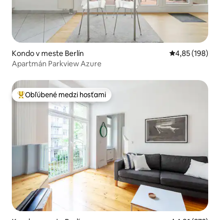
Kondo v meste Berlín
Priemerné ohod
4,85 (198)
Apartmán Parkview Azure
Obľúbené medzi hosťami
Najobľúbenejšie medzi hosťami