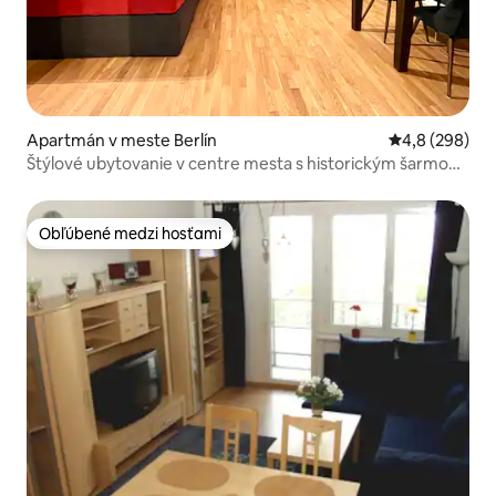
Apartmán v meste Berlín
Priemerné oho
4,8 (298)
Štýlové ubytovanie v centre mesta s historickým šarmom
a pohodlnou klimatizáciou
Obľúbené medzi hosťami
Obľúbené medzi hosťami