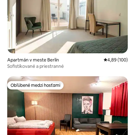
Apartmán v meste Berlín
Priemerné ohod
4,89 (100)
Sofistikované a priestranné
Obľúbené medzi hosťami
Obľúbené medzi hosťami