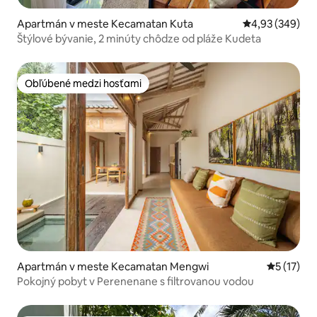
Apartmán v meste Kecamatan Kuta
Priemerné ohod
4,93 (349)
Štýlové bývanie, 2 minúty chôdze od pláže Kudeta
Obľúbené medzi hosťami
Obľúbené medzi hosťami
Apartmán v meste Kecamatan Mengwi
Priemerné
5 (17)
Pokojný pobyt v Perenenane s filtrovanou vodou