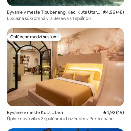
Bývanie v meste Tibubeneng, Kec. Kuta Utar
Priemerné oho
4,96 (48)
a, Kabupaten
Luxusná súkromná vila Berawa s 1 spálňou
Obľúbené medzi hosťami
Obľúbené medzi hosťami
Bývanie v meste Kuta Utara
Priemerné oho
4,92 (49)
Úplne nová vila s 3 spálňami a bazénom v Pererenane