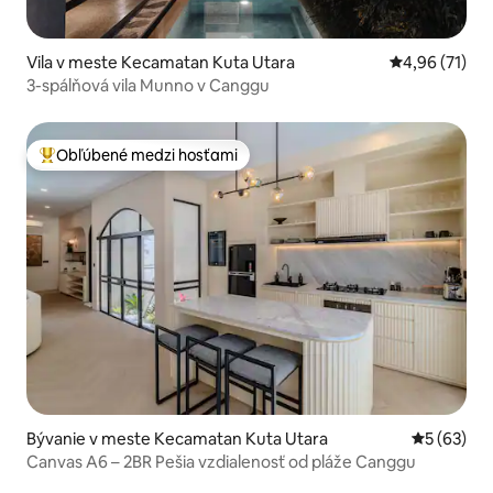
Vila v meste Kecamatan Kuta Utara
Priemerné oho
4,96 (71)
3-spálňová vila Munno v Canggu
Obľúbené medzi hosťami
Najobľúbenejšie medzi hosťami
Bývanie v meste Kecamatan Kuta Utara
Priemerné 
5 (63)
Canvas A6 – 2BR Pešia vzdialenosť od pláže Canggu