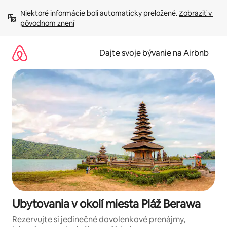
Preskočiť
Niektoré informácie boli automaticky preložené. 
Zobraziť v 
na
pôvodnom znení
obsah.
Dajte svoje bývanie na Airbnb
Ubytovania v okolí miesta Pláž Berawa
Rezervujte si jedinečné dovolenkové prenájmy,