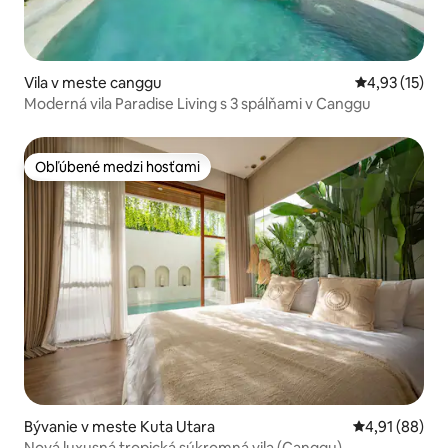
Vila v meste canggu
Priemerné oh
4,93 (15)
Moderná vila Paradise Living s 3 spálňami v Canggu
Obľúbené medzi hosťami
Obľúbené medzi hosťami
Bývanie v meste Kuta Utara
Priemerné oho
4,91 (88)
Nová luxusná tropická súkromná vila (Canggu)