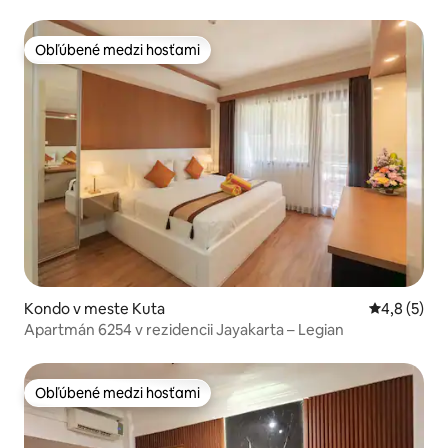
Obľúbené medzi hosťami
Obľúbené medzi hosťami
Kondo v meste Kuta
Priemerné 
4,8 (5)
Apartmán 6254 v rezidencii Jayakarta – Legian
Obľúbené medzi hosťami
Obľúbené medzi hosťami