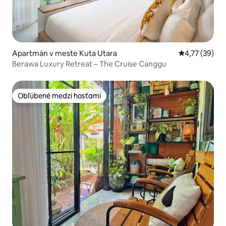
Apartmán v meste Kuta Utara
Priemerné oho
4,77 (39)
Berawa Luxury Retreat – The Cruise Canggu
Obľúbené medzi hosťami
Obľúbené medzi hosťami