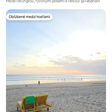
Medzi džungľou, ryžovými poliami a riekou! @Tabanan!
Obľúbené medzi hosťami
Obľúbené medzi hosťami