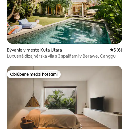
Bývanie v meste Kuta Utara
Priemerné
5 (6)
Luxusná dizajnérska vila s 3 spálňami v Berawe, Canggu
Obľúbené medzi hosťami
Obľúbené medzi hosťami