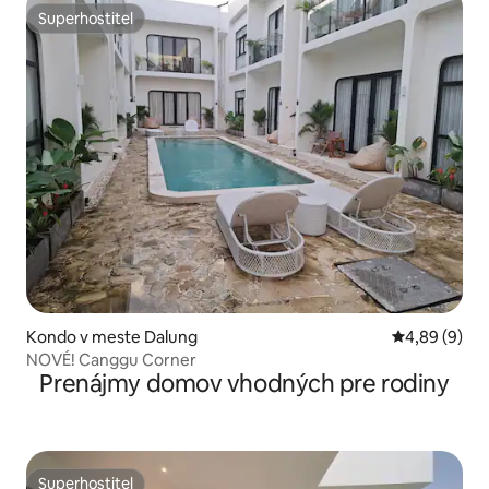
Superhostiteľ
Superhostiteľ
Kondo v meste Dalung
Priemerné oh
4,89 (9)
NOVÉ! Canggu Corner
Prenájmy domov vhodných pre rodiny
Superhostiteľ