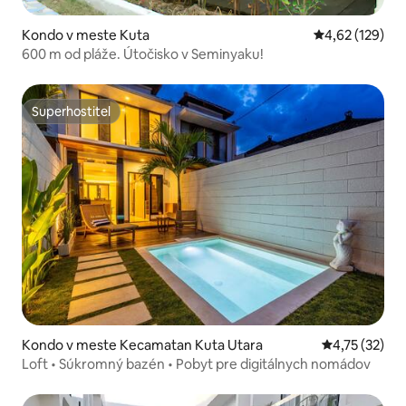
Kondo v meste Kuta
Priemerné ohod
4,62 (129)
600 m od pláže. Útočisko v Seminyaku!
Superhostiteľ
Superhostiteľ
Kondo v meste Kecamatan Kuta Utara
Priemerné oh
4,75 (32)
Loft • Súkromný bazén • Pobyt pre digitálnych nomádov