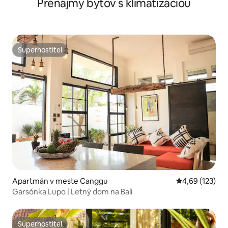
Prenájmy bytov s klimatizáciou
Superhostiteľ
Superhostiteľ
Apartmán v meste Canggu
Priemerné ohod
4,69 (123)
Garsónka Lupo | Letný dom na Bali
Superhostiteľ