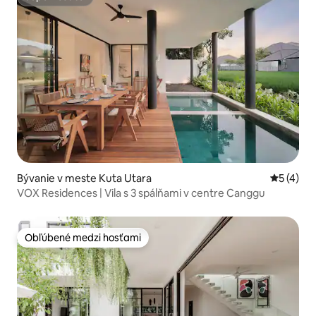
Superhostiteľ
Bývanie v meste Kuta Utara
Priemerné
5 (4)
VOX Residences | Vila s 3 spálňami v centre Canggu
Obľúbené medzi hosťami
Obľúbené medzi hosťami