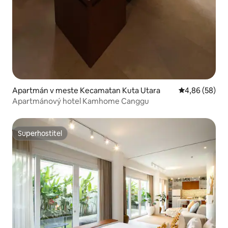
Apartmán v meste Kecamatan Kuta Utara
Priemerné oho
4,86 (58)
Apartmánový hotel Kamhome Canggu
Superhostiteľ
Superhostiteľ