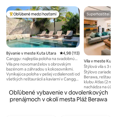
Obľúbené medzi hosťami
Superhostiteľ
Najobľúbenejšie medzi hosťami
Superhostiteľ
Bývanie v meste Kuta Utara
Priemerné ohodnotenie 4,98 z 5
4,98 (113)
Canggu: najlepšia poloha na svadobnú
Vila v meste Kuta 
cestu!
Vila pre novomanželov s obrovským
Štýlová vila s 3 sp
bazénom a záhradou s kokosovníkmi.
neďaleko pohoria A
Štýlovo zariadený 
Vynikajúca poloha v pešej vzdialenosti od
Berawa, reštaurác
všetkých reštaurácií a kaviarní v Canggu.
klubu Atlas (2 minú
Obrovský súkromný bazén a slnko celý
nachádza na úžasn
deň, ideálne na opaľovanie na terase.
Obľúbené vybavenie v dovolenkových
vzdialenosti od na
Dve spálne majú manželské postele,
klubov a dobrých r
prenájmoch v okolí mesta Pláž Berawa
klimatizáciu a 55-palcové televízory +
večery môžete po
kúpeľne. Obývacia časť s klimatizáciou,
atlasových poduja
plne vybavenou kuchyňou, jedálenským
nachádzate uprost
kútom a reproduktorom Bluetooth.
práve najtichšie mi