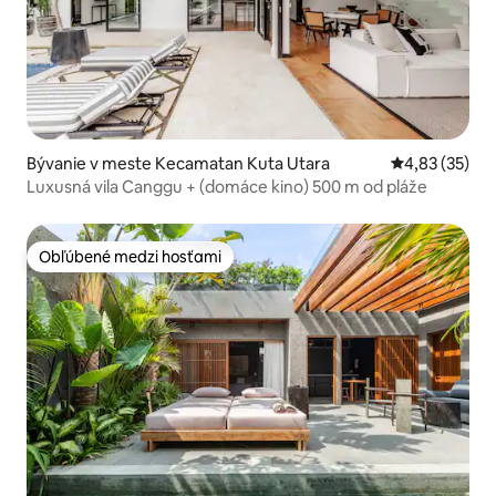
Bývanie v meste Kecamatan Kuta Utara
Priemerné oho
4,83 (35)
Luxusná vila Canggu + (domáce kino) 500 m od pláže
Obľúbené medzi hosťami
Obľúbené medzi hosťami