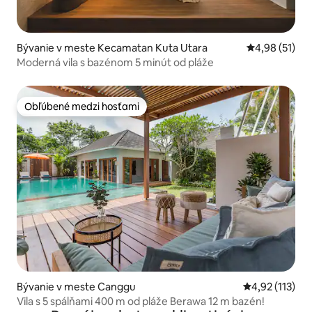
Bývanie v meste Kecamatan Kuta Utara
Priemerné oho
4,98 (51)
Moderná vila s bazénom 5 minút od pláže
Obľúbené medzi hosťami
Obľúbené medzi hosťami
Bývanie v meste Canggu
Priemerné oho
4,92 (113)
Vila s 5 spálňami 400 m od pláže Berawa 12 m bazén!