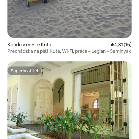
Kondo v meste Kuta
Priemerné oh
4,81 (16)
Prechádzka na pláž Kuta, Wi-Fi, práca – Legian – Seminyak
Superhostiteľ
Superhostiteľ