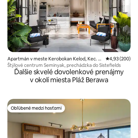
Apartmán v meste Kerobokan Kelod, Kec. K
Priemerné ohod
4,93 (200)
uta Utara, Kabupaten Badung
Štýlové centrum Seminyak, prechádzka do Sistefields
Ďalšie skvelé dovolenkové prenájmy
v okolí miesta Pláž Berawa
Obľúbené medzi hosťami
Obľúbené medzi hosťami