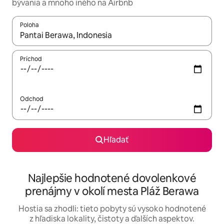
bývania a mnoho iného na Airbnb
Poloha
Keď budú výsledky k dispozícii, môžete si ich prechádzať pom
Príchod
Odchod
Hľadať
Najlepšie hodnotené dovolenkové
prenájmy v okolí mesta Pláž Berawa
Hostia sa zhodli: tieto pobyty sú vysoko hodnotené
z hľadiska lokality, čistoty a ďalších aspektov.