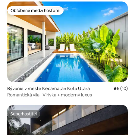
Obľúbené medzi hosťami
Obľúbené medzi hosťami
Bývanie v meste Kecamatan Kuta Utara
Priemerné 
5 (10)
Romantická vila | Vírivka + moderný luxus
Superhostiteľ
Superhostiteľ