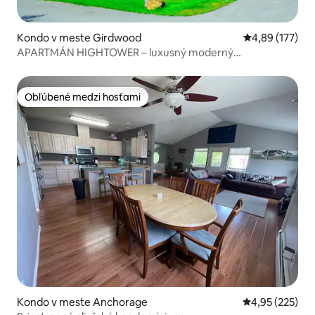
Kondo v meste Girdwood
Priemerné ohod
4,89 (177)
APARTMÁN HIGHTOWER – luxusný moderný
kondomínium!
Obľúbené medzi hosťami
Obľúbené medzi hosťami
Kondo v meste Anchorage
Priemerné ohod
4,95 (225)