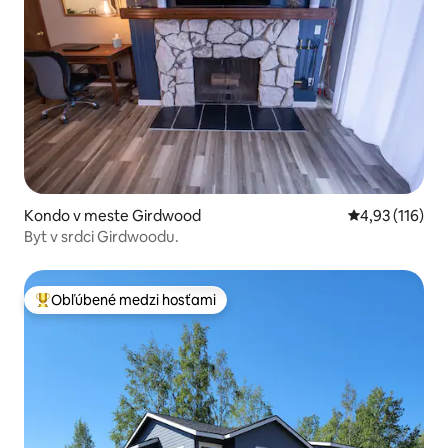
Kondo v meste Girdwood
Priemerné oho
4,93 (116)
Byt v srdci Girdwoodu.
Obľúbené medzi hosťami
Najobľúbenejšie medzi hosťami