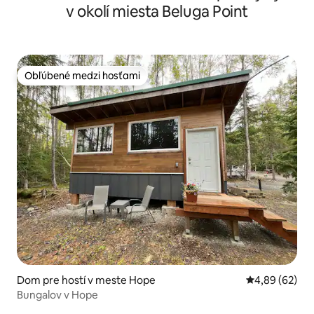
v okolí miesta Beluga Point
Obľúbené medzi hosťami
Obľúbené medzi hosťami
Dom pre hostí v meste Hope
Priemerné oho
4,89 (62)
Bungalov v Hope