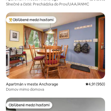
Slnečné a čisté: Prechádzka do Prov/UAA/ANMC
Obľúbené medzi hosťami
Najobľúbenejšie medzi hosťami
Apartmán v meste Anchorage
Priemerné ohod
4,91 (950)
Domov mimo domova
Obľúbené medzi hosťami
Obľúbené medzi hosťami