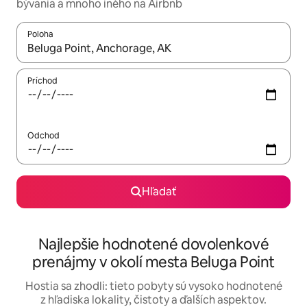
bývania a mnoho iného na Airbnb
Poloha
Keď budú výsledky k dispozícii, môžete si ich prechádzať pom
Príchod
Odchod
Hľadať
Najlepšie hodnotené dovolenkové
prenájmy v okolí mesta Beluga Point
Hostia sa zhodli: tieto pobyty sú vysoko hodnotené
z hľadiska lokality, čistoty a ďalších aspektov.