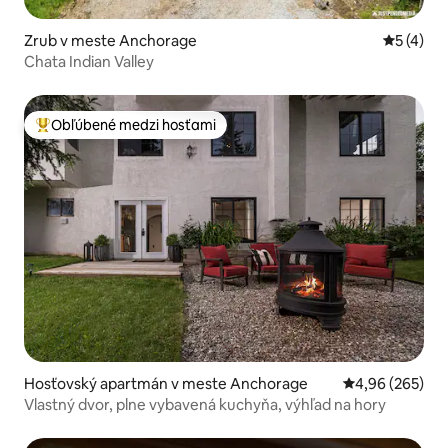
Zrub v meste Anchorage
Priemerné
5 (4)
Chata Indian Valley
Obľúbené medzi hosťami
Najobľúbenejšie medzi hosťami
Hosťovský apartmán v meste Anchorage
Priemerné ohod
4,96 (265)
Vlastný dvor, plne vybavená kuchyňa, výhľad na hory