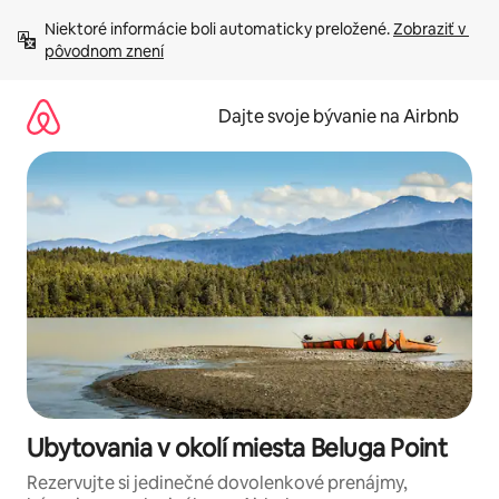
Preskočiť
Niektoré informácie boli automaticky preložené. 
Zobraziť v 
na
pôvodnom znení
obsah.
Dajte svoje bývanie na Airbnb
Ubytovania v okolí miesta Beluga Point
Rezervujte si jedinečné dovolenkové prenájmy,