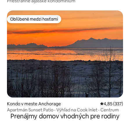
Priestranné aljašské kondomínium
Obľúbené medzi hosťami
Obľúbené medzi hosťami
Kondo v meste Anchorage
Priemerné ohod
4,85 (337)
Apartmán Sunset Patio · Výhľad na Cook Inlet · Centrum
Prenájmy domov vhodných pre rodiny