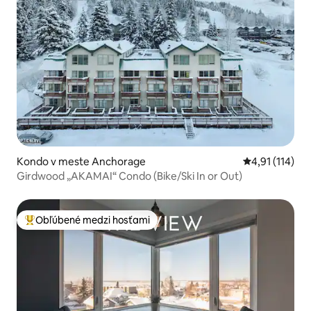
Kondo v meste Anchorage
Priemerné oho
4,91 (114)
Girdwood „AKAMAI“ Condo (Bike/Ski In or Out)
Obľúbené medzi hosťami
Najobľúbenejšie medzi hosťami