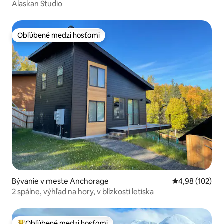
Alaskan Studio
Obľúbené medzi hosťami
Obľúbené medzi hosťami
Bývanie v meste Anchorage
Priemerné ohod
4,98 (102)
2 spálne, výhľad na hory, v blízkosti letiska
Obľúbené medzi hosťami