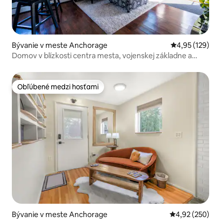
Bývanie v meste Anchorage
Priemerné ohod
4,95 (129)
Domov v blízkosti centra mesta, vojenskej základne a
vlaku vlaku.
Obľúbené medzi hosťami
Obľúbené medzi hosťami
Bývanie v meste Anchorage
Priemerné ohod
4,92 (250)