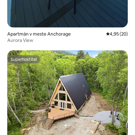
Apartmán v meste Anchorage
Priemerné oho
4,95 (20)
Aurora View
Superhostiteľ
Superhostiteľ