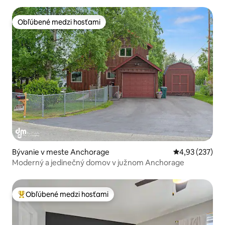
Obľúbené medzi hosťami
Obľúbené medzi hosťami
Bývanie v meste Anchorage
Priemerné ohod
4,93 (237)
Moderný a jedinečný domov v južnom Anchorage
Obľúbené medzi hosťami
Najobľúbenejšie medzi hosťami