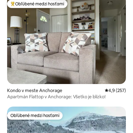
Obľúbené medzi hosťami
Najobľúbenejšie medzi hosťami
Kondo v meste Anchorage
Priemerné oho
4,9 (257)
Apartmán Flattop v Anchorage: Všetko je blízko!
Obľúbené medzi hosťami
Obľúbené medzi hosťami