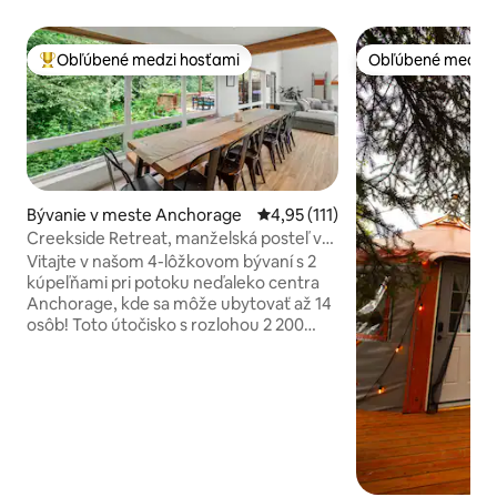
Obľúbené medzi hosťami
Obľúbené medzi 
Najobľúbenejšie medzi hosťami
Obľúbené medzi 
Bývanie v meste Anchorage
Priemerné ohodnotenie 4,95 z 5
4,95 (111)
Creekside Retreat, manželská posteľ v
blízkosti centra mesta a turistických
Vitajte v našom 4-lôžkovom bývaní s 2
chodníčkov
kúpeľňami pri potoku neďaleko centra
Anchorage, kde sa môže ubytovať až 14
osôb! Toto útočisko s rozlohou 2 200
štvorcových stôp je ideálne pre rodiny,
obchodných cestujúcich a fotografov a
ponúka hlavný apartmán s manželskou
posteľou King, plne vybavenú kuchyňu,
inteligentné televízory a
vysokorýchlostné Wi-Fi pripojenie. Užite
si stolovanie pri potoku, grilovanie,
chodníky a neďaleké parky a vybavenie