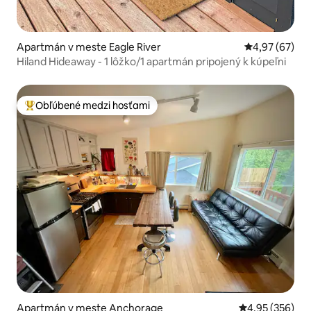
Apartmán v meste Eagle River
Priemerné oho
4,97 (67)
Hiland Hideaway - 1 lôžko/1 apartmán pripojený k kúpeľni
Obľúbené medzi hosťami
Najobľúbenejšie medzi hosťami
Apartmán v meste Anchorage
Priemerné ohod
4,95 (356)