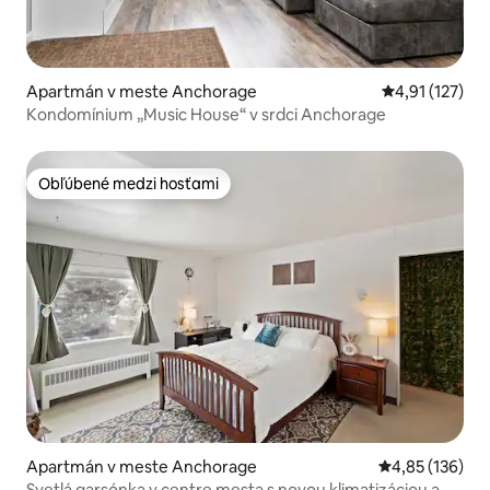
Apartmán v meste Anchorage
Priemerné oho
4,91 (127)
Kondomínium „Music House“ v srdci Anchorage
Obľúbené medzi hosťami
Obľúbené medzi hosťami
Apartmán v meste Anchorage
Priemerné ohod
4,85 (136)
Svetlá garsónka v centre mesta s novou klimatizáciou a