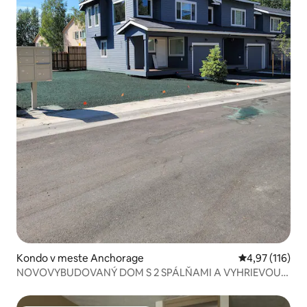
Kondo v meste Anchorage
Priemerné oho
4,97 (116)
NOVOVYBUDOVANÝ DOM S 2 SPÁLŇAMI A VYHRIEVOU
GARÁŽOU