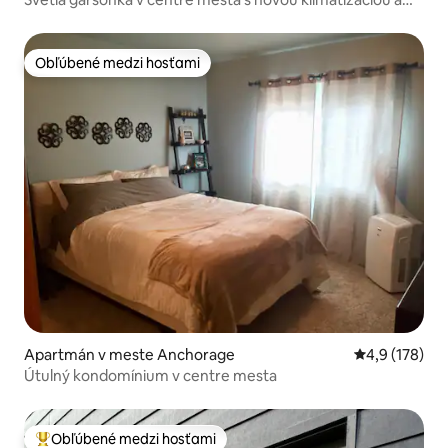
pracovným priestorom
Obľúbené medzi hosťami
Obľúbené medzi hosťami
Apartmán v meste Anchorage
Priemerné oho
4,9 (178)
Útulný kondomínium v centre mesta
Obľúbené medzi hosťami
Najobľúbenejšie medzi hosťami