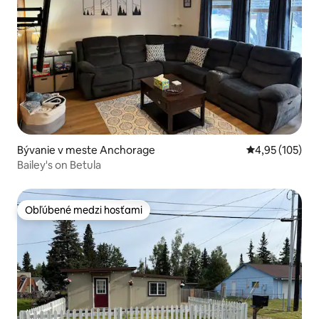
Bývanie v meste Anchorage
Priemerné ohod
4,95 (105)
Bailey's on Betula
Obľúbené medzi hosťami
Obľúbené medzi hosťami