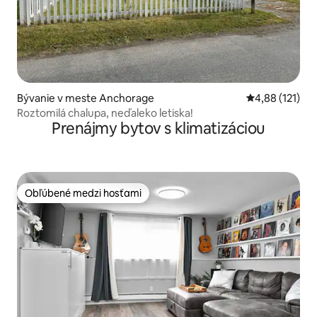
Bývanie v meste Anchorage
Priemerné oho
4,88 (121)
Roztomilá chalupa, neďaleko letiska!
Prenájmy bytov s klimatizáciou
Obľúbené medzi hosťami
Obľúbené medzi hosťami