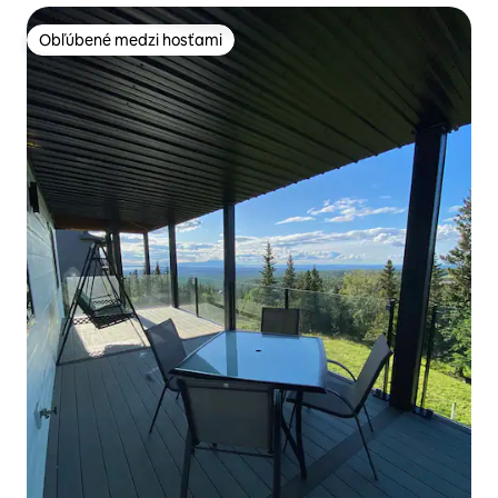
Obľúbené medzi hosťami
Obľúbené medzi hosťami