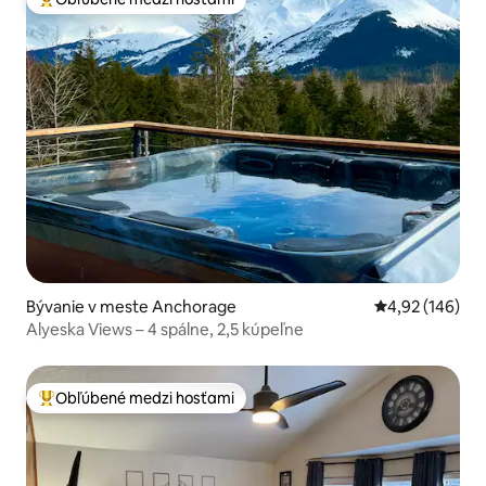
Najobľúbenejšie medzi hosťami
Bývanie v meste Anchorage
Priemerné ohod
4,92 (146)
Alyeska Views – 4 spálne, 2,5 kúpeľne
Obľúbené medzi hosťami
Najobľúbenejšie medzi hosťami