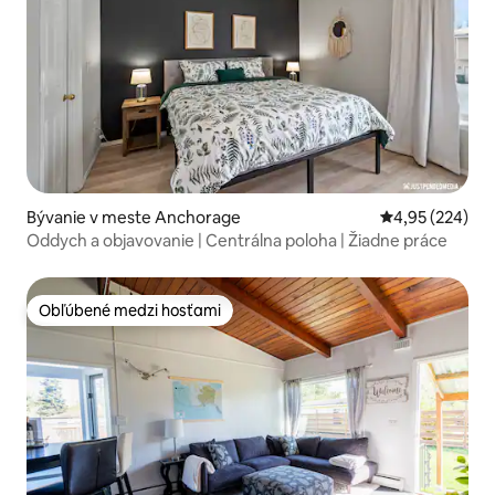
Bývanie v meste Anchorage
Priemerné ohod
4,95 (224)
Oddych a objavovanie | Centrálna poloha | Žiadne práce
Obľúbené medzi hosťami
Obľúbené medzi hosťami