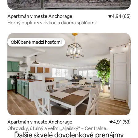
Apartmán v meste Anchorage
Priemerné oho
4,94 (65)
Horný duplex s vírivkou a dvoma spálňami!
Obľúbené medzi hosťami
Obľúbené medzi hosťami
Apartmán v meste Anchorage
Priemerné oh
4,91 (53)
Obrovský, útulný a veľmi „aljašský“ ~ Centrálne
Ďalšie skvelé dovolenkové prenájmy
umiestnený