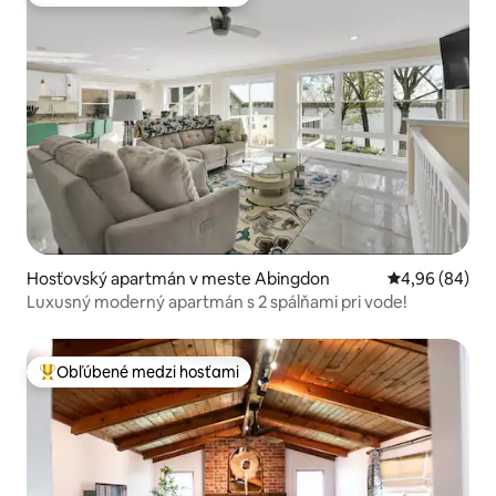
Najobľúbenejšie medzi hosťami
Hosťovský apartmán v meste Abingdon
Priemerné oho
4,96 (84)
Luxusný moderný apartmán s 2 spálňami pri vode!
Obľúbené medzi hosťami
Najobľúbenejšie medzi hosťami