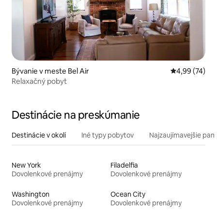
Bývanie v meste Bel Air
Priemerné oho
4,99 (74)
Relaxačný pobyt
Destinácie na preskúmanie
Destinácie v okolí
Iné typy pobytov
Najzaujímavejšie pami
New York
Filadelfia
Dovolenkové prenájmy
Dovolenkové prenájmy
Washington
Ocean City
Dovolenkové prenájmy
Dovolenkové prenájmy