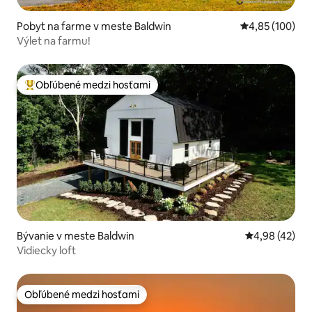
Pobyt na farme v meste Baldwin
Priemerné ohod
4,85 (100)
Výlet na farmu!
Obľúbené medzi hosťami
Najobľúbenejšie medzi hosťami
Bývanie v meste Baldwin
Priemerné oho
4,98 (42)
Vidiecky loft
Obľúbené medzi hosťami
Obľúbené medzi hosťami