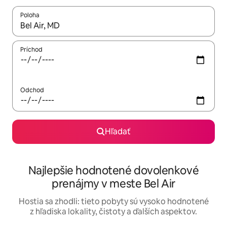
Poloha
Keď budú výsledky k dispozícii, môžete si ich prechádzať pom
Príchod
Odchod
Hľadať
Najlepšie hodnotené dovolenkové
prenájmy v meste Bel Air
Hostia sa zhodli: tieto pobyty sú vysoko hodnotené
z hľadiska lokality, čistoty a ďalších aspektov.