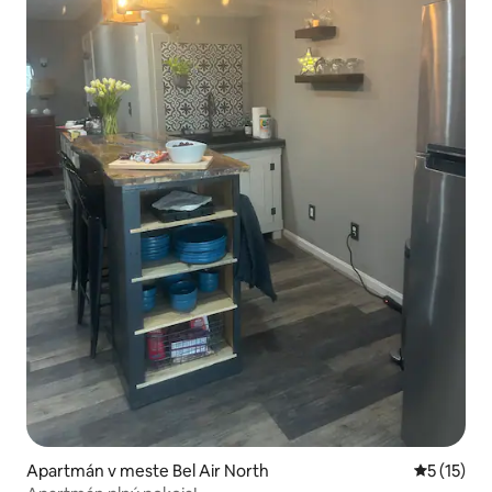
Apartmán v meste Bel Air North
Priemerné
5 (15)