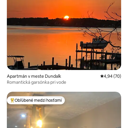
Apartmán v meste Dundalk
Priemerné oho
4,94 (70)
Romantická garsónka pri vode
Obľúbené medzi hosťami
Najobľúbenejšie medzi hosťami