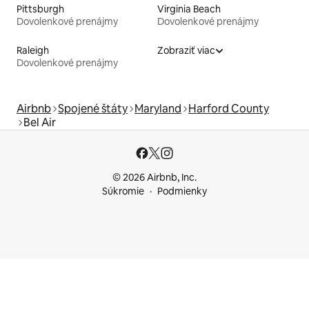
Pittsburgh
Virginia Beach
Dovolenkové prenájmy
Dovolenkové prenájmy
Raleigh
Zobraziť viac
Dovolenkové prenájmy
Airbnb
Spojené štáty
Maryland
Harford County
Bel Air
© 2026 Airbnb, Inc.
Súkromie
Podmienky