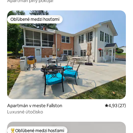
Apartmán plný pokoja!
Obľúbené medzi hosťami
Obľúbené medzi hosťami
Apartmán v meste Fallston
Priemerné oho
4,93 (27)
Luxusné útočisko
Obľúbené medzi hosťami