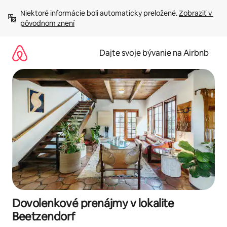
Preskočiť
Niektoré informácie boli automaticky preložené. 
Zobraziť v 
na
pôvodnom znení
obsah.
Dajte svoje bývanie na Airbnb
Dovolenkové prenájmy v lokalite
Beetzendorf