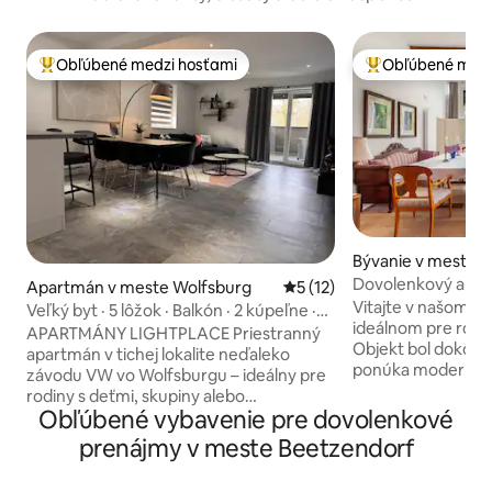
Obľúbené medzi hosťami
Obľúbené medz
Najobľúbenejšie medzi hosťami
Najobľúbenejšie 
Bývanie v meste 
z
Dovolenkový apa
Apartmán v meste Wolfsburg
Priemerné ohodnotenie 5 z 
5 (12)
Vitajte v našom š
Veľký byt · 5 lôžok · Balkón · 2 kúpeľne ·
ideálnom pre rodin
Parkovisko
APARTMÁNY LIGHTPLACE Priestranný
Objekt bol dokonč
apartmán v tichej lokalite neďaleko
ponúka moderné p
závodu VW vo Wolfsburgu – ideálny pre
cca 170 m². Môžet
rodiny s deťmi, skupiny alebo
priestranný otvor
Obľúbené vybavenie pre dovolenkové
obchodných cestujúcich. Veľký balkón,
jedálenský priest
dostatok priestoru a moderný komfort
prenájmy v meste Beetzendorf
kuchyňou, štyri s
zabezpečujú pokojný pobyt.
kúpeľne a rozklad
Bezkontaktné ubytovanie 24 hodín