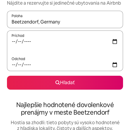
Nájdite a rezervujte si jedinečné ubytovania na Airbnb
Poloha
Keď budú výsledky k dispozícii, môžete si ich prechádzať pom
Príchod
Odchod
Hľadať
Najlepšie hodnotené dovolenkové
prenájmy v meste Beetzendorf
Hostia sa zhodli: tieto pobyty sú vysoko hodnotené
z hľadiska lokality, čistoty a ďalších aspektov.