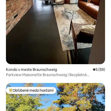
Kondo v meste Braunschweig
Priemerné 
5 (59)
Parkview Maisonette Braunschweig | Bezplatné
parkovanie
Obľúbené medzi hosťami
Najobľúbenejšie medzi hosťami