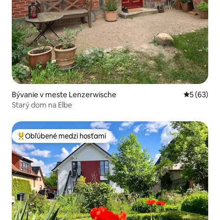
Bývanie v meste Lenzerwische
Priemerné 
5 (63)
Starý dom na Elbe
Obľúbené medzi hosťami
Najobľúbenejšie medzi hosťami