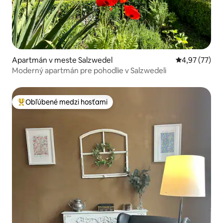
Apartmán v meste Salzwedel
Priemerné oho
4,97 (77)
Moderný apartmán pre pohodlie v Salzwedeli
Obľúbené medzi hosťami
Najobľúbenejšie medzi hosťami