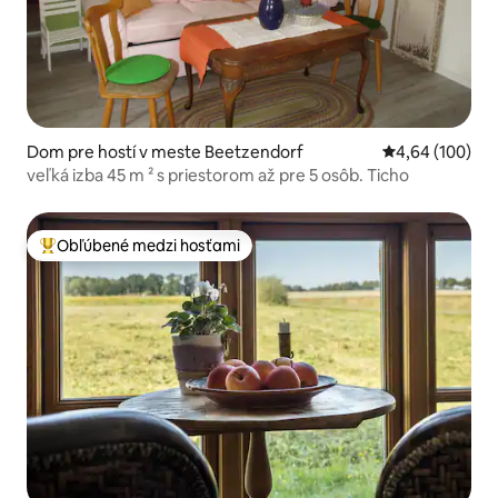
Dom pre hostí v meste Beetzendorf
Priemerné ohod
4,64 (100)
veľká izba 45 m ² s priestorom až pre 5 osôb. Ticho
Obľúbené medzi hosťami
Najobľúbenejšie medzi hosťami