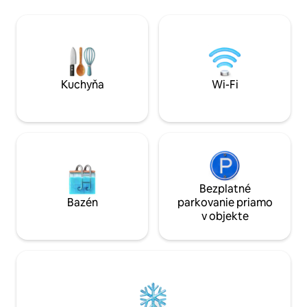
ďalších dvoch hostí
denne, 7 dní v týždni umožňuje flexibilný
osôb. Vrcholom je 
príchod. • 3 spálne • Veľká manželská
priestor s vysoký
posteľ, manželská posteľ a 3 samostatné
drevenými a presk
postele • Veľký balkón • Kuchyňa,
výhľadom na dedi
umývačka riadu a plne automatický
kávovar • 2 kúpeľne, sprcha, vaňa, •
práčka, • Wi-Fi a smart televízor so
Kuchyňa
Wi-Fi
službou Netflix • Veľa parkovacích miest
pri dome
Bezplatné
Bazén
parkovanie priamo
v objekte