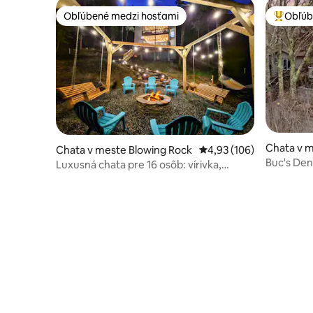
Obľúbené medzi hosťami
Obľúb
Obľúbené medzi hosťami
Najobľúb
Chata v 
Chata v meste Blowing Rock
Priemerné ohodnotenie 
4,93 (106)
Buc's Den
Luxusná chata pre 16 osôb: vírivka,
arkáda, 10 m od pláže