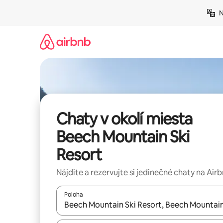
Preskočiť
N
na
obsah.
Chaty v okolí miesta
Beech Mountain Ski
Resort
Nájdite a rezervujte si jedinečné chaty na Air
Poloha
Keď budú výsledky k dispozícii, môžete si ich p