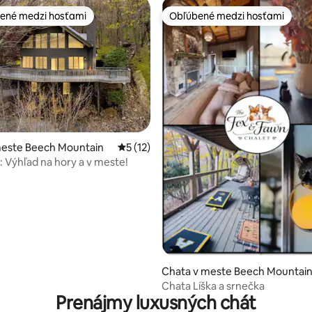
ené medzi hosťami
Obľúbené medzi hosťami
enejšie medzi hosťami
Obľúbené medzi hosťami
meste Beech Mountain
Priemerné ohodnotenie 5 z 5, počet hod
5 (12)
4,93 z 5, počet hodnotení: 106
: Výhľad na hory a v meste!
Chata v meste Beech Mountai
Chata Líška a srnečka
Prenájmy luxusných chát