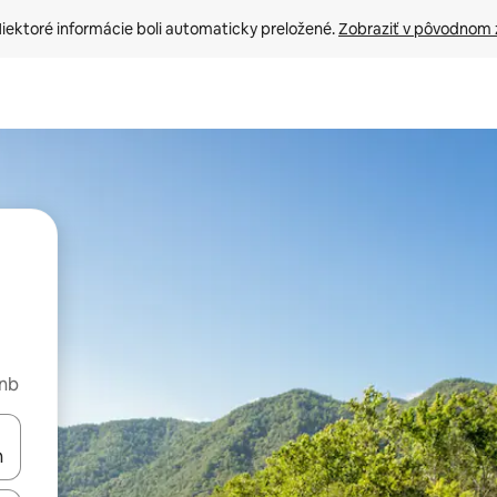
iektoré informácie boli automaticky preložené. 
Zobraziť v pôvodnom 
bnb
rechádzať pomocou klávesov so šípkami nahor a nadol alebo ich pres