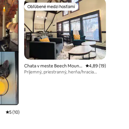
Obľúbené medzi hosťami
Obľúbené medzi hosťami
notení: 12
Chata v meste Beech Mounta
Priemerné ohodnoteni
4,89 (19)
in
Príjemný, priestranný, herňa/hracia
miestnosť, ohnisko, výhľady!
n
Priemerné ohodnotenie 5 z 5, počet hodnotení: 10
5 (10)