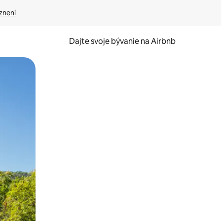
znení
Dajte svoje bývanie na Airbnb
kúmať pomocou dotykových gest či potiahnutia prstom.