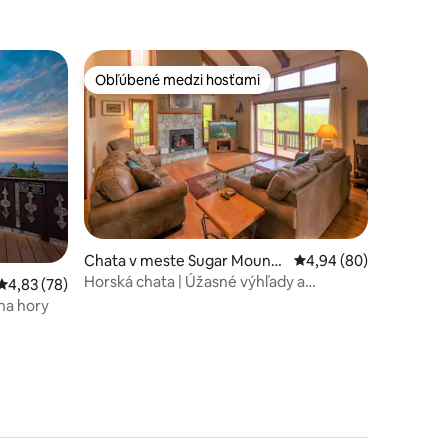
Obľúbené medzi hosťami
Obľúbené medzi hosťami
Chata v meste Sugar Mounta
Priemerné ohodnotenie
4,94 (80)
in
Horská chata | Úžasné výhľady a
notení: 17
Priemerné ohodnotenie 4,83 z 5, počet hodnotení: 78
4,83 (78)
dobrodružstvo
na hory