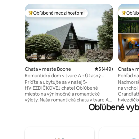
Obľúbené medzi hosťami
Obľúb
Najobľúbenejšie medzi hosťami
Najobľúb
Chata v meste Boone
Priemerné ohodnoten
5 (449)
Chata v m
Romantický dom v tvare A • Úžasný
Pohľad na
výhľad na hory • Úžasná sprcha
Arkáda • 
Príďte a ubytujte sa v našej 5-
Nadmorská
HVIEZDIČKOVEJ chate! Obľúbené
na vrchol
miesto na výnimočné a romantické
Grandfather! Viac ak
výlety. Naša romantická chata v tvare A
hviezdičkovýc
Obľúbené vyba
je vzdialená 10 minút od centra Boone a
dom s hor
krátku jazdu od Banner Elk. S
Arkáda, h
nekonečným výhľadom na Grandfather
hier. Rých
Mountain je tento výhľad považovaný za
pohodlie Ľahké raňajky a káva ☕ 2 minúty
jeden z najlepších v Boone! Táto
jazdy au
moderná chata má obklopenú sprchu,
minút od 