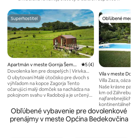
Superhostiteľ
Obľúbené medzi 
Superhostiteľ
Obľúbené medzi 
Apartmán v meste Gornja Šemni
Priemerné ohodnotenie 5 z
5 (4)
ca
Dovolenka len pre dospelých | Vírivka
Vila v meste Donja
pod hviezdami
O ubytovaní Malé útočisko pre dvoch s
Villa Zaza, oáza v
výhľadom na kopce Zagorja Tento
Naše krásne panstvo 
očarujúci malý domček sa nachádza na
km od Záhrebu, v 
pokojnom svahu v Radoboji a je určený
najfarebnejších r
na skutočný únik z každodenného
kontinentálneho C
života. Obklopený zelenými kopcami a s
Obľúbené vybavenie pre dovolenkové
na nádhernom poz
otvoreným výhľadom na krajinu
000 m2 a je plný v
prenájmy v meste Općina Bedekovčina
chorvátskeho Záhoria ponúka ideálne
stromov a kvetov.
prostredie na relaxačný pobyt pre dvoch
pozemku je SW-W,
– ďaleko od hluku a blízko prírody. Tiché
veľa slnka počas d
prostredie, čerstvý vzduch a široký