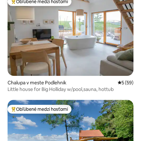
Obľúbené medzi hosťami
Najobľúbenejšie medzi hosťami
Chalupa v meste Podlehnik
Priemerné 
5 (59)
Little house for Big Holliday w/pool,sauna, hottub
Obľúbené medzi hosťami
Najobľúbenejšie medzi hosťami