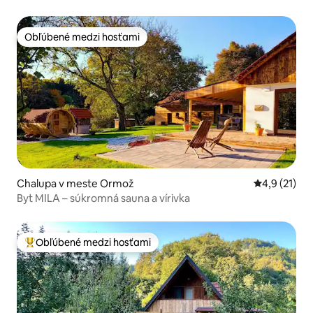
sauna_prídomok377
Obľúbené medzi hosťami
Obľúbené medzi hosťami
Chalupa v meste Ormož
Priemerné o
4,9 (21)
Byt MILA – súkromná sauna a vírivka
Obľúbené medzi hosťami
Najobľúbenejšie medzi hosťami