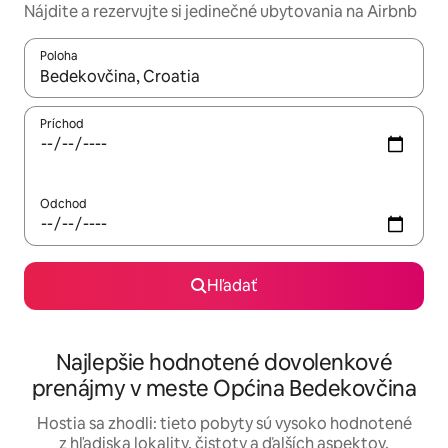
Nájdite a rezervujte si jedinečné ubytovania na Airbnb
Poloha
Keď budú výsledky k dispozícii, môžete si ich prechádzať pom
Príchod
Odchod
Hľadať
Najlepšie hodnotené dovolenkové
prenájmy v meste Općina Bedekovčina
Hostia sa zhodli: tieto pobyty sú vysoko hodnotené
z hľadiska lokality, čistoty a ďalších aspektov.