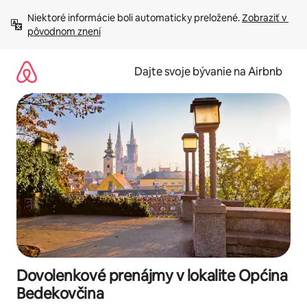
Preskočiť
Niektoré informácie boli automaticky preložené. 
Zobraziť v 
na
pôvodnom znení
obsah.
Dajte svoje bývanie na Airbnb
Dovolenkové prenájmy v lokalite Općina
Bedekovčina