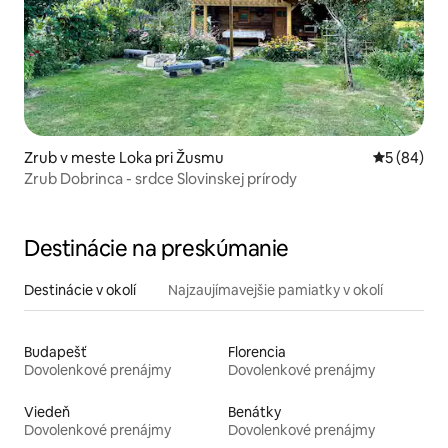
Zrub v meste Loka pri Žusmu
Priemerné 
5 (84)
Zrub Dobrinca - srdce Slovinskej prírody
Destinácie na preskúmanie
Destinácie v okolí
Najzaujímavejšie pamiatky v okolí
Budapešť
Florencia
Dovolenkové prenájmy
Dovolenkové prenájmy
Viedeň
Benátky
Dovolenkové prenájmy
Dovolenkové prenájmy