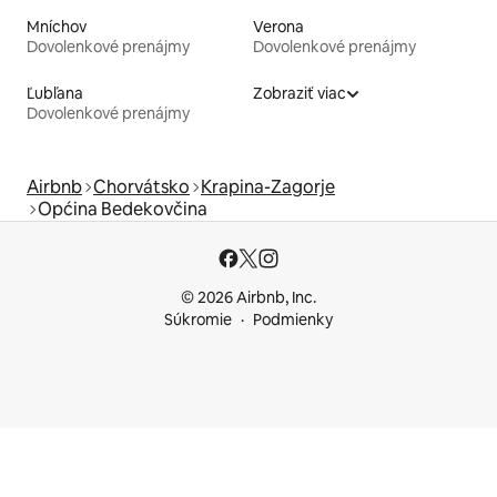
Mníchov
Verona
Dovolenkové prenájmy
Dovolenkové prenájmy
Ľubľana
Zobraziť viac
Dovolenkové prenájmy
Airbnb
Chorvátsko
Krapina-Zagorje
Općina Bedekovčina
© 2026 Airbnb, Inc.
Súkromie
Podmienky