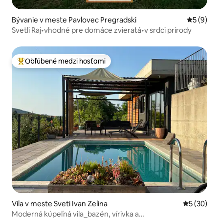
Bývanie v meste Pavlovec Pregradski
Priemerné
5 (9)
Svetli Raj•vhodné pre domáce zvieratá•v srdci prírody
Obľúbené medzi hosťami
Najobľúbenejšie medzi hosťami
Vila v meste Sveti Ivan Zelina
Priemerné 
5 (30)
Moderná kúpeľná vila_bazén, vírivka a