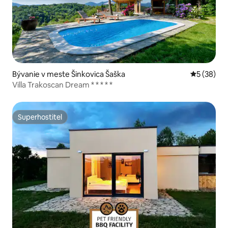
Bývanie v meste Šinkovica Šaška
Priemerné 
5 (38)
Villa Trakoscan Dream * * * * *
Superhostiteľ
Superhostiteľ