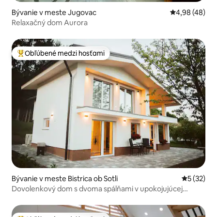
romantického hradu Trakošćan je
Bývanie v meste Jugovac
Priemerné oho
4,98 (48)
dokonalým doplnkom vášho pobytu.
Relaxačný dom Aurora
Obľúbené medzi hosťami
Najobľúbenejšie medzi hosťami
Bývanie v meste Bistrica ob Sotli
Priemerné 
5 (32)
Dovolenkový dom s dvoma spálňami v upokojujúcej
prírode