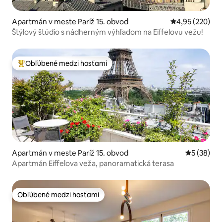
Apartmán v meste Paríž 15. obvod
Priemerné ohod
4,95 (220)
Štýlový štúdio s nádherným výhľadom na Eiffelovu vežu!
Obľúbené medzi hosťami
Najobľúbenejšie medzi hosťami
Apartmán v meste Paríž 15. obvod
Priemerné 
5 (38)
Apartmán Eiffelova veža, panoramatická terasa
Obľúbené medzi hosťami
Obľúbené medzi hosťami