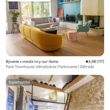
Obľúbené medzi hosťami
Bývanie v meste Ivry-sur-Seine
Priemerné oho
4,98 (117)
Paris Townhouse, klimatizácia | Parkovanie | Záhrada
Superhostiteľ
Superhostiteľ