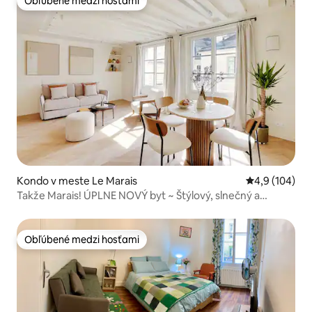
Obľúbené medzi hosťami
Obľúbené medzi hosťami
Kondo v meste Le Marais
Priemerné oho
4,9 (104)
Takže Marais! ÚPLNE NOVÝ byt ~ Štýlový, slnečný a
pohodlný
Obľúbené medzi hosťami
Obľúbené medzi hosťami