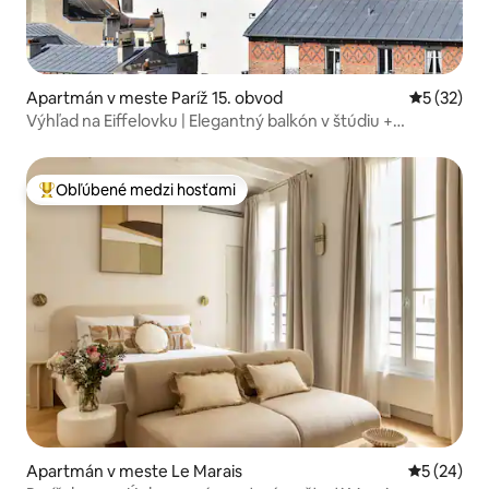
Apartmán v meste Paríž 15. obvod
Priemerné 
5 (32)
Výhľad na Eiffelovku | Elegantný balkón v štúdiu +
klimatizácia
Obľúbené medzi hosťami
Najobľúbenejšie medzi hosťami
Apartmán v meste Le Marais
Priemerné 
5 (24)