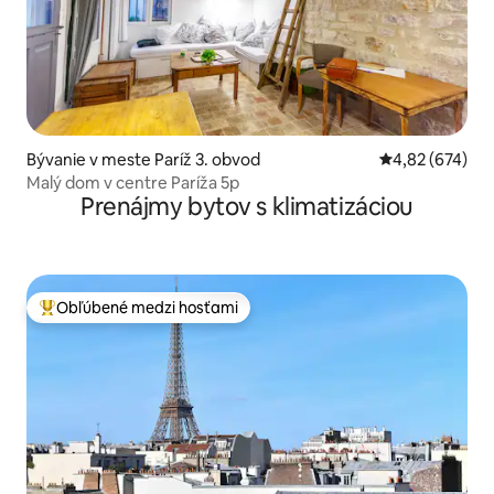
Bývanie v meste Paríž 3. obvod
Priemerné ohod
4,82 (674)
Malý dom v centre Paríža 5p
Prenájmy bytov s klimatizáciou
Obľúbené medzi hosťami
Najobľúbenejšie medzi hosťami