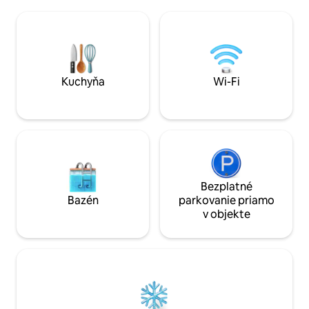
nezabudnuteľnejší
informácií! Živé a teplé okolie, v rovnakej
nachádza 10 minút
vzdialenosti od Eiffelovej veže , prístavov
veže a 4 minúty c
a veľmi komerčnej ulice Rue de Passy
metra. Budova je 
Stanica metra Passy vzdialená 1 minútu
susedstve je veľa
Autobus 72 ( najkrajšia cesta autobusom
reštaurácií. Klimatizácia,
v Paríži ) Celý byt s internetom a káblom.
vysokorýchlostné
Kuchyňa
Wi-Fi
Živá a srdečná štvrť, jazdná vzdialenosť
pripojenie, Netflix
od Eiffelovej veže , doky a veľmi
komerčná Rue de Passy! 500 m od
hostiteľa Lenôtre! Živá a srdečná štvrť,
jazdná vzdialenosť od Eiffelovej veže ,
doky a veľmi komerčná Rue de Passy!
500 m od hostiteľa Lenôtre! 5 minút
metrom od Víťazného oblúka! Naproti
Bezplatné
mostu Bir Hakeim s výhľadom na
Bazén
parkovanie priamo
Eiffelovu vežu! 3 minúty metrom Place
v objekte
de l 'étoile Stanica metra Passy vzdialená
1 minútu Autobus 72 ( najkrajšia cesta
autobusom v Paríži ) Apartmán sa
nachádza v živej a teplej štvrti v hlavnom
meste. V blízkosti sa nachádza Eiffelova
veža, Trocadero, brehy Seiny a veľmi
komerčná rue de Passy, nájdete mnoho