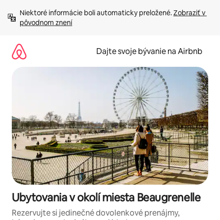
Preskočiť
Niektoré informácie boli automaticky preložené. 
Zobraziť v 
na
pôvodnom znení
obsah.
Dajte svoje bývanie na Airbnb
Ubytovania v okolí miesta Beaugrenelle
Rezervujte si jedinečné dovolenkové prenájmy,