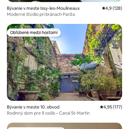
Bývanie v meste Issy-les-Moulineaux
Priemerné oho
4,9 (128)
Moderné štúdio pri bránach Paríža
Obľúbené medzi hosťami
Obľúbené medzi hosťami
Bývanie v meste 10. obvod
Priemerné ohod
4,95 (177)
Rodinný dom pre 9 osôb – Canal St-Martin