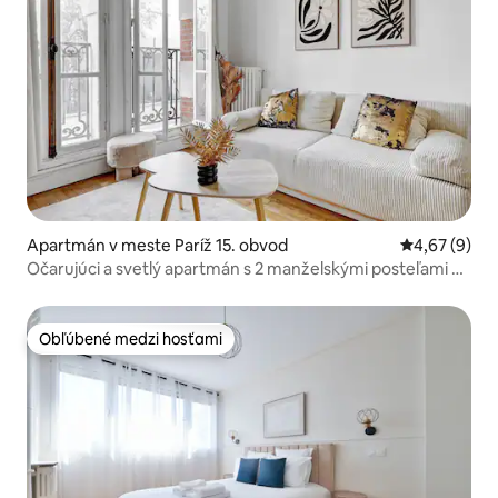
Apartmán v meste Paríž 15. obvod
Priemerné oh
4,67 (9)
Očarujúci a svetlý apartmán s 2 manželskými posteľami –
Paríž 15
Obľúbené medzi hosťami
Obľúbené medzi hosťami