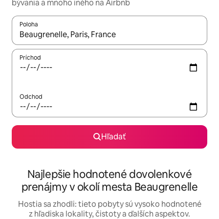
bývania a mnoho iného na Airbnb
Poloha
Keď budú výsledky k dispozícii, môžete si ich prechádzať pom
Príchod
Odchod
Hľadať
Najlepšie hodnotené dovolenkové
prenájmy v okolí mesta Beaugrenelle
Hostia sa zhodli: tieto pobyty sú vysoko hodnotené
z hľadiska lokality, čistoty a ďalších aspektov.