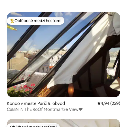
Obľúbené medzi hosťami
Najobľúbenejšie medzi hosťami
Kondo v meste Paríž 9. obvod
Priemerné ohod
4,94 (239)
CaBiN iN ThE RoOf Montmartre View♥