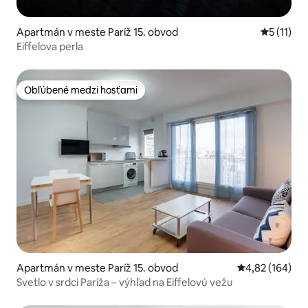
Apartmán v meste Paríž 15. obvod
Priemerné
5 (11)
Eiffelova perla
Obľúbené medzi hosťami
Obľúbené medzi hosťami
Apartmán v meste Paríž 15. obvod
Priemerné ohod
4,82 (164)
Svetlo v srdci Paríža – výhľad na Eiffelovú vežu