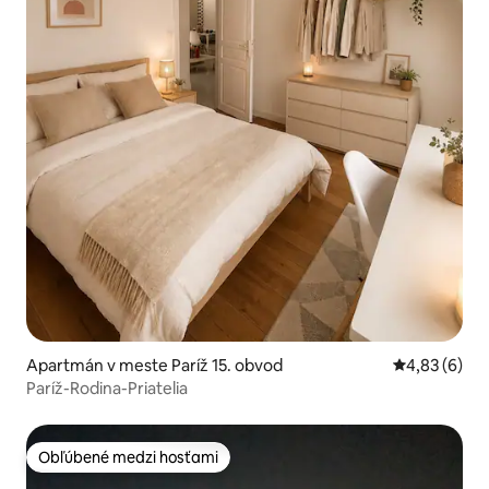
Apartmán v meste Paríž 15. obvod
Priemerné oh
4,83 (6)
Paríž-Rodina-Priatelia
Obľúbené medzi hosťami
Obľúbené medzi hosťami