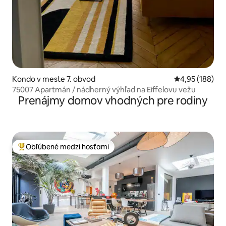
Kondo v meste 7. obvod
Priemerné ohod
4,95 (188)
75007 Apartmán / nádherný výhľad na Eiffelovu vežu
Prenájmy domov vhodných pre rodiny
Obľúbené medzi hosťami
Najobľúbenejšie medzi hosťami