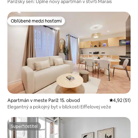
Parížsky sen: Úplne nový apartmán v štvrti Marais
Obľúbené medzi hosťami
Obľúbené medzi hosťami
Apartmán v meste Paríž 15. obvod
Priemerné oh
4,92 (51)
Elegantný a pokojný byt v blízkosti Eiffelovej veže
Superhostiteľ
Superhostiteľ