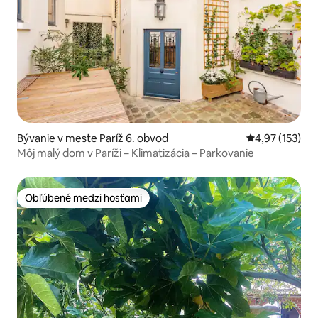
Bývanie v meste Paríž 6. obvod
Priemerné ohod
4,97 (153)
Môj malý dom v Paríži – Klimatizácia – Parkovanie
Obľúbené medzi hosťami
Obľúbené medzi hosťami