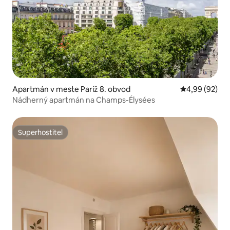
Apartmán v meste Paríž 8. obvod
Priemerné oho
4,99 (92)
Nádherný apartmán na Champs-Élysées
Superhostiteľ
Superhostiteľ