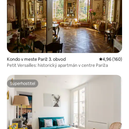
Kondo v meste Paríž 3. obvod
Priemerné ohod
4,96 (160)
Petit Versailles: historický apartmán v centre Paríža
Superhostiteľ
Superhostiteľ