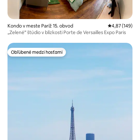
Kondo v meste Paríž 15. obvod
Priemerné ohod
4,87 (149)
„Zelené“ štúdio v blízkosti Porte de Versailles Expo Paris
Obľúbené medzi hosťami
Obľúbené medzi hosťami