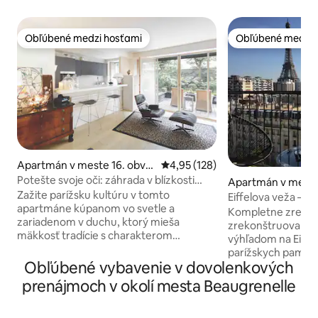
Obľúbené medzi hosťami
Obľúbené medzi 
Obľúbené medzi hosťami
Obľúbené medzi 
Apartmán v meste 16. obvo
Priemerné ohodnotenie 4,95 z 5
4,95 (128)
d
Potešte svoje oči: záhrada v blízkosti
Apartmán v meste 
Eiffelovej veže
Zažite parížsku kultúru v tomto
obvod
Eiffelova veža – n
apartmáne kúpanom vo svetle a
výhľad a klimatizác
Kompletne zrekon
zariadenom v duchu, ktorý mieša
zrekonštruované š
mäkkosť tradície s charakterom
výhľadom na Eiffe
modernej doby. Nadčasové a funkčné,
parížskych pamiat
všetky jeho izby s výhľadom na rozkošnú
Obľúbené vybavenie v dovolenkových
vychutnajte si úc
záhradu. Ideálne prostredie, chránené
Eiffelovu vežu pri
prenájmoch v okolí mesta Beaugrenelle
záhradou, 3 kroky od brehov Seiny a
manželskej postel
mosta Bir-Hakeim! Celý byt s internetom
okná a balkón robi
a káblom. Spočiatku na zdieľanie