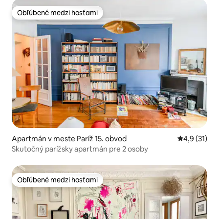
Obľúbené medzi hosťami
Obľúbené medzi hosťami
Apartmán v meste Paríž 15. obvod
Priemerné o
4,9 (31)
Skutočný parížsky apartmán pre 2 osoby
Obľúbené medzi hosťami
Obľúbené medzi hosťami