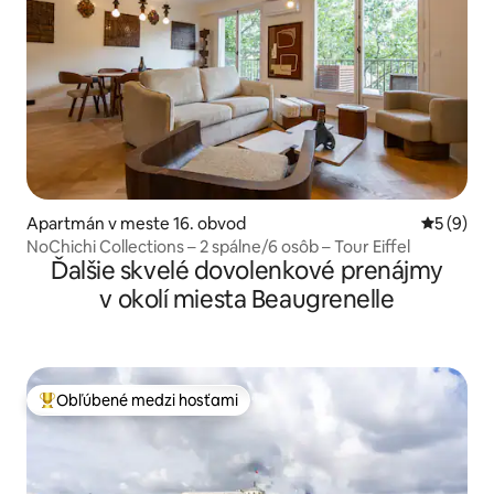
Apartmán v meste 16. obvod
Priemerné
5 (9)
NoChichi Collections – 2 spálne/6 osôb – Tour Eiffel
Ďalšie skvelé dovolenkové prenájmy
v okolí miesta Beaugrenelle
Obľúbené medzi hosťami
Najobľúbenejšie medzi hosťami