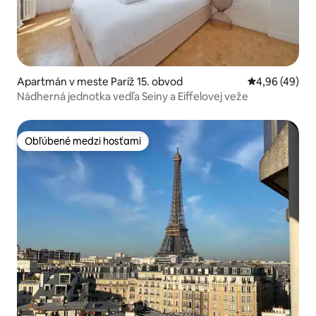
Apartmán v meste Paríž 15. obvod
Priemerné oho
4,96 (49)
Nádherná jednotka vedľa Seiny a Eiffelovej veže
Obľúbené medzi hosťami
Obľúbené medzi hosťami