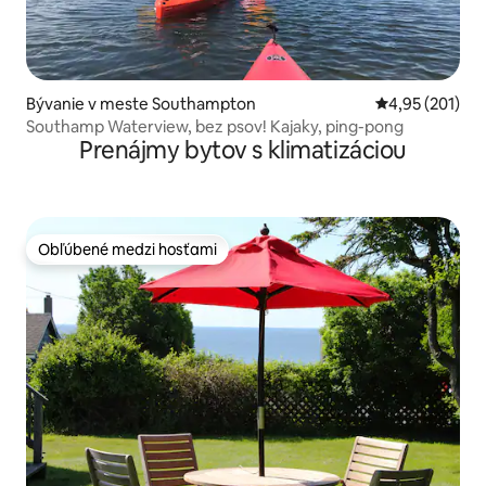
Bývanie v meste Southampton
Priemerné ohod
4,95 (201)
Southamp Waterview, bez psov! Kajaky, ping-pong
Prenájmy bytov s klimatizáciou
Obľúbené medzi hosťami
Obľúbené medzi hosťami