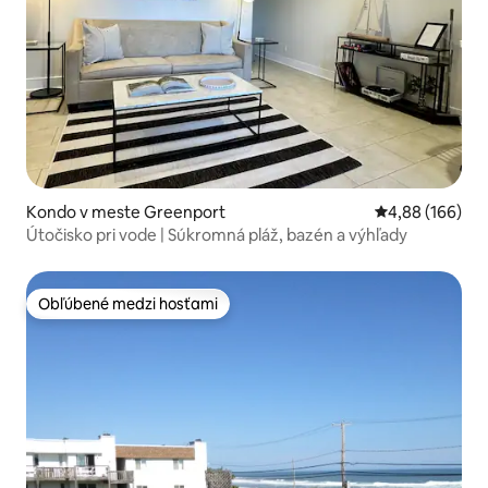
Kondo v meste Greenport
Priemerné ohod
4,88 (166)
Útočisko pri vode | Súkromná pláž, bazén a výhľady
Obľúbené medzi hosťami
Obľúbené medzi hosťami