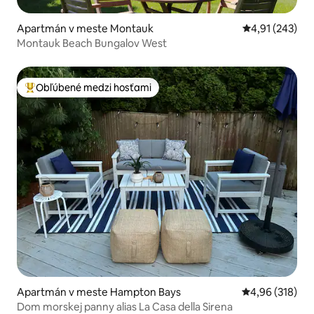
Apartmán v meste Montauk
Priemerné ohod
4,91 (243)
Montauk Beach Bungalov West
Obľúbené medzi hosťami
Najobľúbenejšie medzi hosťami
Apartmán v meste Hampton Bays
Priemerné ohod
4,96 (318)
Dom morskej panny alias La Casa della Sirena