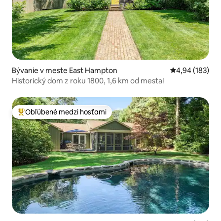
Bývanie v meste East Hampton
Priemerné ohod
4,94 (183)
Historický dom z roku 1800, 1,6 km od mesta!
Obľúbené medzi hosťami
Najobľúbenejšie medzi hosťami