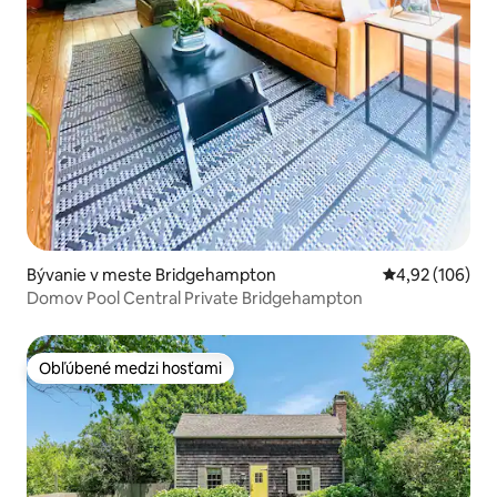
Bývanie v meste Bridgehampton
Priemerné ohod
4,92 (106)
Domov Pool Central Private Bridgehampton
Obľúbené medzi hosťami
Obľúbené medzi hosťami