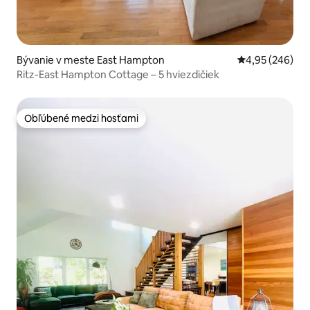
Bývanie v meste East Hampton
Priemerné ohod
4,95 (246)
Ritz-East Hampton Cottage – 5 hviezdičiek
Obľúbené medzi hosťami
Obľúbené medzi hosťami