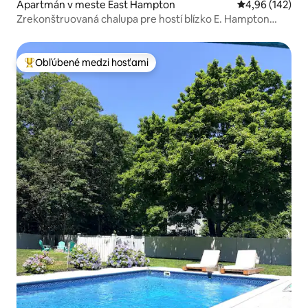
Apartmán v meste East Hampton
Priemerné ohod
4,96 (142)
Zrekonštruovaná chalupa pre hostí blízko E. Hampton
Village
Obľúbené medzi hosťami
Najobľúbenejšie medzi hosťami