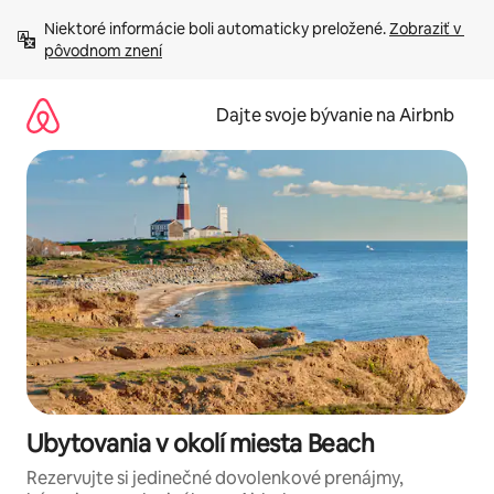
Preskočiť
Niektoré informácie boli automaticky preložené. 
Zobraziť v 
na
pôvodnom znení
obsah.
Dajte svoje bývanie na Airbnb
Ubytovania v okolí miesta Beach
Rezervujte si jedinečné dovolenkové prenájmy,