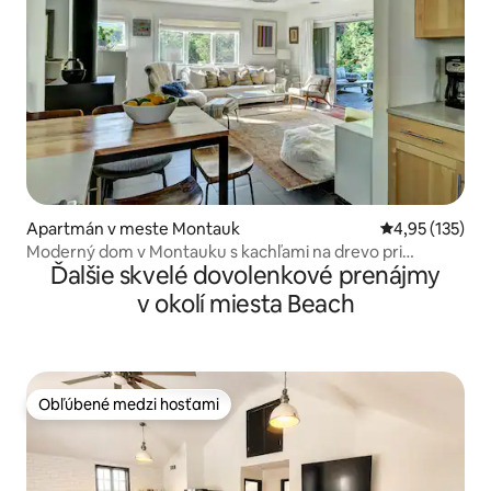
Apartmán v meste Montauk
Priemerné ohod
4,95 (135)
Moderný dom v Montauku s kachľami na drevo pri
Ďalšie skvelé dovolenkové prenájmy
prístave
v okolí miesta Beach
Obľúbené medzi hosťami
Obľúbené medzi hosťami