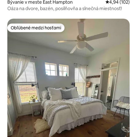
Bývanie v meste East Hampton
Priemerné ohod
4,94 (102)
Oáza na dvore, bazén, posilňovňa a slnečná miestnosť!
Obľúbené medzi hosťami
Obľúbené medzi hosťami