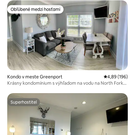
Obľúbené medzi hosťami
Obľúbené medzi hosťami
Kondo v meste Greenport
Priemerné ohod
4,89 (196)
Krásny kondomínium s výhľadom na vodu na North Fork
na Long Islande
Superhostiteľ
Superhostiteľ