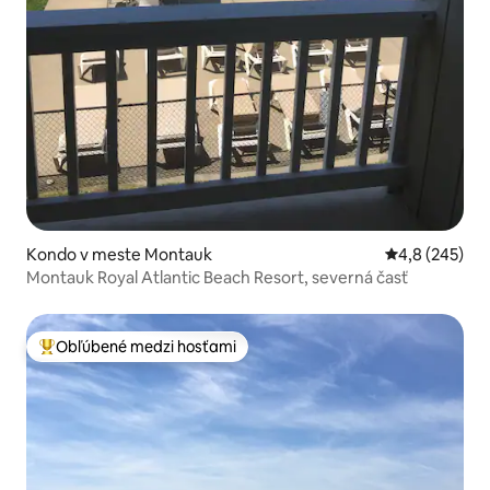
Kondo v meste Montauk
Priemerné oho
4,8 (245)
Montauk Royal Atlantic Beach Resort, severná časť
Obľúbené medzi hosťami
Najobľúbenejšie medzi hosťami