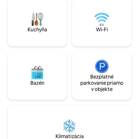
kuchynský kút, centrálnu
rozsiahlym, neru
klimatizáciu/kúrenie s 65-palcovou
vodu. Zostaňte v o
inteligentnou televíziou s priestorovým
plávanie, prechádz
zvukom a DVD, Blue ray a Xbox Games .
slnka a grilovanie 
V spálni je tiež televízor a modrý
užite si všetko, č
Kuchyňa
Wi-Fi
prehrávač Ray.
Bezplatné
Bazén
parkovanie priamo
v objekte
Klimatizácia