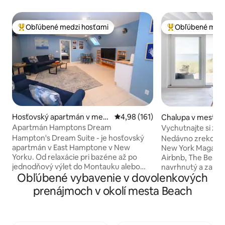
Obľúbené medzi hosťami
Obľúbené medz
Najobľúbenejšie medzi hosťami
Najobľúbenejšie 
Hosťovský apartmán v mest
Priemerné ohodnotenie 4,98 z 5
4,98 (161)
Chalupa v meste 
e East Hampton
Apartmán Hamptons Dream
Vychutnajte si záp
oceánom v upokoj
Hampton's Dream Suite - je hosťovský
Nedávno zrekonšt
pláži
apartmán v East Hamptone v New
New York Magazine
Yorku. Od relaxácie pri bazéne až po
Airbnb, The Beach
jednodňový výlet do Montauku alebo
navrhnutý a zari
Obľúbené vybavenie v dovolenkových
návštevu niektorých z najlepších pláží v
organickom štýle s
Hamptons - príležitosti sú tu nekonečné!
neutrálnych farieb
prenájmoch v okolí mesta Beach
Ponúka spálňu s manželskou posteľou
pokojný a pokojný 
Select Comfort, obývacia izba má dve
vzdušnej, svetlej 
rozkladacie pohovky s manželskou
izbe, ktorá má ste
posteľou a kúpeľňu s toaletou. Má
interiérové/extéri