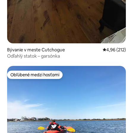
Bývanie v meste Cutchogue
Priemerné ohod
4,96 (212)
Odľahlý statok – garsónka
Obľúbené medzi hosťami
Obľúbené medzi hosťami