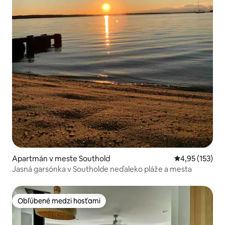
Apartmán v meste Southold
Priemerné ohod
4,95 (153)
Jasná garsónka v Southolde neďaleko pláže a mesta
Obľúbené medzi hosťami
Obľúbené medzi hosťami