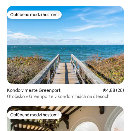
Obľúbené medzi hosťami
Obľúbené medzi hosťami
Kondo v meste Greenport
Priemerné oho
4,88 (26)
Útočisko v Greenporte v kondomíniách na útesoch
Obľúbené medzi hosťami
Obľúbené medzi hosťami