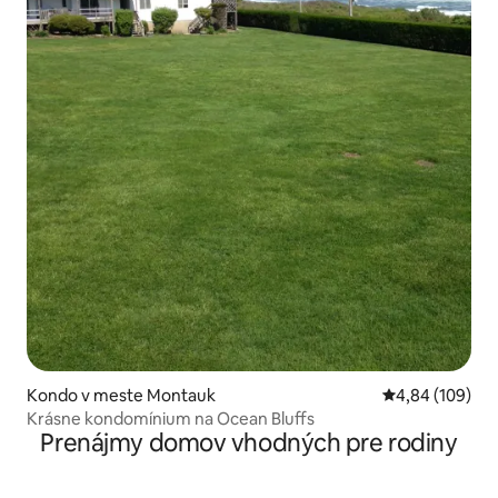
Kondo v meste Montauk
Priemerné ohod
4,84 (109)
Krásne kondomínium na Ocean Bluffs
Prenájmy domov vhodných pre rodiny