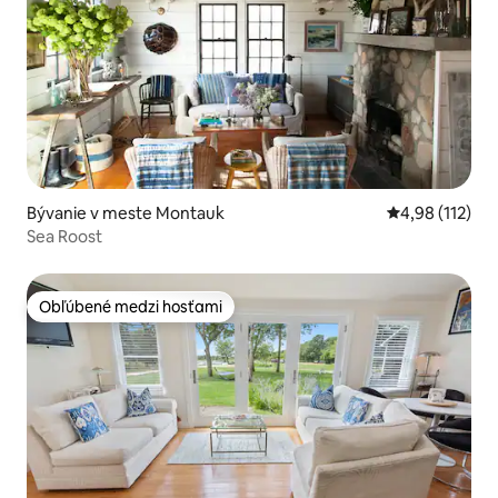
Bývanie v meste Montauk
Priemerné oho
4,98 (112)
Sea Roost
Obľúbené medzi hosťami
Obľúbené medzi hosťami