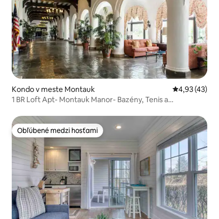
Kondo v meste Montauk
Priemerné oho
4,93 (43)
1 BR Loft Apt- Montauk Manor- Bazény, Tenis a
Posilňovňa!
Obľúbené medzi hosťami
Obľúbené medzi hosťami