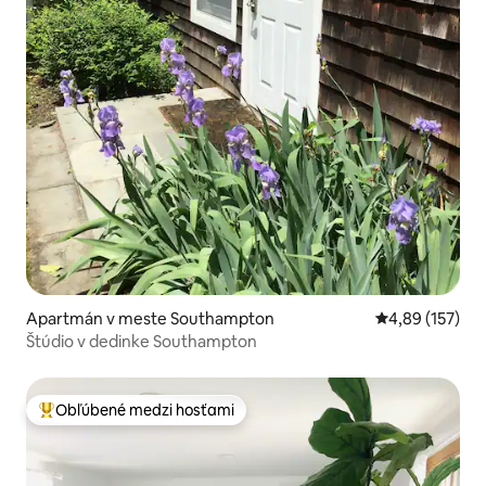
Apartmán v meste Southampton
Priemerné ohod
4,89 (157)
Štúdio v dedinke Southampton
Obľúbené medzi hosťami
Najobľúbenejšie medzi hosťami