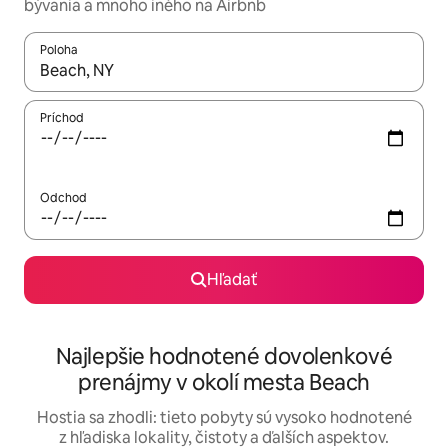
bývania a mnoho iného na Airbnb
Poloha
Keď budú výsledky k dispozícii, môžete si ich prechádzať pom
Príchod
Odchod
Hľadať
Najlepšie hodnotené dovolenkové
prenájmy v okolí mesta Beach
Hostia sa zhodli: tieto pobyty sú vysoko hodnotené
z hľadiska lokality, čistoty a ďalších aspektov.