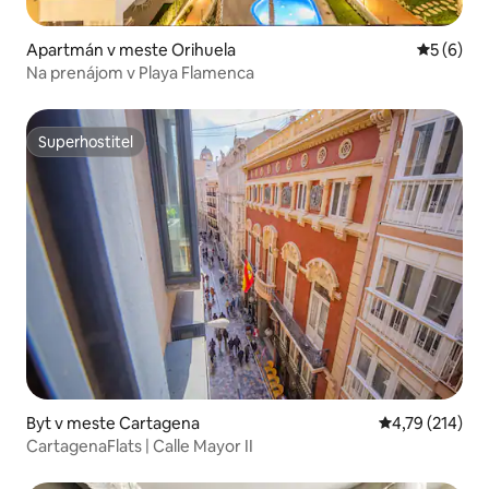
Apartmán v meste Orihuela
Priemerné
5 (6)
Na prenájom v Playa Flamenca
Superhostiteľ
Superhostiteľ
Byt v meste Cartagena
Priemerné ohod
4,79 (214)
CartagenaFlats | Calle Mayor II