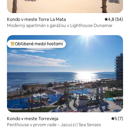
Kondo v meste Torre La Mata
Priemerné oh
4,8 (54)
Moderný apartmán s garážou v Lighthouse Dunamar
Obľúbené medzi hosťami
Najobľúbenejšie medzi hosťami
Kondo v meste Torrevieja
Priemerné
5 (7)
Penthouse v prvom rade – Jacuzzi | Sea Senses