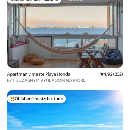
Obľúbené medzi hosťami
Apartmán v meste Playa Honda
Priemerné ohod
4,92 (232)
BYT S ÚŽASNÝM VÝHĽADOM NA MORE
Obľúbené medzi hosťami
Najobľúbenejšie medzi hosťami