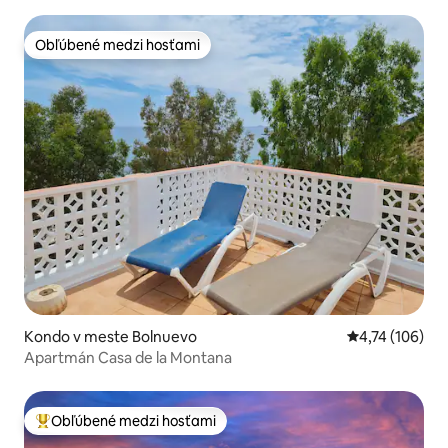
Obľúbené medzi hosťami
Obľúbené medzi hosťami
Kondo v meste Bolnuevo
Priemerné ohod
4,74 (106)
Apartmán Casa de la Montana
Obľúbené medzi hosťami
Najobľúbenejšie medzi hosťami