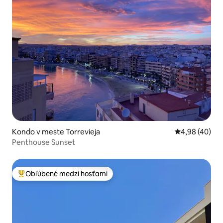
Kondo v meste Torrevieja
Priemerné oho
4,98 (40)
Penthouse Sunset
Obľúbené medzi hosťami
Najobľúbenejšie medzi hosťami