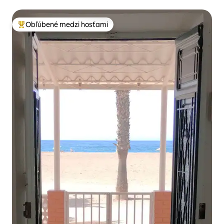
Obľúbené medzi hosťami
Najobľúbenejšie medzi hosťami