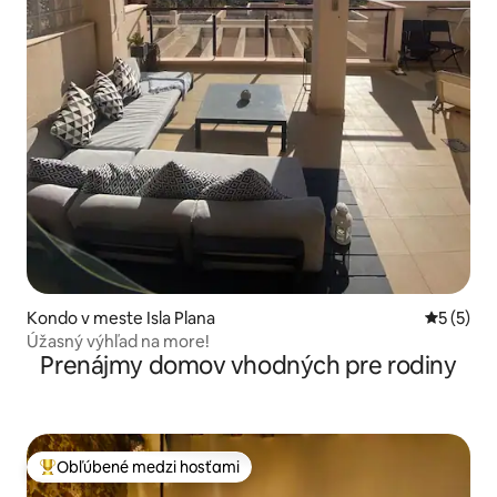
Kondo v meste Isla Plana
Priemerné
5 (5)
Úžasný výhľad na more!
Prenájmy domov vhodných pre rodiny
Obľúbené medzi hosťami
Najobľúbenejšie medzi hosťami