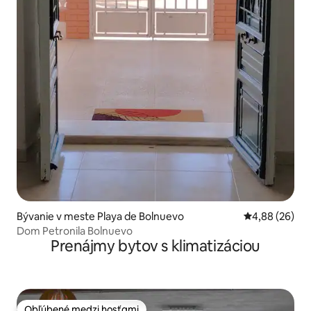
Bývanie v meste Playa de Bolnuevo
Priemerné oho
4,88 (26)
Dom Petronila Bolnuevo
Prenájmy bytov s klimatizáciou
Obľúbené medzi hosťami