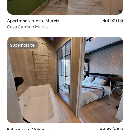
Apartmán v meste Murcia
Priemerné oh
4,92 (13)
Casa Carmen Murcia
Superhostiteľ
Superhostiteľ
Byt v meste Orihuela
Priemerné ohod
4,88 (682)