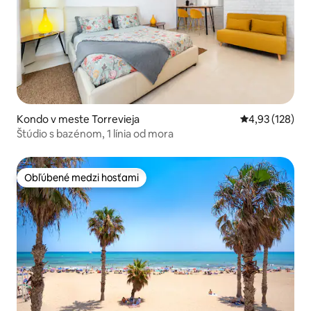
Kondo v meste Torrevieja
Priemerné ohod
4,93 (128)
Štúdio s bazénom, 1 línia od mora
Obľúbené medzi hosťami
Obľúbené medzi hosťami