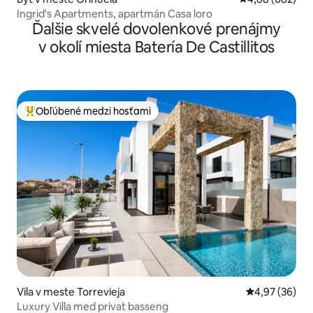
Ingrid's Apartments, apartmán Casa loro
Ďalšie skvelé dovolenkové prenájmy
v okolí miesta Batería De Castillitos
Obľúbené medzi hosťami
Najobľúbenejšie medzi hosťami
Vila v meste Torrevieja
Priemerné oho
4,97 (36)
Luxury Villa med privat basseng