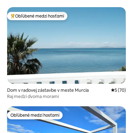
Obľúbené medzi hosťami
Najobľúbenejšie medzi hosťami
Dom v radovej zástavbe v meste Murcia
Priemerné 
5 (70)
Raj medzi dvoma morami
Obľúbené medzi hosťami
Obľúbené medzi hosťami