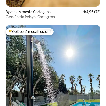
Bývanie v meste Cartagena
Priemerné oho
4,96 (72)
Casa Poeta Pelayo, Cartagena
Obľúbené medzi hosťami
Najobľúbenejšie medzi hosťami