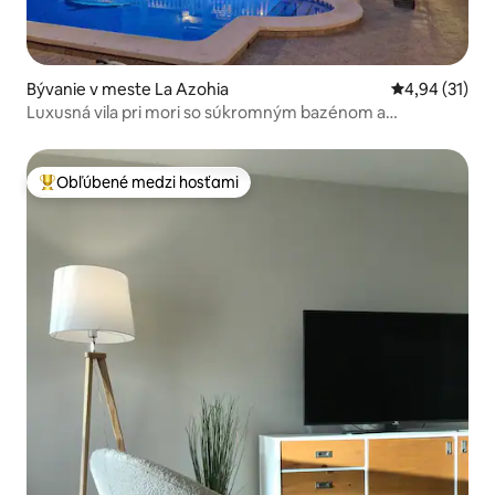
Bývanie v meste La Azohia
Priemerné oho
4,94 (31)
Luxusná vila pri mori so súkromným bazénom a
bezplatným Wi-Fi
Obľúbené medzi hosťami
Najobľúbenejšie medzi hosťami