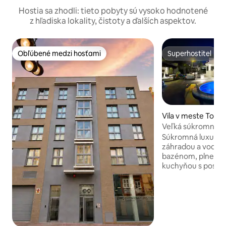
Hostia sa zhodli: tieto pobyty sú vysoko hodnotené
z hľadiska lokality, čistoty a ďalších aspektov.
Obľúbené medzi hosťami
Superhostiteľ
Obľúbené medzi hosťami
Superhostiteľ
Vila v meste Torre
Veľká súkromná lux
v trópoch
Súkromná luxusná v
záhradou a vodo
bazénom, plne vy
kuchyňou s posede
relaxačným pries
ako najlepšia poloh
blízkosti pláže, a
reštaurácií, len 5
a krásnych slaných jazier V
bude nablízku vše