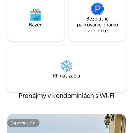
Bezplatné
Bazén
parkovanie priamo
v objekte
Klimatizácia
Prenájmy v kondomíniách s Wi-Fi
Superhostiteľ
Superhostiteľ