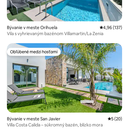
Bývanie v meste Orihuela
Priemerné ohod
4,96 (137)
Vila s vyhrievaným bazénom Villamartin/La Zenia
Obľúbené medzi hosťami
Obľúbené medzi hosťami
Bývanie v meste San Javier
Priemerné 
5 (20)
Villa Costa Calida – súkromný bazén, blízko mora