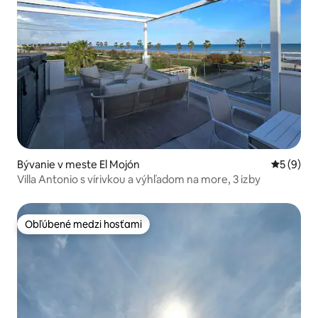
Bývanie v meste El Mojón
Priemerné
5 (9)
Villa Antonio s vírivkou a výhľadom na more, 3 izby
Obľúbené medzi hosťami
Obľúbené medzi hosťami