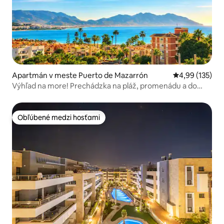
Apartmán v meste Puerto de Mazarrón
Priemerné ohod
4,99 (135)
Výhľad na more! Prechádzka na pláž, promenádu a do
reštaurácií
Obľúbené medzi hosťami
Obľúbené medzi hosťami