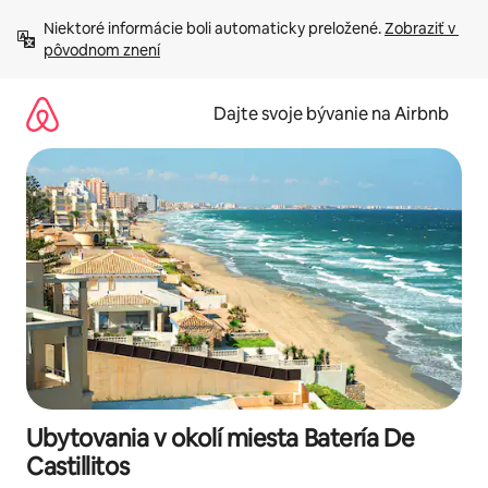
Preskočiť
Niektoré informácie boli automaticky preložené. 
Zobraziť v 
na
pôvodnom znení
obsah.
Dajte svoje bývanie na Airbnb
Ubytovania v okolí miesta Batería De
Castillitos