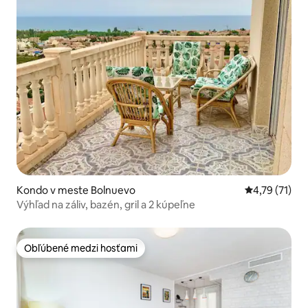
Kondo v meste Bolnuevo
Priemerné oh
4,79 (71)
Výhľad na záliv, bazén, gril a 2 kúpeľne
Obľúbené medzi hosťami
Obľúbené medzi hosťami