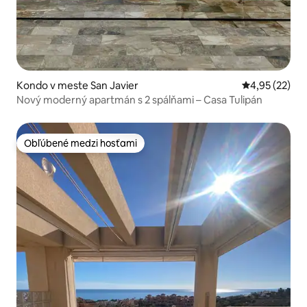
Kondo v meste San Javier
Priemerné oho
4,95 (22)
Nový moderný apartmán s 2 spálňami – Casa Tulipán
Obľúbené medzi hosťami
Obľúbené medzi hosťami