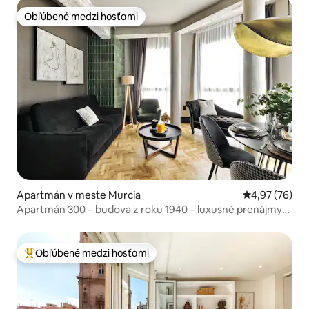
Obľúbené medzi hosťami
Obľúbené medzi hosťami
Apartmán v meste Murcia
Priemerné oho
4,97 (76)
Apartmán 300 – budova z roku 1940 – luxusné prenájmy
Murcia
Obľúbené medzi hosťami
Najobľúbenejšie medzi hosťami