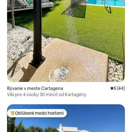
Bývanie v meste Cartagena
Priemerné 
5 (44)
Vila pre 4 osoby 30 minút od Kartagény
Obľúbené medzi hosťami
Najobľúbenejšie medzi hosťami