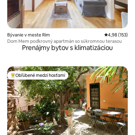
Bývanie v meste Rím
Priemerné ohod
4,98 (153)
Dom Mem podkrovný apartmán so súkromnou terasou
Prenájmy bytov s klimatizáciou
Obľúbené medzi hosťami
Najobľúbenejšie medzi hosťami