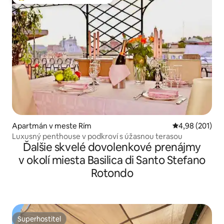
Najobľúbenejšie medzi hosťami
Apartmán v meste Rím
Priemerné ohod
4,98 (201)
Luxusný penthouse v podkroví s úžasnou terasou
Ďalšie skvelé dovolenkové prenájmy
v okolí miesta Basilica di Santo Stefano
Rotondo
Superhostiteľ
Superhostiteľ