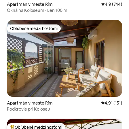
Apartmán v meste Rím
Priemerné oho
4,9 (744)
Okná na Koloseum · Len 100 m
Obľúbené medzi hosťami
Obľúbené medzi hosťami
Apartmán v meste Rím
Priemerné oho
4,91 (151)
Podkrovie pri Koloseu
Obľúbené medzi hosťami