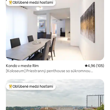
Obľúbené medzi hosťami
Najobľúbenejšie medzi hosťami
Kondo v meste Rím
Priemerné ohod
4,96 (105)
[Koloseum] Priestranný penthouse so súkromnou
telocvičňou
Obľúbené medzi hosťami
Najobľúbenejšie medzi hosťami