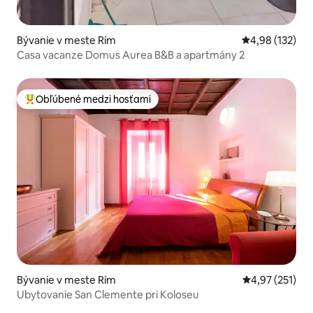
Bývanie v meste Rím
Priemerné ohod
4,98 (132)
Casa vacanze Domus Aurea B&B a apartmány 2
Obľúbené medzi hosťami
Najobľúbenejšie medzi hosťami
Bývanie v meste Rím
Priemerné ohod
4,97 (251)
Ubytovanie San Clemente pri Koloseu