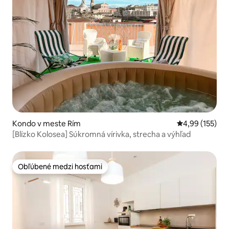
Kondo v meste Rím
Priemerné ohod
4,99 (155)
[Blízko Kolosea] Súkromná vírivka, strecha a výhľad
Obľúbené medzi hosťami
Obľúbené medzi hosťami