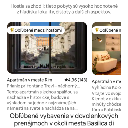
Hostia sa zhodli: tieto pobyty sú vysoko hodnotené
z hľadiska lokality, čistoty a ďalších aspektov.
Obľúbené medzi hosťami
Obľúbené medz
Najobľúbenejšie medzi hosťami
Najobľúbenejšie 
Apartmán v meste Rím
Priemerné ohodnotenie 4,96 z 5
4,96 (143)
Apartmán v mest
Prianie pri fontáne Trevi – nádherný
Výhľad na Koloseu
výhľad na fontánu Trevi
Tento apartmán s jednou spálňou sa
očarujúci apartmá
Vitajte vo svojom
nachádza v historickej budove s
Klenot v exkluzívne
výhľadom na jedno z najznámejších
minúty chôdze od
námestí na svete a nachádza sa na
fóra a Palatínskeh
prvom poschodí a môže sa pochváliť
Obľúbené vybavenie v dovolenkových
očarujúci apartmán
moderným vybavením a
odhalenými trám
prenájmoch v okolí mesta Basilica di
závideniahodnou terasou, ktorá je
dizajnovým nábyt