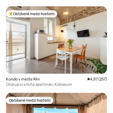
Obľúbené medzi hosťami
Najobľúbenejšie medzi hosťami
Kondo v meste Rím
Priemerné ohod
4,97 (257)
Očarujúci a tichý apartmán, Koloseum
Obľúbené medzi hosťami
Obľúbené medzi hosťami