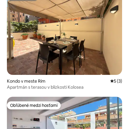
Kondo v meste Rím
Priemerné
5 (3)
Apartmán s terasou v blízkosti Kolosea
Obľúbené medzi hosťami
Obľúbené medzi hosťami