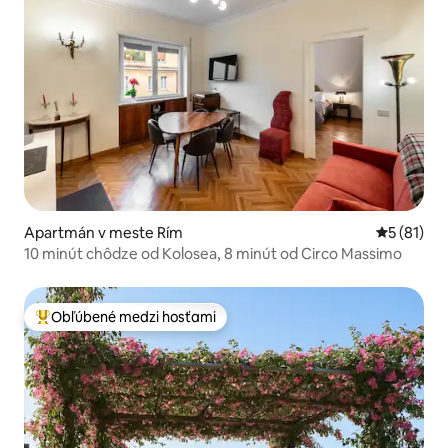
Apartmán v meste Rím
Priemerné 
5 (81)
10 minút chôdze od Kolosea, 8 minút od Circo Massimo
Obľúbené medzi hosťami
Najobľúbenejšie medzi hosťami