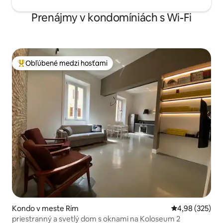
Prenájmy v kondomíniách s Wi-Fi
Obľúbené medzi hosťami
Najobľúbenejšie medzi hosťami
Kondo v meste Rím
Priemerné ohod
4,98 (325)
priestranný a svetlý dom s oknami na Koloseum 2