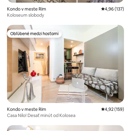
Kondo v meste Rím
Priemerné ohod
4,96 (137)
Koloseum slobody
Obľúbené medzi hosťami
Obľúbené medzi hosťami
Kondo v meste Rím
Priemerné ohod
4,92 (159)
Casa Nilo! Desať minút od Kolosea