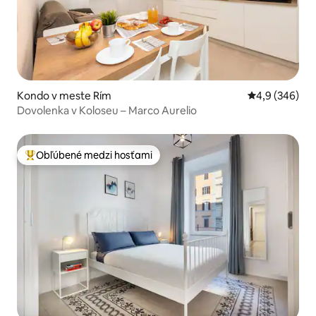
Kondo v meste Rím
Priemerné oho
4,9 (346)
Dovolenka v Koloseu – Marco Aurelio
Obľúbené medzi hosťami
Najobľúbenejšie medzi hosťami