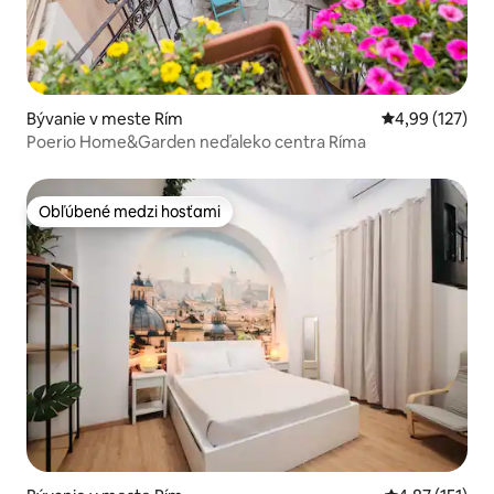
Bývanie v meste Rím
Priemerné ohod
4,99 (127)
Poerio Home&Garden neďaleko centra Ríma
Obľúbené medzi hosťami
Obľúbené medzi hosťami