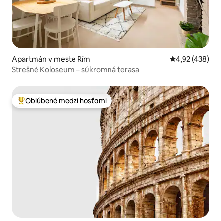
Apartmán v meste Rím
Priemerné ohod
4,92 (438)
Strešné Koloseum – súkromná terasa
Obľúbené medzi hosťami
Najobľúbenejšie medzi hosťami