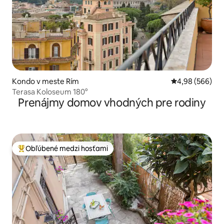
Kondo v meste Rím
Priemerné ohod
4,98 (566)
Terasa Koloseum 180°
Prenájmy domov vhodných pre rodiny
Obľúbené medzi hosťami
Najobľúbenejšie medzi hosťami