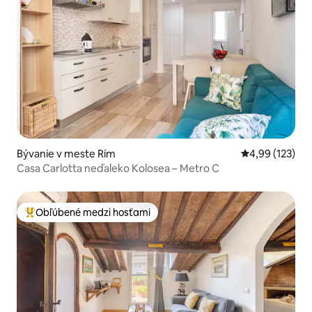
Bývanie v meste Rím
Priemerné ohod
4,99 (123)
Casa Carlotta neďaleko Kolosea – Metro C
Obľúbené medzi hosťami
Najobľúbenejšie medzi hosťami