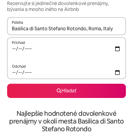
Rezervujte si jedinečné dovolenkové prenájmy,
bývania a mnoho iného na Airbnb
Poloha
Keď budú výsledky k dispozícii, môžete si ich prechádzať pom
Príchod
Odchod
Hľadať
Najlepšie hodnotené dovolenkové
prenájmy v okolí mesta Basilica di Santo
Stefano Rotondo