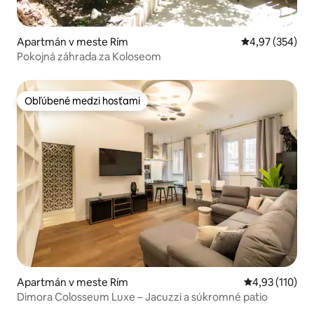
Apartmán v meste Rím
Priemerné ohod
4,97 (354)
Pokojná záhrada za Koloseom
Obľúbené medzi hosťami
Obľúbené medzi hosťami
Apartmán v meste Rím
Priemerné oho
4,93 (110)
Dimora Colosseum Luxe – Jacuzzi a súkromné patio