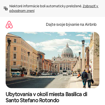
Preskočiť
Niektoré informácie boli automaticky preložené. 
Zobraziť v 
na
pôvodnom znení
obsah.
Dajte svoje bývanie na Airbnb
Ubytovania v okolí miesta Basilica di
Santo Stefano Rotondo