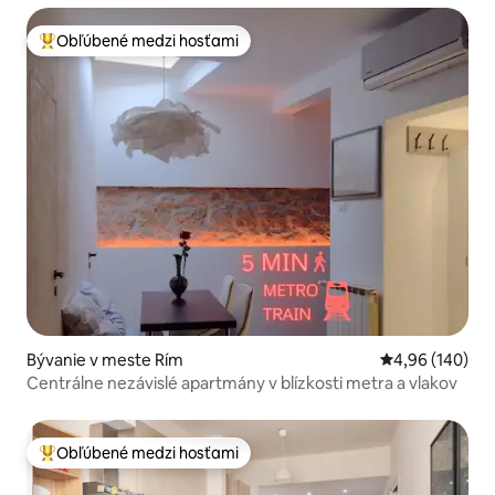
Obľúbené medzi hosťami
Najobľúbenejšie medzi hosťami
Bývanie v meste Rím
Priemerné ohod
4,96 (140)
Centrálne nezávislé apartmány v blízkosti metra a vlakov
Obľúbené medzi hosťami
Najobľúbenejšie medzi hosťami