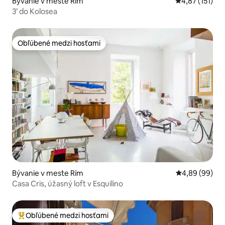
Bývanie v meste Rím
Priemerné oho
4,87 (151)
3’ do Kolosea
Obľúbené medzi hosťami
Obľúbené medzi hosťami
Bývanie v meste Rím
Priemerné oho
4,89 (99)
Casa Cris, úžasný loft v Esquilino
Obľúbené medzi hosťami
Najobľúbenejšie medzi hosťami