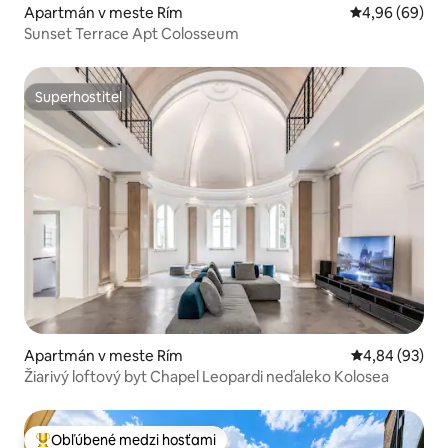
Apartmán v meste Rím
Priemerné oho
4,96 (69)
Sunset Terrace Apt Colosseum
Superhostiteľ
Superhostiteľ
Apartmán v meste Rím
Priemerné oho
4,84 (93)
Žiarivý loftový byt Chapel Leopardi neďaleko Kolosea
Obľúbené medzi hosťami