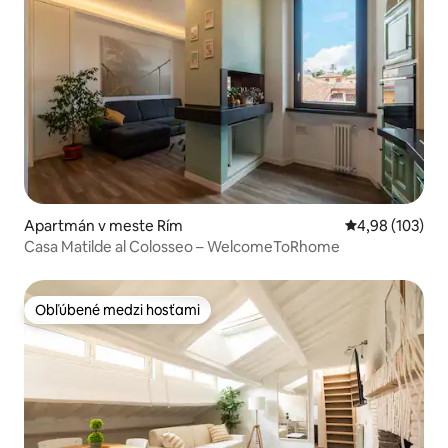
Apartmán v meste Rím
Priemerné ohod
4,98 (103)
Casa Matilde al Colosseo – WelcomeToRhome
Obľúbené medzi hosťami
Obľúbené medzi hosťami