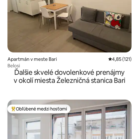
Apartmán v meste Bari
Priemerné oho
4,85 (121)
Belosi
Ďalšie skvelé dovolenkové prenájmy
v okolí miesta Železničná stanica Bari
Obľúbené medzi hosťami
Najobľúbenejšie medzi hosťami