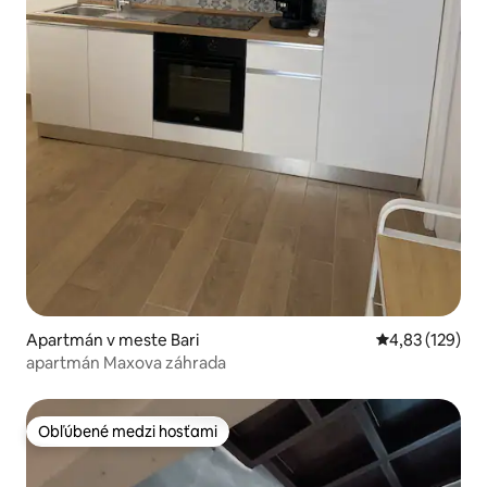
Apartmán v meste Bari
Priemerné ohod
4,83 (129)
apartmán Maxova záhrada
Obľúbené medzi hosťami
Obľúbené medzi hosťami