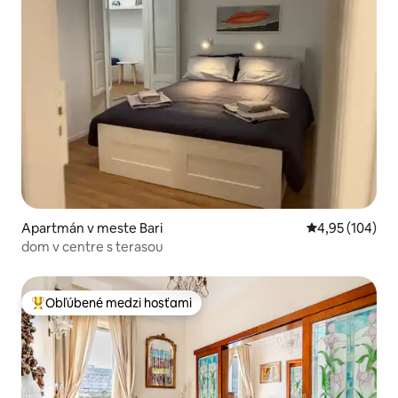
Apartmán v meste Bari
Priemerné ohod
4,95 (104)
dom v centre s terasou
Obľúbené medzi hosťami
Najobľúbenejšie medzi hosťami