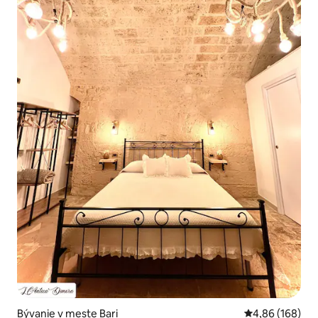
Bývanie v meste Bari
Priemerné ohod
4,86 (168)