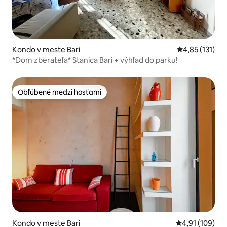
Kondo v meste Bari
Priemerné oho
4,85 (131)
*Dom zberateľa* Stanica Bari + výhľad do parku!
Obľúbené medzi hosťami
Obľúbené medzi hosťami
Kondo v meste Bari
Priemerné ohod
4,91 (109)