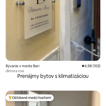
Bývanie v meste Bari
Priemerné ohod
4,98 (103)
dimora rosi
Prenájmy bytov s klimatizáciou
Obľúbené medzi hosťami
Najobľúbenejšie medzi hosťami