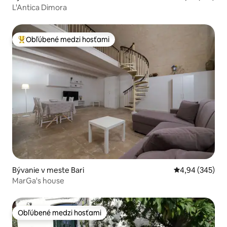
L'Antica Dimora
Obľúbené medzi hosťami
Najobľúbenejšie medzi hosťami
Bývanie v meste Bari
Priemerné ohod
4,94 (345)
MarGa's house
Obľúbené medzi hosťami
Obľúbené medzi hosťami