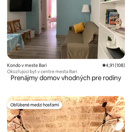
Kondo v meste Bari
Priemerné ohod
4,91 (108)
Okúzľujúci byt v centre mesta Bari
Prenájmy domov vhodných pre rodiny
Obľúbené medzi hosťami
Obľúbené medzi hosťami