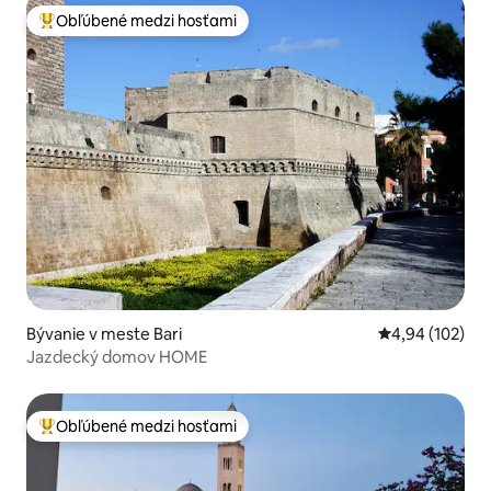
Obľúbené medzi hosťami
Najobľúbenejšie medzi hosťami
Bývanie v meste Bari
Priemerné ohod
4,94 (102)
Jazdecký domov HOME
Obľúbené medzi hosťami
Najobľúbenejšie medzi hosťami