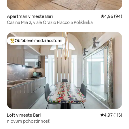
Apartmán v meste Bari
Priemerné oho
4,96 (94)
Casina Mia 2, viale Orazio Flacco 5 Poliklinika
Obľúbené medzi hosťami
Najobľúbenejšie medzi hosťami
Loft v meste Bari
Priemerné oho
4,97 (115)
n|ovum pohostinnosť