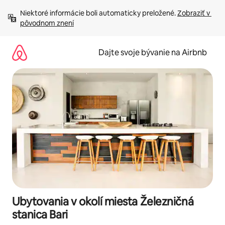
Preskočiť
Niektoré informácie boli automaticky preložené. 
Zobraziť v 
na
pôvodnom znení
obsah.
Dajte svoje bývanie na Airbnb
Ubytovania v okolí miesta Železničná
stanica Bari