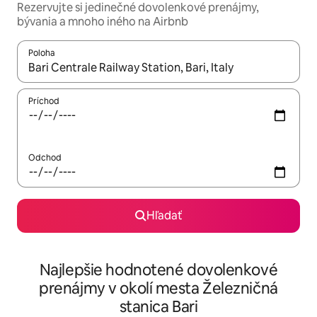
Rezervujte si jedinečné dovolenkové prenájmy,
bývania a mnoho iného na Airbnb
Poloha
Keď budú výsledky k dispozícii, môžete si ich prechádzať pom
Príchod
Odchod
Hľadať
Najlepšie hodnotené dovolenkové
prenájmy v okolí mesta Železničná
stanica Bari