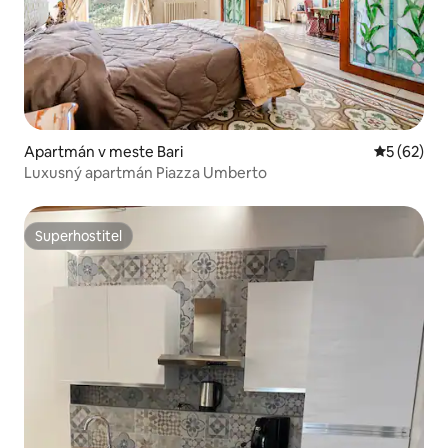
Apartmán v meste Bari
Priemerné 
5 (62)
Luxusný apartmán Piazza Umberto
Superhostiteľ
Superhostiteľ