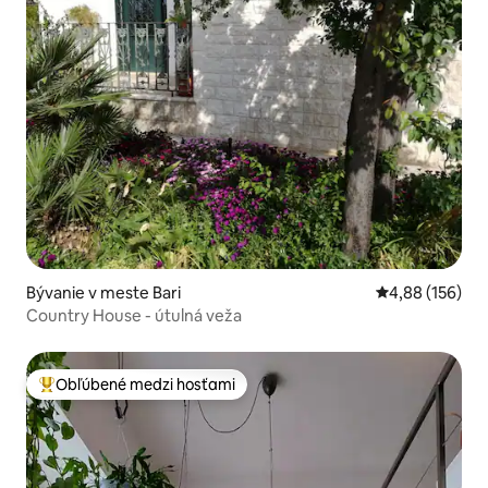
Bývanie v meste Bari
Priemerné ohod
4,88 (156)
Country House - útulná veža
Obľúbené medzi hosťami
Najobľúbenejšie medzi hosťami