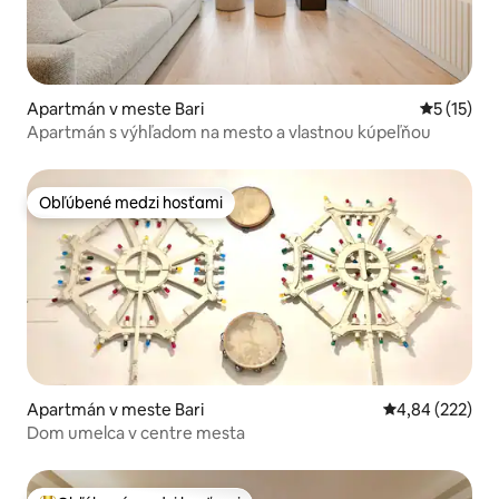
Apartmán v meste Bari
Priemerné
5 (15)
Apartmán s výhľadom na mesto a vlastnou kúpeľňou
Obľúbené medzi hosťami
Obľúbené medzi hosťami
Apartmán v meste Bari
Priemerné ohod
4,84 (222)
Dom umelca v centre mesta