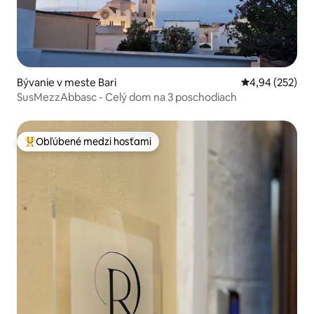
Bývanie v meste Bari
Priemerné ohod
4,94 (252)
SusMezzAbbasc - Celý dom na 3 poschodiach
Obľúbené medzi hosťami
Najobľúbenejšie medzi hosťami