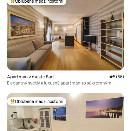
Obľúbené medzi hosťami
Najobľúbenejšie medzi hosťami
Apartmán v meste Bari
Priemerné 
5 (56)
Elegantný svetlý a luxusný apartmán so súkromným
wellness
Obľúbené medzi hosťami
Najobľúbenejšie medzi hosťami