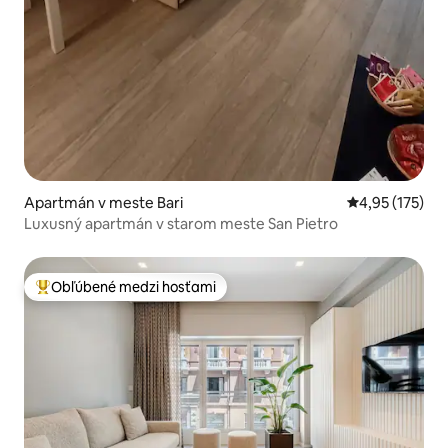
Apartmán v meste Bari
Priemerné ohod
4,95 (175)
Luxusný apartmán v starom meste San Pietro
Obľúbené medzi hosťami
Najobľúbenejšie medzi hosťami