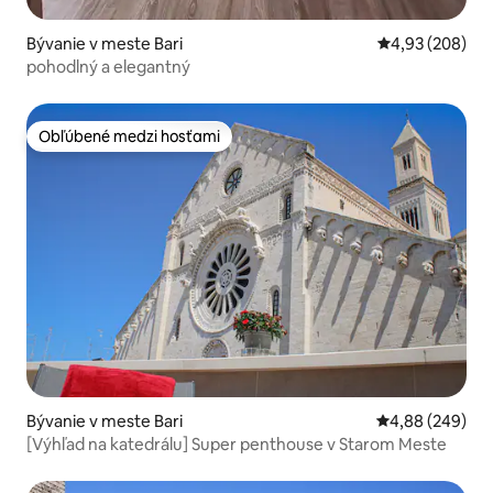
Bývanie v meste Bari
Priemerné ohod
4,93 (208)
pohodlný a elegantný
Obľúbené medzi hosťami
Obľúbené medzi hosťami
Bývanie v meste Bari
Priemerné ohod
4,88 (249)
[Výhľad na katedrálu] Super penthouse v Starom Meste