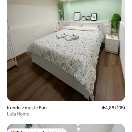
Kondo v meste Bari
Priemerné ohod
4,88 (105)
Lalla Home