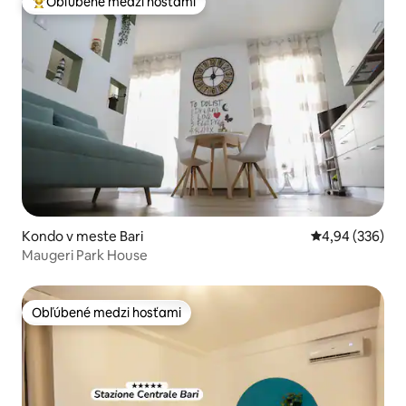
Obľúbené medzi hosťami
Najobľúbenejšie medzi hosťami
Kondo v meste Bari
Priemerné ohod
4,94 (336)
Maugeri Park House
Obľúbené medzi hosťami
Obľúbené medzi hosťami