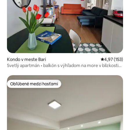
Kondo v meste Bari
Priemerné ohod
4,97 (153)
Svetlý apartmán • balkón s výhľadom na more v blízkosti
pobrežia
Obľúbené medzi hosťami
Obľúbené medzi hosťami