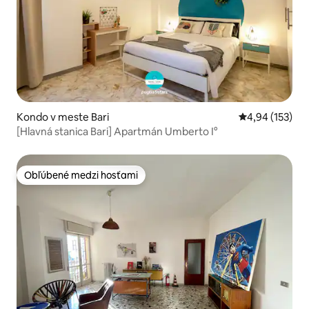
Kondo v meste Bari
Priemerné ohod
4,94 (153)
[Hlavná stanica Bari] Apartmán Umberto I°
Obľúbené medzi hosťami
Obľúbené medzi hosťami