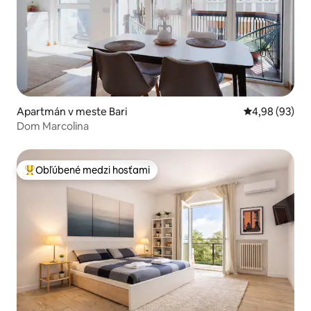
Apartmán v meste Bari
Priemerné oho
4,98 (93)
Dom Marcolina
Obľúbené medzi hosťami
Najobľúbenejšie medzi hosťami