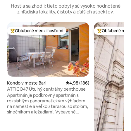
Hostia sa zhodli: tieto pobyty sú vysoko hodnotené
z hľadiska lokality, čistoty a ďalších aspektov.
Obľúbené medzi hosťami
Obľúbené medz
Najobľúbenejšie medzi hosťami
Najobľúbenejšie 
Kondo v meste Bari
Priemerné ohodnotenie 4,98 z 5
4,98 (186)
ATTICO47 Útulný centrálny penthouse
Apartmán je podkrovný apartmán s
rozsiahlým panoramatickým výhľadom
na námestie a veľkou terasou so stolom,
slnečníkom a ležadlami. Vybavené
spálňou s manželskou posteľou, druhou
spálňou s manželskou posteľou, dvoma
kúpeľňami (jedna so sprchovacím kútom