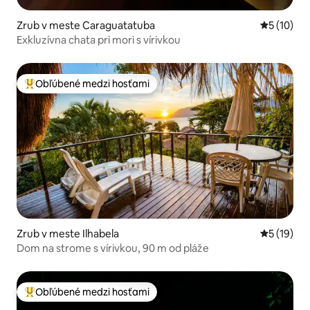
Zrub v meste Caraguatatuba
Priemerné 
5 (10)
Exkluzívna chata pri mori s vírivkou
Obľúbené medzi hosťami
Najobľúbenejšie medzi hosťami
Zrub v meste Ilhabela
Priemerné 
5 (19)
Dom na strome s vírivkou, 90 m od pláže
Obľúbené medzi hosťami
Najobľúbenejšie medzi hosťami