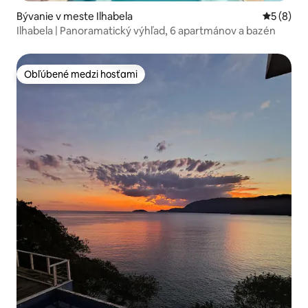
Bývanie v meste Ilhabela
Priemerné
5 (8)
Ilhabela | Panoramatický výhľad, 6 apartmánov a bazén
Obľúbené medzi hosťami
Obľúbené medzi hosťami