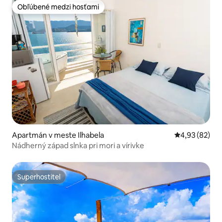
Obľúbené medzi hosťami
Obľúbené medzi hosťami
Apartmán v meste Ilhabela
Priemerné oho
4,93 (82)
Nádherný západ slnka pri mori a vírivke
Superhostiteľ
Superhostiteľ