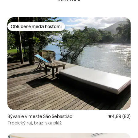
Obľúbené medzi hosťami
Obľúbené medzi hosťami
Bývanie v meste São Sebastião
Priemerné oho
4,89 (82)
Tropický raj, brazílska pláž