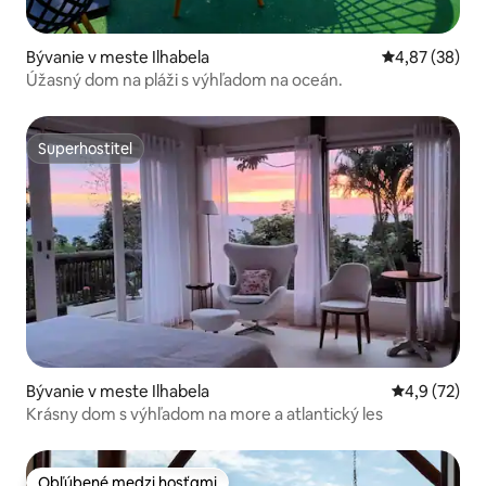
Bývanie v meste Ilhabela
Priemerné oho
4,87 (38)
Úžasný dom na pláži s výhľadom na oceán.
Superhostiteľ
Superhostiteľ
Bývanie v meste Ilhabela
Priemerné oh
4,9 (72)
Krásny dom s výhľadom na more a atlantický les
Obľúbené medzi hosťami