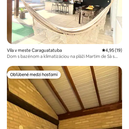
Vila v meste Caraguatatuba
Priemerné oho
4,95 (19)
Dom s bazénom a klimatizáciou na pláži Martim de Sà s
vysokým štandardom
Obľúbené medzi hosťami
Obľúbené medzi hosťami