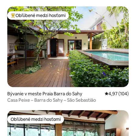
Obľúbené medzi hosťami
Najobľúbenejšie medzi hosťami
Bývanie v meste Praia Barra do Sahy
Priemerné ohod
4,97 (104)
Casa Peixe – Barra do Sahy – São Sebastião
Obľúbené medzi hosťami
Obľúbené medzi hosťami