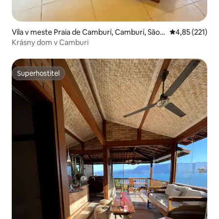
Vila v meste Praia de Camburí, Camburí, São S
Priemerné ohod
4,85 (221)
ebastião
Krásny dom v Camburi
Superhostiteľ
Superhostiteľ