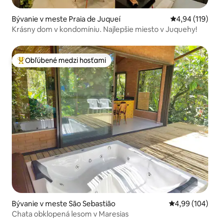
Bývanie v meste Praia de Juqueí
Priemerné ohod
4,94 (119)
Krásny dom v kondomíniu. Najlepšie miesto v Juquehy!
Obľúbené medzi hosťami
Najobľúbenejšie medzi hosťami
Bývanie v meste São Sebastião
Priemerné ohod
4,99 (104)
Chata obklopená lesom v Maresias