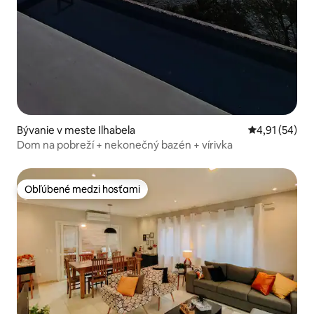
Bývanie v meste Ilhabela
Priemerné oho
4,91 (54)
Dom na pobreží + nekonečný bazén + vírivka
Obľúbené medzi hosťami
Obľúbené medzi hosťami