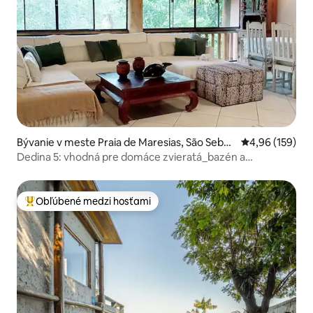
Bývanie v meste Praia de Maresias, São Sebas
Priemerné ohod
4,96 (159)
tião
Dedina 5: vhodná pre domáce zvieratá_bazén a
posilňovňa.
Obľúbené medzi hosťami
Najobľúbenejšie medzi hosťami