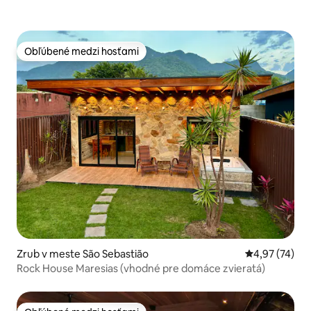
Obľúbené medzi hosťami
Obľúbené medzi hosťami
Zrub v meste São Sebastião
Priemerné oho
4,97 (74)
Rock House Maresias (vhodné pre domáce zvieratá)