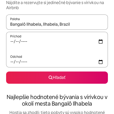
Nájdite a rezervujte si jedinečné bývanie s vírivkou na
Airbnb
Poloha
Keď budú výsledky k dispozícii, môžete si ich prechádzať pom
Príchod
Odchod
Hľadať
Najlepšie hodnotené bývania s vírivkou v
okolí mesta Bangalô Ilhabela
Hostia sa zhodli: tieto pobyty sú vysoko hodnotené