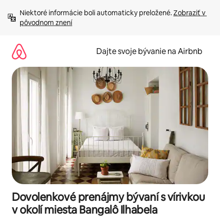
Preskočiť
Niektoré informácie boli automaticky preložené. 
Zobraziť v 
na
pôvodnom znení
obsah.
Dajte svoje bývanie na Airbnb
Dovolenkové prenájmy bývaní s vírivkou
v okolí miesta Bangalô Ilhabela