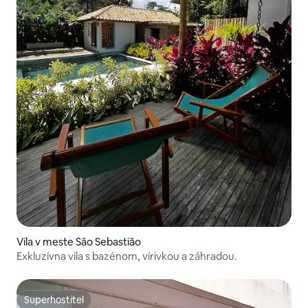
Vila v meste São Sebastião
Exkluzívna vila s bazénom, vírivkou a záhradou.
Superhostiteľ
Superhostiteľ