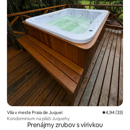
Vila v meste Praia de Juqueí
Priemerné oho
4,94 (33)
Kondomínium na pláži Juquehy
Prenájmy zrubov s vírivkou