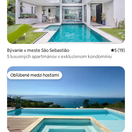
Bývanie v meste São Sebastião
Priemerné 
5 (19)
5 luxusných apartmánov v exkluzívnom kondomíniu
Obľúbené medzi hosťami
Obľúbené medzi hosťami