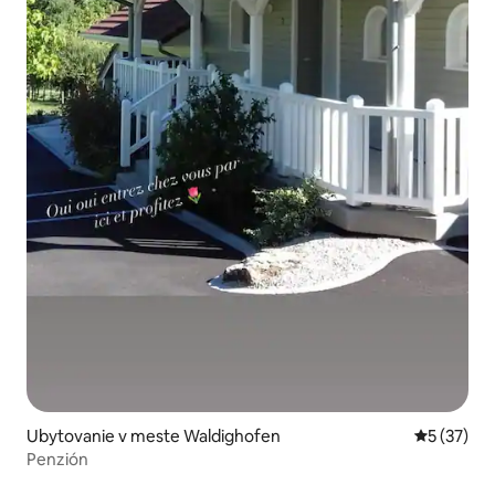
Ubytovanie v meste Waldighofen
Priemerné 
5 (37)
Penzión