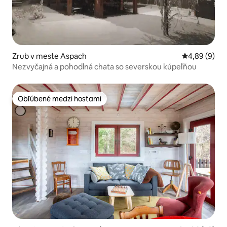
Zrub v meste Aspach
Priemerné oh
4,89 (9)
Nezvyčajná a pohodlná chata so severskou kúpeľňou
Obľúbené medzi hosťami
Obľúbené medzi hosťami