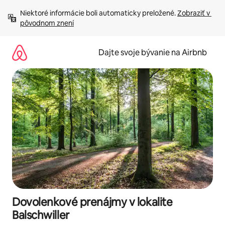
Preskočiť
Niektoré informácie boli automaticky preložené. 
Zobraziť v 
na
pôvodnom znení
obsah.
Dajte svoje bývanie na Airbnb
Dovolenkové prenájmy v lokalite
Balschwiller