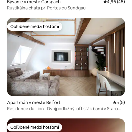
Bývanie v meste Carspach
Priemerné oho
4,96 (48)
Rustikálna chata pri Portes du Sundgau
Obľúbené medzi hosťami
Obľúbené medzi hosťami
Apartmán v meste Belfort
Priemerné
5 (5)
Résidence du Lion · Dvojpodlažný loft s 2 izbami v Starom
Meste
Obľúbené medzi hosťami
Obľúbené medzi hosťami