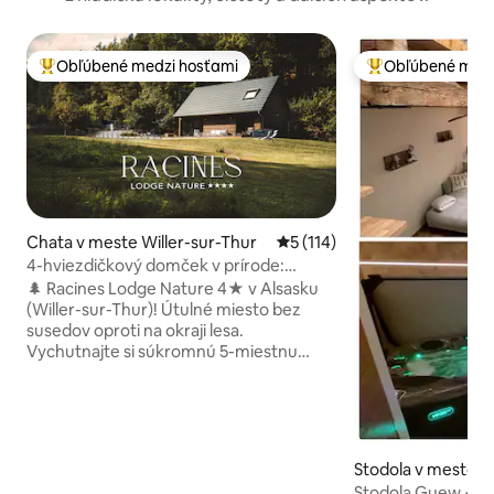
Obľúbené medzi hosťami
Obľúbené medz
Najobľúbenejšie medzi hosťami
Najobľúbenejšie 
Chata v meste Willer-sur-Thur
Priemerné ohodnotenie 5 z 5
5 (114)
4-hviezdičkový domček v prírode:
Súkromné vírivky a výhľad na les
🌲 Racines Lodge Nature 4★ v Alsasku
(Willer-sur-Thur)! Útulné miesto bez
susedov oproti na okraji lesa.
Vychutnajte si súkromnú 5-miestnu
vírivku s výhľadom na Vogézy a ohnisko.
Prémiový komfort, plne vybavené:
posteľná bielizeň, uteráky a uvítací
balíček na začiatok pobytu (káva a čaj,
prací prostriedok, tablety do umývačky
Stodola v meste
riadu, toaletný papier...). Ideálne pre
Stodola Guew •jac