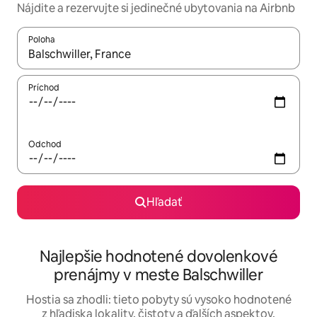
Nájdite a rezervujte si jedinečné ubytovania na Airbnb
Poloha
Keď budú výsledky k dispozícii, môžete si ich prechádzať pom
Príchod
Odchod
Hľadať
Najlepšie hodnotené dovolenkové
prenájmy v meste Balschwiller
Hostia sa zhodli: tieto pobyty sú vysoko hodnotené
z hľadiska lokality, čistoty a ďalších aspektov.