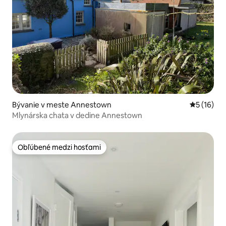
Bývanie v meste Annestown
Priemerné 
5 (16)
Mlynárska chata v dedine Annestown
Obľúbené medzi hosťami
Obľúbené medzi hosťami