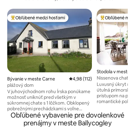
Obľúbené medzi hosťami
Obľúbené medz
Najobľúbenejšie medzi hosťami
Najobľúbenejšie 
Stodola v meste 
Nissenova chata, j
Bývanie v meste Carne
Priemerné ohodnotenie 4,98 z 5
4,98 (112)
plážová chata
Luxusný úkryt na p
plážový dom
útulná prímorská c
V juhovýchodnom rohu Írska ponúkame
prístupom na pláž.
možnosť uniknúť pred všetkým v
romantické pobyty
súkromnej chate s 1 lôžkom. Obklopený
nachádza na obálk
pobrežnými prechádzkami s voľne
Homes Interiors &
Obľúbené vybavenie pre dovolenkové
žijúcimi zvieratami a ideálny pre
Period Living, je 
pozorovateľov vtákov. Nachádzame sa
prenájmy v meste Ballycogley
elegancie. Vzneše
400 m od mora a 10 minút chôdze od
zahŕňa sporák na 
Carnsore Point. 5 minút – reštaurácia s