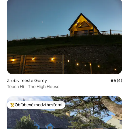
Zrub v meste Gorey
Priemerné
5 (4)
Teach Hí – The High House
Obľúbené medzi hosťami
Najobľúbenejšie medzi hosťami