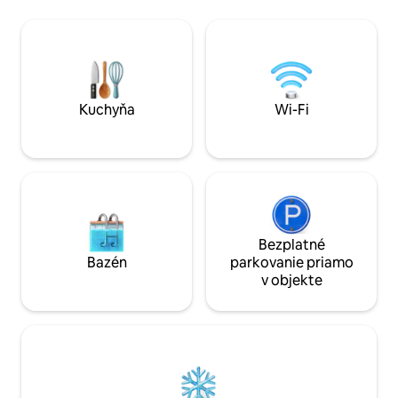
balijskom štýle s
morskými plodmi The Lobster Pot 10
štýlovú spálňu s 
minút od Lady's Island s miestnym
plne vybavenú kuc
obchodom, krčmou, kaviarňou Prístav
super rýchle širo
Rosslare a Strand sú vzdialené 15 minút
Domáce zvieratá s
jazdy a nájdete tu golfové ihriská a
byť vyškolený v d
nádherné reštaurácie. Vhodné pre psov!
Nie je však vhodné pre bábätká a deti
Kuchyňa
Wi-Fi
mladšie ako 12 rokov.
Bezplatné
Bazén
parkovanie priamo
v objekte