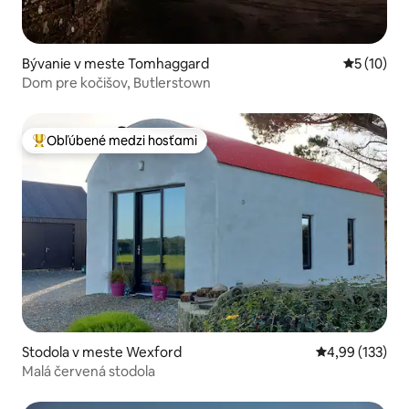
Bývanie v meste Tomhaggard
Priemerné 
5 (10)
Dom pre kočišov, Butlerstown
Obľúbené medzi hosťami
Najobľúbenejšie medzi hosťami
Stodola v meste Wexford
Priemerné ohod
4,99 (133)
Malá červená stodola