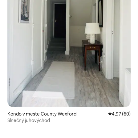
Kondo v meste County Wexford
Priemerné oho
4,97 (60)
Slnečný juhovýchod