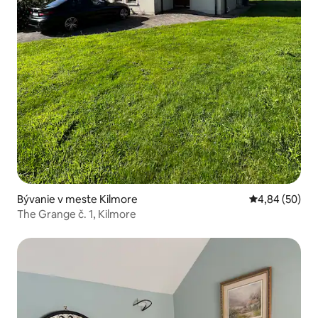
Bývanie v meste Kilmore
Priemerné oho
4,84 (50)
The Grange č. 1, Kilmore