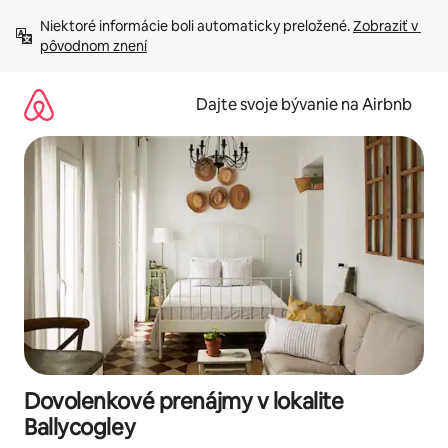
Preskočiť
Niektoré informácie boli automaticky preložené. 
Zobraziť v 
na
pôvodnom znení
obsah.
Dajte svoje bývanie na Airbnb
Dovolenkové prenájmy v lokalite
Ballycogley