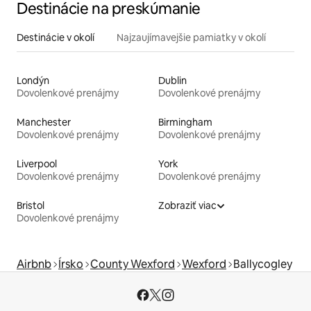
Destinácie na preskúmanie
Destinácie v okolí
Najzaujímavejšie pamiatky v okolí
Londýn
Dublin
Dovolenkové prenájmy
Dovolenkové prenájmy
Manchester
Birmingham
Dovolenkové prenájmy
Dovolenkové prenájmy
Liverpool
York
Dovolenkové prenájmy
Dovolenkové prenájmy
Bristol
Zobraziť viac
Dovolenkové prenájmy
Airbnb
Írsko
County Wexford
Wexford
Ballycogley