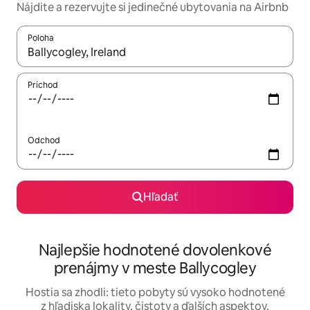
Nájdite a rezervujte si jedinečné ubytovania na Airbnb
Poloha
Keď budú výsledky k dispozícii, môžete si ich prechádzať pom
Príchod
Odchod
Hľadať
Najlepšie hodnotené dovolenkové
prenájmy v meste Ballycogley
Hostia sa zhodli: tieto pobyty sú vysoko hodnotené
z hľadiska lokality, čistoty a ďalších aspektov.