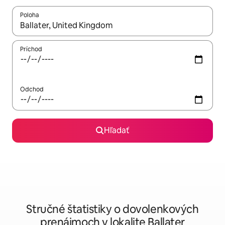
Poloha
Keď budú výsledky k dispozícii, môžete si ich prechádzať pom
Príchod
Odchod
Hľadať
Stručné štatistiky o dovolenkových
prenájmoch v lokalite Ballater