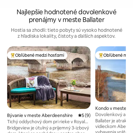
Najlepšie hodnotené dovolenkové
prenájmy v meste Ballater
Hostia sa zhodli: tieto pobyty sú vysoko hodnotené
z hľadiska lokality, čistoty a ďalších aspektov.
Obľúbené medzi hosťami
Obľúbené medz
Najobľúbenejšie medzi hosťami
Najobľúbenejšie 
Kondo v meste A
ire
Dovolenkový apar
Bývanie v meste Aberdeenshire
Priemerné ohodnotenie 5 z
5 (9)
Ballater
Ballater je atraktí
Tichý oddychový dom pri rieke v Royal
vidieckom Aberde
Deeside, Ballater
Bridgeview je útulný a príjemný 3-izbový
vybavenia vrátan