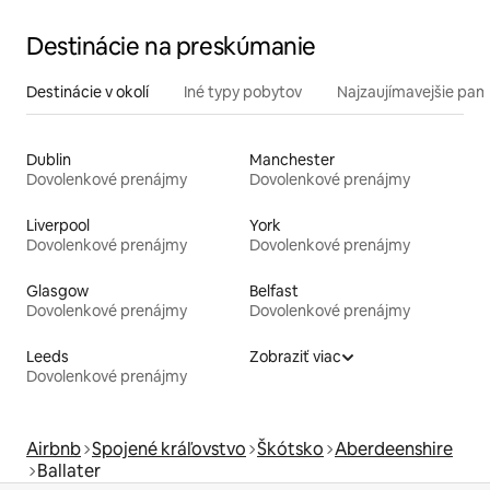
Destinácie na preskúmanie
Destinácie v okolí
Iné typy pobytov
Najzaujímavejšie pami
Dublin
Manchester
Dovolenkové prenájmy
Dovolenkové prenájmy
Liverpool
York
Dovolenkové prenájmy
Dovolenkové prenájmy
Glasgow
Belfast
Dovolenkové prenájmy
Dovolenkové prenájmy
Leeds
Zobraziť viac
Dovolenkové prenájmy
Airbnb
Spojené kráľovstvo
Škótsko
Aberdeenshire
Ballater