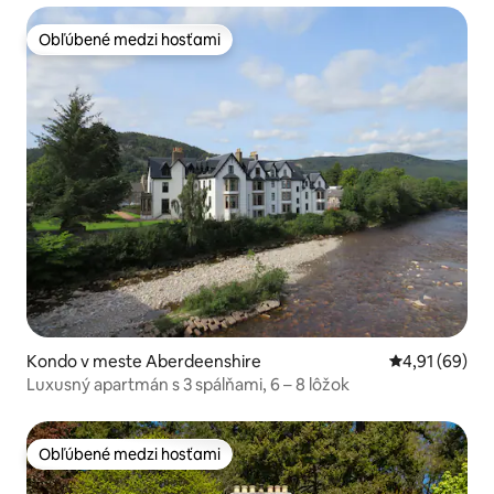
Obľúbené medzi hosťami
Obľúbené medzi hosťami
Kondo v meste Aberdeenshire
Priemerné oho
4,91 (69)
Luxusný apartmán s 3 spálňami, 6 – 8 lôžok
Obľúbené medzi hosťami
Obľúbené medzi hosťami