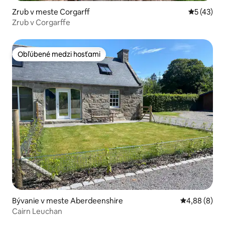
Zrub v meste Corgarff
Priemerné 
5 (43)
Zrub v Corgarffe
Obľúbené medzi hosťami
Obľúbené medzi hosťami
Bývanie v meste Aberdeenshire
Priemerné oh
4,88 (8)
Cairn Leuchan