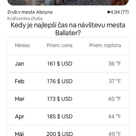
Zrub v meste Aboyne
Priemerné oho
4,94 (77)
Kráľovnina chata
Kedy je najlepší čas na návštevu mesta
Ballater?
Mesiac
Priem. cena
Priem. teplota
Jan
161 $ USD
36 °F
Feb
176 $ USD
37 °F
Mar
173 $ USD
40 °F
Apr
185 $ USD
44 °F
Máj
200 $ USD
49 °F