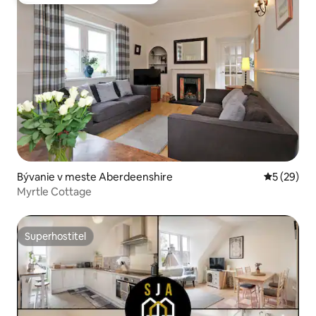
Najobľúbenejšie medzi hosťami
Bývanie v meste Aberdeenshire
Priemerné 
5 (29)
Myrtle Cottage
Superhostiteľ
Superhostiteľ