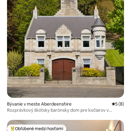
Bývanie v meste Aberdeenshire
Priemerné
5 (8)
Rozprávkový škótsky barónsky dom pre kočiarov v
Ballateri,
Obľúbené medzi hosťami