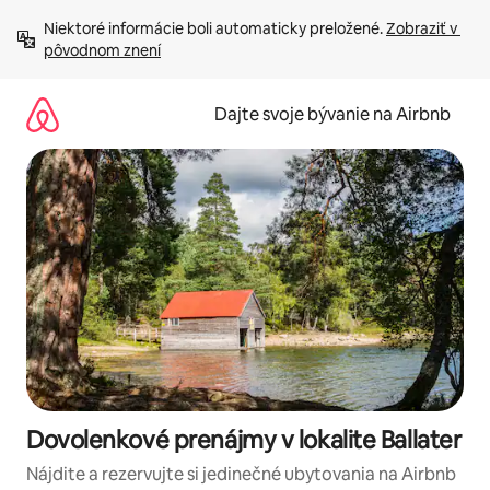
Preskočiť
Niektoré informácie boli automaticky preložené. 
Zobraziť v 
na
pôvodnom znení
obsah.
Dajte svoje bývanie na Airbnb
Dovolenkové prenájmy v lokalite Ballater
Nájdite a rezervujte si jedinečné ubytovania na Airbnb