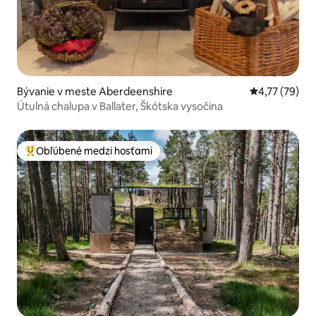
Bývanie v meste Aberdeenshire
Priemerné oho
4,77 (79)
Útulná chalupa v Ballater, Škótska vysočina
Obľúbené medzi hosťami
Najobľúbenejšie medzi hosťami