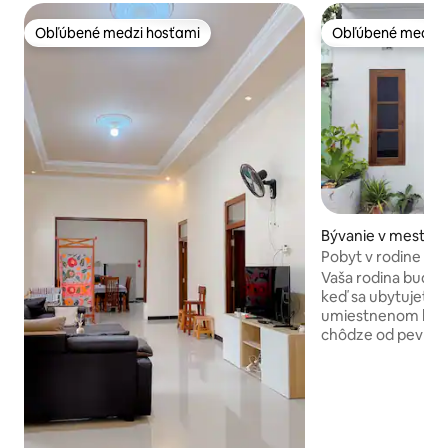
Obľúbené medzi hosťami
Obľúbené medzi 
Obľúbené medzi hosťami
Obľúbené medzi 
Bývanie v meste P
Pobyt v rodine v S
Vaša rodina bude 
keď sa ubytujete 
umiestnenom býva
chôdze od pevnost
3 minúty chôdze o
Lor v Surakarte, l
trhu Pasar Gede, 
trhu so starožitno
8 minút autom od 