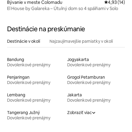
Bývanie v meste Colomadu
Priemerné oho
4,93 (14)
El House by Galareka – Útulný dom so 4 spálňami v Solo
Destinácie na preskúmanie
Destinácie v okolí
Najzaujímavejšie pamiatky v okolí
Bandung
Jogyakarta
Dovolenkové prenájmy
Dovolenkové prenájmy
Penjaringan
Grogol Petamburan
Dovolenkové prenájmy
Dovolenkové prenájmy
Lembang
Jakarta
Dovolenkové prenájmy
Dovolenkové prenájmy
Tangerang Južný
Zobraziť viac
Dovolenkové prenájmy