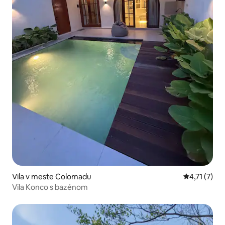
Vila v meste Colomadu
Priemerné o
4,71 (7)
Vila Konco s bazénom