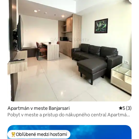
Apartmán v meste Banjarsari
Priemerné
5 (3)
Pobyt v meste a prístup do nákupného centra| Apartmán
Solo Paragon s 2 spálňami
Obľúbené medzi hosťami
Najobľúbenejšie medzi hosťami