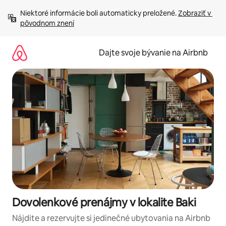
Preskočiť
Niektoré informácie boli automaticky preložené. 
Zobraziť v 
na
pôvodnom znení
obsah.
Dajte svoje bývanie na Airbnb
Dovolenkové prenájmy v lokalite Baki
Nájdite a rezervujte si jedinečné ubytovania na Airbnb