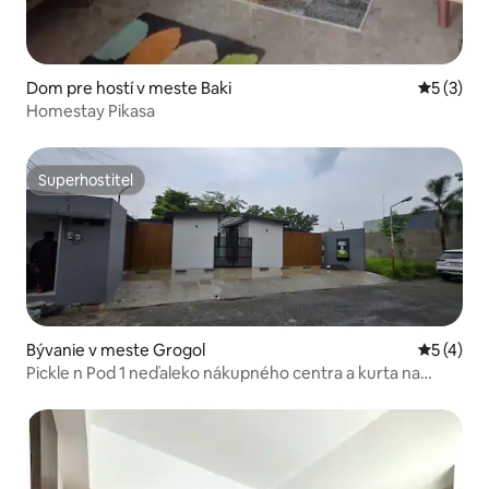
Dom pre hostí v meste Baki
Priemerné
5 (3)
Homestay Pikasa
Superhostiteľ
Superhostiteľ
Bývanie v meste Grogol
Priemerné
5 (4)
Pickle n Pod 1 neďaleko nákupného centra a kurta na
pickleball