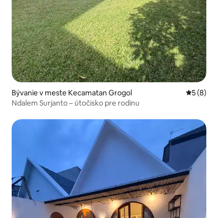
Bývanie v meste Kecamatan Grogol
Priemerné
5 (8)
Ndalem Surjanto – útočisko pre rodinu