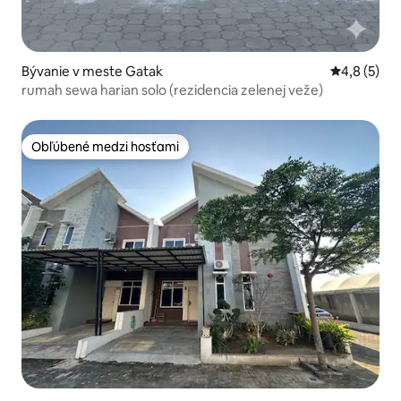
Bývanie v meste Gatak
Priemerné 
4,8 (5)
rumah sewa harian solo (rezidencia zelenej veže)
Obľúbené medzi hosťami
Obľúbené medzi hosťami