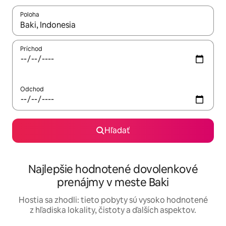
Poloha
Keď budú výsledky k dispozícii, môžete si ich prechádzať pom
Príchod
Odchod
Hľadať
Najlepšie hodnotené dovolenkové
prenájmy v meste Baki
Hostia sa zhodli: tieto pobyty sú vysoko hodnotené
z hľadiska lokality, čistoty a ďalších aspektov.