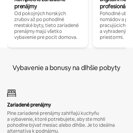
prenájmy
profesionáli 
Od pokojných horských
Pohodlné ubyto
zrubov až po pohodlné
nomádov a pro
mestské byty, tieto zariadené
pracujúcich na 
prenájmy majú všetko
a vyhradenými
vybavenie pre pocit domova.
priestormi.
Vybavenie a bonusy na dlhšie pobyty
Zariadené prenájmy
Plne zariadené prenájmy zahŕňajú kuchyňu
a vybavenie, ktoré potrebujete, aby ste mohli
pohodlne bývať mesiac alebo dlhšie. Je to ideálna
alternatíva k podnájmu.