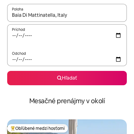
Poloha
Keď budú výsledky k dispozícii, môžete si ich prechádzať pom
Príchod
Odchod
Hľadať
Mesačné prenájmy v okolí
Obľúbené medzi hosťami
Najobľúbenejšie medzi hosťami