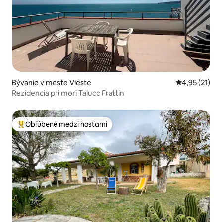
Bývanie v meste Vieste
Priemerné oh
4,95 (21)
Rezidencia pri mori Talucc Frattin
Obľúbené medzi hosťami
Najobľúbenejšie medzi hosťami