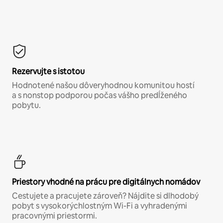
Rezervujte s istotou
Hodnotené našou dôveryhodnou komunitou hostí
a s nonstop podporou počas vášho predĺženého
pobytu.
Priestory vhodné na prácu pre digitálnych nomádov
Cestujete a pracujete zároveň? Nájdite si dlhodobý
pobyt s vysokorýchlostným Wi-Fi a vyhradenými
pracovnými priestormi.