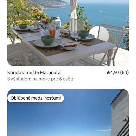
Kondo v meste Mattinata
Priemerné oho
4,97 (64)
S výhľadom na more pre 6 osôb
Obľúbené medzi hosťami
Obľúbené medzi hosťami