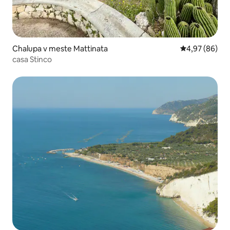
Chalupa v meste Mattinata
Priemerné oho
4,97 (86)
casa Stinco