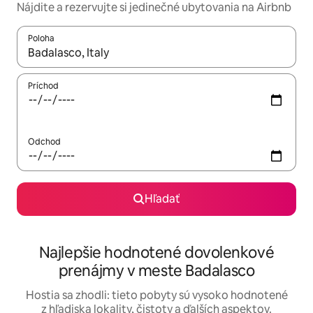
Nájdite a rezervujte si jedinečné ubytovania na Airbnb
Poloha
Keď budú výsledky k dispozícii, môžete si ich prechádzať pom
Príchod
Odchod
Hľadať
Najlepšie hodnotené dovolenkové
prenájmy v meste Badalasco
Hostia sa zhodli: tieto pobyty sú vysoko hodnotené
z hľadiska lokality, čistoty a ďalších aspektov.