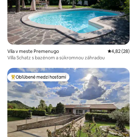
Vila v meste Premenugo
Priemerné oho
4,82 (28)
Villa Schatz s bazénom a súkromnou záhradou
Obľúbené medzi hosťami
Najobľúbenejšie medzi hosťami