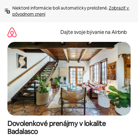
Preskočiť
Niektoré informácie boli automaticky preložené. 
Zobraziť v 
na
pôvodnom znení
obsah.
Dajte svoje bývanie na Airbnb
Dovolenkové prenájmy v lokalite
Badalasco