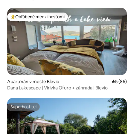
Obľúbené medzi hosťami
Najobľúbenejšie medzi hosťami
Apartmán v meste Blevio
Priemerné 
5 (86)
Dana Lakescape | Vírivka Ofuro + záhrada | Blevio
Superhostiteľ
Superhostiteľ