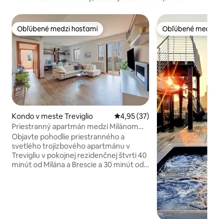
Obľúbené medzi hosťami
Obľúbené medzi 
Obľúbené medzi hosťami
Obľúbené medzi 
Kondo v meste Treviglio
Priemerné ohodnotenie 4,95 z 
4,95 (37)
Priestranný apartmán medzi Milánom
Bergamo a Bresciou
Objavte pohodlie priestranného a
svetlého trojizbového apartmánu v
Trevigliu v pokojnej rezidenčnej štvrti 40
minút od Milána a Brescie a 30 minút od
Bergama. Nachádza sa na piatom
poschodí s výťahom a ponúka 102
metrov štvorcových, svetlý obývací
priestor, plne vybavenú kuchyňu a dve
spálne, Wi-Fi a dvojpodlažné