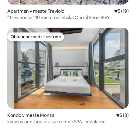
Apartmán v meste Treviolo
Priemerné 
5 (19)
"Trevihouse" 10 minút od letiska Orio al Serio BGY
Obľúbené medzi hosťami
Obľúbené medzi hosťami
Kondo v meste Monza
Priemerné
5 (8)
luxusný penthouse a súkromné SPA, bezplatné
parkovanie