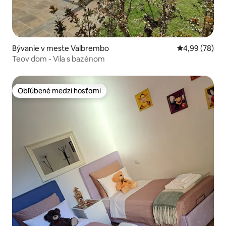
Bývanie v meste Valbrembo
Priemerné oho
4,99 (78)
Teov dom - Vila s bazénom
Obľúbené medzi hosťami
Obľúbené medzi hosťami