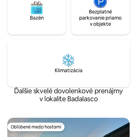
Bezplatné
Bazén
parkovanie priamo
v objekte
Klimatizácia
Ďalšie skvelé dovolenkové prenájmy
v lokalite Badalasco
Obľúbené medzi hosťami
Obľúbené medzi hosťami