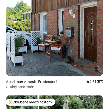
Apartmán v meste Fredesdorf
Priemerné oh
4,81 (57)
Útulný apartmán
Obľúbené medzi hosťami
Najobľúbenejšie medzi hosťami