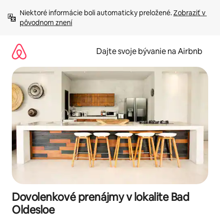
Preskočiť
Niektoré informácie boli automaticky preložené. 
Zobraziť v 
na
pôvodnom znení
obsah.
Dajte svoje bývanie na Airbnb
Dovolenkové prenájmy v lokalite Bad
Oldesloe