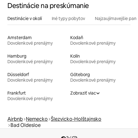
Destinácie na preskúmanie
Destinácie v okolí
Iné typy pobytov
Najzaujímavejšie pami
Amsterdam
Kodaň
Dovolenkové prenájmy
Dovolenkové prenájmy
Hamburg
Kolín
Dovolenkové prenájmy
Dovolenkové prenájmy
Düsseldorf
Göteborg
Dovolenkové prenájmy
Dovolenkové prenájmy
Frankfurt
Zobraziť viac
Dovolenkové prenájmy
Airbnb
Nemecko
Šlezvicko-Holštajnsko
Bad Oldesloe