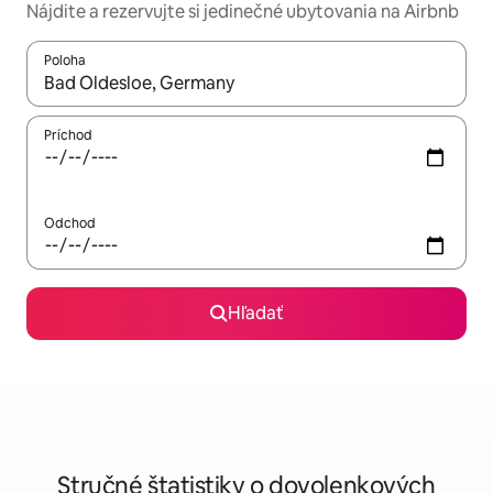
Nájdite a rezervujte si jedinečné ubytovania na Airbnb
Poloha
Keď budú výsledky k dispozícii, môžete si ich prechádzať pom
Príchod
Odchod
Hľadať
Stručné štatistiky o dovolenkových