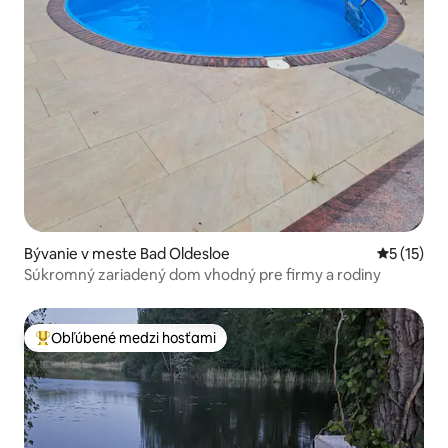
Bývanie v meste Bad Oldesloe
Priemerné
5 (15)
Súkromný zariadený dom vhodný pre firmy a rodiny
Obľúbené medzi hosťami
Najobľúbenejšie medzi hosťami