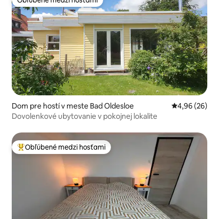
Obľúbené medzi hosťami
Dom pre hostí v meste Bad Oldesloe
Priemerné oho
4,96 (26)
Dovolenkové ubytovanie v pokojnej lokalite
Obľúbené medzi hosťami
Najobľúbenejšie medzi hosťami