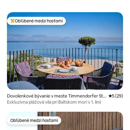
Obľúbené medzi hosťami
Najobľúbenejšie medzi hosťami
Dovolenkové bývanie v meste Timmendorfer Str
Priemerné 
5 (29)
and
Exkluzívna plážová vila pri Baltskom mori v 1. línii
Obľúbené medzi hosťami
Obľúbené medzi hosťami