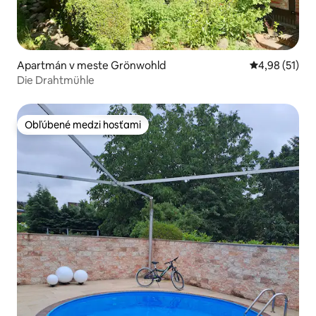
Apartmán v meste Grönwohld
Priemerné oho
4,98 (51)
Die Drahtmühle
Obľúbené medzi hosťami
Obľúbené medzi hosťami