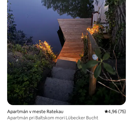
Apartmán v meste Ratekau
Priemerné oho
4,96 (75)
Apartmán pri Baltskom mori Lübecker Bucht