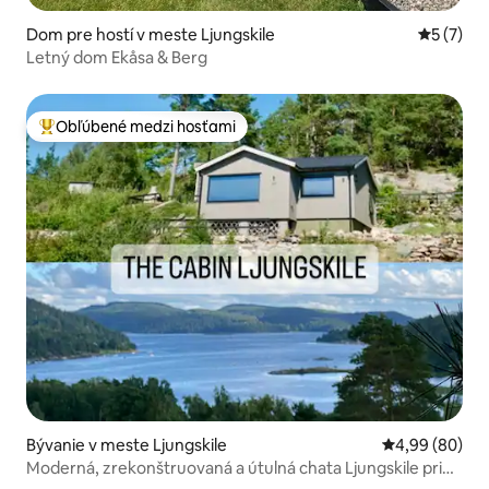
Dom pre hostí v meste Ljungskile
Priemerné
5 (7)
Letný dom Ekåsa & Berg
Obľúbené medzi hosťami
Najobľúbenejšie medzi hosťami
Bývanie v meste Ljungskile
Priemerné oho
4,99 (80)
Moderná, zrekonštruovaná a útulná chata Ljungskile pri
mori