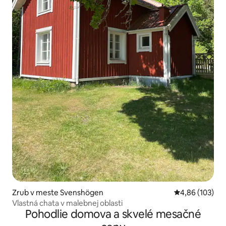
Zrub v meste Svenshögen
Priemerné ohod
4,86 (103)
Vlastná chata v malebnej oblasti
Pohodlie domova a skvelé mesačné