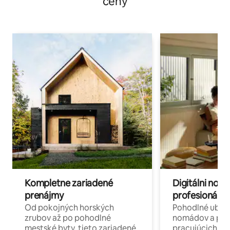
ceny
Kompletne zariadené
Digitálni nomá
prenájmy
profesionáli 
Od pokojných horských
Pohodlné ubyto
zrubov až po pohodlné
nomádov a pro
mestské byty, tieto zariadené
pracujúcich na 