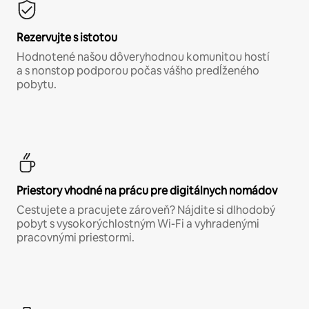
Rezervujte s istotou
Hodnotené našou dôveryhodnou komunitou hostí
a s nonstop podporou počas vášho predĺženého
pobytu.
Priestory vhodné na prácu pre digitálnych nomádov
Cestujete a pracujete zároveň? Nájdite si dlhodobý
pobyt s vysokorýchlostným Wi-Fi a vyhradenými
pracovnými priestormi.