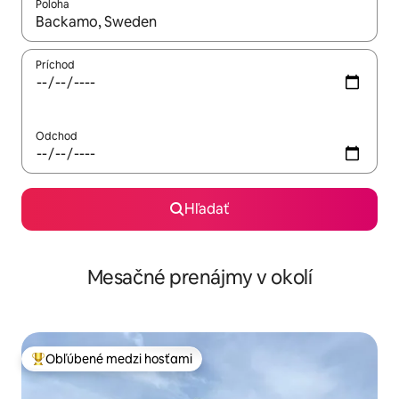
Poloha
Keď budú výsledky k dispozícii, môžete si ich prechádzať pom
Príchod
Odchod
Hľadať
Mesačné prenájmy v okolí
Obľúbené medzi hosťami
Najobľúbenejšie medzi hosťami