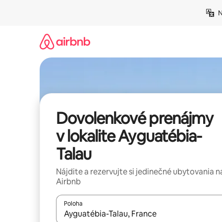
Preskočiť
N
na
obsah.
Dovolenkové prenájmy
v lokalite Ayguatébia-
Talau
Nájdite a rezervujte si jedinečné ubytovania n
Airbnb
Poloha
Keď budú výsledky k dispozícii, môžete si ich p