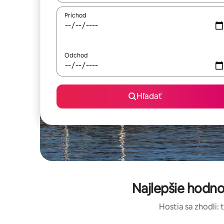
Príchod
Odchod
Hľadať
Najlepšie hodn
Hostia sa zhodli: 