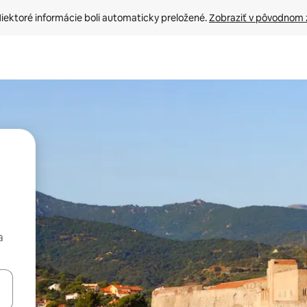
iektoré informácie boli automaticky preložené. 
Zobraziť v pôvodnom 
a
rechádzať pomocou klávesov so šípkami nahor a nadol alebo ich pres