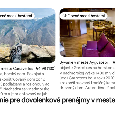
ené medzi hosťami
Obľúbené medzi hosťami
enejšie medzi hosťami
Obľúbené medzi hosťami
Bývanie v meste Ayguatébia
P
-Talau
objavte Garrotxes na horskom
 4,97 z 5, počet hodnotení: 33
 meste Canaveilles
Priemerné ohodnotenie 4,99 z 5, počet hodno
4,99 (130)
elektrickom bicykli
V nadmorskej výške 1400 m v 
a, horský dom. Pokojná a
údolí Garrotxes bol v roku 2020
ekonštruovaný dom zo 17.
zrekonštruovaný tradičný kam
 3 podlažiami a rozlohou viac
drevený dom. Autentičnosť poh
². Nachádza sa v nadmorskej
ponorenie do prírody bude v p
0 m a je orientovaný na juh.
Nachádza sa v hornej časti dedi
ie pre dovolenkové prenájmy v meste
ľkú, veľmi kvetnatú záhradu a
okraji lesa a je ideálnym miest
výhľad na údolie, masívy
turistiku, cykloturistiku alebo j
 Carança. Ideálne na odpojenie!
horských bicykloch. Ako možnosť
er je všadeprítomná a ľahko sa