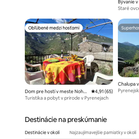
Bývanie v
Talau
Staré ov
Obľúbené medzi hosťami
Superhos
Obľúbené medzi hosťami
Superhos
Chalupa v
Pyrenejsk
Dom pre hostí v meste Nohè
Priemerné ohodnotenie
4,91 (65)
záhrada
des
Turistika a pobyt v prírode v Pyrenejach
Destinácie na preskúmanie
Destinácie v okolí
Najzaujímavejšie pamiatky v okolí