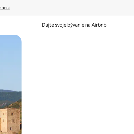
znení
Dajte svoje bývanie na Airbnb
kúmať pomocou dotykových gest či potiahnutia prstom.