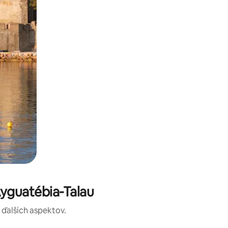
yguatébia-Talau
a ďalších aspektov.