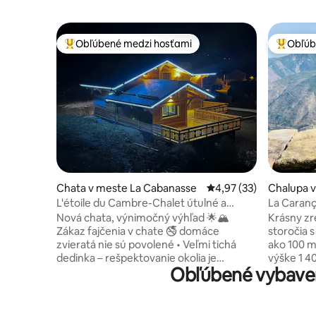
Obľúbené medzi hosťami
Obľúb
Najobľúbenejšie medzi hosťami
Najobľúb
Chata v meste La Cabanasse
Priemerné ohodnotenie
4,97 (33)
Chalupa v
L'étoile du Cambre-Chalet útulné a
La Caranç
pokojné – 1 až 9 osôb
príroda!
Nová chata, výnimočný výhľad 🌟🏔
Krásny zr
Zákaz fajčenia v chate 🚭 domáce
storočia s
zvieratá nie sú povolené • Veľmi tichá
ako 100 m
dedinka – rešpektovanie okolia je
výške 1 40
Obľúbené vybaven
nevyhnutné. • Nová, útulná chata s
Ponúka ve
nádherným výhľadom na Cambre d’Aze •
úchvatný 
7 km od Font-Romeu (10 minút) • Mimo
Canigou a
pododdielu • Kapacita: 8 osôb • Obývací
Divoká zv