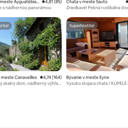
 meste Ayguatébia-
Priemerné ohodnotenie 4,81 z 5, počet hod
4,81 (85)
Chata v meste Sauto
P
ce s nádhernou panorámou
Zriedkavé! Pekná rustikálna sto
kameňov a dreva
titeľ
Superhostiteľ
titeľ
Superhostiteľ
 meste Canaveilles
Priemerné ohodnotenie 4,74 z 5, počet hodn
4,74 (164)
Bývanie v meste Eyne
ý skalný dom, nádherný výhľad,
Vysoko stojaca chata / KÚPELE 
 4,91 z 5, počet hodnotení: 65
výhľadom na údolie