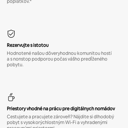
poplatkov.*
Rezervujte s istotou
Hodnotené našou dôveryhodnou komunitou hostí
a s nonstop podporou počas vášho predĺženého
pobytu.
Priestory vhodné na prácu pre digitálnych nomádov
Cestujete a pracujete zároveň? Nájdite si dlhodobý
pobyt s vysokorýchlostným Wi-Fi a vyhradenými