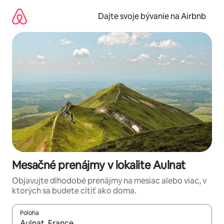
Preskočiť
na
Dajte svoje bývanie na Airbnb
obsah.
Mesačné prenájmy v lokalite Aulnat
Objavujte dlhodobé prenájmy na mesiac alebo viac, v
ktorých sa budete cítiť ako doma.
Poloha
Keď budú výsledky k dispozícii, môžete si ich prechádzať pom