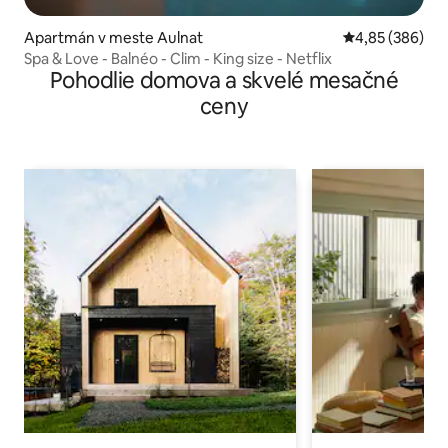
Apartmán v meste Aulnat
Priemerné ohod
4,85 (386)
Spa & Love - Balnéo - Clim - King size - Netflix
Pohodlie domova a skvelé mesačné
ceny