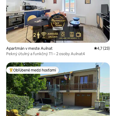
Apartmán v meste Aulnat
Priemerné o
4,7 (23)
Pekný útulný a funkčný T1 – 2 osoby Aulnat4
Obľúbené medzi hosťami
Najobľúbenejšie medzi hosťami