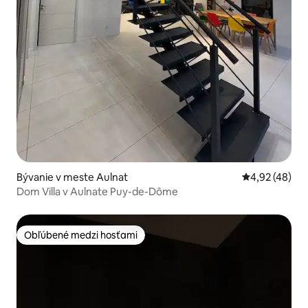
Bývanie v meste Aulnat
Priemerné oho
4,92 (48)
Dom Villa v Aulnate Puy-de-Dôme
Obľúbené medzi hosťami
Obľúbené medzi hosťami