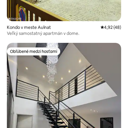
Kondo v meste Aulnat
Priemerné oho
4,92 (48)
Veľký samostatný apartmán v dome.
Obľúbené medzi hosťami
Obľúbené medzi hosťami