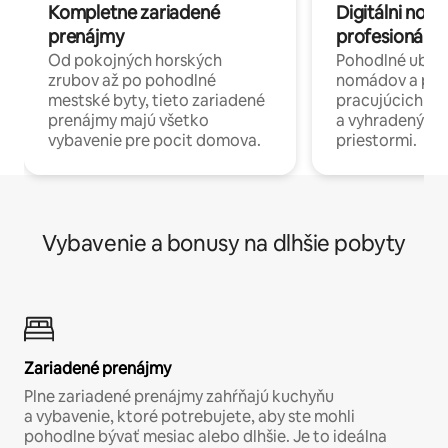
Kompletne zariadené
Digitálni nomá
prenájmy
profesionáli 
Od pokojných horských
Pohodlné ubyto
zrubov až po pohodlné
nomádov a pro
mestské byty, tieto zariadené
pracujúcich na 
prenájmy majú všetko
a vyhradenými
vybavenie pre pocit domova.
priestormi.
Vybavenie a bonusy na dlhšie pobyty
Zariadené prenájmy
Plne zariadené prenájmy zahŕňajú kuchyňu
a vybavenie, ktoré potrebujete, aby ste mohli
pohodlne bývať mesiac alebo dlhšie. Je to ideálna