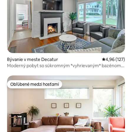
Bývanie v meste Decatur
Priemerné ohod
4,96 (127)
Moderný pobyt so súkromným *vyhrievaným* bazénom a
vírivkou
Obľúbené medzi hosťami
Obľúbené medzi hosťami