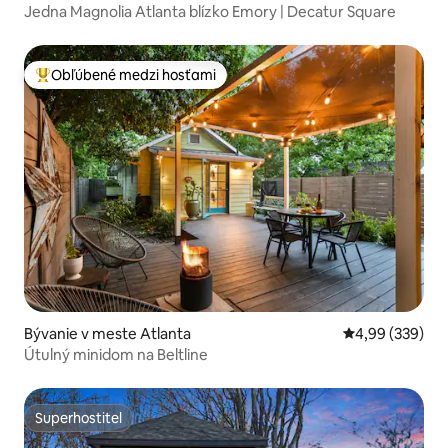
Jedna Magnolia Atlanta blízko Emory | Decatur Square
Obľúbené medzi hosťami
Najobľúbenejšie medzi hosťami
Bývanie v meste Atlanta
Priemerné ohod
4,99 (339)
Útulný minidom na Beltline
Superhostiteľ
Superhostiteľ