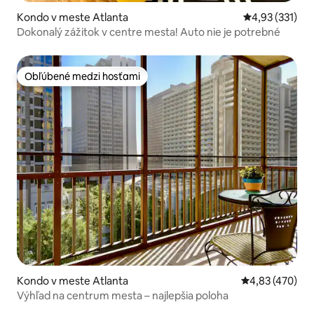
Kondo v meste Atlanta
Priemerné ohod
4,93 (331)
Dokonalý zážitok v centre mesta! Auto nie je potrebné
Obľúbené medzi hosťami
Obľúbené medzi hosťami
Kondo v meste Atlanta
Priemerné ohod
4,83 (470)
Výhľad na centrum mesta – najlepšia poloha