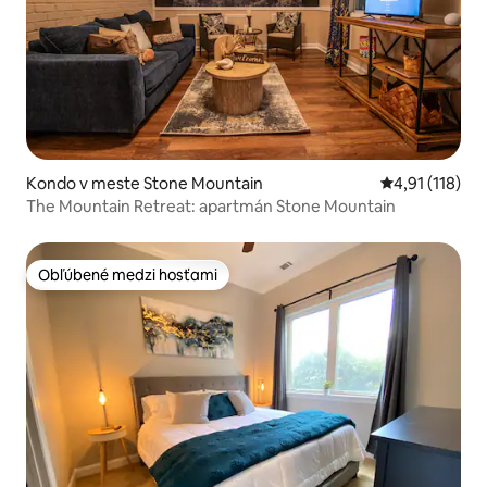
Kondo v meste Stone Mountain
Priemerné oho
4,91 (118)
The Mountain Retreat: apartmán Stone Mountain
Obľúbené medzi hosťami
Obľúbené medzi hosťami