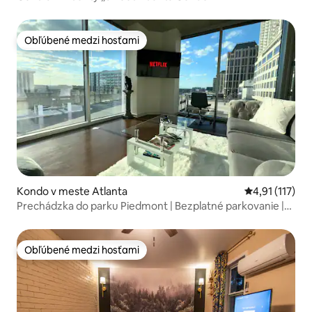
Obľúbené medzi hosťami
Obľúbené medzi hosťami
Kondo v meste Atlanta
Priemerné oho
4,91 (117)
Prechádzka do parku Piedmont | Bezplatné parkovanie |
Výhľad na mesto
Obľúbené medzi hosťami
Obľúbené medzi hosťami