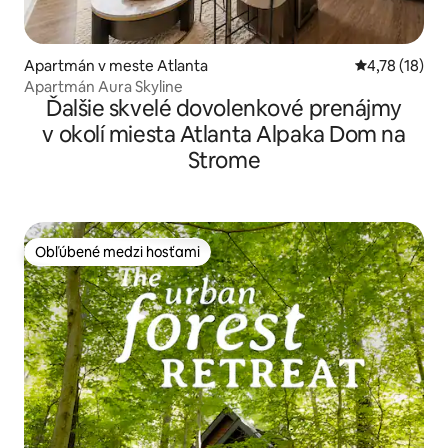
Apartmán v meste Atlanta
Priemerné oh
4,78 (18)
Apartmán Aura Skyline
Ďalšie skvelé dovolenkové prenájmy
v okolí miesta Atlanta Alpaka Dom na
Strome
Obľúbené medzi hosťami
Obľúbené medzi hosťami