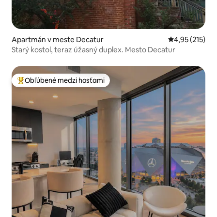
Apartmán v meste Decatur
Priemerné ohod
4,95 (215)
Starý kostol, teraz úžasný duplex. Mesto Decatur
Obľúbené medzi hosťami
Najobľúbenejšie medzi hosťami