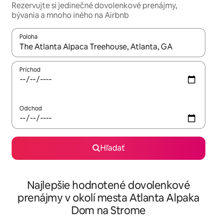
Rezervujte si jedinečné dovolenkové prenájmy,
bývania a mnoho iného na Airbnb
Poloha
Keď budú výsledky k dispozícii, môžete si ich prechádzať pom
Príchod
Odchod
Hľadať
Najlepšie hodnotené dovolenkové
prenájmy v okolí mesta Atlanta Alpaka
Dom na Strome