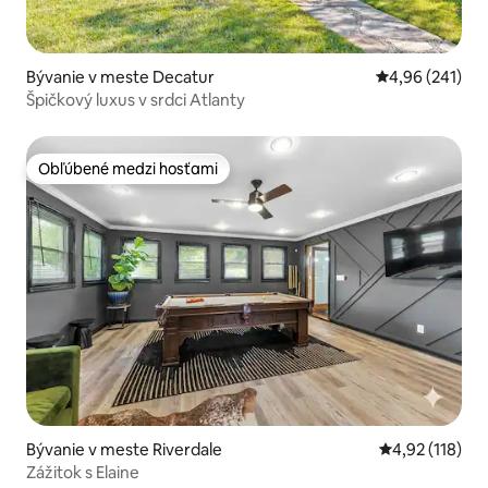
Bývanie v meste Decatur
Priemerné ohod
4,96 (241)
Špičkový luxus v srdci Atlanty
Obľúbené medzi hosťami
Obľúbené medzi hosťami
Bývanie v meste Riverdale
Priemerné oho
4,92 (118)
Zážitok s Elaine