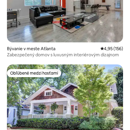
Bývanie v meste Atlanta
Priemerné ohod
4,95 (156)
Zabezpečený domov s luxusným interiérovým dizajnom
Obľúbené medzi hosťami
Obľúbené medzi hosťami