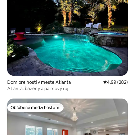
Dom pre hostí v meste Atlanta
Priemerné ohod
4,99 (282)
Atlanta: bazény a palmový raj
Obľúbené medzi hosťami
Obľúbené medzi hosťami