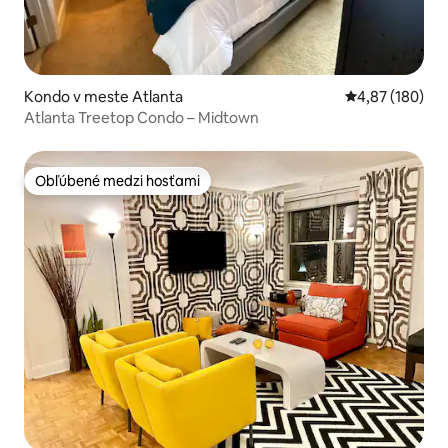
Kondo v meste Atlanta
Priemerné ohod
4,87 (180)
Atlanta Treetop Condo – Midtown
Obľúbené medzi hosťami
Obľúbené medzi hosťami