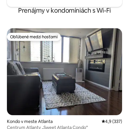
Prenájmy v kondomíniách s Wi-Fi
Obľúbené medzi hosťami
Obľúbené medzi hosťami
Kondo v meste Atlanta
Priemerné oho
4,9 (337)
Centrum Atlanty „Sweet Atlanta Condo“