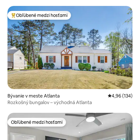
Obľúbené medzi hosťami
Najobľúbenejšie medzi hosťami
Bývanie v meste Atlanta
Priemerné ohod
4,96 (134)
Rozkošný bungalov – východná Atlanta
Obľúbené medzi hosťami
Obľúbené medzi hosťami