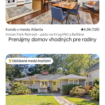
Kondo v meste Atlanta
Priemerné ohod
4,96 (129)
Inman Park Retreat – pešo na Krog Mkt a Beltline
Prenájmy domov vhodných pre rodiny
Obľúbené medzi hosťami
Najobľúbenejšie medzi hosťami