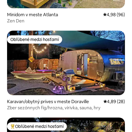
Minidom v meste Atlanta
Priemerné oho
4,98 (96)
Zen Den
Obľúbené medzi hosťami
Obľúbené medzi hosťami
Karavan/obytný príves v meste Doraville
Priemerné oho
4,89 (28)
Zber sezónnych fíg/hrozna, vírivka, sauna, hry
Obľúbené medzi hosťami
Najobľúbenejšie medzi hosťami