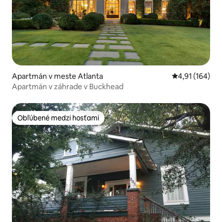
Apartmán v meste Atlanta
Priemerné ohod
4,91 (164)
Apartmán v záhrade v Buckhead
Obľúbené medzi hosťami
Obľúbené medzi hosťami