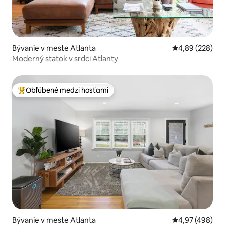
Bývanie v meste Atlanta
Priemerné ohod
4,89 (228)
Moderný statok v srdci Atlanty
Obľúbené medzi hosťami
Najobľúbenejšie medzi hosťami
Bývanie v meste Atlanta
Priemerné ohod
4,97 (498)