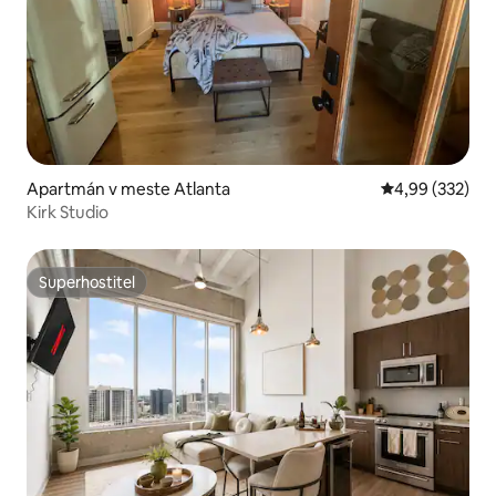
Apartmán v meste Atlanta
Priemerné ohod
4,99 (332)
Kirk Studio
Superhostiteľ
Superhostiteľ