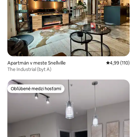
Apartmán v meste Snellville
Priemerné ohod
4,99 (110)
The Industrial (byt A)
Obľúbené medzi hosťami
Obľúbené medzi hosťami