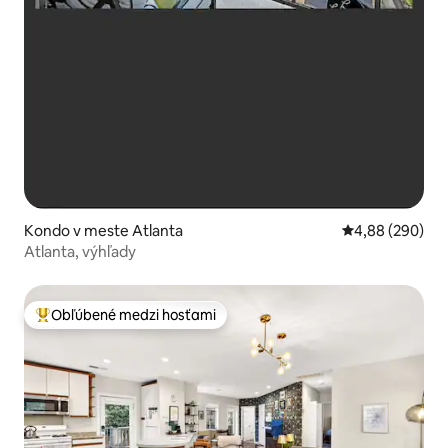
Kondo v meste Atlanta
Priemerné ohod
4,88 (290)
Atlanta, výhľady
Obľúbené medzi hosťami
Najobľúbenejšie medzi hosťami