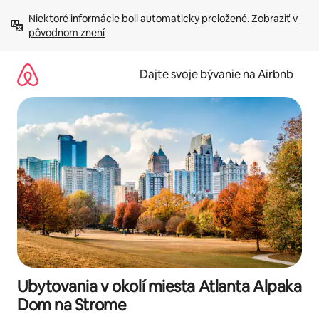
Preskočiť
Niektoré informácie boli automaticky preložené. 
Zobraziť v 
na
pôvodnom znení
obsah.
Dajte svoje bývanie na Airbnb
Ubytovania v okolí miesta Atlanta Alpaka
Dom na Strome