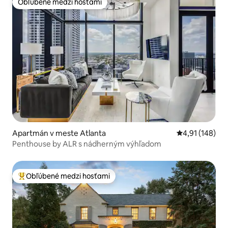
Obľúbené medzi hosťami
Obľúbené medzi hosťami
Apartmán v meste Atlanta
Priemerné ohod
4,91 (148)
Penthouse by ALR s nádherným výhľadom
Obľúbené medzi hosťami
Najobľúbenejšie medzi hosťami