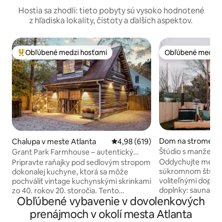
Hostia sa zhodli: tieto pobyty sú vysoko hodnotené
z hľadiska lokality, čistoty a ďalších aspektov.
Obľúbené medzi hosťami
Obľúbené medzi 
Najobľúbenejšie medzi hosťami
Obľúbené medzi 
Dom na strome v 
Chalupa v meste Atlanta
Priemerné ohodnotenie 4,98 z 5
4,98 (619)
ondale Estates
Štúdio s manželsk
Grant Park Farmhouse – autentický
voliteľnou saunou
južanský šarm
Oddychujte medzi
Pripravte raňajky pod sedlovým stropom
súkromnom štúdiu 
dokonalej kuchyne, ktorá sa môže
voliteľnými doplnkami. ➕ W
pochváliť vintage kuchynskými skrinkami
doplnky: sauna, v
zo 40. rokov 20. storočia. Tento
Obľúbené vybavenie v dovolenkových
studená kúpeľňa 
nádherný domov, kombinujúci bielu
Veľká manželská p
drevenú loď, dubovú podlahu z tvrdého
prenájmoch v okolí mesta Atlanta
sedadlá ideálne n
dreva a prašanovo modrých akcentov, je