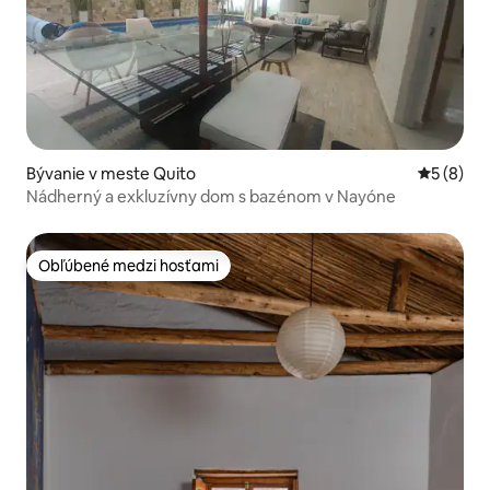
Bývanie v meste Quito
Priemerné
5 (8)
Nádherný a exkluzívny dom s bazénom v Nayóne
Obľúbené medzi hosťami
Obľúbené medzi hosťami