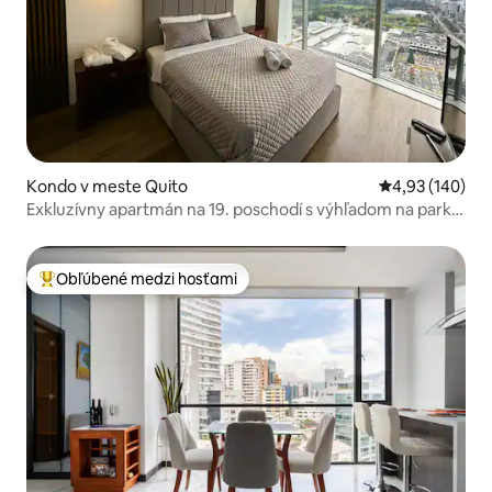
Kondo v meste Quito
Priemerné ohod
4,93 (140)
Exkluzívny apartmán na 19. poschodí s výhľadom na park
La Carolina
Obľúbené medzi hosťami
Najobľúbenejšie medzi hosťami