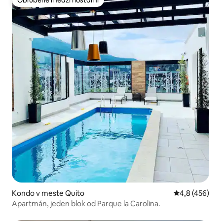
Obľúbené medzi hosťami
Kondo v meste Quito
Priemerné oho
4,8 (456)
Apartmán, jeden blok od Parque la Carolina.