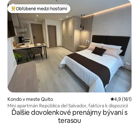
Obľúbené medzi hosťami
Najobľúbenejšie medzi hosťami
Kondo v meste Quito
Priemerné oh
4,9 (161)
Mini apartmán República del Salvador, faktúra k dispozícii
Ďalšie dovolenkové prenájmy bývaní s
terasou