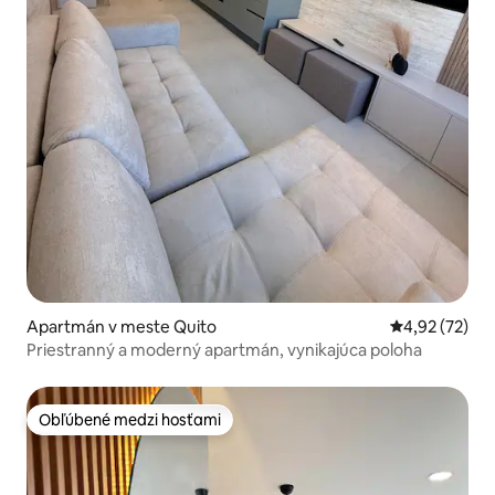
Apartmán v meste Quito
Priemerné oho
4,92 (72)
Priestranný a moderný apartmán, vynikajúca poloha
Obľúbené medzi hosťami
Obľúbené medzi hosťami