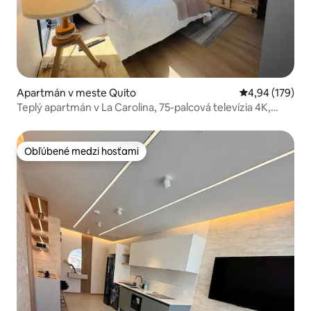
Apartmán v meste Quito
Priemerné ohod
4,94 (179)
Teplý apartmán v La Carolina, 75-palcová televízia 4K,
žiadne parkovanie
Obľúbené medzi hosťami
Obľúbené medzi hosťami