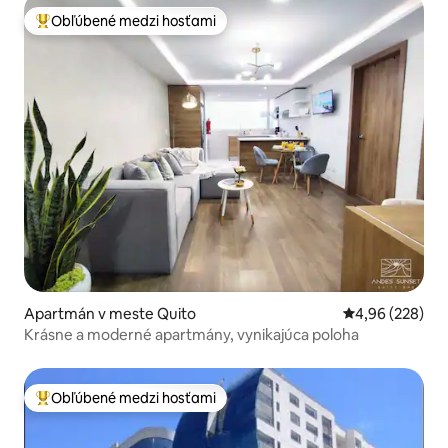
Obľúbené medzi hosťami
Najobľúbenejšie medzi hosťami
Apartmán v meste Quito
Priemerné ohod
4,96 (228)
Krásne a moderné apartmány, vynikajúca poloha
Obľúbené medzi hosťami
Najobľúbenejšie medzi hosťami