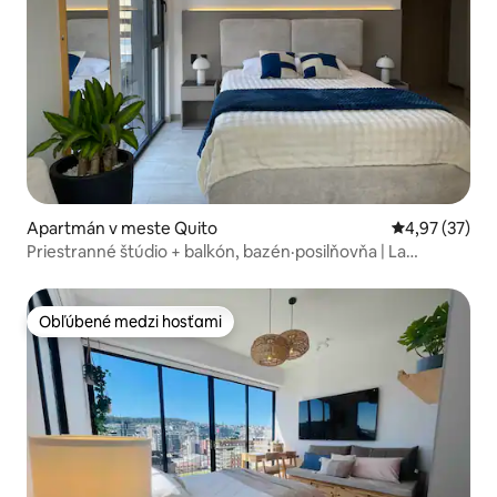
Apartmán v meste Quito
Priemerné oho
4,97 (37)
Priestranné štúdio + balkón, bazén·posilňovňa | La
Carolina
Obľúbené medzi hosťami
Obľúbené medzi hosťami