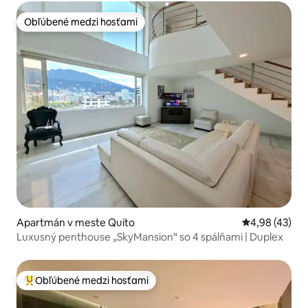
Obľúbené medzi hosťami
Obľúbené medzi hosťami
Apartmán v meste Quito
Priemerné oho
4,98 (43)
Luxusný penthouse „SkyMansion“ so 4 spálňami | Duplex
Obľúbené medzi hosťami
Najobľúbenejšie medzi hosťami