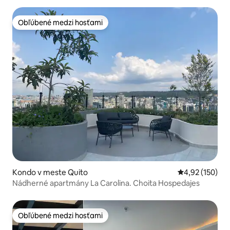
Obľúbené medzi hosťami
Obľúbené medzi hosťami
Kondo v meste Quito
Priemerné ohod
4,92 (150)
Nádherné apartmány La Carolina. Choita Hospedajes
Obľúbené medzi hosťami
Obľúbené medzi hosťami