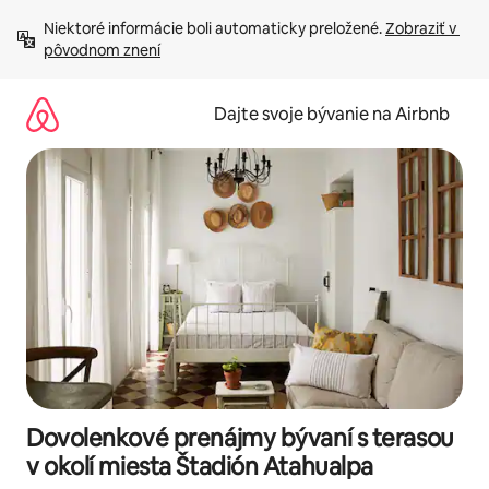
Preskočiť
Niektoré informácie boli automaticky preložené. 
Zobraziť v 
na
pôvodnom znení
obsah.
Dajte svoje bývanie na Airbnb
Dovolenkové prenájmy bývaní s terasou
v okolí miesta Štadión Atahualpa