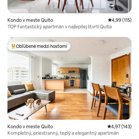
Kondo v meste Quito
Priemerné oho
4,99 (115)
TOP Fantastický apartmán v najlepšej štvrti Quita
Obľúbené medzi hosťami
Najobľúbenejšie medzi hosťami
Kondo v meste Quito
Priemerné ohod
4,97 (143)
Kompletný, priestranný, teplý a elegantný apartmán