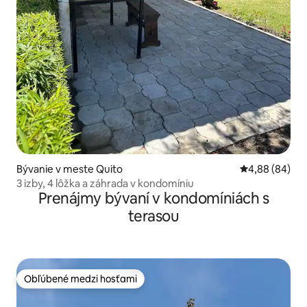
Bývanie v meste Quito
Priemerné oho
4,88 (84)
3 izby, 4 lôžka a záhrada v kondomíniu
Prenájmy bývaní v kondomíniách s
terasou
Obľúbené medzi hosťami
Obľúbené medzi hosťami