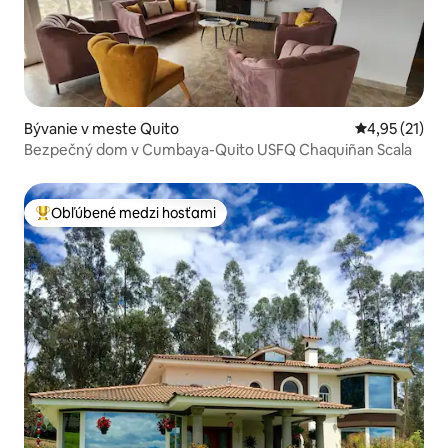
Bývanie v meste Quito
Priemerné oh
4,95 (21)
Bezpečný dom v Cumbaya-Quito USFQ Chaquiñan Scala
Obľúbené medzi hosťami
Najobľúbenejšie medzi hosťami