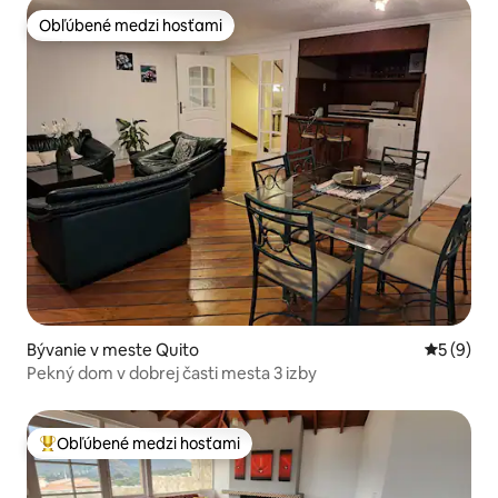
Obľúbené medzi hosťami
Obľúbené medzi hosťami
Bývanie v meste Quito
Priemerné
5 (9)
Pekný dom v dobrej časti mesta 3 izby
Obľúbené medzi hosťami
Najobľúbenejšie medzi hosťami