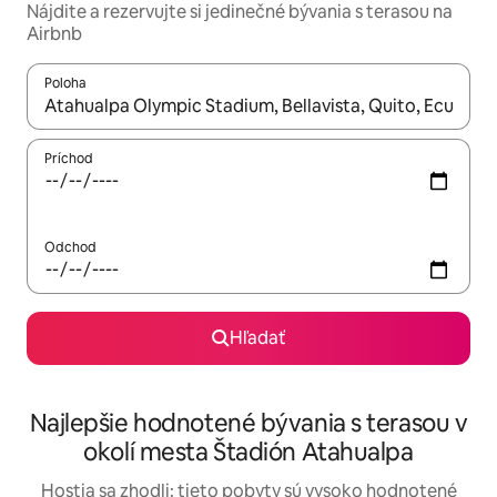
Nájdite a rezervujte si jedinečné bývania s terasou na
Airbnb
Poloha
Keď budú výsledky k dispozícii, môžete si ich prechádzať pom
Príchod
Odchod
Hľadať
Najlepšie hodnotené bývania s terasou v
okolí mesta Štadión Atahualpa
Hostia sa zhodli: tieto pobyty sú vysoko hodnotené