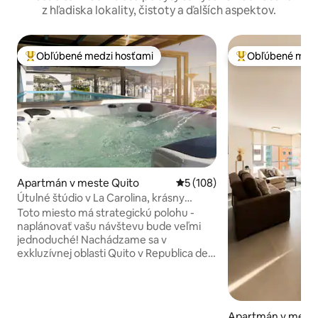
z hľadiska lokality, čistoty a ďalších aspektov.
Obľúbené medzi hosťami
Obľúbené medz
Najobľúbenejšie medzi hosťami
Najobľúbenejšie 
Apartmán v meste Quito
Priemerné ohodnotenie 5 z 5
5 (108)
Útulné štúdio v La Carolina, krásny
výhľad!
Toto miesto má strategickú polohu -
naplánovať vašu návštevu bude veľmi
jednoduché! Nachádzame sa v
exkluzívnej oblasti Quito v Republica del
Salvador neďaleko Parque La Carolina,
obklopenej najlepšími reštauráciami a
kaviarňami. Tento moderný priestor je
ideálny pre váš pobyt. Nachádzate sa na
Apartmán v meste