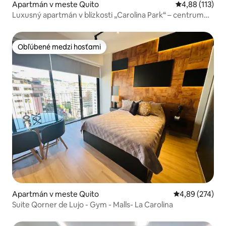
Apartmán v meste Quito
Priemerné oho
4,88 (113)
Luxusný apartmán v blízkosti „Carolina Park“ – centrum
Quito
Obľúbené medzi hosťami
Obľúbené medzi hosťami
Apartmán v meste Quito
Priemerné ohod
4,89 (274)
Suite Qorner de Lujo - Gym - Malls- La Carolina