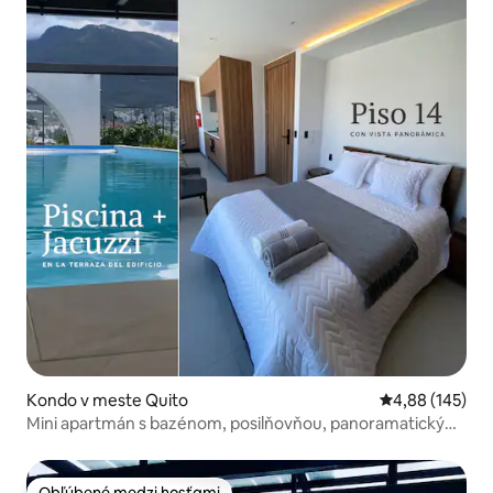
Kondo v meste Quito
Priemerné ohod
4,88 (145)
Mini apartmán s bazénom, posilňovňou, panoramatickým
výhľadom
Obľúbené medzi hosťami