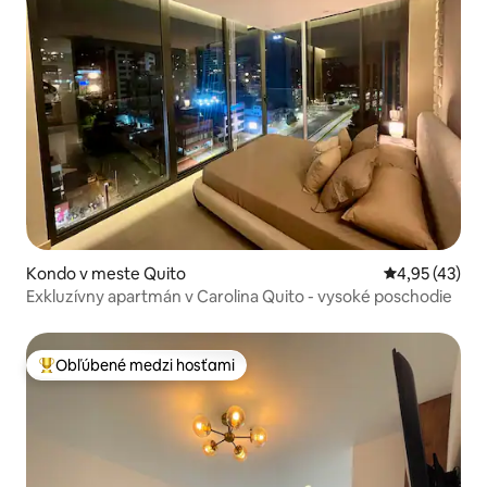
Kondo v meste Quito
Priemerné oho
4,95 (43)
Exkluzívny apartmán v Carolina Quito - vysoké poschodie
Obľúbené medzi hosťami
Najobľúbenejšie medzi hosťami