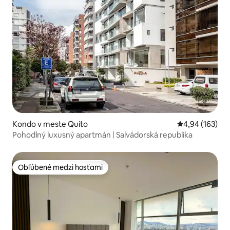
Kondo v meste Quito
Priemerné ohod
4,94 (163)
Pohodlný luxusný apartmán | Salvádorská republika
Obľúbené medzi hosťami
Obľúbené medzi hosťami