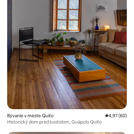
Bývanie v meste Quito
Priemerné oho
4,97 (60)
Historický dom pred kostolom, Guápulo Quito