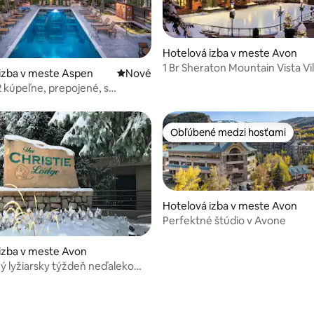
Hotelová izba v meste Avon
1 Br Sheraton Mountain Vista Vi
izba v meste Aspen
Nové ubytovanie
Nové
2 kúpeľne, prepojené, s
/obývačkou a jedálňou
Obľúbené medzi hosťami
Obľúbené medzi hosťami
Hotelová izba v meste Avon
Perfektné štúdio v Avone
izba v meste Avon
 lyžiarsky týždeň neďaleko
eeku a Vailu