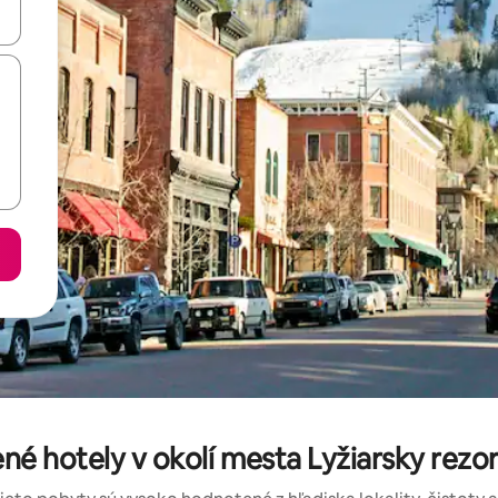
rechádzať pomocou klávesov so šípkami nahor a nadol alebo ich pres
né hotely v okolí mesta Lyžiarsky rez