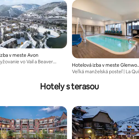
izba v meste Avon
lyžovanie vo Vail a Beaver
Hotelová izba v meste Glenwo
d Springs
Veľká manželská posteľ | La Qu
ie 4,8 z 5, počet hodnotení: 5
Glenwood | Výlet do termálnyc
prameňov
Hotely s terasou