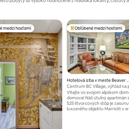
tieto pobyty sú vysoko hodnotené z hľadiska lokality, čistoty 
é medzi hosťami
Obľúbené medzi hosťami
é medzi hosťami
Najobľúbenejšie medzi hosťami
Hotelová izba v meste Beaver 
eek
Centrum BC Village, výhľad na 
svah
Vitajte vo svojom alpskom do
domova! Náš útulný apartmán s
525 štvorcových stôp je zasunu
luxusného objektu Marriott v sr
dediny Beaver Creek Lodge s
nádherným výhľadom na potok 
prvotriednym vybavením a po