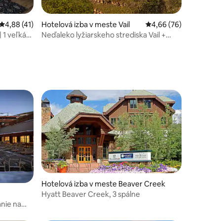
Priemerné ohodnotenie 4,88 z 5, počet hodnotení: 41
4,88 (41)
Hotelová izba v meste Vail
Priemerné ohodnotenie
4,66 (76)
 1 veľká
Neďaleko lyžiarskeho strediska Vail +
eratá
raňajky, bar a bazén zdarma
otení: 27
Hotelová izba v meste Beaver Creek
Hyatt Beaver Creek, 3 spálne
anie na