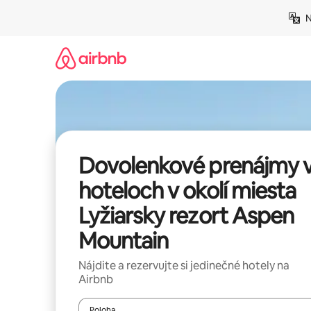
Preskočiť
N
na
obsah.
Dovolenkové prenájmy 
hoteloch v okolí miesta
Lyžiarsky rezort Aspen
Mountain
Nájdite a rezervujte si jedinečné hotely na
Airbnb
Poloha