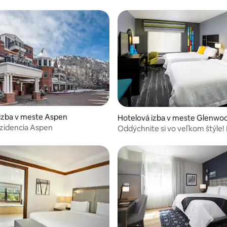
4,57 z 5, počet hodnotení: 923
izba v meste Aspen
Hotelová izba v meste Glenwo
Springs
zidencia Aspen
Oddýchnite si vo veľkom štýle!
raňajky, krytý bazén!