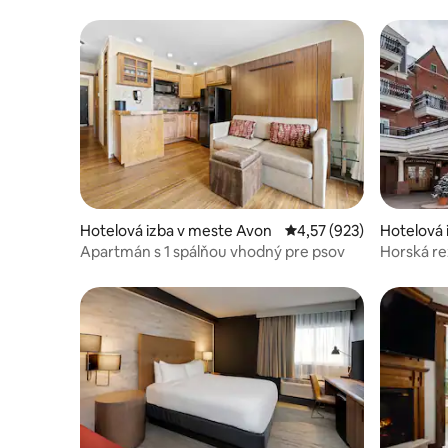
Hotelová izba v meste Avon
Priemerné ohodnotenie 
4,57 (923)
Hotelová 
Apartmán s 1 spálňou vhodný pre psov
Horská re