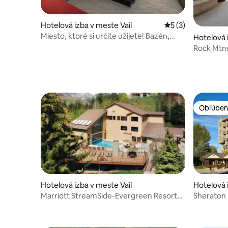
Hotelová izba v meste Vail
Priemerné ohodnot
5 (3)
Miesto, ktoré si určite užijete! Bazén,
Hotelová 
domáce zvieratá povolené!
Rock Mtns
Obľúben
Obľúben
Hotelová izba v meste Vail
Hotelová 
Marriott StreamSide-Evergreen Resort
Sheraton M
Vail, 2 spálne
spálňou