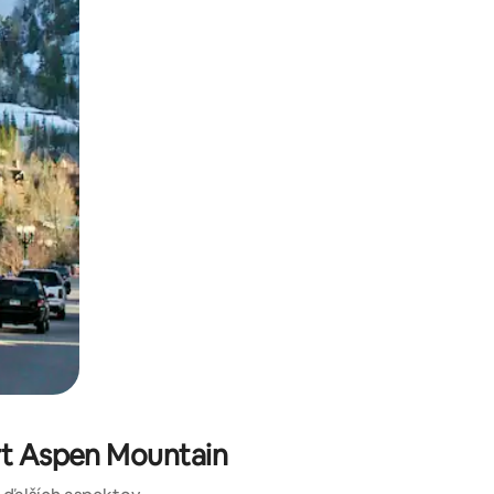
kúmať pomocou dotykových gest či potiahnutia prstom.
ort Aspen Mountain