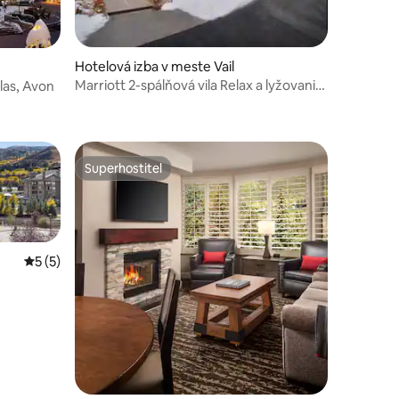
Hotelová izba v meste Vail
Marriott 2-spálňová vila Relax a lyžovanie
llas, Avon
krátkodobé
Superhostiteľ
Superhostiteľ
Priemerné ohodnotenie 5 z 5, počet hodnotení: 5
5 (5)