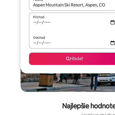
Keď budú výsledky k dispozícii, môžete si ich p
Príchod
Odchod
Hľadať
Najlepšie hodnote