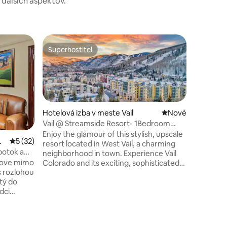
a ďalších aspektov.
Superhostiteľ
Obľúben
Superhostiteľ
Obľúben
Hotelová izba v meste Vail
Nové ubytovanie
Nové
Vail @ Streamside Resort- 1Bedroom
Hotelová
Suite-Aspen -BG
Enjoy the glamour of this stylish, upscale
Sheraton 
Cr
Priemerné ohodnotenie 5 z 5, počet hodnotení: 32
5 (32)
resort located in West Vail, a charming
spálňou
Táto ponu
potok a
neighborhood in town. Experience Vail
Sheraton 
move mimo
Colorado and its exciting, sophisticated
Valley sa
 rozlohou
vibe nestled in serene, natural beauty. A
Creek Mou
tý do
haven for enjoying thrilling outdoor
rezortom 
dci
activities by day and cozy, fireside
vymoženo
gatherings by night. All this and more
prenájmy
a hory,
makes Vail, Colorado the perfect setting
nachádzaj
hodlným
for one of our most anticipated resort
celoročný