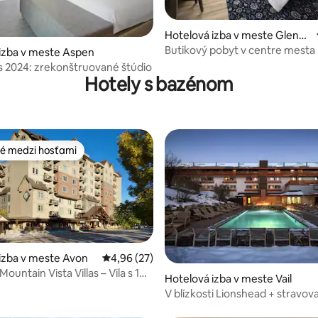
enie 5 z 5, počet hodnotení: 3
Hotelová izba v meste Glenw
ood Springs
Butikový pobyt v centre mesta |
izba v meste Aspen
manželská posteľ | Domáce zvi
 2024: zrekonštruované štúdio
povolené
Hotely s bazénom
é medzi hosťami
é medzi hosťami
izba v meste Avon
Priemerné ohodnotenie 4,96 z 5, počet hodn
4,96 (27)
ountain Vista Villas – Vila s 1
Hotelová izba v meste Vail
V blízkosti Lionshead + stravov
mieste, bazén a kúpele