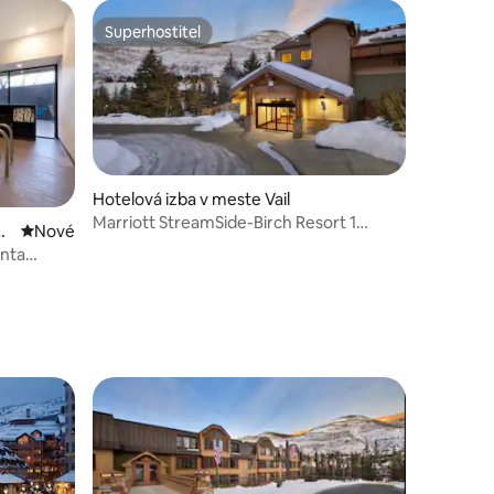
Superhostiteľ
Superhostiteľ
Hotelová izba v meste Vail
Marriott StreamSide-Birch Resort 1
o
Nové ubytovanie
Nové
spálňa Vail
inta
h