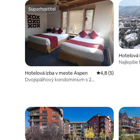
Superhostiteľ
Superhostiteľ
Hotelová 
Najlepšie 
Creek!
Hotelová izba v meste Aspen
Priemerné ohodnoten
4,8 (5)
Dvojspálňový kondomínium s 2
kúpeľňami