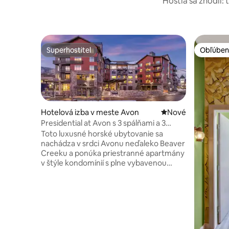
Hostia sa zhodli: 
Superhostiteľ
Obľúben
Superhostiteľ
Obľúben
Hotelová izba v meste Avon
Nové ubytovanie
Nové
Presidential at Avon s 3 spálňami a 3
kúpeľňami
Toto luxusné horské ubytovanie sa
nachádza v srdci Avonu neďaleko Beaver
Creeku a ponúka priestranné apartmány
v štýle kondomínií s plne vybavenou
kuchyňou, krbom a vlastným balkónom.
Hostia majú k dispozícii pohodlie
lyžiarskej sezóny, celoročné outdoorové
dobrodružstvá a ľahký prístup do
reštaurácií a obchodov. Oddýchnite si po
dni strávenom na zjazdovkách s