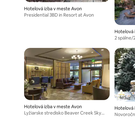
Hotelová izba v meste Avon
Presidential 3BD in Resort at Avon
Hotelová 
2 spálne/
kuchyňou
Hotelová izba v meste Avon
Hotelová 
Lyžiarske stredisko Beaver Creek Sky
Novoročný
Resort
Beaver Cr