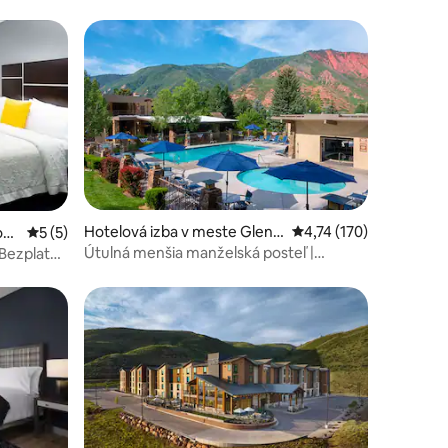
Hotelová izba v meste Glen
Priemerné ohodnotenie
4,74 (170)
od
Priemerné ohodnotenie 5 z 5, počet hodnotení: 5
5 (5)
wood Springs
Útulná menšia manželská posteľ |
 Bezplatné
Bezplatné raňajky