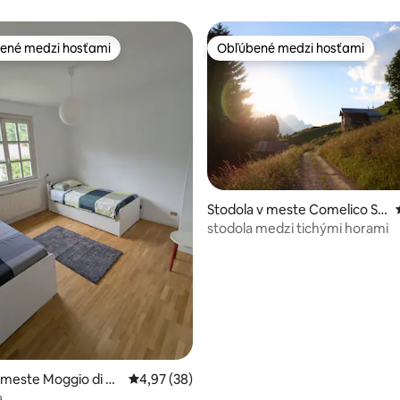
príroda
ené medzi hosťami
Obľúbené medzi hosťami
enejšie medzi hosťami
Obľúbené medzi hosťami
Stodola v meste Comelico Su
periore
stodola medzi tichými horami
e 4,89 z 5, počet hodnotení: 9
 meste Moggio di So
Priemerné ohodnotenie 4,97 z 5, počet hodn
4,97 (38)
a