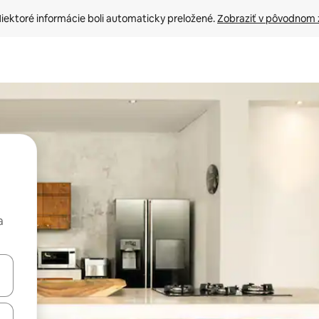
iektoré informácie boli automaticky preložené. 
Zobraziť v pôvodnom 
a
rechádzať pomocou klávesov so šípkami nahor a nadol alebo ich pres