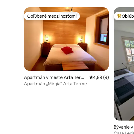
Obľúbené medzi hosťami
Obľúb
Obľúbené medzi hosťami
Najobľúb
Apartmán v meste Arta Term
Priemerné ohodnoteni
4,89 (9)
e
Apartmán „Mirgia“ Arta Terme
Bývanie v
pra
Casa Led