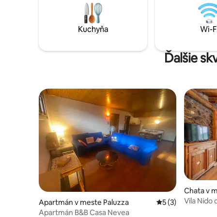
je „altana
panorama
Udine.
Kuchyňa
Wi-F
Ďalšie sk
Chata v m
Vila Nido 
Apartmán v meste Paluzza
Priemerné ohodnot
5 (3)
Apartmán B&B Casa Nevea