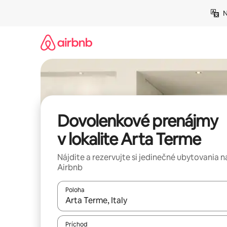
Preskočiť
N
na
obsah.
Dovolenkové prenájmy
v lokalite Arta Terme
Nájdite a rezervujte si jedinečné ubytovania n
Airbnb
Poloha
Keď budú výsledky k dispozícii, môžete si ich p
Príchod