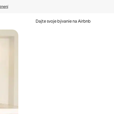
znení
Dajte svoje bývanie na Airbnb
kúmať pomocou dotykových gest či potiahnutia prstom.