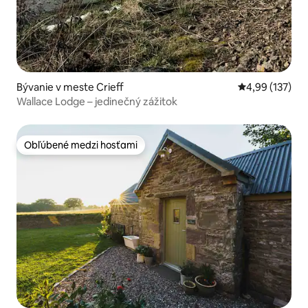
Bývanie v meste Crieff
Priemerné ohod
4,99 (137)
Wallace Lodge – jedinečný zážitok
Obľúbené medzi hosťami
Obľúbené medzi hosťami