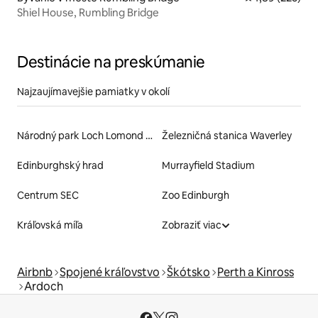
Shiel House, Rumbling Bridge
Destinácie na preskúmanie
Najzaujímavejšie pamiatky v okolí
Národný park Loch Lomond a Trossachs
Železničná stanica Waverley
Edinburghský hrad
Murrayfield Stadium
Centrum SEC
Zoo Edinburgh
Kráľovská míľa
Zobraziť viac
Airbnb
Spojené kráľovstvo
Škótsko
Perth a Kinross
Ardoch