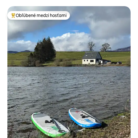
Obľúbené medzi hosťami
Najobľúbenejšie medzi hosťami