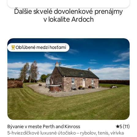
Ďalšie skvelé dovolenkové prenájmy
v lokalite Ardoch
Obľúbené medzi hosťami
Najobľúbenejšie medzi hosťami
Bývanie v meste Perth and Kinross
Priemerné
5 (11)
5-hviezdičkové luxusné útočisko – rybolov, tenis, vírivka