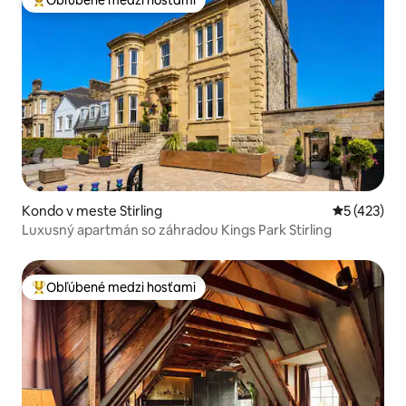
Obľúbené medzi hosťami
Najobľúbenejšie medzi hosťami
Kondo v meste Stirling
Priemerné o
5 (423)
Luxusný apartmán so záhradou Kings Park Stirling
Obľúbené medzi hosťami
Najobľúbenejšie medzi hosťami