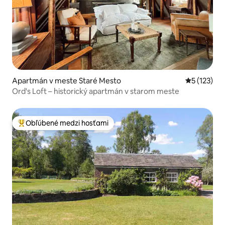
Apartmán v meste Staré Mesto
Priemerné 
5 (123)
Ord's Loft – historický apartmán v starom meste
Obľúbené medzi hosťami
Najobľúbenejšie medzi hosťami