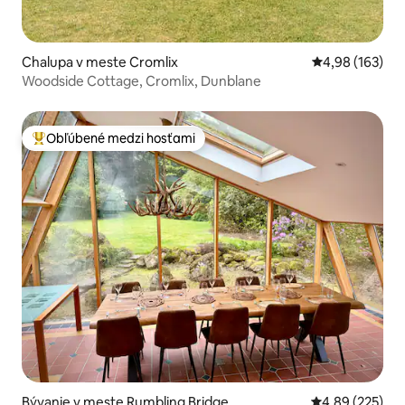
Chalupa v meste Cromlix
Priemerné ohod
4,98 (163)
Woodside Cottage, Cromlix, Dunblane
Obľúbené medzi hosťami
Najobľúbenejšie medzi hosťami
Bývanie v meste Rumbling Bridge
Priemerné ohod
4,89 (225)