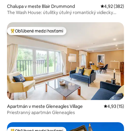
Chalupa v meste Blair Drummond
Priemerné ohod
4,92 (382)
The Wash House: útulítky útulný romantický vidiecky
pobyt
Obľúbené medzi hosťami
Najobľúbenejšie medzi hosťami
Apartmán v meste Gleneagles Village
Priemerné oh
4,93 (15)
Priestranný apartmán Gleneagles