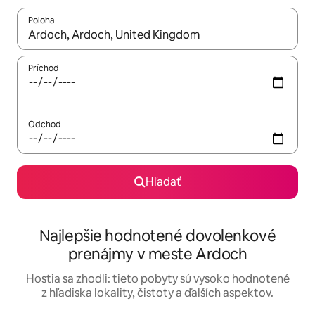
Poloha
Keď budú výsledky k dispozícii, môžete si ich prechádzať pom
Príchod
Odchod
Hľadať
Najlepšie hodnotené dovolenkové
prenájmy v meste Ardoch
Hostia sa zhodli: tieto pobyty sú vysoko hodnotené
z hľadiska lokality, čistoty a ďalších aspektov.