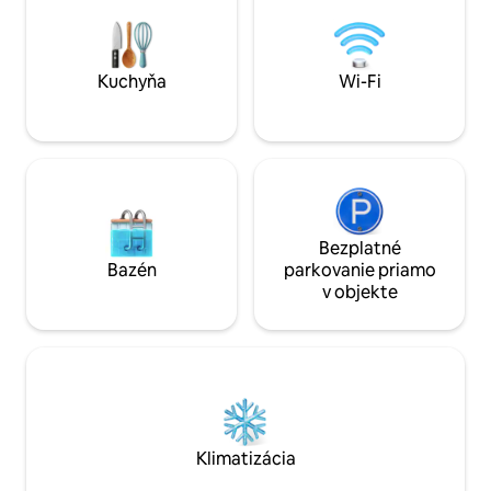
Vlákno Wi-Fi Manželská posteľ
Andrews, 5 minút 
Nespresso vertuo *Točité schodisko
blízkosti Scone P
Castle Gardens. G
len 20 minút a pon
Kuchyňa
Wi-Fi
Bezplatné
Bazén
parkovanie priamo
v objekte
Klimatizácia