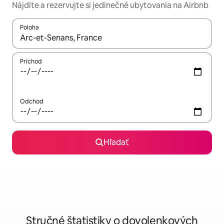
Nájdite a rezervujte si jedinečné ubytovania na Airbnb
Poloha
Keď budú výsledky k dispozícii, môžete si ich prechádzať pom
Príchod
Odchod
Hľadať
Stručné štatistiky o dovolenkových