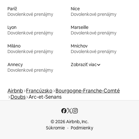
Paríž
Nice
Dovolenkové prenájmy
Dovolenkové prenájmy
Lyon
Marseille
Dovolenkové prenájmy
Dovolenkové prenájmy
Miláno
Mníchov
Dovolenkové prenájmy
Dovolenkové prenájmy
Annecy
Zobraziť viac
Dovolenkové prenájmy
Airbnb
Francúzsko
Bourgogne-Franche-Comté
Doubs
Arc-et-Senans
© 2026 Airbnb, Inc.
Súkromie
Podmienky