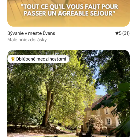
Bývanie v meste Évans
Priemerné
5 (31)
Malé hniezdo lásky
Obľúbené medzi hosťami
Najobľúbenejšie medzi hosťami