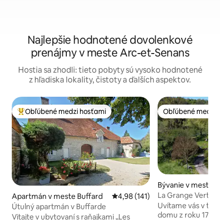
Najlepšie hodnotené dovolenkové
prenájmy v meste Arc-et-Senans
Hostia sa zhodli: tieto pobyty sú vysoko hodnotené
z hľadiska lokality, čistoty a ďalších aspektov.
Obľúbené medzi hosťami
Obľúbené medzi 
Najobľúbenejšie medzi hosťami
Obľúbené medzi 
Bývanie v meste 
-Vaivre
La Grange Verte -
Apartmán v meste Buffard
Priemerné ohodnotenie 4,98 z 5
4,98 (141)
Uvítame vás v tejt
Útulný apartmán v Buffarde
domu z roku 1762.
Vitajte v ubytovaní s raňajkami „Les