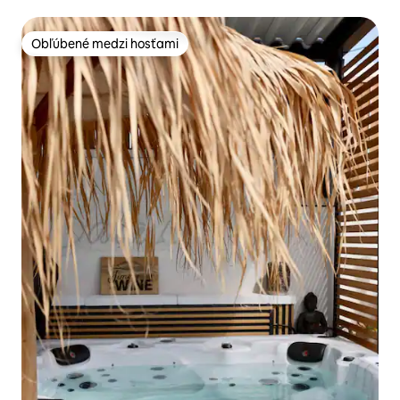
Obľúbené medzi hosťami
Obľúbené medzi hosťami