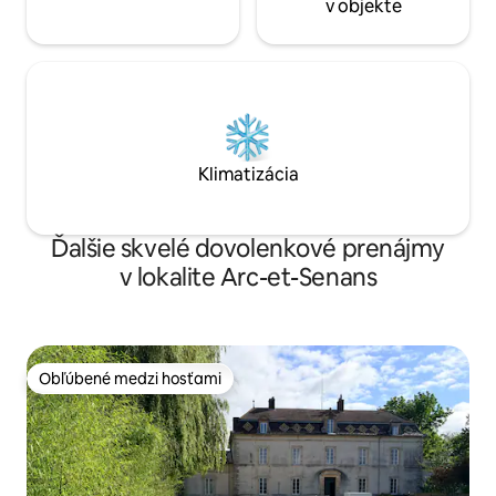
v objekte
Klimatizácia
Ďalšie skvelé dovolenkové prenájmy
v lokalite Arc-et-Senans
Obľúbené medzi hosťami
Obľúbené medzi hosťami