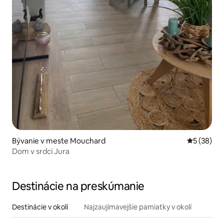
Bývanie v meste Mouchard
Priemerné 
5 (38)
Dom v srdci Jura
Destinácie na preskúmanie
Destinácie v okolí
Najzaujímavejšie pamiatky v okolí