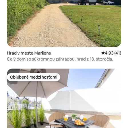
Hrad v meste Marliens
Priemerné oh
4,93 (41)
Celý dom so súkromnou záhradou, hrad z 18. storočia.
Obľúbené medzi hosťami
Obľúbené medzi hosťami