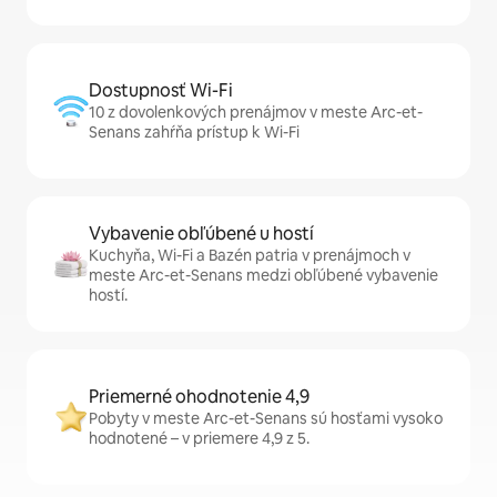
Dostupnosť Wi-Fi
10 z dovolenkových prenájmov v meste Arc-et-
Senans zahŕňa prístup k Wi-Fi
Vybavenie obľúbené u hostí
Kuchyňa, Wi-Fi a Bazén patria v prenájmoch v
meste Arc-et-Senans medzi obľúbené vybavenie
hostí.
Priemerné ohodnotenie 4,9
Pobyty v meste Arc-et-Senans sú hosťami vysoko
hodnotené – v priemere 4,9 z 5.