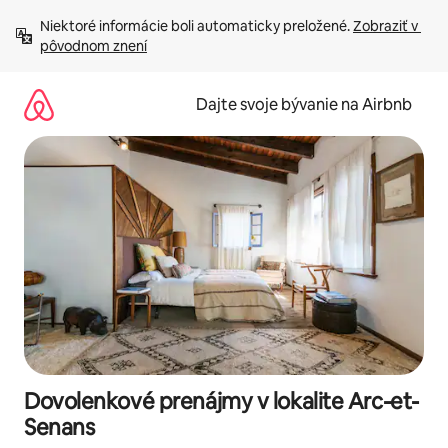
Preskočiť
Niektoré informácie boli automaticky preložené. 
Zobraziť v 
na
pôvodnom znení
obsah.
Dajte svoje bývanie na Airbnb
Dovolenkové prenájmy v lokalite Arc-et-
Senans