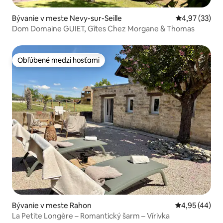
Bývanie v meste Nevy-sur-Seille
Priemerné oho
4,97 (33)
Dom Domaine GUIET, Gîtes Chez Morgane & Thomas
Obľúbené medzi hosťami
Obľúbené medzi hosťami
Bývanie v meste Rahon
Priemerné oho
4,95 (44)
La Petite Longère – Romantický šarm – Vírivka