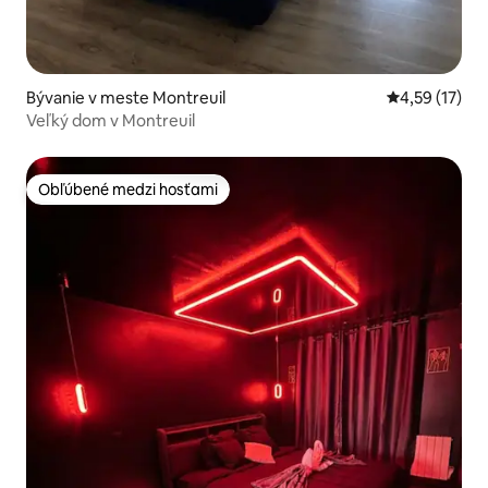
Bývanie v meste Montreuil
Priemerné oh
4,59 (17)
Veľký dom v Montreuil
Obľúbené medzi hosťami
Obľúbené medzi hosťami