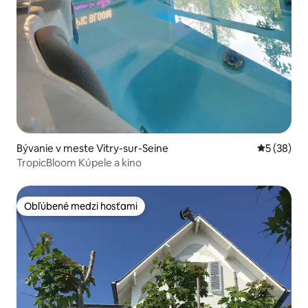
Bývanie v meste Vitry-sur-Seine
Priemerné 
5 (38)
TropicBloom Kúpele a kino
Obľúbené medzi hosťami
Obľúbené medzi hosťami