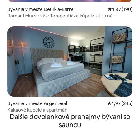
Bývanie v meste Deuil-la-Barre
Priemerné ohod
4,97 (190)
Romantická vírivka: Terapeutické kúpele a útulné
prostredie
Bývanie v meste Argenteuil
Priemerné ohod
4,97 (245)
Kakaové kúpele a apartmán
Ďalšie dovolenkové prenájmy bývaní so
saunou