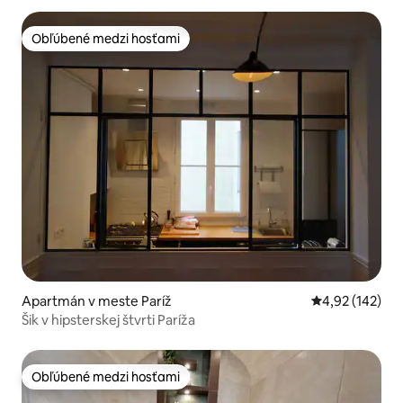
Obľúbené medzi hosťami
Obľúbené medzi hosťami
Apartmán v meste Paríž
Priemerné ohod
4,92 (142)
Šik v hipsterskej štvrti Paríža
Obľúbené medzi hosťami
Obľúbené medzi hosťami