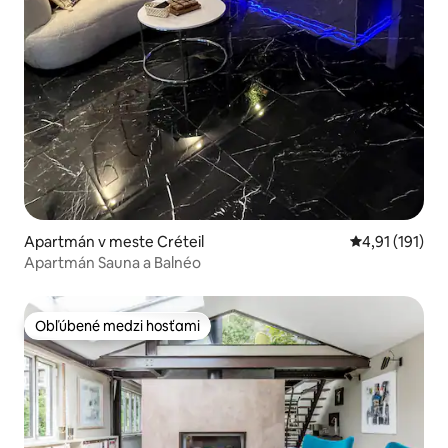
Apartmán v meste Créteil
Priemerné oho
4,91 (191)
Apartmán Sauna a Balnéo
Obľúbené medzi hosťami
Obľúbené medzi hosťami