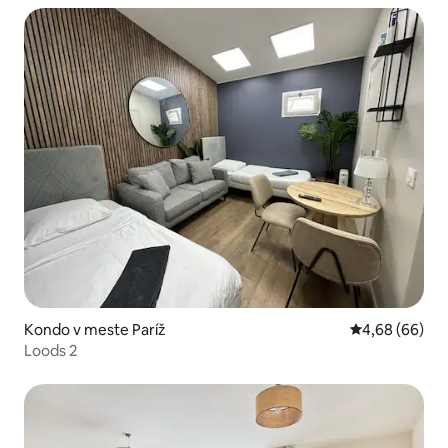
Kondo v meste Paríž
Priemerné oho
4,68 (66)
Loods 2