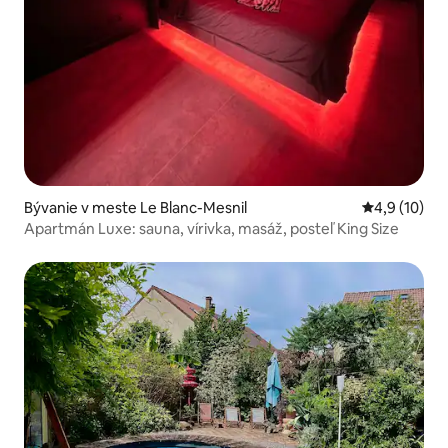
Bývanie v meste Le Blanc-Mesnil
Priemerné o
4,9 (10)
Apartmán Luxe: sauna, vírivka, masáž, posteľ King Size