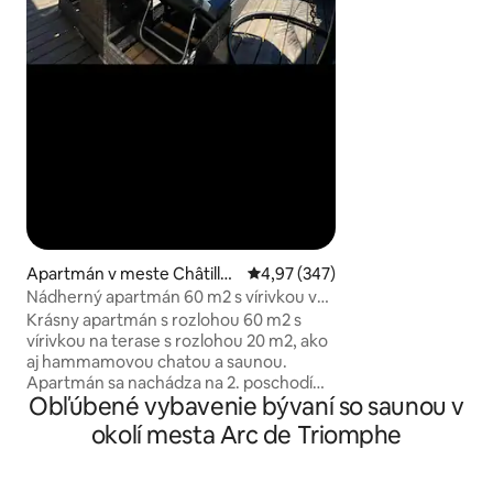
Airbnb si za to účtu
sme cenu za noc. J
aj pre nás. V PR
PRÍCHODU ALEB
ODCHODU KONTA
REZERVÁCIOU, 
MUSIEŤ ÚČTOVAŤ
Apartmán v meste Châtillo
Priemerné ohodnotenie 4,97 z 5
4,97 (347)
n
Nádherný apartmán 60 m2 s vírivkou v
blízkosti Paríža
Krásny apartmán s rozlohou 60 m2 s
vírivkou na terase s rozlohou 20 m2, ako
aj hammamovou chatou a saunou.
Apartmán sa nachádza na 2. poschodí
Obľúbené vybavenie bývaní so saunou v
jedného domu, vkusne zariadený, veľké
arkýřové okno s výhľadom na terasu s
okolí mesta Arc de Triomphe
rozlohou 20 m ² s vírivkou, opaľovacím a
závesným kreslom, vybavenou
kuchyňou, jednou spálňou s manželskou