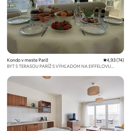
Kondo v meste Paríž
Priemerné oho
4,93 (74)
BYT S TERASOU PARÍŽ S VÝHĽADOM NA EIFFELOVU
TOWER ⭐️⭐️⭐️⭐️⭐️