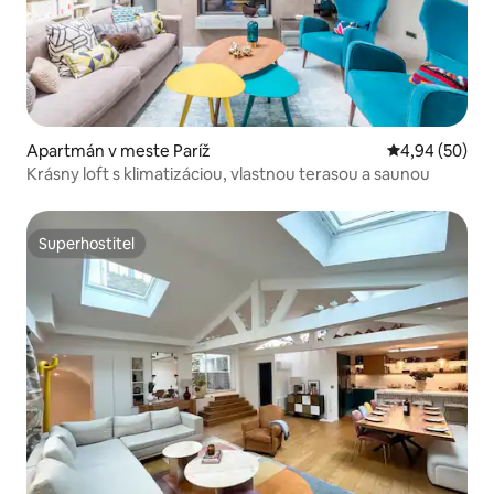
Apartmán v meste Paríž
Priemerné oho
4,94 (50)
Krásny loft s klimatizáciou, vlastnou terasou a saunou
Superhostiteľ
Superhostiteľ