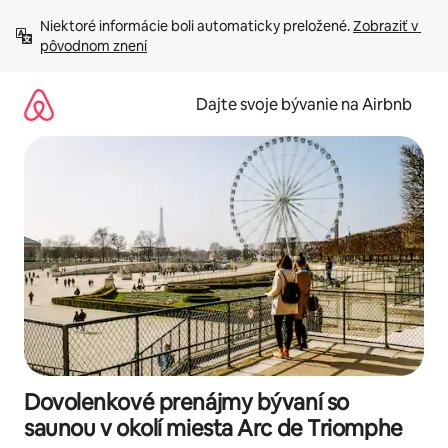
Preskočiť
Niektoré informácie boli automaticky preložené. 
Zobraziť v 
na
pôvodnom znení
obsah.
Dajte svoje bývanie na Airbnb
Dovolenkové prenájmy bývaní so
saunou v okolí miesta Arc de Triomphe