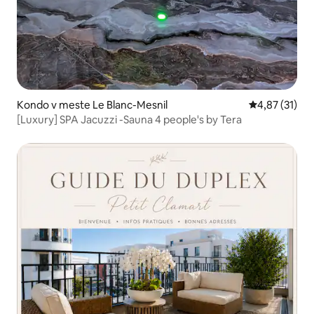
Kondo v meste Le Blanc-Mesnil
Priemerné oh
4,87 (31)
[Luxury] SPA Jacuzzi -Sauna 4 people's by Tera