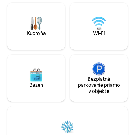
posteľou a jednou veľkou
panoramatickou rozkladacou pohovkou
pre 2 osoby, kúpeľňu so sprchovacím
kútom s hammamom/saunou. Ideálne
na romantický okamih a výlet do Paríža.
*VEČIEROK alebo VEČIEROK ZAKÁZANÉ
Kuchyňa
Wi-Fi
Bezplatné
Bazén
parkovanie priamo
v objekte