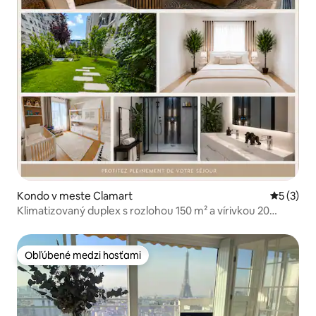
Kondo v meste Clamart
Priemerné
5 (3)
Klimatizovaný duplex s rozlohou 150 m² a vírivkou 20
minút od Paríža
Obľúbené medzi hosťami
Obľúbené medzi hosťami