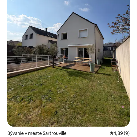
Bývanie v meste Sartrouville
Priemerné oh
4,89 (9)