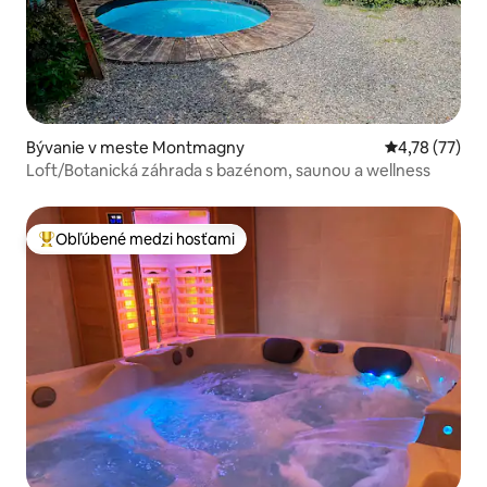
Bývanie v meste Montmagny
Priemerné oho
4,78 (77)
Loft/Botanická záhrada s bazénom, saunou a wellness
Obľúbené medzi hosťami
Najobľúbenejšie medzi hosťami