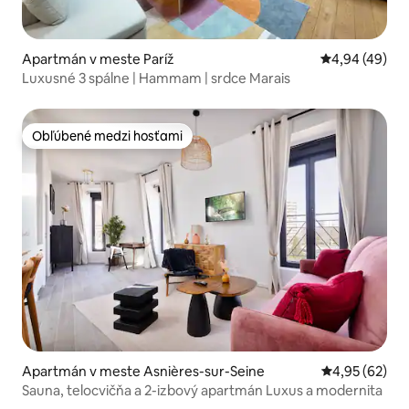
Apartmán v meste Paríž
Priemerné oho
4,94 (49)
Luxusné 3 spálne | Hammam | srdce Marais
Obľúbené medzi hosťami
Obľúbené medzi hosťami
Apartmán v meste Asnières-sur-Seine
Priemerné oho
4,95 (62)
Sauna, telocvičňa a 2-izbový apartmán Luxus a modernita