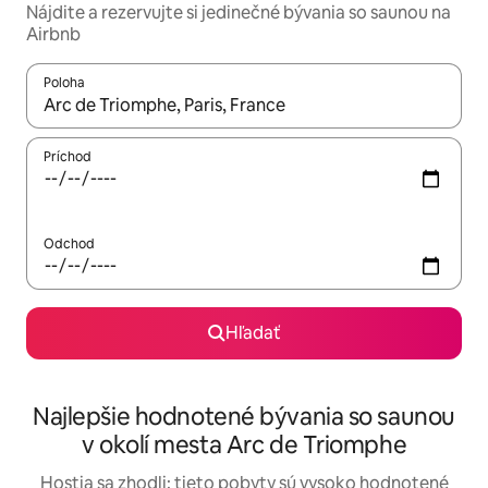
Nájdite a rezervujte si jedinečné bývania so saunou na
Airbnb
Poloha
Keď budú výsledky k dispozícii, môžete si ich prechádzať pom
Príchod
Odchod
Hľadať
Najlepšie hodnotené bývania so saunou
v okolí mesta Arc de Triomphe
Hostia sa zhodli: tieto pobyty sú vysoko hodnotené