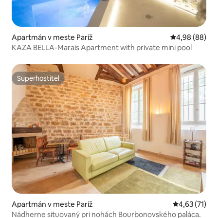
Apartmán v meste Paríž
Priemerné oho
4,98 (88)
KAZA BELLA-Marais Apartment with private mini pool
Superhostiteľ
Superhostiteľ
Apartmán v meste Paríž
Priemerné oh
4,63 (71)
Nádherne situovaný pri nohách Bourbonovského paláca.