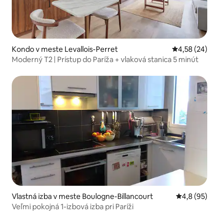
Kondo v meste Levallois-Perret
Priemerné oho
4,58 (24)
Moderný T2 | Prístup do Paríža + vlaková stanica 5 minút
Vlastná izba v meste Boulogne-Billancourt
Priemerné oh
4,8 (95)
Veľmi pokojná 1-izbová izba pri Paríži