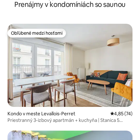
Prenájmy v kondomíniách so saunou
Obľúbené medzi hosťami
Obľúbené medzi hosťami
Kondo v meste Levallois-Perret
Priemerné oho
4,85 (74)
Priestranný 3-izbový apartmán + kuchyňa | Stanica 5
minút, priamo do Parí Paríža