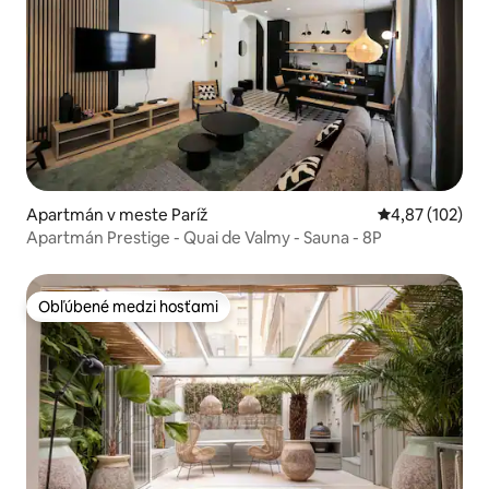
Apartmán v meste Paríž
Priemerné ohod
4,87 (102)
Apartmán Prestige - Quai de Valmy - Sauna - 8P
Obľúbené medzi hosťami
Obľúbené medzi hosťami