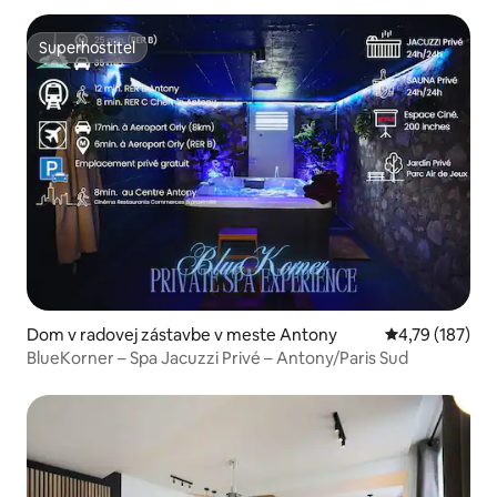
Superhostiteľ
Superhostiteľ
Dom v radovej zástavbe v meste Antony
Priemerné ohod
4,79 (187)
BlueKorner – Spa Jacuzzi Privé – Antony/Paris Sud