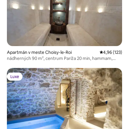
Apartmán v meste Choisy-le-Roi
Priemerné ohod
4,96 (123)
nádherných 90 m², centrum Paríža 20 min, hammam,
výhľad
Luxe
Luxe