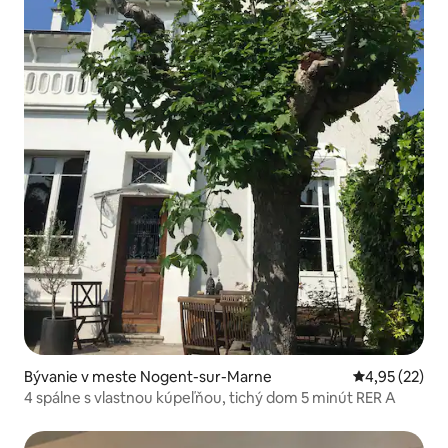
Bývanie v meste Nogent-sur-Marne
Priemerné oho
4,95 (22)
4 spálne s vlastnou kúpeľňou, tichý dom 5 minút RER A