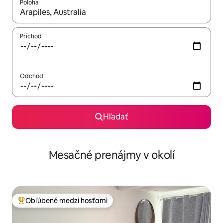
Poloha
Keď budú výsledky k dispozícii, môžete si ich prechádzať pom
Príchod
Odchod
Hľadať
Mesačné prenájmy v okolí
Obľúbené medzi hosťami
Najobľúbenejšie medzi hosťami