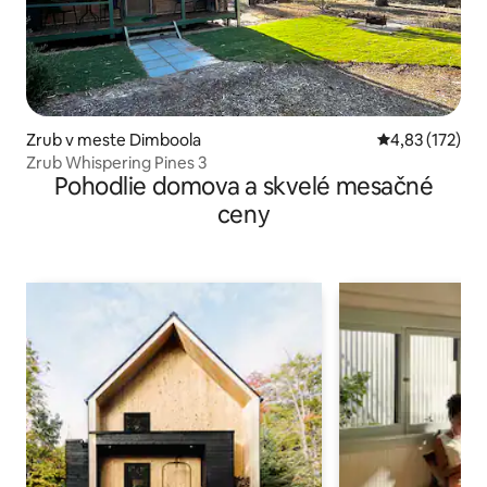
Zrub v meste Dimboola
Priemerné ohod
4,83 (172)
Zrub Whispering Pines 3
Pohodlie domova a skvelé mesačné
ceny