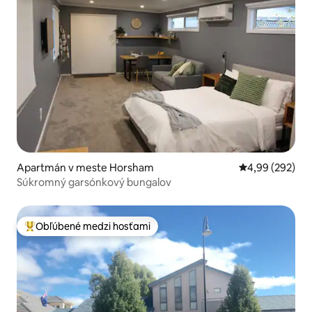
Apartmán v meste Horsham
Priemerné ohod
4,99 (292)
Súkromný garsónkový bungalov
Obľúbené medzi hosťami
Najobľúbenejšie medzi hosťami