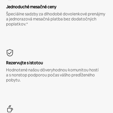
Jednoduché mesačné ceny
Špeciálne sadzby za dlhodobé dovolenkové prenájmy
a jednorazová mesačná platba bez dodatočných
poplatkov.*
Rezervujte s istotou
Hodnotené našou dôveryhodnou komunitou hostí
a s nonstop podporou počas vášho predĺženého
pobytu.