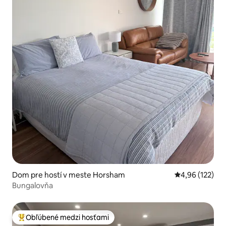
Dom pre hostí v meste Horsham
Priemerné ohod
4,96 (122)
Bungalovňa
Obľúbené medzi hosťami
Najobľúbenejšie medzi hosťami