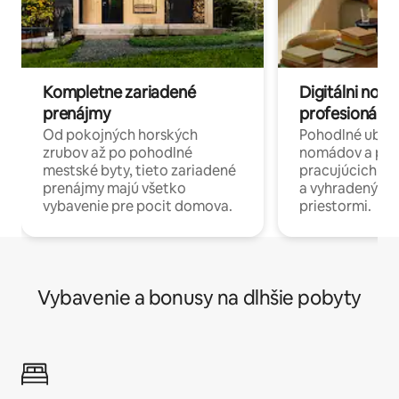
Kompletne zariadené
Digitálni nomá
prenájmy
profesionáli 
Od pokojných horských
Pohodlné ubyto
zrubov až po pohodlné
nomádov a pro
mestské byty, tieto zariadené
pracujúcich na 
prenájmy majú všetko
a vyhradenými
vybavenie pre pocit domova.
priestormi.
Vybavenie a bonusy na dlhšie pobyty