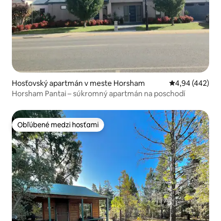
Hosťovský apartmán v meste Horsham
Priemerné ohod
4,94 (442)
Horsham Pantai – súkromný apartmán na poschodí
Obľúbené medzi hosťami
Obľúbené medzi hosťami