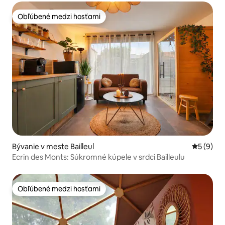
Obľúbené medzi hosťami
Obľúbené medzi hosťami
Bývanie v meste Bailleul
Priemerné
5 (9)
Ecrin des Monts: Súkromné kúpele v srdci Bailleulu
Obľúbené medzi hosťami
Obľúbené medzi hosťami