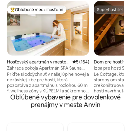
Obľúbené medzi hosťami
Superhostiteľ
Najobľúbenejšie medzi hosťami
Superhostiteľ
Hosťovský apartmán v meste B
Priemerné ohodnotenie 5 z 5
5 (164)
Dom pre hostí v m
écourt
eghem
Záhrada pokoja Apartmán SPA Sauna
Izba pre hostí Sú
Privatif
vstup
Príďte si oddýchnuť v našej úplne novej a
Le Cottage, ktorý
nezávislej izbe pre hostí, ktorá
starobylom statku
pozostáva z apartmánu s rozlohou 60 m
zrekonštruovaná, 
², wellness zóny s KÚPEĽMI a súkromnou
hostí navrhnutá t
Obľúbené vybavenie pre dovolenkové
saunou, manželskej postele 160 x 200
skutočný oddych. U
cm, vybavenej kuchyne, salónika,
pohodlný priesto
prenájmy v meste Anvin
televízora s veľkou obrazovkou, kúpeľne
vybavenia určené
s priestrannou sprchou (80x160) , dvoch
Súkromné kúpele 
súkromných terás s výhľadom a
vaňou, infračervenou s
priamym prístupom do upraveného
rýchlovarná kanvica 
parku. Nachádza sa v malej dedinke na
káva) Chladnička a 