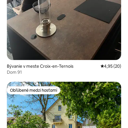
Bývanie v meste Croix-en-Ternois
Priemerné oho
4,95 (20)
Dom 91
Obľúbené medzi hosťami
Obľúbené medzi hosťami