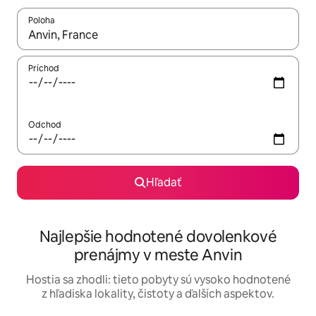
Poloha
Keď budú výsledky k dispozícii, môžete si ich prechádzať pom
Príchod
Odchod
Hľadať
Najlepšie hodnotené dovolenkové
prenájmy v meste Anvin
Hostia sa zhodli: tieto pobyty sú vysoko hodnotené
z hľadiska lokality, čistoty a ďalších aspektov.