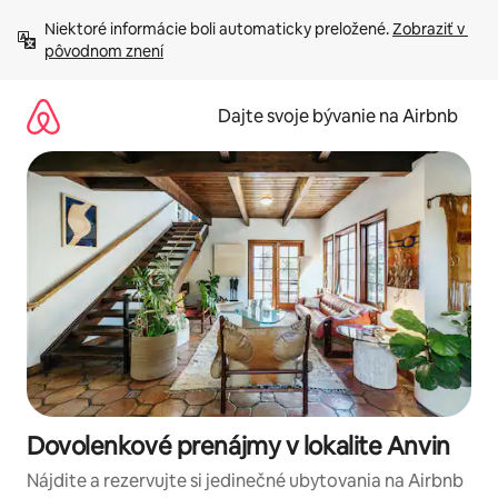
Preskočiť
Niektoré informácie boli automaticky preložené. 
Zobraziť v 
na
pôvodnom znení
obsah.
Dajte svoje bývanie na Airbnb
Dovolenkové prenájmy v lokalite Anvin
Nájdite a rezervujte si jedinečné ubytovania na Airbnb