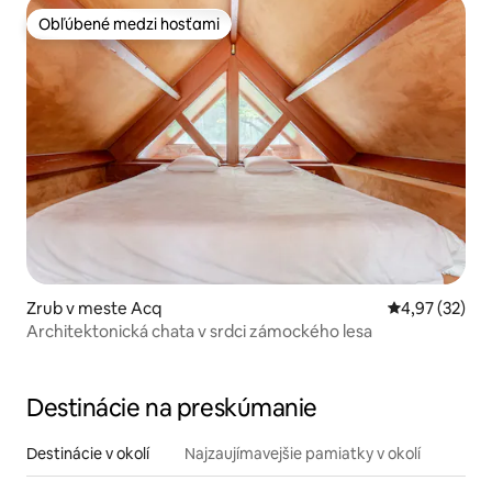
Obľúbené medzi hosťami
Obľúbené medzi hosťami
Zrub v meste Acq
Priemerné oho
4,97 (32)
Architektonická chata v srdci zámockého lesa
Destinácie na preskúmanie
Destinácie v okolí
Najzaujímavejšie pamiatky v okolí