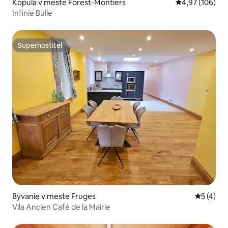
Kopula v meste Forest-Montiers
Priemerné ohod
4,97 (106)
Infinie Bulle
Superhostiteľ
Superhostiteľ
Bývanie v meste Fruges
Priemerné
5 (4)
Vila Ancien Café de la Mairie