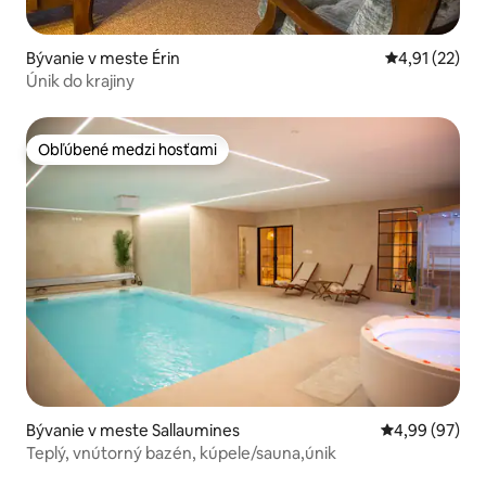
Bývanie v meste Érin
Priemerné oh
4,91 (22)
Únik do krajiny
Obľúbené medzi hosťami
Obľúbené medzi hosťami
Bývanie v meste Sallaumines
Priemerné oho
4,99 (97)
Teplý, vnútorný bazén, kúpele/sauna,únik