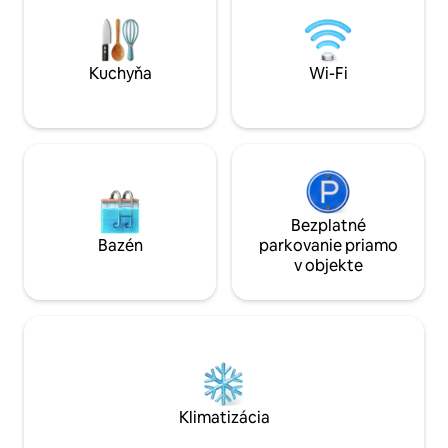
vidieku , pokojnej, 30 km od pláží, v
Reproduktor Marsh
blízkosti Desvres, Boulogne-Sur-Mer,
prístupom k YouTu
Hardelot, Montreuil,Saint-Omer
a kanálom Canal+
Kuchyňa
Wi-Fi
Bezplatné
Bazén
parkovanie priamo
v objekte
Klimatizácia