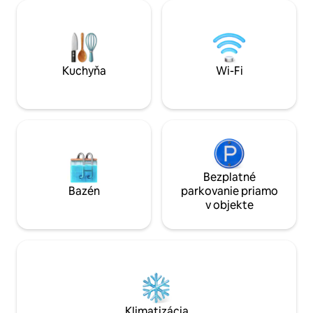
náš organický olivo
v centre najdôležitejšej vinárskej oblasti
v úplnej izolácii. Ideálne pre páry, rodiny
Kréty, má 5000-ročnú históriu, zatiaľ čo
alebo malé skupiny
vykopávky vykonané za posledných 50
udržateľnosť a aut
rokov priniesli na svetlo veľa miest
ostrove. ✔ Bezpla
siahajúcich až do minojského obdobia.
parkovanie
Obec je tiež veľmi známa svojou
Kuchyňa
Wi-Fi
typickou krétskou architektúrou.
Väčšina domov bola nedávno
zrekonštruovaná a Archanes získal
druhé ocenenie ako „najlepšie
zrekonštruovaná dedina v Európe“. Dom
má priestranný interiér a vlastnú
záhradu, ktorá je chránená perifériou.
Toto je typická charakteristika starých
Bezplatné
krétskych domov v danej oblasti. Hostia
Bazén
parkovanie priamo
vstupujú do súkromnej záhrady cez
v objekte
bránu, ktorá potom vedie k hlavnej
budove. Svojim hosťom som vždy k
dispozícii, aby boli ich sviatky
bezproblémové. Hostia ma môžu
kontaktovať na mojom mobilnom
telefóne, poslať mi SMS alebo správu
priamo do doručených správ. Dom sa
nachádza na úpätí hory Giouchtas v
Klimatizácia