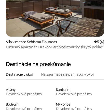
Vila v meste Schisma Eloundas
Priemerné
5 (4)
Luxusný apartmán Drakoni, architektonický skrytý poklad
Destinácie na preskúmanie
Destinácie v okolí
Najzaujímavejšie pamiatky v okolí
Atény
Santorín
Dovolenkové prenájmy
Dovolenkové prenájmy
Bodrum
Mykonos
Dovolenkové prenájmy
Dovolenkové prenájmy