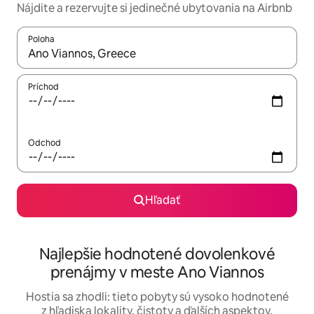
Nájdite a rezervujte si jedinečné ubytovania na Airbnb
Poloha
Keď budú výsledky k dispozícii, môžete si ich prechádzať pom
Príchod
Odchod
Hľadať
Najlepšie hodnotené dovolenkové
prenájmy v meste Ano Viannos
Hostia sa zhodli: tieto pobyty sú vysoko hodnotené
z hľadiska lokality, čistoty a ďalších aspektov.