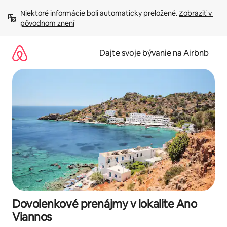
Preskočiť
Niektoré informácie boli automaticky preložené. 
Zobraziť v 
na
pôvodnom znení
obsah.
Dajte svoje bývanie na Airbnb
Dovolenkové prenájmy v lokalite Ano
Viannos