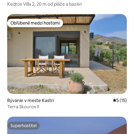
Kedros Villa 2, 20 m od pláže a bazén
Obľúbené medzi hosťami
Obľúbené medzi hosťami
Bývanie v meste Kastri
Priemerné
5 (15)
Terra Skouros II
Superhostiteľ
Superhostiteľ