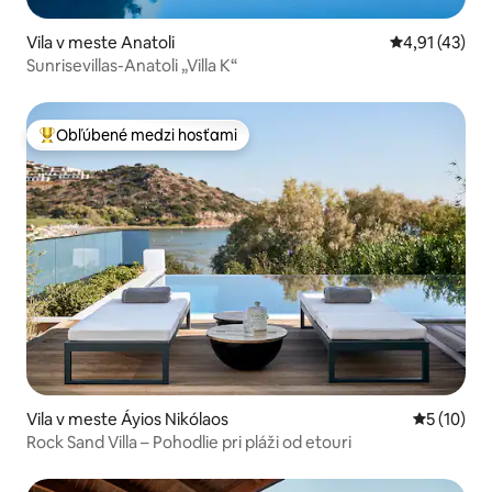
Vila v meste Anatoli
Priemerné oh
4,91 (43)
Sunrisevillas-Anatoli „Villa K“
Obľúbené medzi hosťami
Najobľúbenejšie medzi hosťami
Vila v meste Áyios Nikólaos
Priemerné 
5 (10)
Rock Sand Villa – Pohodlie pri pláži od etouri