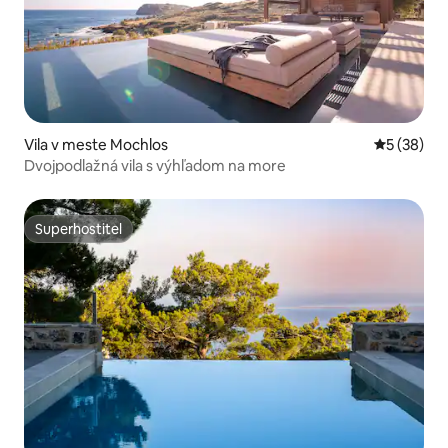
Vila v meste Mochlos
Priemerné 
5 (38)
Dvojpodlažná vila s výhľadom na more
Superhostiteľ
Superhostiteľ