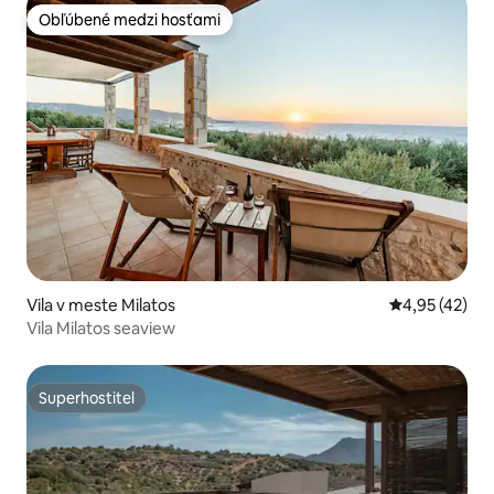
Obľúbené medzi hosťami
Obľúbené medzi hosťami
Vila v meste Milatos
Priemerné oho
4,95 (42)
Vila Milatos seaview
Superhostiteľ
Superhostiteľ