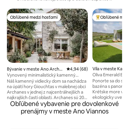
Obľúbené medzi hosťami
Obľúbené medz
Obľúbené medzi hosťami
Najobľúbenejšie 
Vila v meste Kato 
Bývanie v meste Ano Archan
Priemerné ohodnotenie 4,94 z 
4,94 (68)
es, Heraklion, Crete
Oliva Emerald Eco 
Vynovený minimalistický kamenný
siete
vidiecky dom
Ponorte sa do sv
Náš kamenný vidiecky dom sa nachádza
bazéna s panoram
na úpätí hory Giouchtas v malebnej obci
Krétske more vo vil
Archanes v jednej z najcentrálnejších a
ekologicky uvedo
najkrajších častí oblasti. Archanes sú 20
Obľúbené vybavenie pre dovolenkové
vinicami a olivový
minút od centra Heraklionu (15 km), 15
na 15 akroch čistej
minút od medzinárodného letiska
prenájmy v meste Ano Viannos
energeticky nezávi
Heraklion, 15 minút od slávneho
spája rustikálny š
minojského paláca Knossos a 20 minút
Preskúmajte vínnu
od mnohých krásnych pláží. Nachádza sa