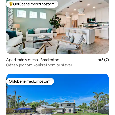
Obľúbené medzi hosťami
Najobľúbenejšie medzi hosťami
Apartmán v meste Bradenton
Priemerné
5 (7)
Oáza v jednom konkrétnom prístave!
Obľúbené medzi hosťami
Obľúbené medzi hosťami