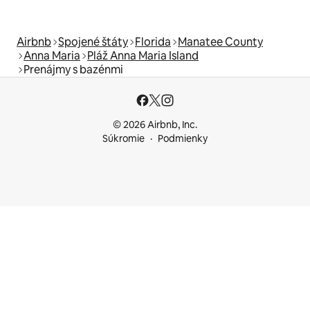
Airbnb
Spojené štáty
Florida
Manatee County
Anna Maria
Pláž Anna Maria Island
Prenájmy s bazénmi
© 2026 Airbnb, Inc.
Súkromie
Podmienky