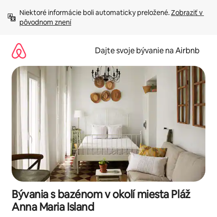
Preskočiť
Niektoré informácie boli automaticky preložené. 
Zobraziť v 
na
pôvodnom znení
obsah.
Dajte svoje bývanie na Airbnb
Bývania s bazénom v okolí miesta Pláž
Anna Maria Island