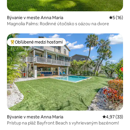
Bývanie v meste Anna Maria
Priemerné 
5 (16)
Magnolia Palms: Rodinné útočisko s oázou na dvore
Obľúbené medzi hosťami
Najobľúbenejšie medzi hosťami
Bývanie v meste Anna Maria
Priemerné oho
4,97 (33)
Prístup na pláž Bayfront Beach s vyhrievaným bazénom!