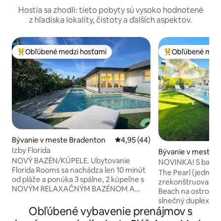
Hostia sa zhodli: tieto pobyty sú vysoko hodnotené
z hľadiska lokality, čistoty a ďalších aspektov.
Obľúbené medzi hosťami
Obľúbené medz
Najobľúbenejšie medzi hosťami
Najobľúbenejšie 
Bývanie v meste Bradenton
Priemerné ohodnotenie 4,95 z 
4,95 (44)
Izby Florida
Bývanie v meste 
NOVÝ BAZÉN/KÚPELE. Ubytovanie
NOVINKA! S bazéno
Florida Rooms sa nachádza len 10 minút
AMI
The Pearl (jednotk
od pláže a ponúka 3 spálne, 2 kúpeľne s
zrekonštruovaná o
NOVÝM RELAXAČNÝM BAZÉNOM A
Beach na ostrove 
KÚPEĽAMI, vonkajší jedálenský a obývací
slnečný duplex AM
priestor, prémiové postele, dažďové
Obľúbené vybavenie prenájmov s
len 3 – 5 minút ch
sprchy, plne vybavenú kuchyňu a
všetko – trblietav