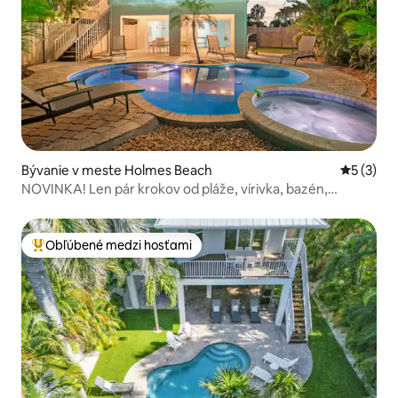
Bývanie v meste Holmes Beach
Priemerné
5 (3)
NOVINKA! Len pár krokov od pláže, vírivka, bazén,
vhodné pre deti
Obľúbené medzi hosťami
Najobľúbenejšie medzi hosťami