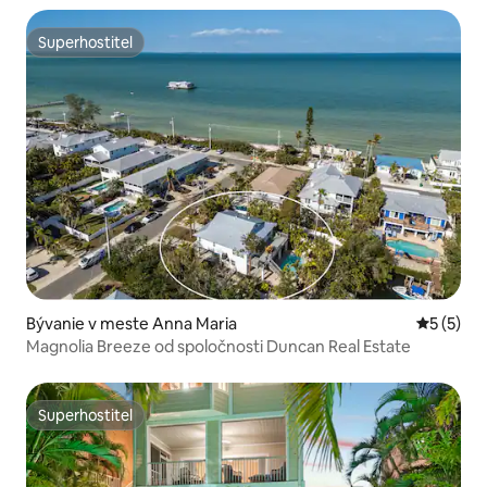
Superhostiteľ
Superhostiteľ
Bývanie v meste Anna Maria
Priemerné
5 (5)
Magnolia Breeze od spoločnosti Duncan Real Estate
Superhostiteľ
Superhostiteľ