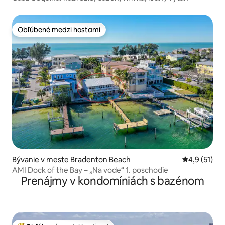
Obľúbené medzi hosťami
Obľúbené medzi hosťami
Bývanie v meste Bradenton Beach
Priemerné o
4,9 (51)
AMI Dock of the Bay – „Na vode“ 1. poschodie
Prenájmy v kondomíniách s bazénom