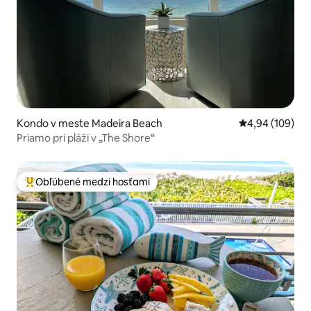
Kondo v meste Madeira Beach
Priemerné ohod
4,94 (109)
Priamo pri pláži v „The Shore“
Obľúbené medzi hosťami
Najobľúbenejšie medzi hosťami