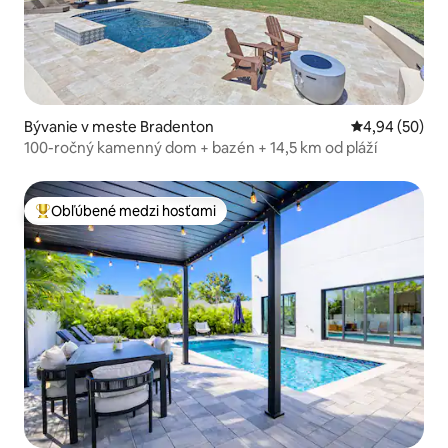
Bývanie v meste Bradenton
Priemerné oho
4,94 (50)
100-ročný kamenný dom + bazén + 14,5 km od pláží
Obľúbené medzi hosťami
Najobľúbenejšie medzi hosťami