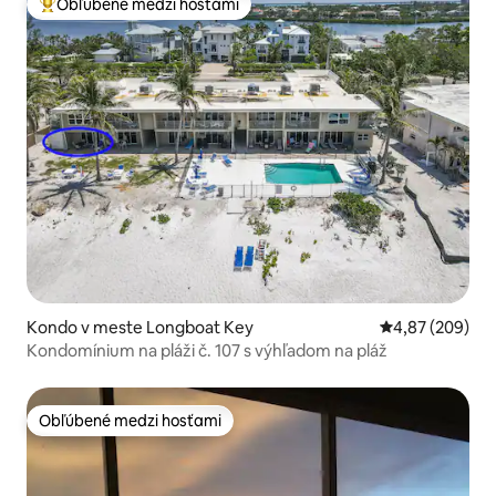
Obľúbené medzi hosťami
Najobľúbenejšie medzi hosťami
Kondo v meste Longboat Key
Priemerné ohod
4,87 (209)
Kondomínium na pláži č. 107 s výhľadom na pláž
Obľúbené medzi hosťami
Obľúbené medzi hosťami