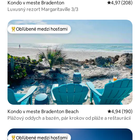
Kondo v meste Bradenton
Priemerné ohod
4,97 (208)
Luxusný rezort Margaritaville 3/3
Obľúbené medzi hosťami
Najobľúbenejšie medzi hosťami
Kondo v meste Bradenton Beach
Priemerné ohod
4,94 (190)
Plážový oddych a bazén, pár krokov od pláže a reštaurácií
Obľúbené medzi hosťami