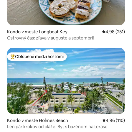
Kondo v meste Longboat Key
Priemerné ohod
4,98 (251)
Ostrovný čas: zľava v auguste a septembri!
Obľúbené medzi hosťami
Najobľúbenejšie medzi hosťami
Kondo v meste Holmes Beach
Priemerné ohod
4,96 (110)
Len pár krokov od pláže! Byt s bazénom na terase