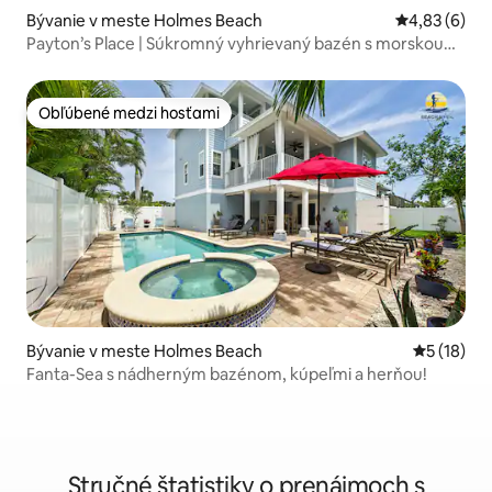
Bývanie v meste Holmes Beach
Priemerné oh
4,83 (6)
Payton’s Place | Súkromný vyhrievaný bazén s morskou
vodou / vírivka
Obľúbené medzi hosťami
Obľúbené medzi hosťami
Bývanie v meste Holmes Beach
Priemerné 
5 (18)
Fanta-Sea s nádherným bazénom, kúpeľmi a herňou!
Stručné štatistiky o prenájmoch s