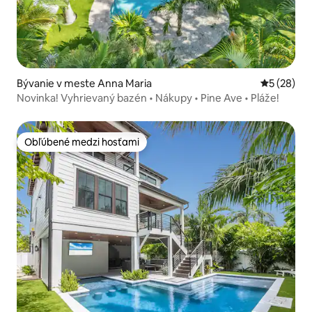
Bývanie v meste Anna Maria
Priemerné 
5 (28)
Novinka! Vyhrievaný bazén • Nákupy • Pine Ave • Pláže!
Obľúbené medzi hosťami
Obľúbené medzi hosťami