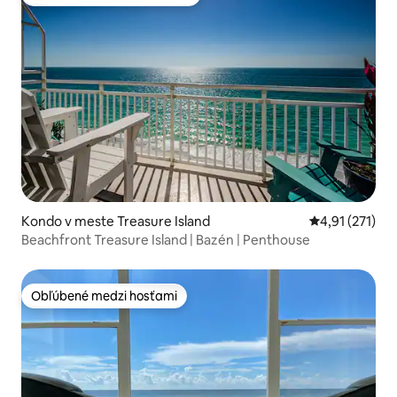
Najobľúbenejšie medzi hosťami
Kondo v meste Treasure Island
Priemerné oho
4,91 (271)
Beachfront Treasure Island | Bazén | Penthouse
Obľúbené medzi hosťami
Obľúbené medzi hosťami