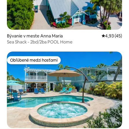
Bývanie v meste Anna Maria
Priemerné oho
4,93 (45)
Sea Shack - 2bd/2ba POOL Home
Obľúbené medzi hosťami
Obľúbené medzi hosťami