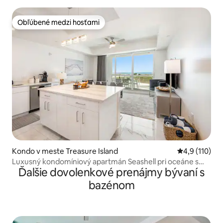
Obľúbené medzi hosťami
Obľúbené medzi hosťami
Kondo v meste Treasure Island
Priemerné oh
4,9 (110)
Luxusný kondomíniový apartmán Seashell pri oceáne s
Ďalšie dovolenkové prenájmy bývaní s
bazénom
bazénom