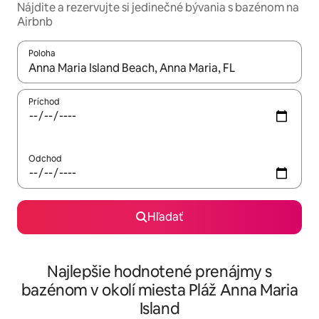
Nájdite a rezervujte si jedinečné bývania s bazénom na
Airbnb
Poloha
Keď budú výsledky k dispozícii, môžete si ich prechádzať pom
Príchod
Odchod
Hľadať
Najlepšie hodnotené prenájmy s
bazénom v okolí miesta Pláž Anna Maria
Island