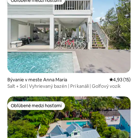
Obľúbené medzi hosťami
Obľúbené medzi hosťami
Bývanie v meste Anna Maria
Priemerné oh
4,93 (15)
Salt + Sol | Vyhrievaný bazén | Pri kanáli | Golfový vozík
Obľúbené medzi hosťami
Obľúbené medzi hosťami