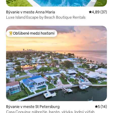
Bývanie v meste Anna Maria
Priemerné oho
4,89 (37)
Luxe Island Escape by Beach Boutique Rentals
Obľúbené medzi hosťami
Najobľúbenejšie medzi hosťami
Bývanie v meste St Petersburg
Priemerné 
5 (14)
Casa Coquina: nábrežie, bazén, vírivka, lodný výťah