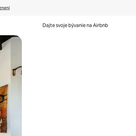
znení
Dajte svoje bývanie na Airbnb
kúmať pomocou dotykových gest či potiahnutia prstom.