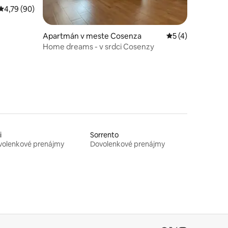
Priemerné ohodnotenie 4,79 z 5, počet hodnotení: 90
4,79 (90)
dnotení: 4
Apartmán v meste Cosenza
Priemerné ohodno
5 (4)
Home dreams - v srdci Cosenzy
i
Sorrento
volenkové prenájmy
Dovolenkové prenájmy