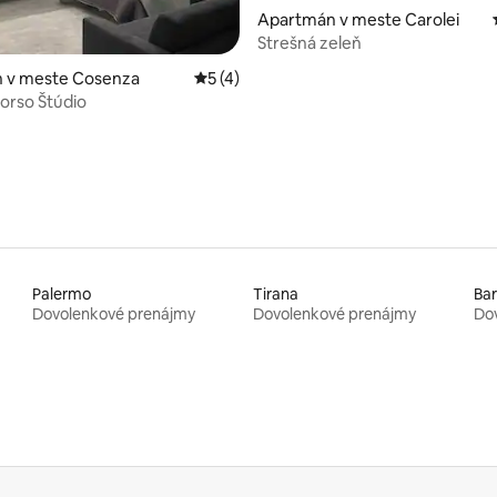
Apartmán v meste Carolei
Strešná zeleň
 4,89 z 5, počet hodnotení: 28
 v meste Cosenza
Priemerné ohodnotenie 5 z 5, počet ho
5 (4)
orso Štúdio
Palermo
Tirana
Bar
Dovolenkové prenájmy
Dovolenkové prenájmy
Do