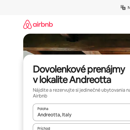
Preskočiť
N
na
obsah.
Dovolenkové prenájmy
v lokalite Andreotta
Nájdite a rezervujte si jedinečné ubytovania n
Airbnb
Poloha
Keď budú výsledky k dispozícii, môžete si ich p
Príchod