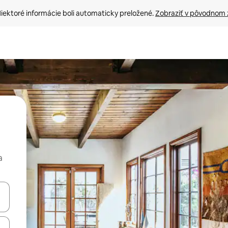
iektoré informácie boli automaticky preložené. 
Zobraziť v pôvodnom 
a
rechádzať pomocou klávesov so šípkami nahor a nadol alebo ich pres