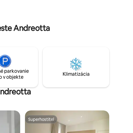
e potreby
ec do
este Andreotta
é parkovanie
Klimatizácia
o v objekte
Andreotta
Superhostiteľ
Superhostiteľ