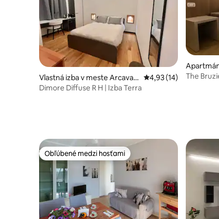
Apartmán
The Bruzi
Vlastná izba v meste Arcavac
Priemerné ohodnotenie
4,93 (14)
Androma
ata
Dimore Diffuse R H | Izba Terra
Obľúbené medzi hosťami
Obľúbené medzi hosťami