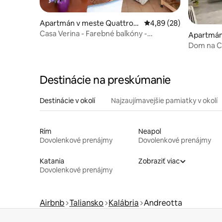
Apartmán v meste Quattrom
Priemerné ohodnotenie
4,89 (28)
iglia
Casa Verina - Farebné balkóny -
Apartmán
Quattromiglia
Dom na C
Destinácie na preskúmanie
Destinácie v okolí
Najzaujímavejšie pamiatky v okolí
Rím
Neapol
Dovolenkové prenájmy
Dovolenkové prenájmy
Katania
Zobraziť viac
Dovolenkové prenájmy
Airbnb
Taliansko
Kalábria
Andreotta