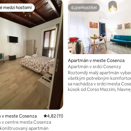
é medzi hosťami
Superhostiteľ
é medzi hosťami
Superhostiteľ
Apartmán v meste Cosenza
Apartmán v srdci Cosenzy
Roztomilý malý apartmán vyba
všetkým potrebným komfortom
sa nachádza v srdci mesta Cose
kúsok od Corso Mazzini, hlavne
nákupnej ulice a sídla MAB, 10 
chôdze od historického centra 
chôdze od nemocnice a autobu
stanice. Apartmán vás privíta v
 v meste Cosenza
Priemerné ohodnotenie 4,82 z 5, počet hod
4,82 (11)
izbe s vybavenou kuchynkou a
 v centre mesta Cosenza
 4,82 z 5, počet hodnotení: 11
rozkladacou pohovkou pre dve 
ekonštruovaný apartmán
20 cm matracom), pokračuje do