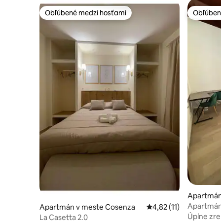
Obľúbené medzi hosťami
Obľúben
Obľúbené medzi hosťami
Obľúben
Apartmán
Apartmán
Apartmán v meste Cosenza
Priemerné ohodnotenie
4,82 (11)
Úplne zr
La Casetta 2.0