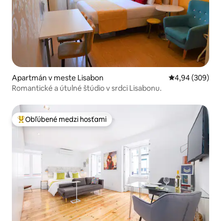
Apartmán v meste Lisabon
Priemerné ohod
4,94 (309)
Romantické a útulné štúdio v srdci Lisabonu.
Obľúbené medzi hosťami
Najobľúbenejšie medzi hosťami