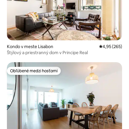
Kondo v meste Lisabon
Priemerné ohod
4,95 (265)
Štýlový a priestranný dom v Principe Real
Obľúbené medzi hosťami
Obľúbené medzi hosťami