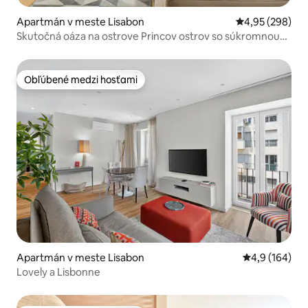
Apartmán v meste Lisabon
Priemerné ohod
4,95 (298)
Skutočná oáza na ostrove Princov ostrov so súkromnou
terasou
Obľúbené medzi hosťami
Obľúbené medzi hosťami
Apartmán v meste Lisabon
Priemerné oho
4,9 (164)
Lovely a Lisbonne