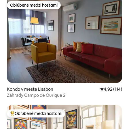
Obľúbené medzi hosťami
Obľúbené medzi hosťami
Kondo v meste Lisabon
Priemerné oho
4,92 (114)
Záhrady Campo de Ourique 2
Obľúbené medzi hosťami
Najobľúbenejšie medzi hosťami