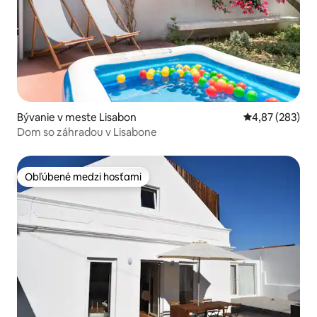
Bývanie v meste Lisabon
Priemerné ohod
4,87 (283)
Dom so záhradou v Lisabone
Obľúbené medzi hosťami
Obľúbené medzi hosťami