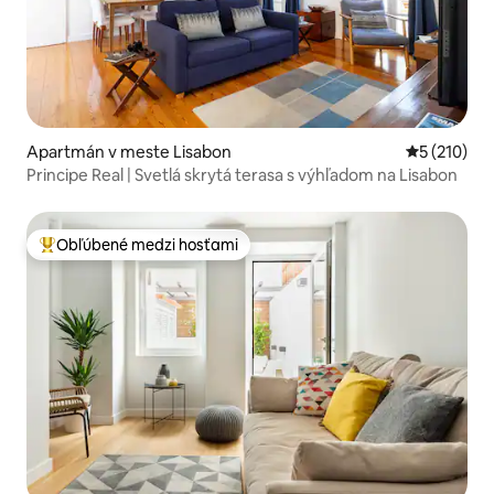
Apartmán v meste Lisabon
Priemerné o
5 (210)
Principe Real | Svetlá skrytá terasa s výhľadom na Lisabon
Obľúbené medzi hosťami
Najobľúbenejšie medzi hosťami