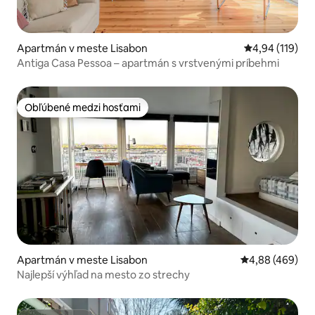
Apartmán v meste Lisabon
Priemerné ohod
4,94 (119)
Antiga Casa Pessoa – apartmán s vrstvenými príbehmi
Obľúbené medzi hosťami
Obľúbené medzi hosťami
Apartmán v meste Lisabon
Priemerné ohod
4,88 (469)
Najlepší výhľad na mesto zo strechy