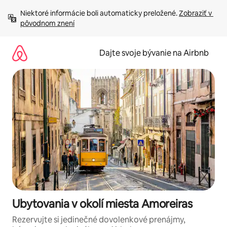
Preskočiť
Niektoré informácie boli automaticky preložené. 
Zobraziť v 
na
pôvodnom znení
obsah.
Dajte svoje bývanie na Airbnb
Ubytovania v okolí miesta Amoreiras
Rezervujte si jedinečné dovolenkové prenájmy,