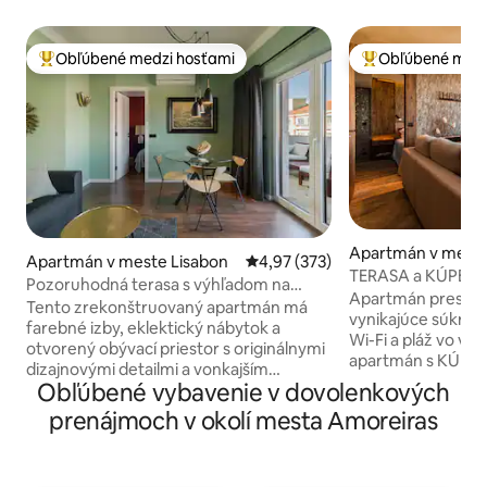
Obľúbené medzi hosťami
Obľúbené medz
Najobľúbenejšie medzi hosťami
Najobľúbenejšie 
Apartmán v meste
Apartmán v meste Lisabon
Priemerné ohodnotenie 4,97 z 5
4,97 (373)
os
TERASA a KÚPEL
Pozoruhodná terasa s výhľadom na
Apartmán prestav
akvadukt.
Tento zrekonštruovaný apartmán má
vynikajúce súkromi
farebné izby, eklektický nábytok a
Wi-Fi a pláž vo vzd
otvorený obývací priestor s originálnymi
apartmán s KÚPEĽMI a tureckým
dizajnovými detailmi a vonkajším
kúpeľom s aromate
Obľúbené vybavenie v dovolenkových
jedálenským a salónikovým priestorom s
terasou a výhľad
výhľadom na lisabonské strechy a
prenájmoch v okolí mesta Amoreiras
premietacím plátn
historický akvadukt Nachádzate sa v
výhľadom na more,
bezprostrednej blízkosti kultovej
kde si môžete vyc
električky č. 28 a námestia Rato (metro),
gril s grilom z tep