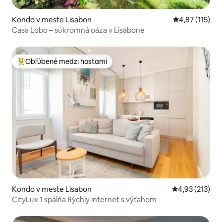
Kondo v meste Lisabon
Priemerné oho
4,87 (115)
Casa Lobo – súkromná oáza v Lisabone
Obľúbené medzi hosťami
Najobľúbenejšie medzi hosťami
Kondo v meste Lisabon
Priemerné ohod
4,93 (213)
CityLux 1 spálňa Rýchly internet s výťahom