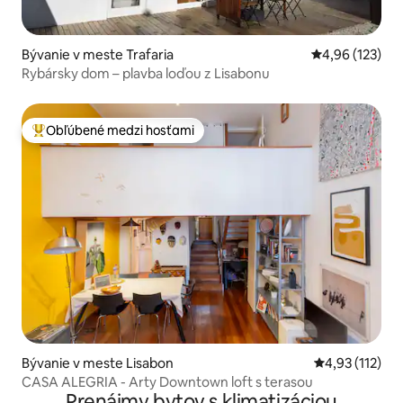
Bývanie v meste Trafaria
Priemerné ohod
4,96 (123)
Rybársky dom – plavba loďou z Lisabonu
Obľúbené medzi hosťami
Najobľúbenejšie medzi hosťami
Bývanie v meste Lisabon
Priemerné oho
4,93 (112)
CASA ALEGRIA - Arty Downtown loft s terasou
Prenájmy bytov s klimatizáciou