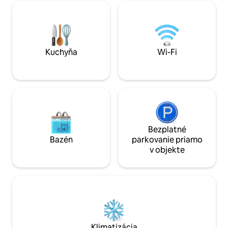
hneď vedľa elegantnej baziliky Basílica da
blízkosti reštauráci
Estrela a parku Jardim da Estrela.
supermarketu a že
Odtiaľto sa môžete ľahko prejsť pešo do
Klimatizácia a vyh
trendového Príncipe Real, bohémskeho
všetkých priestoro
Bairro Alto, kozmopolitného Chiada a
nezávislý box pod
luxusnej Avenida da Liberdade
Kuchyňa
Wi-Fi
Bezplatné
Bazén
parkovanie priamo
v objekte
Klimatizácia