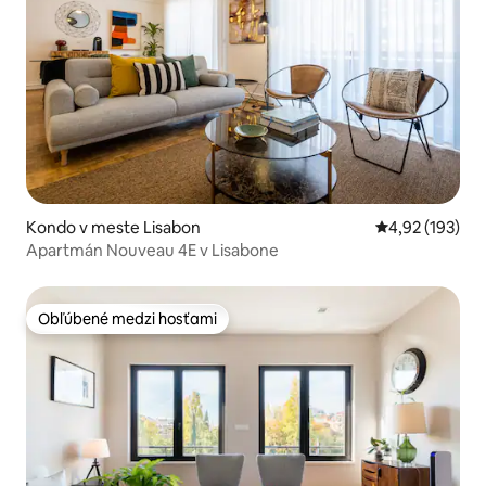
Kondo v meste Lisabon
Priemerné ohod
4,92 (193)
Apartmán Nouveau 4E v Lisabone
Obľúbené medzi hosťami
Obľúbené medzi hosťami