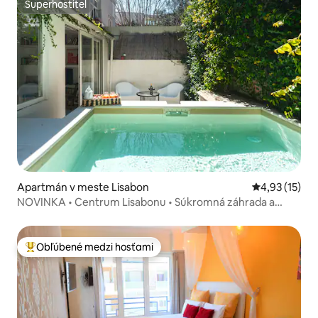
Superhostiteľ
Superhostiteľ
Apartmán v meste Lisabon
Priemerné oh
4,93 (15)
NOVINKA • Centrum Lisabonu • Súkromná záhrada a
bazén
Obľúbené medzi hosťami
Najobľúbenejšie medzi hosťami