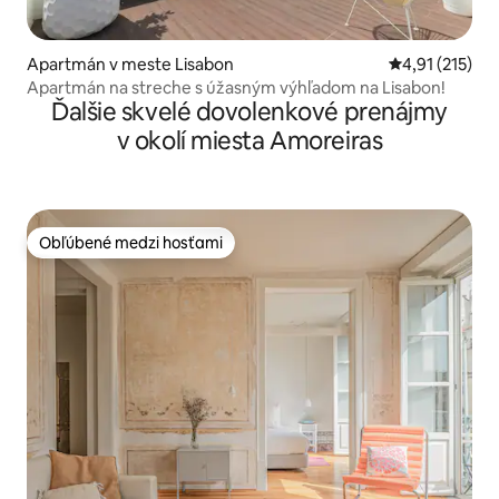
Apartmán v meste Lisabon
Priemerné oho
4,91 (215)
Apartmán na streche s úžasným výhľadom na Lisabon!
Ďalšie skvelé dovolenkové prenájmy
v okolí miesta Amoreiras
Obľúbené medzi hosťami
Obľúbené medzi hosťami