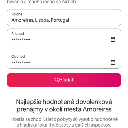
bývania a mnoho iného na Airbnb
Poloha
Keď budú výsledky k dispozícii, môžete si ich prechádzať pom
Príchod
Odchod
Hľadať
Najlepšie hodnotené dovolenkové
prenájmy v okolí mesta Amoreiras
Hostia sa zhodli: tieto pobyty sú vysoko hodnotené
z hľadiska lokality, čistoty a ďalších aspektov.