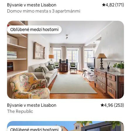
Bývanie v meste Lisabon
Priemerné oho
4,82 (171)
Domov mimo mesta s 3 apartmánmi
Obľúbené medzi hosťami
Obľúbené medzi hosťami
Bývanie v meste Lisabon
Priemerné ohod
4,96 (253)
The Republic
Obľúbené medzi hosťami