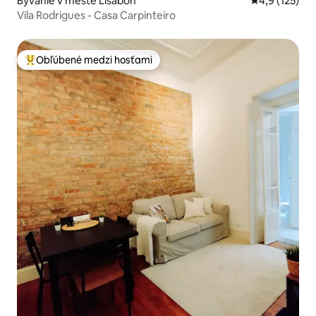
Bývanie v meste Lisabon
Priemerné oh
4,9 (125)
Vila Rodrigues - Casa Carpinteiro
Obľúbené medzi hosťami
Najobľúbenejšie medzi hosťami