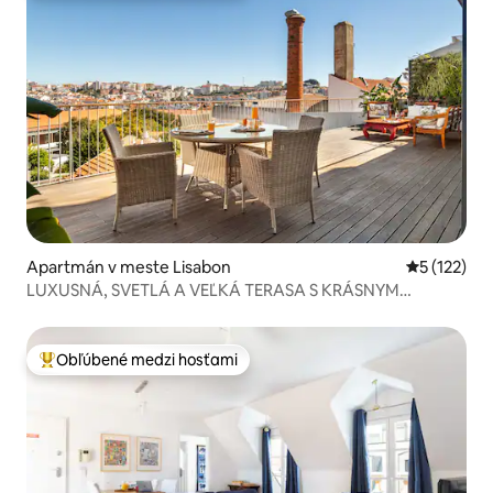
Apartmán v meste Lisabon
Priemerné 
5 (122)
LUXUSNÁ, SVETLÁ A VEĽKÁ TERASA S KRÁSNYM
VÝHĽADOM
Obľúbené medzi hosťami
Najobľúbenejšie medzi hosťami