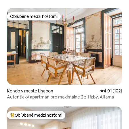
Obľúbené medzi hosťami
Obľúbené medzi hosťami
Kondo v meste Lisabon
Priemerné oho
4,91 (102)
Autentický apartmán pre maximálne 2 z 1 izby, Alfama
Obľúbené medzi hosťami
Najobľúbenejšie medzi hosťami