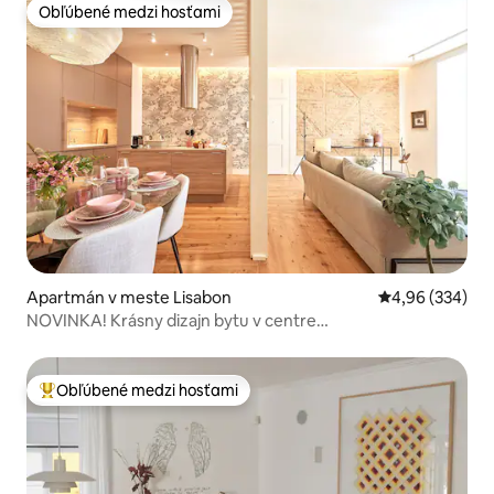
Obľúbené medzi hosťami
Obľúbené medzi hosťami
Apartmán v meste Lisabon
Priemerné ohod
4,96 (334)
NOVINKA! Krásny dizajn bytu v centre
mesta_3BR_2WC_AC
Obľúbené medzi hosťami
Najobľúbenejšie medzi hosťami