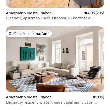
Apartmán v meste Lisabon
Priemerné ohod
4,95 (295)
Dizajnový apartmán v srdci Lisabonu s klimatizáciou
Obľúbené medzi hosťami
Obľúbené medzi hosťami
Apartmán v meste Lisabon
Priemerné
5 (15)
Elegantný rezidenčný apartmán s 3 spálňami v Lapa |
Balkón, klimatizácia a parkovanie