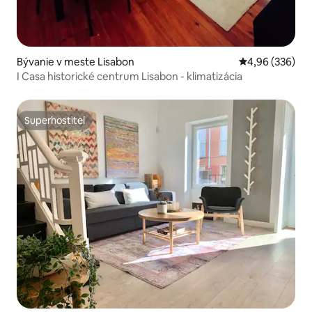
Bývanie v meste Lisabon
Priemerné ohod
4,96 (336)
I Casa historické centrum Lisabon - klimatizácia
Superhostiteľ
Superhostiteľ