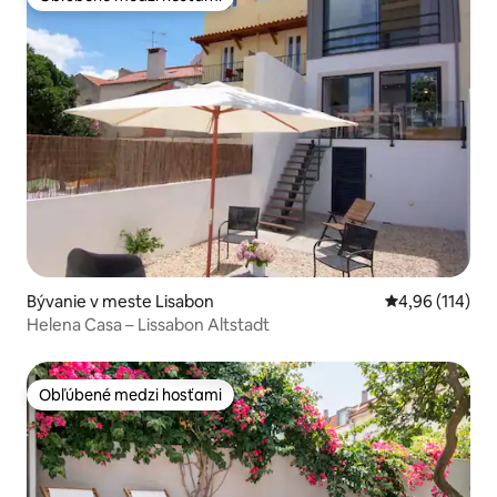
Obľúbené medzi hosťami
Bývanie v meste Lisabon
Priemerné ohod
4,96 (114)
Helena Casa – Lissabon Altstadt
Obľúbené medzi hosťami
Obľúbené medzi hosťami