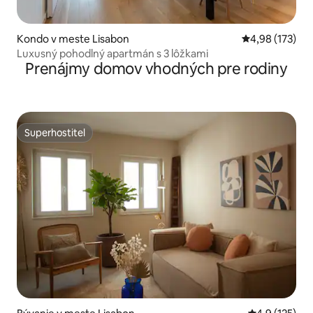
Kondo v meste Lisabon
Priemerné ohod
4,98 (173)
Luxusný pohodlný apartmán s 3 lôžkami
Prenájmy domov vhodných pre rodiny
Superhostiteľ
Superhostiteľ