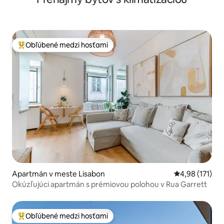
Obľúbené medzi hosťami
Najobľúbenejšie medzi hosťami
Apartmán v meste Lisabon
Priemerné oho
4,98 (171)
Okúzľujúci apartmán s prémiovou polohou v Rua Garrett
Obľúbené medzi hosťami
Najobľúbenejšie medzi hosťami