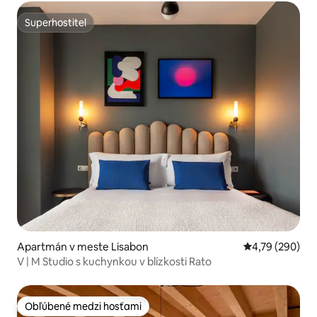
Superhostiteľ
Superhostiteľ
Apartmán v meste Lisabon
Priemerné ohod
4,79 (290)
V | M Studio s kuchynkou v blízkosti Rato
Obľúbené medzi hosťami
Obľúbené medzi hosťami