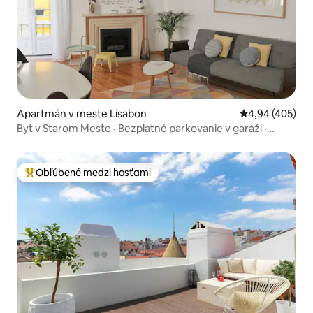
Apartmán v meste Lisabon
Priemerné ohod
4,94 (405)
Byt v Starom Meste · Bezplatné parkovanie v garáži ·
Klimatizácia v spálni
Obľúbené medzi hosťami
Najobľúbenejšie medzi hosťami