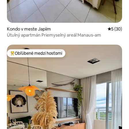
Kondo v meste Japiim
Priemerné 
5 (30)
Útulný apartmán Priemyselný areál Manaus-am
Obľúbené medzi hosťami
Najobľúbenejšie medzi hosťami