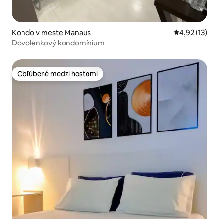
Kondo v meste Manaus
Priemerné oh
4,92 (13)
Dovolenkový kondomínium
Obľúbené medzi hosťami
Obľúbené medzi hosťami