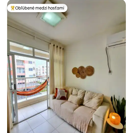
Obľúbené medzi hosťami
Najobľúbenejšie medzi hosťami