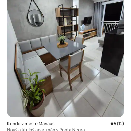
Kondo v meste Manaus
Priemerné
5 (12)
Nový a útulný apartmán v Ponta Negra