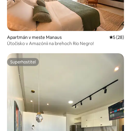
Apartmán v meste Manaus
Priemerné 
5 (28)
Útočisko v Amazónii na brehoch Rio Negro!
Superhostiteľ
Superhostiteľ