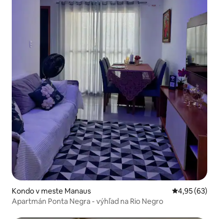
Kondo v meste Manaus
Priemerné oho
4,95 (63)
Apartmán Ponta Negra - výhľad na Rio Negro