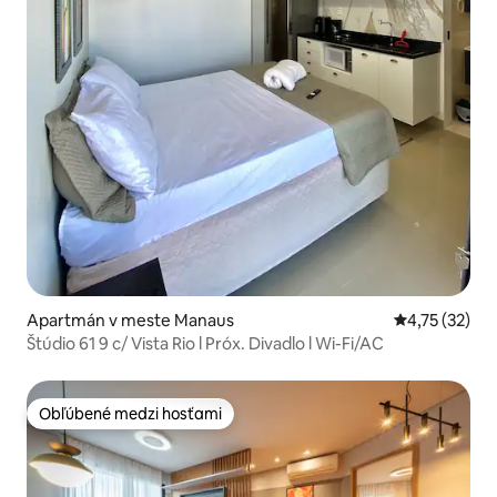
Apartmán v meste Manaus
Priemerné oh
4,75 (32)
Štúdio 61 9 c/ Vista Rio l Próx. Divadlo l Wi-Fi/AC
Obľúbené medzi hosťami
Obľúbené medzi hosťami