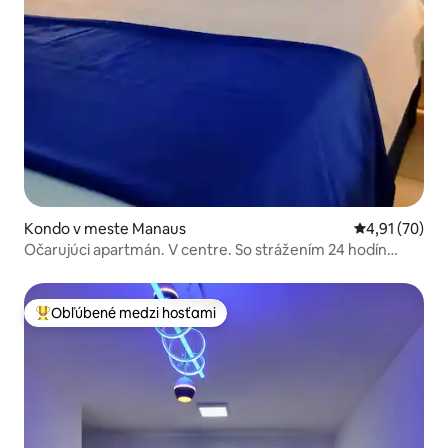
Kondo v meste Manaus
Priemerné oho
4,91 (70)
Očarujúci apartmán. V centre. So strážením 24 hodín
denne
Obľúbené medzi hosťami
Najobľúbenejšie medzi hosťami