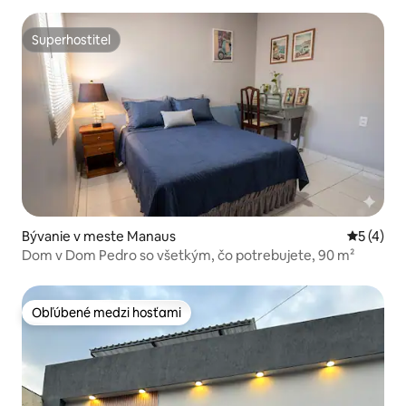
Superhostiteľ
Superhostiteľ
Bývanie v meste Manaus
Priemerné
5 (4)
Dom v Dom Pedro so všetkým, čo potrebujete, 90 m²
Obľúbené medzi hosťami
Obľúbené medzi hosťami