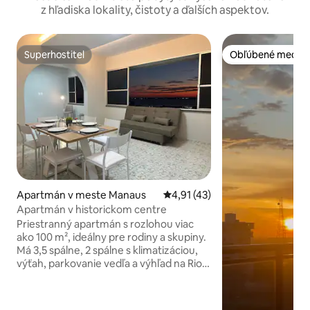
z hľadiska lokality, čistoty a ďalších aspektov.
Superhostiteľ
Obľúbené medzi 
Superhostiteľ
Obľúbené medzi 
Apartmán v meste Manaus
Priemerné ohodnotenie 4,91 z 
4,91 (43)
Apartmán v historickom centre
Priestranný apartmán s rozlohou viac
ako 100 m², ideálny pre rodiny a skupiny.
Má 3,5 spálne, 2 spálne s klimatizáciou,
výťah, parkovanie vedľa a výhľad na Rio
Negro. Nachádza sa v centre mesta
Manaus, len pár krokov od divadla
Amazonas, v blízkosti turistických