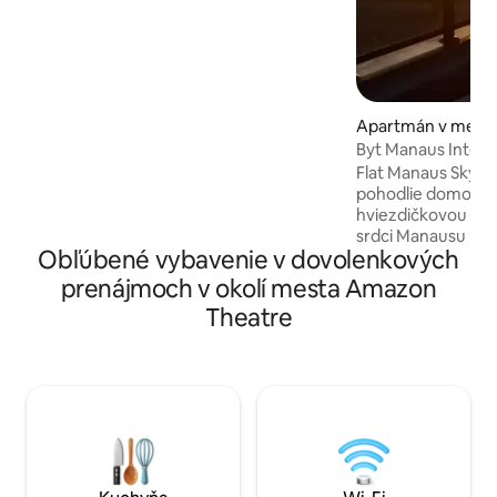
atrakcií, reštaurácií a nákupného centra.
Pred slávnym mestským trhom s jedlom
a remeselnými výrobkami. Budova s 24-
hodinovým vrátnikom a bezpečnostnou
službou, výnimočná poloha. Na prístup
do budovy sú pred príchodom potrebné
Apartmán v mest
doklady hostí.
Byt Manaus Interc
Flat Manaus Skyline Náš apartmán sp
pohodlie domova 
hviezdičkovou hot
srdci Manausu ✔ Priestranný a štýlový
Obľúbené vybavenie v dovolenkových
apartmán, všetko 
výhľad na most Ri
prenájmoch v okolí mesta Amazon
internetové a str
Theatre
vysielanie ✔ Kuch
Nespresso, rúrou s
chladničkou, práč
Posteľ, vanička a riad 🎯 Difere
Bazén s 360° výh
posilňovňa, sauna,
hodinová recepcia