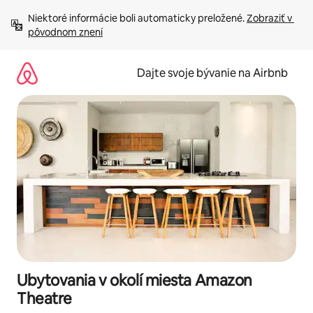
Preskočiť
Niektoré informácie boli automaticky preložené. 
Zobraziť v 
na
pôvodnom znení
obsah.
Dajte svoje bývanie na Airbnb
Ubytovania v okolí miesta Amazon
Theatre