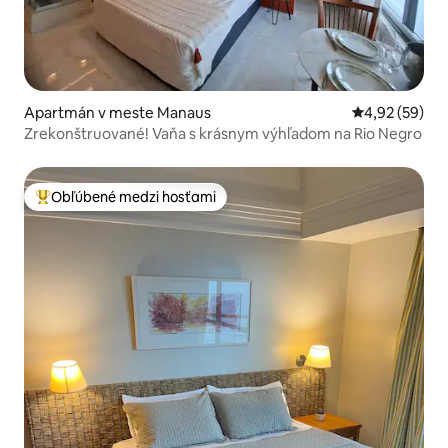
Apartmán v meste Manaus
Priemerné oho
4,92 (59)
Zrekonštruované! Vaňa s krásnym výhľadom na Rio Negro
Obľúbené medzi hosťami
Najobľúbenejšie medzi hosťami