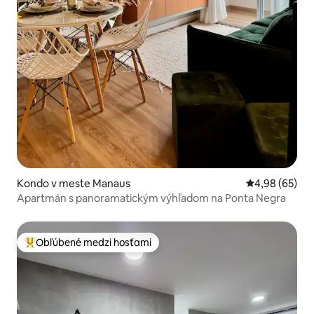
Kondo v meste Manaus
Priemerné oho
4,98 (65)
Apartmán s panoramatickým výhľadom na Ponta Negra
Obľúbené medzi hosťami
Najobľúbenejšie medzi hosťami