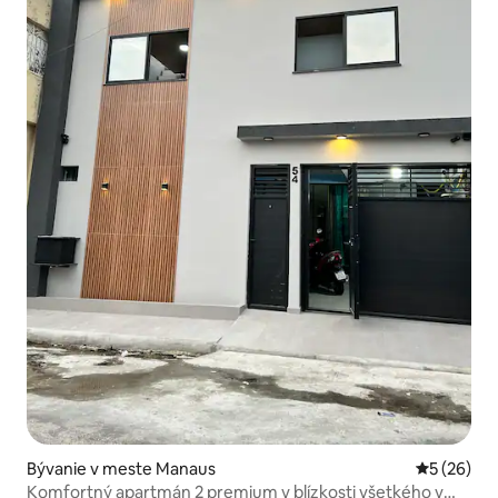
Bývanie v meste Manaus
Priemerné 
5 (26)
Komfortný apartmán 2 premium v blízkosti všetkého v