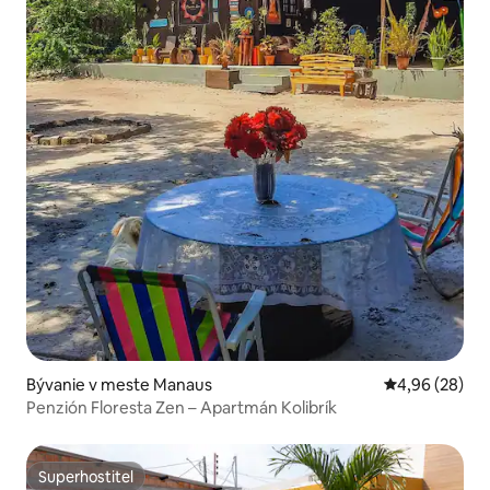
Bývanie v meste Manaus
Priemerné oho
4,96 (28)
Penzión Floresta Zen – Apartmán Kolibrík
Superhostiteľ
Superhostiteľ