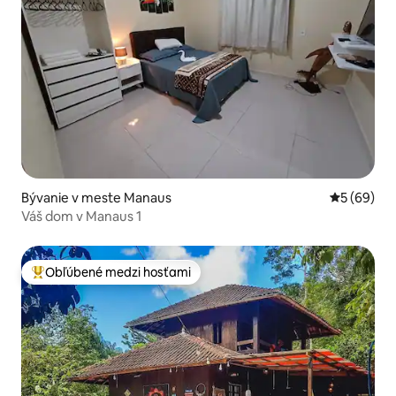
Bývanie v meste Manaus
Priemerné 
5 (69)
Váš dom v Manaus 1
Obľúbené medzi hosťami
Najobľúbenejšie medzi hosťami