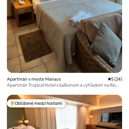
Apartmán v meste Manaus
Priemerné 
5 (24)
Apartmán Tropical Hotel s balkónom a výhľadom na Rio
Negro
Obľúbené medzi hosťami
Najobľúbenejšie medzi hosťami