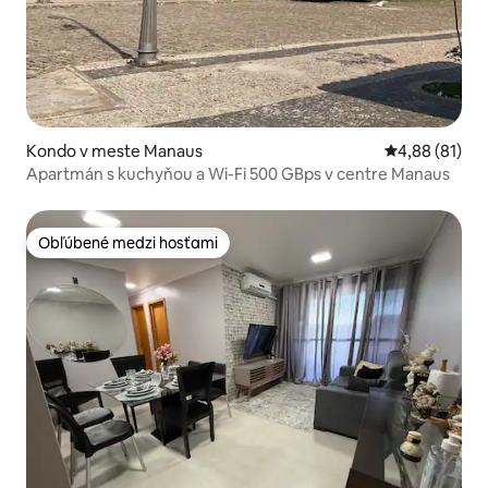
Kondo v meste Manaus
Priemerné oho
4,88 (81)
Apartmán s kuchyňou a Wi-Fi 500 GBps v centre Manaus
Obľúbené medzi hosťami
Obľúbené medzi hosťami