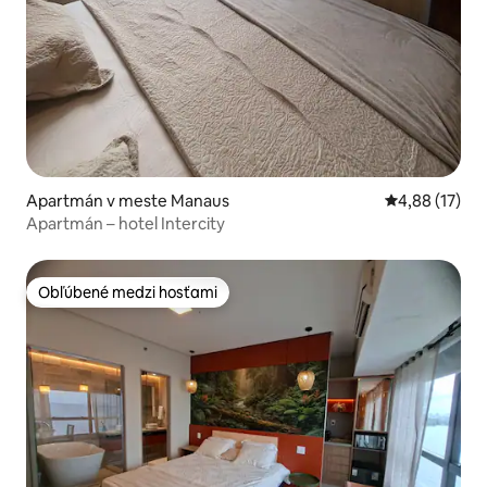
Apartmán v meste Manaus
Priemerné oho
4,88 (17)
Apartmán – hotel Intercity
Obľúbené medzi hosťami
Obľúbené medzi hosťami