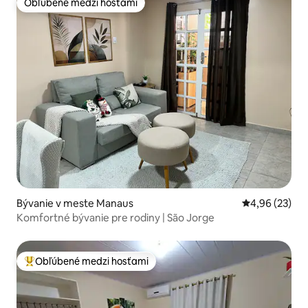
Obľúbené medzi hosťami
Obľúbené medzi hosťami
Bývanie v meste Manaus
Priemerné oho
4,96 (23)
Komfortné bývanie pre rodiny | São Jorge
Obľúbené medzi hosťami
Najobľúbenejšie medzi hosťami