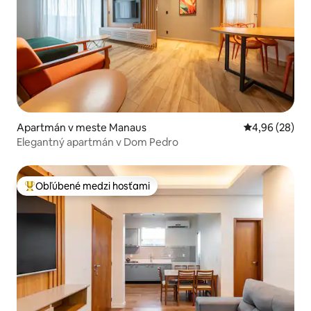
Apartmán v meste Manaus
Priemerné oho
4,96 (28)
Elegantný apartmán v Dom Pedro
Obľúbené medzi hosťami
Najobľúbenejšie medzi hosťami