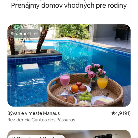
Prenájmy domov vhodných pre rodiny
Superhostiteľ
Superhostiteľ
Bývanie v meste Manaus
Priemerné o
4,9 (91)
Rezidencia Cantos dos Pássaros