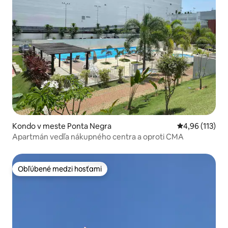
Kondo v meste Ponta Negra
Priemerné oho
4,96 (113)
Apartmán vedľa nákupného centra a oproti CMA
Obľúbené medzi hosťami
Obľúbené medzi hosťami