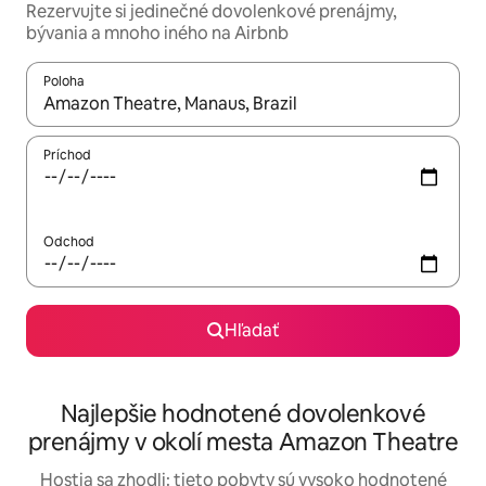
Rezervujte si jedinečné dovolenkové prenájmy,
bývania a mnoho iného na Airbnb
Poloha
Keď budú výsledky k dispozícii, môžete si ich prechádzať pom
Príchod
Odchod
Hľadať
Najlepšie hodnotené dovolenkové
prenájmy v okolí mesta Amazon Theatre
Hostia sa zhodli: tieto pobyty sú vysoko hodnotené