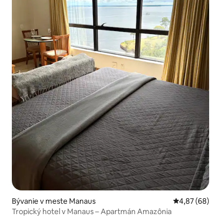
Bývanie v meste Manaus
Priemerné oho
4,87 (68)
Tropický hotel v Manaus – Apartmán Amazônia