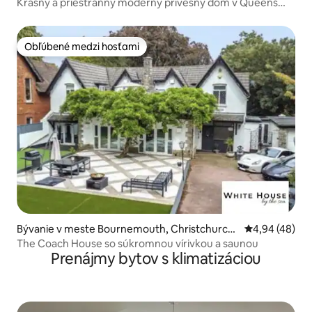
Krásny a priestranný moderný prívesný dom v Queens
Park
Obľúbené medzi hosťami
Obľúbené medzi hosťami
Bývanie v meste Bournemouth, Christchurch
Priemerné oho
4,94 (48)
and Poole
The Coach House so súkromnou vírivkou a saunou
Prenájmy bytov s klimatizáciou