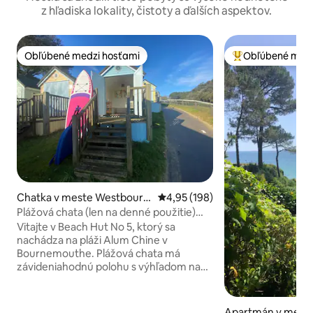
z hľadiska lokality, čistoty a ďalších aspektov.
Obľúbené medzi hosťami
Obľúbené medz
Obľúbené medzi hosťami
Najobľúbenejšie 
Chatka v meste Westbourn
Priemerné ohodnotenie 4,95 z 5
4,95 (198)
e
Plážová chata (len na denné použitie)
Alum Chine Bournemouth
Vitajte v Beach Hut No 5, ktorý sa
nachádza na pláži Alum Chine v
Bournemouthe. Plážová chata má
závideniahodnú polohu s výhľadom na
pláž a more. Platené parkovisko je
vzdialené menej ako 2 minúty chôdze. V
blízkosti sa nachádza reštaurácia Alum
Apartmán v mest