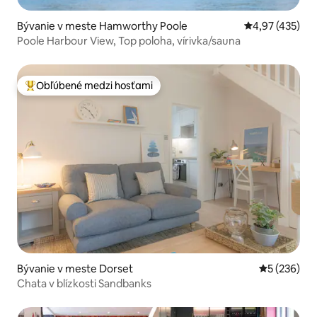
Bývanie v meste Hamworthy Poole
Priemerné ohod
4,97 (435)
Poole Harbour View, Top poloha, vírivka/sauna
Obľúbené medzi hosťami
Najobľúbenejšie medzi hosťami
Bývanie v meste Dorset
Priemerné o
5 (236)
Chata v blízkosti Sandbanks