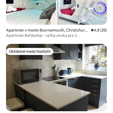
Apartmán v meste Bournemouth, Christchurc
Priemerné oh
4,9 (29)
h and Poole
Apartmán Battleship – veľká vírivka pre 2
osoby/klimatizácia
Obľúbené medzi hosťami
Obľúbené medzi hosťami