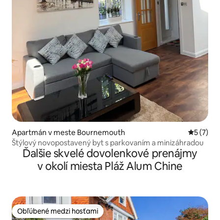
Apartmán v meste Bournemouth
Priemerné
5 (7)
Štýlový novopostavený byt s parkovaním a minizáhradou
Ďalšie skvelé dovolenkové prenájmy
v okolí miesta Pláž Alum Chine
Obľúbené medzi hosťami
Obľúbené medzi hosťami