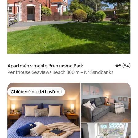
Apartmán v meste Branksome Park
Priemerné 
5 (54)
Penthouse Seaviews Beach 300 m – Nr Sandbanks
Obľúbené medzi hosťami
Obľúbené medzi hosťami