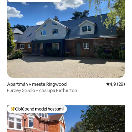
Obľúbené medzi hosťami
Apartmán v meste Ringwood
Priemerné oh
4,9 (29)
Furzey Studio – chalupa Petherton
Obľúbené medzi hosťami
Najobľúbenejšie medzi hosťami