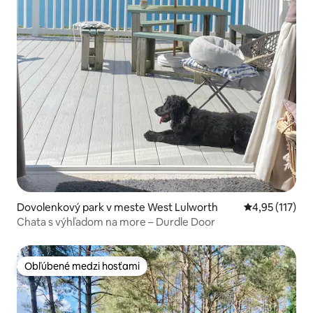
Dovolenkový park v meste West Lulworth
Priemerné oho
4,95 (117)
Chata s výhľadom na more – Durdle Door
Obľúbené medzi hosťami
Obľúbené medzi hosťami