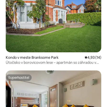
Kondo v meste Branksome Park
Priemerné oho
4,93 (14)
Útočisko v borovicovom lese – apartmán so záhradou v
blízkosti pláže
Superhostiteľ
Superhostiteľ