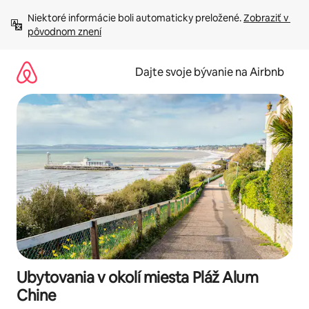
Preskočiť
Niektoré informácie boli automaticky preložené. 
Zobraziť v 
na
pôvodnom znení
obsah.
Dajte svoje bývanie na Airbnb
Ubytovania v okolí miesta Pláž Alum
Chine