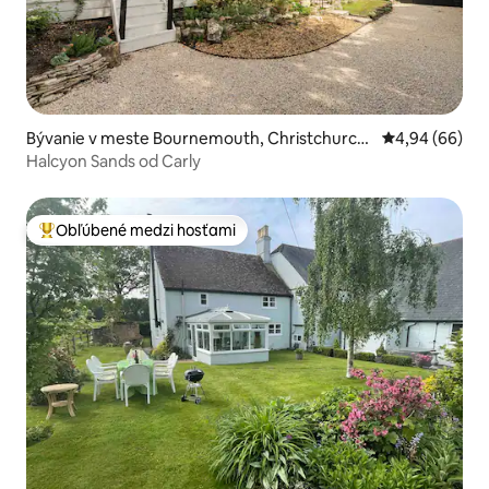
Bývanie v meste Bournemouth, Christchurch
Priemerné oho
4,94 (66)
and Poole
Halcyon Sands od Carly
Obľúbené medzi hosťami
Najobľúbenejšie medzi hosťami