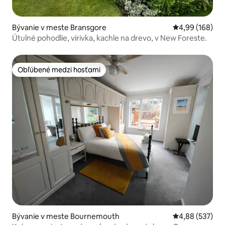
Bývanie v meste Bransgore
Priemerné ohod
4,99 (168)
Útulné pohodlie, vírivka, kachle na drevo, v New Foreste.
Obľúbené medzi hosťami
Obľúbené medzi hosťami
Bývanie v meste Bournemouth
Priemerné ohod
4,88 (537)