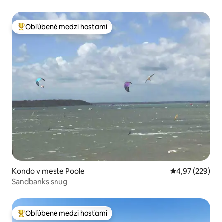
Obľúbené medzi hosťami
Najobľúbenejšie medzi hosťami
Kondo v meste Poole
Priemerné ohod
4,97 (229)
Sandbanks snug
Obľúbené medzi hosťami
Najobľúbenejšie medzi hosťami