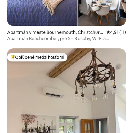
Apartmán v meste Bournemouth, Christchurc
Priemerné oh
4,91 (11)
h and Poole
Apartmán Beachcomber, pre 2 – 3 osoby, Wi-Fi a
parkovanie
Obľúbené medzi hosťami
Najobľúbenejšie medzi hosťami