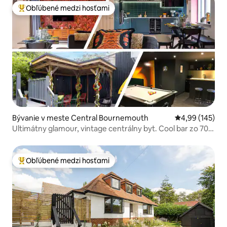
Obľúbené medzi hosťami
Najobľúbenejšie medzi hosťami
Bývanie v meste Central Bournemouth
Priemerné ohod
4,99 (145)
Ultimátny glamour, vintage centrálny byt. Cool bar zo 70.
rokov.
Obľúbené medzi hosťami
Najobľúbenejšie medzi hosťami