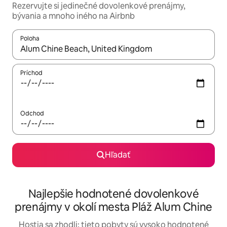
Rezervujte si jedinečné dovolenkové prenájmy,
bývania a mnoho iného na Airbnb
Poloha
Keď budú výsledky k dispozícii, môžete si ich prechádzať pom
Príchod
Odchod
Hľadať
Najlepšie hodnotené dovolenkové
prenájmy v okolí mesta Pláž Alum Chine
Hostia sa zhodli: tieto pobyty sú vysoko hodnotené