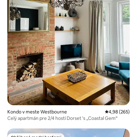
Kondo v meste Westbourne
Priemerné ohod
4,98 (265)
Celý apartmán pre 2/4 hostí Dorset 's „Coastal Gem“