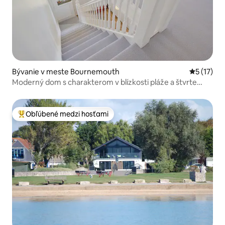
Bývanie v meste Bournemouth
Priemerné
5 (17)
Moderný dom s charakterom v blízkosti pláže a štvrte
Westbourne
Obľúbené medzi hosťami
Najobľúbenejšie medzi hosťami