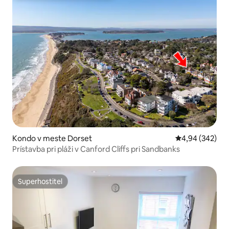
Kondo v meste Dorset
Priemerné ohod
4,94 (342)
Prístavba pri pláži v Canford Cliffs pri Sandbanks
Superhostiteľ
Superhostiteľ