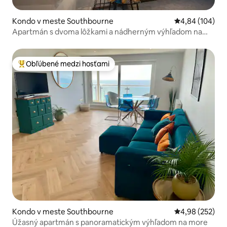
Kondo v meste Southbourne
Priemerné ohod
4,84 (104)
Apartmán s dvoma lôžkami a nádherným výhľadom na
more – s balkónom
Obľúbené medzi hosťami
Najobľúbenejšie medzi hosťami
Kondo v meste Southbourne
Priemerné ohod
4,98 (252)
Úžasný apartmán s panoramatickým výhľadom na more