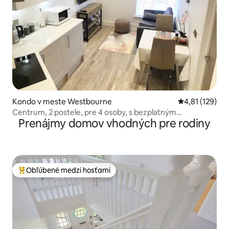
Kondo v meste Westbourne
Priemerné oho
4,81 (129)
Centrum, 2 postele, pre 4 osoby, s bezplatným
Prenájmy domov vhodných pre rodiny
parkovaním
Obľúbené medzi hosťami
Najobľúbenejšie medzi hosťami