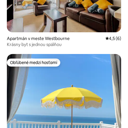
Apartmán v meste Westbourne
Priemerné 
4,5 (6)
Krásny byt s jednou spálňou
Obľúbené medzi hosťami
Obľúbené medzi hosťami