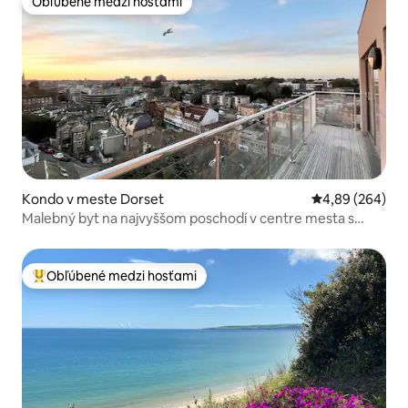
Obľúbené medzi hosťami
Obľúbené medzi hosťami
Kondo v meste Dorset
Priemerné ohod
4,89 (264)
Malebný byt na najvyššom poschodí v centre mesta s
parkoviskom
Obľúbené medzi hosťami
Najobľúbenejšie medzi hosťami