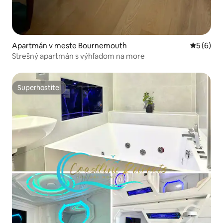
Apartmán v meste Bournemouth
Priemerné
5 (6)
Strešný apartmán s výhľadom na more
Superhostiteľ
Superhostiteľ