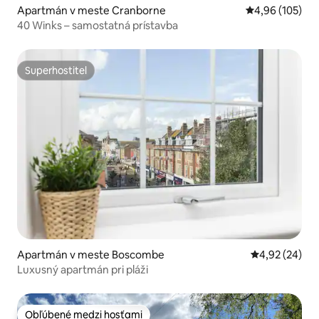
Apartmán v meste Cranborne
Priemerné ohod
4,96 (105)
40 Winks – samostatná prístavba
Superhostiteľ
Superhostiteľ
Apartmán v meste Boscombe
Priemerné oho
4,92 (24)
Luxusný apartmán pri pláži
Obľúbené medzi hosťami